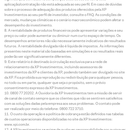
aplicação/contratação não está adequada ao seu perfil. Em caso de dúvidas
sobre o processo de adequação dos produtos oferecidos pela XP
Investimentos ao seu perfil de investidor, consulte o FAQ. As condições de
mercado, mudanças climáticas e o cenário macroeconômico podem afetar o
desempenho do investimento.
A rentabilidade de produtos financeiros pode apresentar variações e seu
preço ou valor pode aumentar ou diminuir num curto espaço de tempo. Os
desempenhos anteriores não são necessariamente indicativos de resultados
futuros. A rentabilidade divulgada não é líquida de impostos. As informações
presentes neste material são baseadas em simulações e os resultados reais
poderão ser significativamente diferentes.
Este relatório é destinado à circulação exclusiva para a rede de
relacionamento da XP Investimentos, incluindo assessores de
investimentos da XP e clientes da XP, podendo também ser divulgado no site
da XP. Fica proibida sua reprodução ou redistribuição para qualquer pessoa,
no todo ou em parte, qualquer que seja o propósito, sem o prévio
consentimento expresso da XP Investimentos.
0800 77 20202. A Ouvidoria da XP Investimentos tem a missão de servir
de canal de contato sempre que os clientes que não se sentirem satisfeitos
com as soluções dadas pela empresa aos seus problemas. O contato pode
ser realizado por meio do telefone: 0800 722 3710.
O custo da operação e a política de cobrança estão definidos nas tabelas
de custos operacionais disponibilizadas no site da XP Investimentos:
www.xpi.com.br.
A XP Investimentos se exime de qualquer responsabilidade por quaisquer