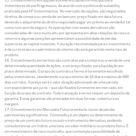
O investimento em opções é preferencialmente indicado para
investidores de perfil agressivo, de acordo com a política de suitability
praticada pela XP Investimentos. No mercado de opções, são negociados
direitos de compra ou venda de um bem por preço fixado em data futura,
devendo o adquirente do direito negociado pagar um prêmio ao vendedor tal
como num acordo seguro. As operações com esses derivativos são
consideradas de risco muito alto por apresentarem altas relações de risco e
retorno e algumas posições apresentarem a possibilidade de perdas
superiores ao capital investido. A duração recomendada para o investimento
é de curto prazo e o patrimônio do cliente não está garantido neste tipo de
produto.
O investimento em termos são contratos para compra ou a venda de uma
determinada quantidade de ações, a um preço fixado, para liquidação em
prazo determinado. O prazo do contrato a Termo é livremente escolhido
pelos investidores, obedecendo o prazo mínimo de 16 dias e máximo de 999
dias corridos. O preço será o valor da ação adicionado de uma parcela
correspondente aos juros – que são fixados livremente em mercado, em
função do prazo do contrato. Toda transação a termo requer um depósito de
garantia. Essas garantias são prestadas em duas formas: cobertura ou
margem.
O investimento em Mercados Futuros embute riscos de perdas
patrimoniais significativos. Commodity é um objeto ou determinante de
preço de um contrato futuro ou outro instrumento derivativo, podendo
consubstanciar um índice, uma taxa, um valor mobiliário ou produto físico. É
um investimento de risco muito alto, que contempla a possibilidade de