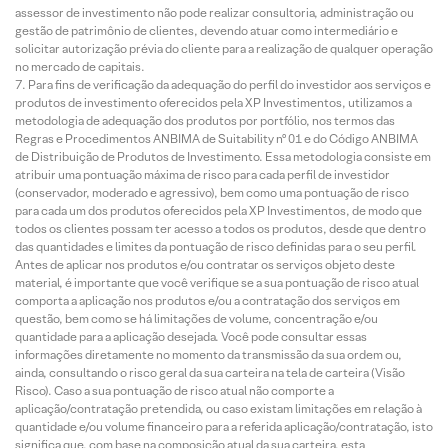
assessor de investimento não pode realizar consultoria, administração ou
gestão de patrimônio de clientes, devendo atuar como intermediário e
solicitar autorização prévia do cliente para a realização de qualquer operação
no mercado de capitais.
Para fins de verificação da adequação do perfil do investidor aos serviços e
produtos de investimento oferecidos pela XP Investimentos, utilizamos a
metodologia de adequação dos produtos por portfólio, nos termos das
Regras e Procedimentos ANBIMA de Suitability nº 01 e do Código ANBIMA
de Distribuição de Produtos de Investimento. Essa metodologia consiste em
atribuir uma pontuação máxima de risco para cada perfil de investidor
(conservador, moderado e agressivo), bem como uma pontuação de risco
para cada um dos produtos oferecidos pela XP Investimentos, de modo que
todos os clientes possam ter acesso a todos os produtos, desde que dentro
das quantidades e limites da pontuação de risco definidas para o seu perfil.
Antes de aplicar nos produtos e/ou contratar os serviços objeto deste
material, é importante que você verifique se a sua pontuação de risco atual
comporta a aplicação nos produtos e/ou a contratação dos serviços em
questão, bem como se há limitações de volume, concentração e/ou
quantidade para a aplicação desejada. Você pode consultar essas
informações diretamente no momento da transmissão da sua ordem ou,
ainda, consultando o risco geral da sua carteira na tela de carteira (Visão
Risco). Caso a sua pontuação de risco atual não comporte a
aplicação/contratação pretendida, ou caso existam limitações em relação à
quantidade e/ou volume financeiro para a referida aplicação/contratação, isto
significa que, com base na composição atual da sua carteira, esta