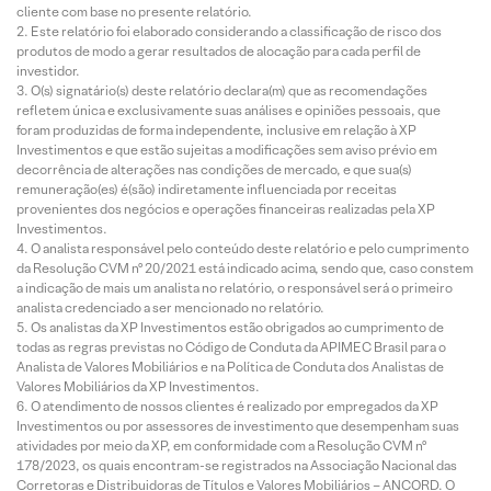
cliente com base no presente relatório.
Este relatório foi elaborado considerando a classificação de risco dos
produtos de modo a gerar resultados de alocação para cada perfil de
investidor.
O(s) signatário(s) deste relatório declara(m) que as recomendações
refletem única e exclusivamente suas análises e opiniões pessoais, que
foram produzidas de forma independente, inclusive em relação à XP
Investimentos e que estão sujeitas a modificações sem aviso prévio em
decorrência de alterações nas condições de mercado, e que sua(s)
remuneração(es) é(são) indiretamente influenciada por receitas
provenientes dos negócios e operações financeiras realizadas pela XP
Investimentos.
O analista responsável pelo conteúdo deste relatório e pelo cumprimento
da Resolução CVM nº 20/2021 está indicado acima, sendo que, caso constem
a indicação de mais um analista no relatório, o responsável será o primeiro
analista credenciado a ser mencionado no relatório.
Os analistas da XP Investimentos estão obrigados ao cumprimento de
todas as regras previstas no Código de Conduta da APIMEC Brasil para o
Analista de Valores Mobiliários e na Política de Conduta dos Analistas de
Valores Mobiliários da XP Investimentos.
O atendimento de nossos clientes é realizado por empregados da XP
Investimentos ou por assessores de investimento que desempenham suas
atividades por meio da XP, em conformidade com a Resolução CVM nº
178/2023, os quais encontram-se registrados na Associação Nacional das
Corretoras e Distribuidoras de Títulos e Valores Mobiliários – ANCORD. O