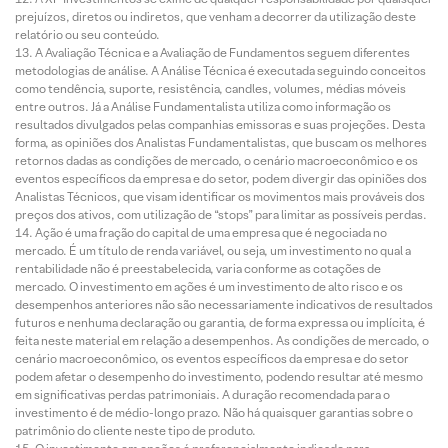
prejuízos, diretos ou indiretos, que venham a decorrer da utilização deste
relatório ou seu conteúdo.
A Avaliação Técnica e a Avaliação de Fundamentos seguem diferentes
metodologias de análise. A Análise Técnica é executada seguindo conceitos
como tendência, suporte, resistência, candles, volumes, médias móveis
entre outros. Já a Análise Fundamentalista utiliza como informação os
resultados divulgados pelas companhias emissoras e suas projeções. Desta
forma, as opiniões dos Analistas Fundamentalistas, que buscam os melhores
retornos dadas as condições de mercado, o cenário macroeconômico e os
eventos específicos da empresa e do setor, podem divergir das opiniões dos
Analistas Técnicos, que visam identificar os movimentos mais prováveis dos
preços dos ativos, com utilização de “stops” para limitar as possíveis perdas.
Ação é uma fração do capital de uma empresa que é negociada no
mercado. É um título de renda variável, ou seja, um investimento no qual a
rentabilidade não é preestabelecida, varia conforme as cotações de
mercado. O investimento em ações é um investimento de alto risco e os
desempenhos anteriores não são necessariamente indicativos de resultados
futuros e nenhuma declaração ou garantia, de forma expressa ou implícita, é
feita neste material em relação a desempenhos. As condições de mercado, o
cenário macroeconômico, os eventos específicos da empresa e do setor
podem afetar o desempenho do investimento, podendo resultar até mesmo
em significativas perdas patrimoniais. A duração recomendada para o
investimento é de médio-longo prazo. Não há quaisquer garantias sobre o
patrimônio do cliente neste tipo de produto.