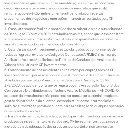
Investimentos e que estão sujeitas a modificações sem aviso prévio em
decorrência de alterações nas condições de mercado, e que sua(s)
remuneração(es) é(são) indiretamente influenciada por receitas
provenientes dos negócios e operações financeiras realizadas pela XP
Investimentos.
O analista responsável pelo conteúdo deste relatório e pelo cumprimento
da Resolução CVM nº 20/2021 está indicado acima, sendo que, caso constem
a indicação de mais um analista no relatório, o responsável será o primeiro
analista credenciado a ser mencionado no relatório.
Os analistas da XP Investimentos estão obrigados ao cumprimento de
todas as regras previstas no Código de Conduta da APIMEC Brasil para o
Analista de Valores Mobiliários e na Política de Conduta dos Analistas de
Valores Mobiliários da XP Investimentos.
O atendimento de nossos clientes é realizado por empregados da XP
Investimentos ou por assessores de investimento que desempenham suas
atividades por meio da XP, em conformidade com a Resolução CVM nº
178/2023, os quais encontram-se registrados na Associação Nacional das
Corretoras e Distribuidoras de Títulos e Valores Mobiliários – ANCORD. O
assessor de investimento não pode realizar consultoria, administração ou
gestão de patrimônio de clientes, devendo atuar como intermediário e
solicitar autorização prévia do cliente para a realização de qualquer operação
no mercado de capitais.
Para fins de verificação da adequação do perfil do investidor aos serviços e
produtos de investimento oferecidos pela XP Investimentos, utilizamos a
metodologia de adequação dos produtos por portfólio, nos termos das