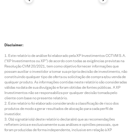
Disclaimer:
Este relatório de análise foi elaborado pela XP Investimentos CCTVM S.A.
(“XP Investimentos ou XP”) de acordo com todas as exigências previstas na
Resolução CVM 20/2021, tem como objetivo fornecer informações que
possam auxiliar o investidor a tomar sua própria decisão de investimento, não
constituindo qualquer tipo de oferta ou solicitação de compra e/ou venda de
qualquer produto. As informações contidas neste relatório são consideradas
válidas na data de sua divulgação e foram obtidas de fontes públicas. A XP
Investimentos não se responsabiliza por qualquer decisão tomada pelo
cliente com base no presente relatório.
Este relatório foi elaborado considerando a classificação de risco dos
produtos de modo a gerar resultados de alocação para cada perfil de
investidor.
O(s) signatário(s) deste relatório declara(m) que as recomendações
refletem única e exclusivamente suas análises e opiniões pessoais, que
foram produzidas de forma independente, inclusive em relação à XP