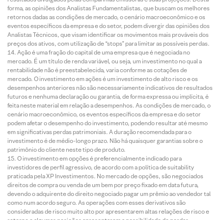
forma, as opiniões dos Analistas Fundamentalistas, que buscam os melhores
retornos dadas as condições de mercado, o cenário macroeconômico e os
eventos específicos da empresa e do setor, podem divergir das opiniões dos
Analistas Técnicos, que visam identificar os movimentos mais prováveis dos
preços dos ativos, com utilização de “stops” para limitar as possíveis perdas.
Ação é uma fração do capital de uma empresa que é negociada no
mercado. É um título de renda variável, ou seja, um investimento no qual a
rentabilidade não é preestabelecida, varia conforme as cotações de
mercado. O investimento em ações é um investimento de alto risco e os
desempenhos anteriores não são necessariamente indicativos de resultados
futuros e nenhuma declaração ou garantia, de forma expressa ou implícita, é
feita neste material em relação a desempenhos. As condições de mercado, o
cenário macroeconômico, os eventos específicos da empresa e do setor
podem afetar o desempenho do investimento, podendo resultar até mesmo
em significativas perdas patrimoniais. A duração recomendada para o
investimento é de médio-longo prazo. Não há quaisquer garantias sobre o
patrimônio do cliente neste tipo de produto.
O investimento em opções é preferencialmente indicado para
investidores de perfil agressivo, de acordo com a política de suitability
praticada pela XP Investimentos. No mercado de opções, são negociados
direitos de compra ou venda de um bem por preço fixado em data futura,
devendo o adquirente do direito negociado pagar um prêmio ao vendedor tal
como num acordo seguro. As operações com esses derivativos são
consideradas de risco muito alto por apresentarem altas relações de risco e