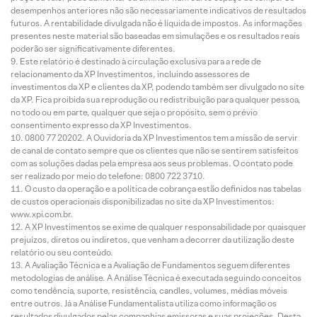
desempenhos anteriores não são necessariamente indicativos de resultados
futuros. A rentabilidade divulgada não é líquida de impostos. As informações
presentes neste material são baseadas em simulações e os resultados reais
poderão ser significativamente diferentes.
Este relatório é destinado à circulação exclusiva para a rede de
relacionamento da XP Investimentos, incluindo assessores de
investimentos da XP e clientes da XP, podendo também ser divulgado no site
da XP. Fica proibida sua reprodução ou redistribuição para qualquer pessoa,
no todo ou em parte, qualquer que seja o propósito, sem o prévio
consentimento expresso da XP Investimentos.
0800 77 20202. A Ouvidoria da XP Investimentos tem a missão de servir
de canal de contato sempre que os clientes que não se sentirem satisfeitos
com as soluções dadas pela empresa aos seus problemas. O contato pode
ser realizado por meio do telefone: 0800 722 3710.
O custo da operação e a política de cobrança estão definidos nas tabelas
de custos operacionais disponibilizadas no site da XP Investimentos:
www.xpi.com.br.
A XP Investimentos se exime de qualquer responsabilidade por quaisquer
prejuízos, diretos ou indiretos, que venham a decorrer da utilização deste
relatório ou seu conteúdo.
A Avaliação Técnica e a Avaliação de Fundamentos seguem diferentes
metodologias de análise. A Análise Técnica é executada seguindo conceitos
como tendência, suporte, resistência, candles, volumes, médias móveis
entre outros. Já a Análise Fundamentalista utiliza como informação os
resultados divulgados pelas companhias emissoras e suas projeções. Desta