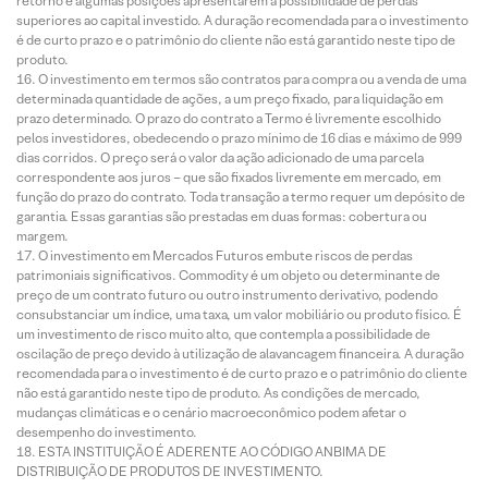
retorno e algumas posições apresentarem a possibilidade de perdas
superiores ao capital investido. A duração recomendada para o investimento
é de curto prazo e o patrimônio do cliente não está garantido neste tipo de
produto.
O investimento em termos são contratos para compra ou a venda de uma
determinada quantidade de ações, a um preço fixado, para liquidação em
prazo determinado. O prazo do contrato a Termo é livremente escolhido
pelos investidores, obedecendo o prazo mínimo de 16 dias e máximo de 999
dias corridos. O preço será o valor da ação adicionado de uma parcela
correspondente aos juros – que são fixados livremente em mercado, em
função do prazo do contrato. Toda transação a termo requer um depósito de
garantia. Essas garantias são prestadas em duas formas: cobertura ou
margem.
O investimento em Mercados Futuros embute riscos de perdas
patrimoniais significativos. Commodity é um objeto ou determinante de
preço de um contrato futuro ou outro instrumento derivativo, podendo
consubstanciar um índice, uma taxa, um valor mobiliário ou produto físico. É
um investimento de risco muito alto, que contempla a possibilidade de
oscilação de preço devido à utilização de alavancagem financeira. A duração
recomendada para o investimento é de curto prazo e o patrimônio do cliente
não está garantido neste tipo de produto. As condições de mercado,
mudanças climáticas e o cenário macroeconômico podem afetar o
desempenho do investimento.
ESTA INSTITUIÇÃO É ADERENTE AO CÓDIGO ANBIMA DE
DISTRIBUIÇÃO DE PRODUTOS DE INVESTIMENTO.