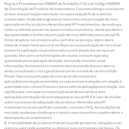
Regras e Procedimentos ANBIMA de Suitability nº 01 e do Código ANBIMA
de Distribuição de Produtos de Investimento. Essa metodologia consiste em
atribuir uma pontuação máxima de risco para cada perfil de investidor
(conservador, moderado e agressivo), bem como uma pontuação de risco
para cada um dos produtos oferecidos pela XP Investimentos, de modo que
todos os clientes possam ter acesso a todos os produtos, desde que dentro
das quantidades e limites da pontuação de risco definidas para o seu perfil.
Antes de aplicar nos produtos e/ou contratar os serviços objeto deste
material, é importante que você verifique se a sua pontuação de risco atual
comporta a aplicação nos produtos e/ou a contratação dos serviços em
questão, bem como se há limitações de volume, concentração e/ou
quantidade para a aplicação desejada. Você pode consultar essas
informações diretamente no momento da transmissão da sua ordem ou,
ainda, consultando o risco geral da sua carteira na tela de carteira (Visão
Risco). Caso a sua pontuação de risco atual não comporte a
aplicação/contratação pretendida, ou caso existam limitações em relação à
quantidade e/ou volume financeiro para a referida aplicação/contratação, isto
significa que, com base na composição atual da sua carteira, esta
aplicação/contratação não está adequada ao seu perfil. Em caso de dúvidas
sobre o processo de adequação dos produtos oferecidos pela XP
Investimentos ao seu perfil de investidor, consulte o FAQ. As condições de
mercado, mudanças climáticas e o cenário macroeconômico podem afetar o
desempenho do investimento.
A rentabilidade de produtos financeiros pode apresentar variações e seu
preço ou valor pode aumentar ou diminuir num curto espaço de tempo. Os