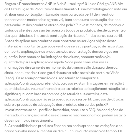
Regras e Procedimentos ANBIMA de Suitability nº 01 e do Código ANBIMA
de Distribuição de Produtos de Investimento. Essa metodologia consiste em
atribuir uma pontuação máxima de risco para cada perfil de investidor
(conservador, moderado e agressivo), bem como uma pontuação de risco
para cada um dos produtos oferecidos pela XP Investimentos, de modo que
todos os clientes possam ter acesso a todos os produtos, desde que dentro
das quantidades e limites da pontuação de risco definidas para o seu perfil.
Antes de aplicar nos produtos e/ou contratar os serviços objeto deste
material, é importante que você verifique se a sua pontuação de risco atual
comporta a aplicação nos produtos e/ou a contratação dos serviços em
questão, bem como se há limitações de volume, concentração e/ou
quantidade para a aplicação desejada. Você pode consultar essas
informações diretamente no momento da transmissão da sua ordem ou,
ainda, consultando o risco geral da sua carteira na tela de carteira (Visão
Risco). Caso a sua pontuação de risco atual não comporte a
aplicação/contratação pretendida, ou caso existam limitações em relação à
quantidade e/ou volume financeiro para a referida aplicação/contratação, isto
significa que, com base na composição atual da sua carteira, esta
aplicação/contratação não está adequada ao seu perfil. Em caso de dúvidas
sobre o processo de adequação dos produtos oferecidos pela XP
Investimentos ao seu perfil de investidor, consulte o FAQ. As condições de
mercado, mudanças climáticas e o cenário macroeconômico podem afetar o
desempenho do investimento.
A rentabilidade de produtos financeiros pode apresentar variações e seu
preço ou valor pode aumentar ou diminuir num curto espaço de tempo. Os