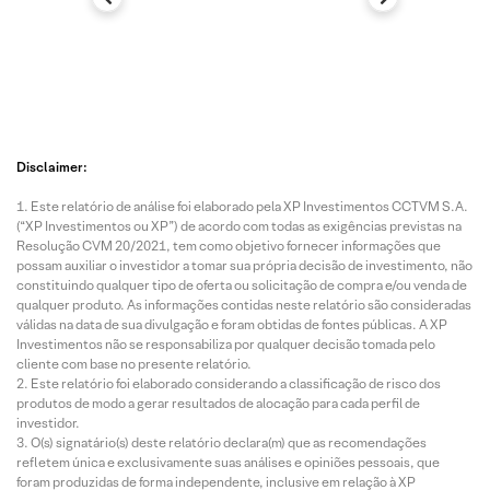
Disclaimer:
Este relatório de análise foi elaborado pela XP Investimentos CCTVM S.A.
(“XP Investimentos ou XP”) de acordo com todas as exigências previstas na
Resolução CVM 20/2021, tem como objetivo fornecer informações que
possam auxiliar o investidor a tomar sua própria decisão de investimento, não
constituindo qualquer tipo de oferta ou solicitação de compra e/ou venda de
qualquer produto. As informações contidas neste relatório são consideradas
válidas na data de sua divulgação e foram obtidas de fontes públicas. A XP
Investimentos não se responsabiliza por qualquer decisão tomada pelo
cliente com base no presente relatório.
Este relatório foi elaborado considerando a classificação de risco dos
produtos de modo a gerar resultados de alocação para cada perfil de
investidor.
O(s) signatário(s) deste relatório declara(m) que as recomendações
refletem única e exclusivamente suas análises e opiniões pessoais, que
foram produzidas de forma independente, inclusive em relação à XP