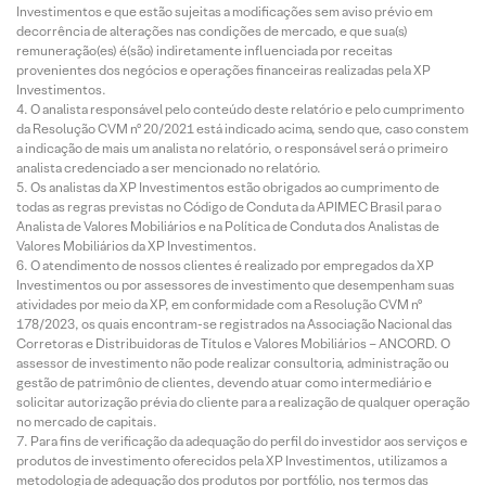
Investimentos e que estão sujeitas a modificações sem aviso prévio em
decorrência de alterações nas condições de mercado, e que sua(s)
remuneração(es) é(são) indiretamente influenciada por receitas
provenientes dos negócios e operações financeiras realizadas pela XP
Investimentos.
O analista responsável pelo conteúdo deste relatório e pelo cumprimento
da Resolução CVM nº 20/2021 está indicado acima, sendo que, caso constem
a indicação de mais um analista no relatório, o responsável será o primeiro
analista credenciado a ser mencionado no relatório.
Os analistas da XP Investimentos estão obrigados ao cumprimento de
todas as regras previstas no Código de Conduta da APIMEC Brasil para o
Analista de Valores Mobiliários e na Política de Conduta dos Analistas de
Valores Mobiliários da XP Investimentos.
O atendimento de nossos clientes é realizado por empregados da XP
Investimentos ou por assessores de investimento que desempenham suas
atividades por meio da XP, em conformidade com a Resolução CVM nº
178/2023, os quais encontram-se registrados na Associação Nacional das
Corretoras e Distribuidoras de Títulos e Valores Mobiliários – ANCORD. O
assessor de investimento não pode realizar consultoria, administração ou
gestão de patrimônio de clientes, devendo atuar como intermediário e
solicitar autorização prévia do cliente para a realização de qualquer operação
no mercado de capitais.
Para fins de verificação da adequação do perfil do investidor aos serviços e
produtos de investimento oferecidos pela XP Investimentos, utilizamos a
metodologia de adequação dos produtos por portfólio, nos termos das