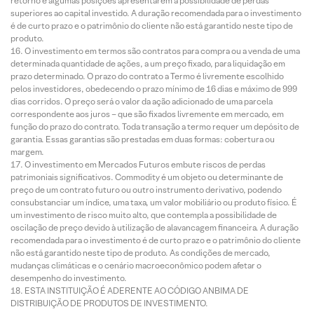
retorno e algumas posições apresentarem a possibilidade de perdas
superiores ao capital investido. A duração recomendada para o investimento
é de curto prazo e o patrimônio do cliente não está garantido neste tipo de
produto.
O investimento em termos são contratos para compra ou a venda de uma
determinada quantidade de ações, a um preço fixado, para liquidação em
prazo determinado. O prazo do contrato a Termo é livremente escolhido
pelos investidores, obedecendo o prazo mínimo de 16 dias e máximo de 999
dias corridos. O preço será o valor da ação adicionado de uma parcela
correspondente aos juros – que são fixados livremente em mercado, em
função do prazo do contrato. Toda transação a termo requer um depósito de
garantia. Essas garantias são prestadas em duas formas: cobertura ou
margem.
O investimento em Mercados Futuros embute riscos de perdas
patrimoniais significativos. Commodity é um objeto ou determinante de
preço de um contrato futuro ou outro instrumento derivativo, podendo
consubstanciar um índice, uma taxa, um valor mobiliário ou produto físico. É
um investimento de risco muito alto, que contempla a possibilidade de
oscilação de preço devido à utilização de alavancagem financeira. A duração
recomendada para o investimento é de curto prazo e o patrimônio do cliente
não está garantido neste tipo de produto. As condições de mercado,
mudanças climáticas e o cenário macroeconômico podem afetar o
desempenho do investimento.
ESTA INSTITUIÇÃO É ADERENTE AO CÓDIGO ANBIMA DE
DISTRIBUIÇÃO DE PRODUTOS DE INVESTIMENTO.