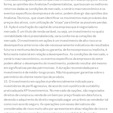
forma, as opiniões dos Analistas Fundamentalistas, que buscam os melhores
retornos dadas as condições de mercado, o cenário macroeconômico e os
eventos específicos da empresa e do setor, podem divergir das opiniões dos
Analistas Técnicos, que visam identificar os movimentos mais prováveis dos
preços dos ativos, com utilização de “stops” para limitar as possíveis perdas.
Ação é uma fração do capital de uma empresa que é negociada no
mercado. É um título de renda variável, ou seja, um investimento no qual a
rentabilidade não é preestabelecida, varia conforme as cotações de
mercado. O investimento em ações é um investimento de alto risco e os
desempenhos anteriores não são necessariamente indicativos de resultados
futuros e nenhuma declaração ou garantia, de forma expressa ou implícita, é
feita neste material em relação a desempenhos. As condições de mercado, o
cenário macroeconômico, os eventos específicos da empresa e do setor
podem afetar o desempenho do investimento, podendo resultar até mesmo
em significativas perdas patrimoniais. A duração recomendada para o
investimento é de médio-longo prazo. Não há quaisquer garantias sobre o
patrimônio do cliente neste tipo de produto.
O investimento em opções é preferencialmente indicado para
investidores de perfil agressivo, de acordo com a política de suitability
praticada pela XP Investimentos. No mercado de opções, são negociados
direitos de compra ou venda de um bem por preço fixado em data futura,
devendo o adquirente do direito negociado pagar um prêmio ao vendedor tal
como num acordo seguro. As operações com esses derivativos são
consideradas de risco muito alto por apresentarem altas relações de risco e