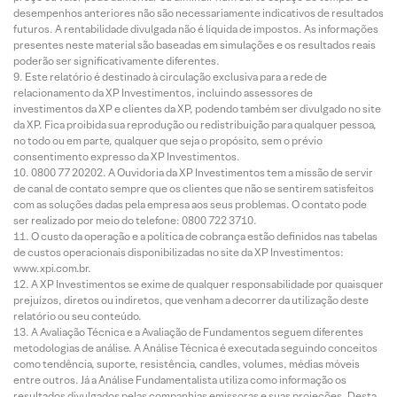
desempenhos anteriores não são necessariamente indicativos de resultados
futuros. A rentabilidade divulgada não é líquida de impostos. As informações
presentes neste material são baseadas em simulações e os resultados reais
poderão ser significativamente diferentes.
Este relatório é destinado à circulação exclusiva para a rede de
relacionamento da XP Investimentos, incluindo assessores de
investimentos da XP e clientes da XP, podendo também ser divulgado no site
da XP. Fica proibida sua reprodução ou redistribuição para qualquer pessoa,
no todo ou em parte, qualquer que seja o propósito, sem o prévio
consentimento expresso da XP Investimentos.
0800 77 20202. A Ouvidoria da XP Investimentos tem a missão de servir
de canal de contato sempre que os clientes que não se sentirem satisfeitos
com as soluções dadas pela empresa aos seus problemas. O contato pode
ser realizado por meio do telefone: 0800 722 3710.
O custo da operação e a política de cobrança estão definidos nas tabelas
de custos operacionais disponibilizadas no site da XP Investimentos:
www.xpi.com.br.
A XP Investimentos se exime de qualquer responsabilidade por quaisquer
prejuízos, diretos ou indiretos, que venham a decorrer da utilização deste
relatório ou seu conteúdo.
A Avaliação Técnica e a Avaliação de Fundamentos seguem diferentes
metodologias de análise. A Análise Técnica é executada seguindo conceitos
como tendência, suporte, resistência, candles, volumes, médias móveis
entre outros. Já a Análise Fundamentalista utiliza como informação os
resultados divulgados pelas companhias emissoras e suas projeções. Desta