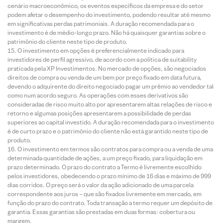
cenário macroeconômico, os eventos específicos da empresa e do setor
podem afetar o desempenho do investimento, podendo resultar até mesmo
em significativas perdas patrimoniais. A duração recomendada para o
investimento é de médio-longo prazo. Não há quaisquer garantias sobre o
patrimônio do cliente neste tipo de produto.
O investimento em opções é preferencialmente indicado para
investidores de perfil agressivo, de acordo com a política de suitability
praticada pela XP Investimentos. No mercado de opções, são negociados
direitos de compra ou venda de um bem por preço fixado em data futura,
devendo o adquirente do direito negociado pagar um prêmio ao vendedor tal
como num acordo seguro. As operações com esses derivativos são
consideradas de risco muito alto por apresentarem altas relações de risco e
retorno e algumas posições apresentarem a possibilidade de perdas
superiores ao capital investido. A duração recomendada para o investimento
é de curto prazo e o patrimônio do cliente não está garantido neste tipo de
produto.
O investimento em termos são contratos para compra ou a venda de uma
determinada quantidade de ações, a um preço fixado, para liquidação em
prazo determinado. O prazo do contrato a Termo é livremente escolhido
pelos investidores, obedecendo o prazo mínimo de 16 dias e máximo de 999
dias corridos. O preço será o valor da ação adicionado de uma parcela
correspondente aos juros – que são fixados livremente em mercado, em
função do prazo do contrato. Toda transação a termo requer um depósito de
garantia. Essas garantias são prestadas em duas formas: cobertura ou
margem.