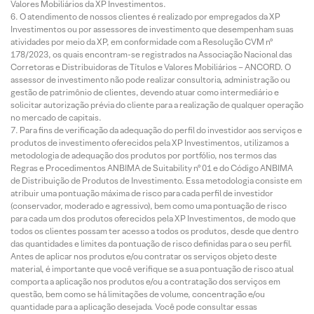
Valores Mobiliários da XP Investimentos.
O atendimento de nossos clientes é realizado por empregados da XP
Investimentos ou por assessores de investimento que desempenham suas
atividades por meio da XP, em conformidade com a Resolução CVM nº
178/2023, os quais encontram-se registrados na Associação Nacional das
Corretoras e Distribuidoras de Títulos e Valores Mobiliários – ANCORD. O
assessor de investimento não pode realizar consultoria, administração ou
gestão de patrimônio de clientes, devendo atuar como intermediário e
solicitar autorização prévia do cliente para a realização de qualquer operação
no mercado de capitais.
Para fins de verificação da adequação do perfil do investidor aos serviços e
produtos de investimento oferecidos pela XP Investimentos, utilizamos a
metodologia de adequação dos produtos por portfólio, nos termos das
Regras e Procedimentos ANBIMA de Suitability nº 01 e do Código ANBIMA
de Distribuição de Produtos de Investimento. Essa metodologia consiste em
atribuir uma pontuação máxima de risco para cada perfil de investidor
(conservador, moderado e agressivo), bem como uma pontuação de risco
para cada um dos produtos oferecidos pela XP Investimentos, de modo que
todos os clientes possam ter acesso a todos os produtos, desde que dentro
das quantidades e limites da pontuação de risco definidas para o seu perfil.
Antes de aplicar nos produtos e/ou contratar os serviços objeto deste
material, é importante que você verifique se a sua pontuação de risco atual
comporta a aplicação nos produtos e/ou a contratação dos serviços em
questão, bem como se há limitações de volume, concentração e/ou
quantidade para a aplicação desejada. Você pode consultar essas