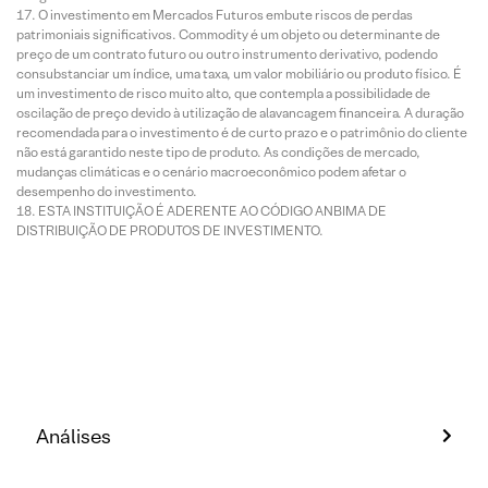
O investimento em Mercados Futuros embute riscos de perdas
patrimoniais significativos. Commodity é um objeto ou determinante de
preço de um contrato futuro ou outro instrumento derivativo, podendo
consubstanciar um índice, uma taxa, um valor mobiliário ou produto físico. É
um investimento de risco muito alto, que contempla a possibilidade de
oscilação de preço devido à utilização de alavancagem financeira. A duração
recomendada para o investimento é de curto prazo e o patrimônio do cliente
não está garantido neste tipo de produto. As condições de mercado,
mudanças climáticas e o cenário macroeconômico podem afetar o
desempenho do investimento.
ESTA INSTITUIÇÃO É ADERENTE AO CÓDIGO ANBIMA DE
DISTRIBUIÇÃO DE PRODUTOS DE INVESTIMENTO.
Análises