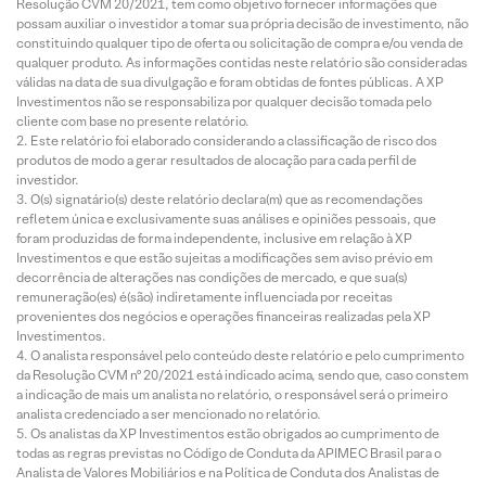
Resolução CVM 20/2021, tem como objetivo fornecer informações que
possam auxiliar o investidor a tomar sua própria decisão de investimento, não
constituindo qualquer tipo de oferta ou solicitação de compra e/ou venda de
qualquer produto. As informações contidas neste relatório são consideradas
válidas na data de sua divulgação e foram obtidas de fontes públicas. A XP
Investimentos não se responsabiliza por qualquer decisão tomada pelo
cliente com base no presente relatório.
Este relatório foi elaborado considerando a classificação de risco dos
produtos de modo a gerar resultados de alocação para cada perfil de
investidor.
O(s) signatário(s) deste relatório declara(m) que as recomendações
refletem única e exclusivamente suas análises e opiniões pessoais, que
foram produzidas de forma independente, inclusive em relação à XP
Investimentos e que estão sujeitas a modificações sem aviso prévio em
decorrência de alterações nas condições de mercado, e que sua(s)
remuneração(es) é(são) indiretamente influenciada por receitas
provenientes dos negócios e operações financeiras realizadas pela XP
Investimentos.
O analista responsável pelo conteúdo deste relatório e pelo cumprimento
da Resolução CVM nº 20/2021 está indicado acima, sendo que, caso constem
a indicação de mais um analista no relatório, o responsável será o primeiro
analista credenciado a ser mencionado no relatório.
Os analistas da XP Investimentos estão obrigados ao cumprimento de
todas as regras previstas no Código de Conduta da APIMEC Brasil para o
Analista de Valores Mobiliários e na Política de Conduta dos Analistas de