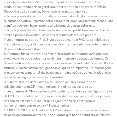
informações diretamente no momento da transmissão da sua ordem ou,
ainda, consultando o risco geral da sua carteira na tela de carteira (Visão
Risco). Caso a sua pontuação de risco atual não comporte a
aplicação/contratação pretendida, ou caso existam limitações em relação à
quantidade e/ou volume financeiro para a referida aplicação/contratação, isto
significa que, com base na composição atual da sua carteira, esta
aplicação/contratação não está adequada ao seu perfil. Em caso de dúvidas
sobre o processo de adequação dos produtos oferecidos pela XP
Investimentos ao seu perfil de investidor, consulte o FAQ. As condições de
mercado, mudanças climáticas e o cenário macroeconômico podem afetar o
desempenho do investimento.
A rentabilidade de produtos financeiros pode apresentar variações e seu
preço ou valor pode aumentar ou diminuir num curto espaço de tempo. Os
desempenhos anteriores não são necessariamente indicativos de resultados
futuros. A rentabilidade divulgada não é líquida de impostos. As informações
presentes neste material são baseadas em simulações e os resultados reais
poderão ser significativamente diferentes.
Este relatório é destinado à circulação exclusiva para a rede de
relacionamento da XP Investimentos, incluindo assessores de
investimentos da XP e clientes da XP, podendo também ser divulgado no site
da XP. Fica proibida sua reprodução ou redistribuição para qualquer pessoa,
no todo ou em parte, qualquer que seja o propósito, sem o prévio
consentimento expresso da XP Investimentos.
0800 77 20202. A Ouvidoria da XP Investimentos tem a missão de servir
de canal de contato sempre que os clientes que não se sentirem satisfeitos