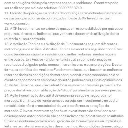
com as soluções dadas pela empresa aos seus problemas. O contato pode
ser realizado por meio do telefone: 0800 722 3710.
O custo da operação e a política de cobrança estão definidos nas tabelas
de custos operacionais disponibilizadas no site da XP Investimentos:
www.xpi.com.br.
A XP Investimentos se exime de qualquer responsabilidade por quaisquer
prejuízos, diretos ou indiretos, que venham a decorrer da utilização deste
relatório ou seu conteúdo.
A Avaliação Técnica e a Avaliação de Fundamentos seguem diferentes
metodologias de análise. A Análise Técnica é executada seguindo conceitos
como tendência, suporte, resistência, candles, volumes, médias móveis
entre outros. Já a Análise Fundamentalista utiliza como informação os
resultados divulgados pelas companhias emissoras e suas projeções. Desta
forma, as opiniões dos Analistas Fundamentalistas, que buscam os melhores
retornos dadas as condições de mercado, o cenário macroeconômico e os
eventos específicos da empresa e do setor, podem divergir das opiniões dos
Analistas Técnicos, que visam identificar os movimentos mais prováveis dos
preços dos ativos, com utilização de “stops” para limitar as possíveis perdas.
Ação é uma fração do capital de uma empresa que é negociada no
mercado. É um título de renda variável, ou seja, um investimento no qual a
rentabilidade não é preestabelecida, varia conforme as cotações de
mercado. O investimento em ações é um investimento de alto risco e os
desempenhos anteriores não são necessariamente indicativos de resultados
futuros e nenhuma declaração ou garantia, de forma expressa ou implícita, é
feita neste material em relação a desempenhos. As condições de mercado, o