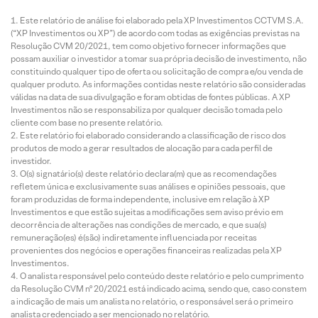
Este relatório de análise foi elaborado pela XP Investimentos CCTVM S.A.
(“XP Investimentos ou XP”) de acordo com todas as exigências previstas na
Resolução CVM 20/2021, tem como objetivo fornecer informações que
possam auxiliar o investidor a tomar sua própria decisão de investimento, não
constituindo qualquer tipo de oferta ou solicitação de compra e/ou venda de
qualquer produto. As informações contidas neste relatório são consideradas
válidas na data de sua divulgação e foram obtidas de fontes públicas. A XP
Investimentos não se responsabiliza por qualquer decisão tomada pelo
cliente com base no presente relatório.
Este relatório foi elaborado considerando a classificação de risco dos
produtos de modo a gerar resultados de alocação para cada perfil de
investidor.
O(s) signatário(s) deste relatório declara(m) que as recomendações
refletem única e exclusivamente suas análises e opiniões pessoais, que
foram produzidas de forma independente, inclusive em relação à XP
Investimentos e que estão sujeitas a modificações sem aviso prévio em
decorrência de alterações nas condições de mercado, e que sua(s)
remuneração(es) é(são) indiretamente influenciada por receitas
provenientes dos negócios e operações financeiras realizadas pela XP
Investimentos.
O analista responsável pelo conteúdo deste relatório e pelo cumprimento
da Resolução CVM nº 20/2021 está indicado acima, sendo que, caso constem
a indicação de mais um analista no relatório, o responsável será o primeiro
analista credenciado a ser mencionado no relatório.