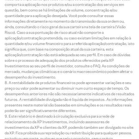
comporta a aplicação nos produtos e/ou a contratação dos serviços em
questão, bem como se há limitações de volume, concentração e/ou
quantidade para a aplicação desejada. Você pode consultar essas
informações diretamente no momento da transmissão da sua ordem ou,
ainda, consultando o risco geral da sua carteira na tela de carteira (Visão
Risco). Caso a sua pontuação de risco atual não comporte a
aplicação/contratação pretendida, ou caso existam limitações em relação à
quantidade e/ou volume financeiro para a referida aplicação/contratação, isto
significa que, com base na composição atual da sua carteira, esta
aplicação/contratação não está adequada ao seu perfil. Em caso de dúvidas
sobre o processo de adequação dos produtos oferecidos pela XP
Investimentos ao seu perfil de investidor, consulte o FAQ. As condições de
mercado, mudanças climáticas e o cenário macroeconômico podem afetar o
desempenho do investimento.
A rentabilidade de produtos financeiros pode apresentar variações e seu
preço ou valor pode aumentar ou diminuir num curto espaço de tempo. Os
desempenhos anteriores não são necessariamente indicativos de resultados
futuros. A rentabilidade divulgada não é líquida de impostos. As informações
presentes neste material são baseadas em simulações e os resultados reais
poderão ser significativamente diferentes.
Este relatório é destinado à circulação exclusiva para a rede de
relacionamento da XP Investimentos, incluindo assessores de
investimentos da XP e clientes da XP, podendo também ser divulgado no site
da XP. Fica proibida sua reprodução ou redistribuição para qualquer pessoa,
no todo ou em parte, qualquer que seja o propósito, sem o prévio