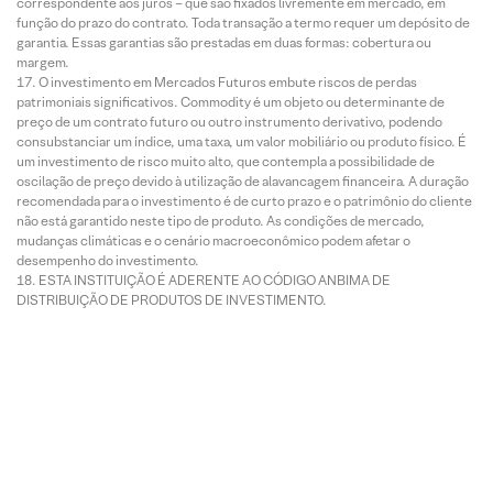
correspondente aos juros – que são fixados livremente em mercado, em
função do prazo do contrato. Toda transação a termo requer um depósito de
garantia. Essas garantias são prestadas em duas formas: cobertura ou
margem.
O investimento em Mercados Futuros embute riscos de perdas
patrimoniais significativos. Commodity é um objeto ou determinante de
preço de um contrato futuro ou outro instrumento derivativo, podendo
consubstanciar um índice, uma taxa, um valor mobiliário ou produto físico. É
um investimento de risco muito alto, que contempla a possibilidade de
oscilação de preço devido à utilização de alavancagem financeira. A duração
recomendada para o investimento é de curto prazo e o patrimônio do cliente
não está garantido neste tipo de produto. As condições de mercado,
mudanças climáticas e o cenário macroeconômico podem afetar o
desempenho do investimento.
ESTA INSTITUIÇÃO É ADERENTE AO CÓDIGO ANBIMA DE
DISTRIBUIÇÃO DE PRODUTOS DE INVESTIMENTO.