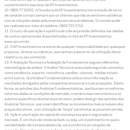
consentimento expresso da XP Investimentos.
0800 77 20202. A Ouvidoria da XP Investimentos tem a missão de servir
de canal de contato sempre que os clientes que não se sentirem satisfeitos
com as soluções dadas pela empresa aos seus problemas. O contato pode
ser realizado por meio do telefone: 0800 722 3710.
O custo da operação e a política de cobrança estão definidos nas tabelas
de custos operacionais disponibilizadas no site da XP Investimentos:
www.xpi.com.br.
A XP Investimentos se exime de qualquer responsabilidade por quaisquer
prejuízos, diretos ou indiretos, que venham a decorrer da utilização deste
relatório ou seu conteúdo.
A Avaliação Técnica e a Avaliação de Fundamentos seguem diferentes
metodologias de análise. A Análise Técnica é executada seguindo conceitos
como tendência, suporte, resistência, candles, volumes, médias móveis
entre outros. Já a Análise Fundamentalista utiliza como informação os
resultados divulgados pelas companhias emissoras e suas projeções. Desta
forma, as opiniões dos Analistas Fundamentalistas, que buscam os melhores
retornos dadas as condições de mercado, o cenário macroeconômico e os
eventos específicos da empresa e do setor, podem divergir das opiniões dos
Analistas Técnicos, que visam identificar os movimentos mais prováveis dos
preços dos ativos, com utilização de “stops” para limitar as possíveis perdas.
Ação é uma fração do capital de uma empresa que é negociada no
mercado. É um título de renda variável, ou seja, um investimento no qual a
rentabilidade não é preestabelecida, varia conforme as cotações de