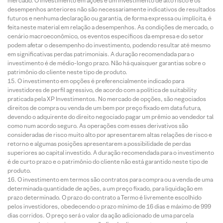
mercado. O investimento em ações é um investimento de alto risco e os
desempenhos anteriores não são necessariamente indicativos de resultados
futuros e nenhuma declaração ou garantia, de forma expressa ou implícita, é
feita neste material em relação a desempenhos. As condições de mercado, o
cenário macroeconômico, os eventos específicos da empresa e do setor
podem afetar o desempenho do investimento, podendo resultar até mesmo
em significativas perdas patrimoniais. A duração recomendada para o
investimento é de médio-longo prazo. Não há quaisquer garantias sobre o
patrimônio do cliente neste tipo de produto.
O investimento em opções é preferencialmente indicado para
investidores de perfil agressivo, de acordo com a política de suitability
praticada pela XP Investimentos. No mercado de opções, são negociados
direitos de compra ou venda de um bem por preço fixado em data futura,
devendo o adquirente do direito negociado pagar um prêmio ao vendedor tal
como num acordo seguro. As operações com esses derivativos são
consideradas de risco muito alto por apresentarem altas relações de risco e
retorno e algumas posições apresentarem a possibilidade de perdas
superiores ao capital investido. A duração recomendada para o investimento
é de curto prazo e o patrimônio do cliente não está garantido neste tipo de
produto.
O investimento em termos são contratos para compra ou a venda de uma
determinada quantidade de ações, a um preço fixado, para liquidação em
prazo determinado. O prazo do contrato a Termo é livremente escolhido
pelos investidores, obedecendo o prazo mínimo de 16 dias e máximo de 999
dias corridos. O preço será o valor da ação adicionado de uma parcela