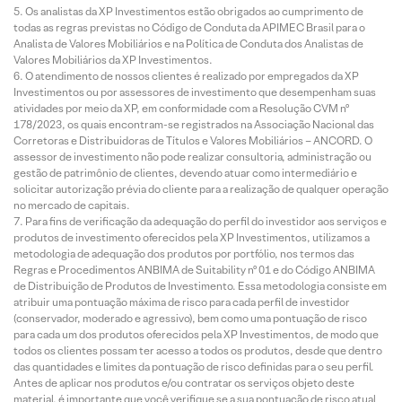
Os analistas da XP Investimentos estão obrigados ao cumprimento de
todas as regras previstas no Código de Conduta da APIMEC Brasil para o
Analista de Valores Mobiliários e na Política de Conduta dos Analistas de
Valores Mobiliários da XP Investimentos.
O atendimento de nossos clientes é realizado por empregados da XP
Investimentos ou por assessores de investimento que desempenham suas
atividades por meio da XP, em conformidade com a Resolução CVM nº
178/2023, os quais encontram-se registrados na Associação Nacional das
Corretoras e Distribuidoras de Títulos e Valores Mobiliários – ANCORD. O
assessor de investimento não pode realizar consultoria, administração ou
gestão de patrimônio de clientes, devendo atuar como intermediário e
solicitar autorização prévia do cliente para a realização de qualquer operação
no mercado de capitais.
Para fins de verificação da adequação do perfil do investidor aos serviços e
produtos de investimento oferecidos pela XP Investimentos, utilizamos a
metodologia de adequação dos produtos por portfólio, nos termos das
Regras e Procedimentos ANBIMA de Suitability nº 01 e do Código ANBIMA
de Distribuição de Produtos de Investimento. Essa metodologia consiste em
atribuir uma pontuação máxima de risco para cada perfil de investidor
(conservador, moderado e agressivo), bem como uma pontuação de risco
para cada um dos produtos oferecidos pela XP Investimentos, de modo que
todos os clientes possam ter acesso a todos os produtos, desde que dentro
das quantidades e limites da pontuação de risco definidas para o seu perfil.
Antes de aplicar nos produtos e/ou contratar os serviços objeto deste
material, é importante que você verifique se a sua pontuação de risco atual