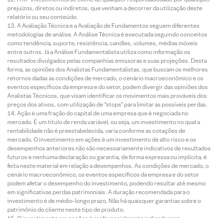
prejuízos, diretos ou indiretos, que venham a decorrer da utilização deste
relatório ou seu conteúdo.
A Avaliação Técnica e a Avaliação de Fundamentos seguem diferentes
metodologias de análise. A Análise Técnica é executada seguindo conceitos
como tendência, suporte, resistência, candles, volumes, médias móveis
entre outros. Já a Análise Fundamentalista utiliza como informação os
resultados divulgados pelas companhias emissoras e suas projeções. Desta
forma, as opiniões dos Analistas Fundamentalistas, que buscam os melhores
retornos dadas as condições de mercado, o cenário macroeconômico e os
eventos específicos da empresa e do setor, podem divergir das opiniões dos
Analistas Técnicos, que visam identificar os movimentos mais prováveis dos
preços dos ativos, com utilização de “stops” para limitar as possíveis perdas.
Ação é uma fração do capital de uma empresa que é negociada no
mercado. É um título de renda variável, ou seja, um investimento no qual a
rentabilidade não é preestabelecida, varia conforme as cotações de
mercado. O investimento em ações é um investimento de alto risco e os
desempenhos anteriores não são necessariamente indicativos de resultados
futuros e nenhuma declaração ou garantia, de forma expressa ou implícita, é
feita neste material em relação a desempenhos. As condições de mercado, o
cenário macroeconômico, os eventos específicos da empresa e do setor
podem afetar o desempenho do investimento, podendo resultar até mesmo
em significativas perdas patrimoniais. A duração recomendada para o
investimento é de médio-longo prazo. Não há quaisquer garantias sobre o
patrimônio do cliente neste tipo de produto.