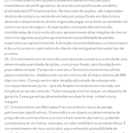
O investimento em opções é preferencialmente indicado para
investidores de perfil agressivo, de acordo com a política de suitability
praticada pela XP Investimentos. No mercado de opções, são negociados
direitos de compra ou venda de um bem por preço fixado em data futura,
devendo o adquirente do direito negociado pagar um prêmio ao vendedor tal
como num acordo seguro. As operações com esses derivativos são
consideradas de risco muito alto por apresentarem altas relações de risco e
retorno e algumas posições apresentarem a possibilidade de perdas
superiores ao capital investido. A duração recomendada para o investimento
é de curto prazo e o patrimônio do cliente não está garantido neste tipo de
produto.
O investimento em termos são contratos para compra ou a venda de uma
determinada quantidade de ações, a um preço fixado, para liquidação em
prazo determinado. O prazo do contrato a Termo é livremente escolhido
pelos investidores, obedecendo o prazo mínimo de 16 dias e máximo de 999
dias corridos. O preço será o valor da ação adicionado de uma parcela
correspondente aos juros – que são fixados livremente em mercado, em
função do prazo do contrato. Toda transação a termo requer um depósito de
garantia. Essas garantias são prestadas em duas formas: cobertura ou
margem.
O investimento em Mercados Futuros embute riscos de perdas
patrimoniais significativos. Commodity é um objeto ou determinante de
preço de um contrato futuro ou outro instrumento derivativo, podendo
consubstanciar um índice, uma taxa, um valor mobiliário ou produto físico. É
um investimento de risco muito alto, que contempla a possibilidade de