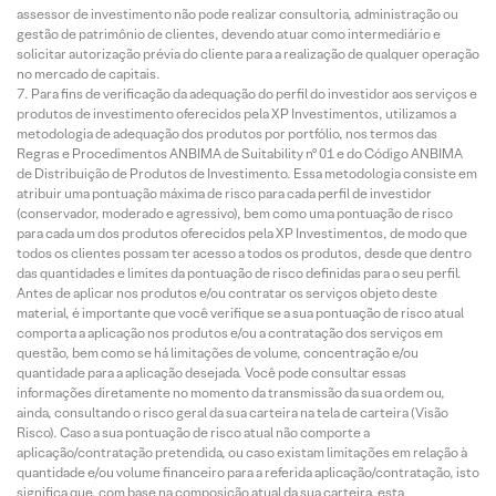
assessor de investimento não pode realizar consultoria, administração ou
gestão de patrimônio de clientes, devendo atuar como intermediário e
solicitar autorização prévia do cliente para a realização de qualquer operação
no mercado de capitais.
Para fins de verificação da adequação do perfil do investidor aos serviços e
produtos de investimento oferecidos pela XP Investimentos, utilizamos a
metodologia de adequação dos produtos por portfólio, nos termos das
Regras e Procedimentos ANBIMA de Suitability nº 01 e do Código ANBIMA
de Distribuição de Produtos de Investimento. Essa metodologia consiste em
atribuir uma pontuação máxima de risco para cada perfil de investidor
(conservador, moderado e agressivo), bem como uma pontuação de risco
para cada um dos produtos oferecidos pela XP Investimentos, de modo que
todos os clientes possam ter acesso a todos os produtos, desde que dentro
das quantidades e limites da pontuação de risco definidas para o seu perfil.
Antes de aplicar nos produtos e/ou contratar os serviços objeto deste
material, é importante que você verifique se a sua pontuação de risco atual
comporta a aplicação nos produtos e/ou a contratação dos serviços em
questão, bem como se há limitações de volume, concentração e/ou
quantidade para a aplicação desejada. Você pode consultar essas
informações diretamente no momento da transmissão da sua ordem ou,
ainda, consultando o risco geral da sua carteira na tela de carteira (Visão
Risco). Caso a sua pontuação de risco atual não comporte a
aplicação/contratação pretendida, ou caso existam limitações em relação à
quantidade e/ou volume financeiro para a referida aplicação/contratação, isto
significa que, com base na composição atual da sua carteira, esta