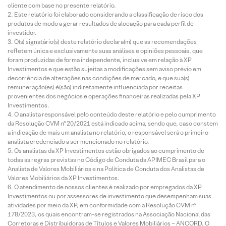
cliente com base no presente relatório.
Este relatório foi elaborado considerando a classificação de risco dos
produtos de modo a gerar resultados de alocação para cada perfil de
investidor.
O(s) signatário(s) deste relatório declara(m) que as recomendações
refletem única e exclusivamente suas análises e opiniões pessoais, que
foram produzidas de forma independente, inclusive em relação à XP
Investimentos e que estão sujeitas a modificações sem aviso prévio em
decorrência de alterações nas condições de mercado, e que sua(s)
remuneração(es) é(são) indiretamente influenciada por receitas
provenientes dos negócios e operações financeiras realizadas pela XP
Investimentos.
O analista responsável pelo conteúdo deste relatório e pelo cumprimento
da Resolução CVM nº 20/2021 está indicado acima, sendo que, caso constem
a indicação de mais um analista no relatório, o responsável será o primeiro
analista credenciado a ser mencionado no relatório.
Os analistas da XP Investimentos estão obrigados ao cumprimento de
todas as regras previstas no Código de Conduta da APIMEC Brasil para o
Analista de Valores Mobiliários e na Política de Conduta dos Analistas de
Valores Mobiliários da XP Investimentos.
O atendimento de nossos clientes é realizado por empregados da XP
Investimentos ou por assessores de investimento que desempenham suas
atividades por meio da XP, em conformidade com a Resolução CVM nº
178/2023, os quais encontram-se registrados na Associação Nacional das
Corretoras e Distribuidoras de Títulos e Valores Mobiliários – ANCORD. O