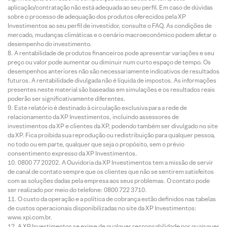
aplicação/contratação não está adequada ao seu perfil. Em caso de dúvidas
sobre o processo de adequação dos produtos oferecidos pela XP
Investimentos ao seu perfil de investidor, consulte o FAQ. As condições de
mercado, mudanças climáticas e o cenário macroeconômico podem afetar o
desempenho do investimento.
A rentabilidade de produtos financeiros pode apresentar variações e seu
preço ou valor pode aumentar ou diminuir num curto espaço de tempo. Os
desempenhos anteriores não são necessariamente indicativos de resultados
futuros. A rentabilidade divulgada não é líquida de impostos. As informações
presentes neste material são baseadas em simulações e os resultados reais
poderão ser significativamente diferentes.
Este relatório é destinado à circulação exclusiva para a rede de
relacionamento da XP Investimentos, incluindo assessores de
investimentos da XP e clientes da XP, podendo também ser divulgado no site
da XP. Fica proibida sua reprodução ou redistribuição para qualquer pessoa,
no todo ou em parte, qualquer que seja o propósito, sem o prévio
consentimento expresso da XP Investimentos.
0800 77 20202. A Ouvidoria da XP Investimentos tem a missão de servir
de canal de contato sempre que os clientes que não se sentirem satisfeitos
com as soluções dadas pela empresa aos seus problemas. O contato pode
ser realizado por meio do telefone: 0800 722 3710.
O custo da operação e a política de cobrança estão definidos nas tabelas
de custos operacionais disponibilizadas no site da XP Investimentos:
www.xpi.com.br.
A XP Investimentos se exime de qualquer responsabilidade por quaisquer