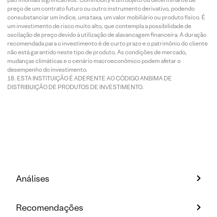
preço de um contrato futuro ou outro instrumento derivativo, podendo
consubstanciar um índice, uma taxa, um valor mobiliário ou produto físico. É
um investimento de risco muito alto, que contempla a possibilidade de
oscilação de preço devido à utilização de alavancagem financeira. A duração
recomendada para o investimento é de curto prazo e o patrimônio do cliente
não está garantido neste tipo de produto. As condições de mercado,
mudanças climáticas e o cenário macroeconômico podem afetar o
desempenho do investimento.
ESTA INSTITUIÇÃO É ADERENTE AO CÓDIGO ANBIMA DE
DISTRIBUIÇÃO DE PRODUTOS DE INVESTIMENTO.
Análises
Recomendações