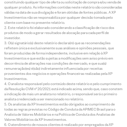
constituindo qualquer tipo de oferta ou solicitação de compra e/ou venda de
qualquer produto. As informações contidas neste relatório são consideradas
válidas na data de sua divulgação e foram obtidas de fontes públicas. A XP
Investimentos não se responsabiliza por qualquer decisão tomada pelo
cliente com base no presente relatório.
Este relatório foi elaborado considerando a classificação de risco dos
produtos de modo a gerar resultados de alocação para cada perfil de
investidor.
O(s) signatário(s) deste relatório declara(m) que as recomendações
refletem única e exclusivamente suas análises e opiniões pessoais, que
foram produzidas de forma independente, inclusive em relação à XP
Investimentos e que estão sujeitas a modificações sem aviso prévio em
decorrência de alterações nas condições de mercado, e que sua(s)
remuneração(es) é(são) indiretamente influenciada por receitas
provenientes dos negócios e operações financeiras realizadas pela XP
Investimentos.
O analista responsável pelo conteúdo deste relatório e pelo cumprimento
da Resolução CVM nº 20/2021 está indicado acima, sendo que, caso constem
a indicação de mais um analista no relatório, o responsável será o primeiro
analista credenciado a ser mencionado no relatório.
Os analistas da XP Investimentos estão obrigados ao cumprimento de
todas as regras previstas no Código de Conduta da APIMEC Brasil para o
Analista de Valores Mobiliários e na Política de Conduta dos Analistas de
Valores Mobiliários da XP Investimentos.
O atendimento de nossos clientes é realizado por empregados da XP