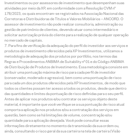
Investimentos ou por assessores de investimento que desempenham suas
atividades por meio da XP, em conformidade com a Resolução CVM nº
178/2023, os quais encontram-se registrados na Associação Nacional das
Corretoras e Distribuidoras de Títulos e Valores Mobiliários – ANCORD. O
assessor de investimento não pode realizar consultoria, administração ou
gestão de patrimônio de clientes, devendo atuar como intermediário e
solicitar autorização prévia do cliente para a realização de qualquer operação
no mercado de capitais.
Para fins de verificação da adequação do perfil do investidor aos serviços e
produtos de investimento oferecidos pela XP Investimentos, utilizamos a
metodologia de adequação dos produtos por portfólio, nos termos das
Regras e Procedimentos ANBIMA de Suitability nº 01 e do Código ANBIMA
de Distribuição de Produtos de Investimento. Essa metodologia consiste em
atribuir uma pontuação máxima de risco para cada perfil de investidor
(conservador, moderado e agressivo), bem como uma pontuação de risco
para cada um dos produtos oferecidos pela XP Investimentos, de modo que
todos os clientes possam ter acesso a todos os produtos, desde que dentro
das quantidades e limites da pontuação de risco definidas para o seu perfil.
Antes de aplicar nos produtos e/ou contratar os serviços objeto deste
material, é importante que você verifique se a sua pontuação de risco atual
comporta a aplicação nos produtos e/ou a contratação dos serviços em
questão, bem como se há limitações de volume, concentração e/ou
quantidade para a aplicação desejada. Você pode consultar essas
informações diretamente no momento da transmissão da sua ordem ou,
ainda, consultando o risco geral da sua carteira na tela de carteira (Visão