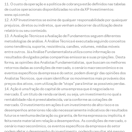
O custo da operação e a política de cobrança estão definidos nas tabelas
de custos operacionais disponibilizadas no site da XP Investimentos:
www.xpi.com.br.
A XP Investimentos se exime de qualquer responsabilidade por quaisquer
prejuízos, diretos ou indiretos, que venham a decorrer da utilização deste
relatório ou seu conteúdo.
A Avaliação Técnica e a Avaliação de Fundamentos seguem diferentes
metodologias de análise. A Análise Técnica é executada seguindo conceitos
como tendência, suporte, resistência, candles, volumes, médias móveis
entre outros. Já a Análise Fundamentalista utiliza como informação os
resultados divulgados pelas companhias emissoras e suas projeções. Desta
forma, as opiniões dos Analistas Fundamentalistas, que buscam os melhores
retornos dadas as condições de mercado, o cenário macroeconômico e os
eventos específicos da empresa e do setor, podem divergir das opiniões dos
Analistas Técnicos, que visam identificar os movimentos mais prováveis dos
preços dos ativos, com utilização de “stops” para limitar as possíveis perdas.
Ação é uma fração do capital de uma empresa que é negociada no
mercado. É um título de renda variável, ou seja, um investimento no qual a
rentabilidade não é preestabelecida, varia conforme as cotações de
mercado. O investimento em ações é um investimento de alto risco e os
desempenhos anteriores não são necessariamente indicativos de resultados
futuros e nenhuma declaração ou garantia, de forma expressa ou implícita, é
feita neste material em relação a desempenhos. As condições de mercado, o
cenário macroeconômico, os eventos específicos da empresa e do setor
podem afetar o desempenho do investimento, podendo resultar até mesmo