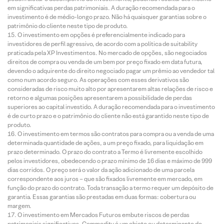
em significativas perdas patrimoniais. A duração recomendada para o
investimento é de médio-longo prazo. Não há quaisquer garantias sobre o
patrimônio do cliente neste tipo de produto.
O investimento em opções é preferencialmente indicado para
investidores de perfil agressivo, de acordo com a política de suitability
praticada pela XP Investimentos. No mercado de opções, são negociados
direitos de compra ou venda de um bem por preço fixado em data futura,
devendo o adquirente do direito negociado pagar um prêmio ao vendedor tal
como num acordo seguro. As operações com esses derivativos são
consideradas de risco muito alto por apresentarem altas relações de risco e
retorno e algumas posições apresentarem a possibilidade de perdas
superiores ao capital investido. A duração recomendada para o investimento
é de curto prazo e o patrimônio do cliente não está garantido neste tipo de
produto.
O investimento em termos são contratos para compra ou a venda de uma
determinada quantidade de ações, a um preço fixado, para liquidação em
prazo determinado. O prazo do contrato a Termo é livremente escolhido
pelos investidores, obedecendo o prazo mínimo de 16 dias e máximo de 999
dias corridos. O preço será o valor da ação adicionado de uma parcela
correspondente aos juros – que são fixados livremente em mercado, em
função do prazo do contrato. Toda transação a termo requer um depósito de
garantia. Essas garantias são prestadas em duas formas: cobertura ou
margem.
O investimento em Mercados Futuros embute riscos de perdas
patrimoniais significativos. Commodity é um objeto ou determinante de