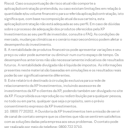
Risco). Caso a sua pontuação de risco atual não comporte a
aplicação/contratação pretendida, ou caso existam limitações em relação à
quantidade e/ou volume financeiro para a referida aplicação/contratação, isto
significa que, com base na composição atual da sua carteira, esta
aplicação/contratação não está adequada ao seu perfil. Em caso de dúvidas
sobre o processo de adequação dos produtos oferecidos pela XP
Investimentos ao seu perfil de investidor, consulte o FAQ. As condições de
mercado, mudanças climáticas e o cenário macroeconômico podem afetar o
desempenho do investimento.
A rentabilidade de produtos financeiros pode apresentar variações e seu
preço ou valor pode aumentar ou diminuir num curto espaço de tempo. Os
desempenhos anteriores não são necessariamente indicativos de resultados
futuros. A rentabilidade divulgada não é líquida de impostos. As informações
presentes neste material são baseadas em simulações e os resultados reais
poderão ser significativamente diferentes.
Este relatório é destinado à circulação exclusiva para a rede de
relacionamento da XP Investimentos, incluindo assessores de
investimentos da XP e clientes da XP, podendo também ser divulgado no site
da XP. Fica proibida sua reprodução ou redistribuição para qualquer pessoa,
no todo ou em parte, qualquer que seja o propósito, sem o prévio
consentimento expresso da XP Investimentos.
0800 77 20202. A Ouvidoria da XP Investimentos tem a missão de servir
de canal de contato sempre que os clientes que não se sentirem satisfeitos
com as soluções dadas pela empresa aos seus problemas. O contato pode
ser realizado por meio do telefone: 0800 722 3710.