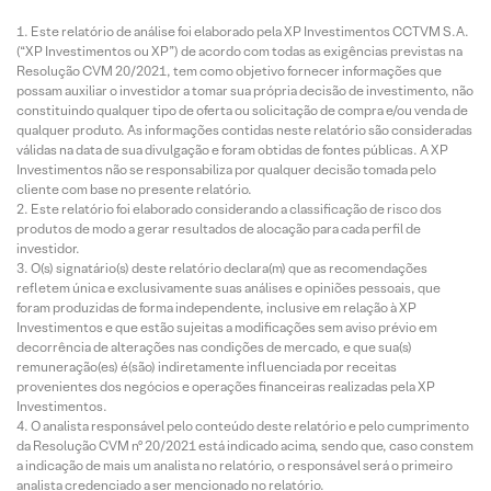
Este relatório de análise foi elaborado pela XP Investimentos CCTVM S.A.
(“XP Investimentos ou XP”) de acordo com todas as exigências previstas na
Resolução CVM 20/2021, tem como objetivo fornecer informações que
possam auxiliar o investidor a tomar sua própria decisão de investimento, não
constituindo qualquer tipo de oferta ou solicitação de compra e/ou venda de
qualquer produto. As informações contidas neste relatório são consideradas
válidas na data de sua divulgação e foram obtidas de fontes públicas. A XP
Investimentos não se responsabiliza por qualquer decisão tomada pelo
cliente com base no presente relatório.
Este relatório foi elaborado considerando a classificação de risco dos
produtos de modo a gerar resultados de alocação para cada perfil de
investidor.
O(s) signatário(s) deste relatório declara(m) que as recomendações
refletem única e exclusivamente suas análises e opiniões pessoais, que
foram produzidas de forma independente, inclusive em relação à XP
Investimentos e que estão sujeitas a modificações sem aviso prévio em
decorrência de alterações nas condições de mercado, e que sua(s)
remuneração(es) é(são) indiretamente influenciada por receitas
provenientes dos negócios e operações financeiras realizadas pela XP
Investimentos.
O analista responsável pelo conteúdo deste relatório e pelo cumprimento
da Resolução CVM nº 20/2021 está indicado acima, sendo que, caso constem
a indicação de mais um analista no relatório, o responsável será o primeiro
analista credenciado a ser mencionado no relatório.