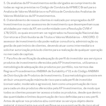
Os analistas da XP Investimentos estão obrigados ao cumprimento de
todas as regras previstas no Código de Conduta da APIMEC Brasil para o
Analista de Valores Mobiliários e na Política de Conduta dos Analistas de
Valores Mobiliários da XP Investimentos.
O atendimento de nossos clientes é realizado por empregados da XP
Investimentos ou por assessores de investimento que desempenham suas
atividades por meio da XP, em conformidade com a Resolução CVM nº
178/2023, os quais encontram-se registrados na Associação Nacional das
Corretoras e Distribuidoras de Títulos e Valores Mobiliários – ANCORD. O
assessor de investimento não pode realizar consultoria, administração ou
gestão de patrimônio de clientes, devendo atuar como intermediário e
solicitar autorização prévia do cliente para a realização de qualquer operação
no mercado de capitais.
Para fins de verificação da adequação do perfil do investidor aos serviços e
produtos de investimento oferecidos pela XP Investimentos, utilizamos a
metodologia de adequação dos produtos por portfólio, nos termos das
Regras e Procedimentos ANBIMA de Suitability nº 01 e do Código ANBIMA
de Distribuição de Produtos de Investimento. Essa metodologia consiste em
atribuir uma pontuação máxima de risco para cada perfil de investidor
(conservador, moderado e agressivo), bem como uma pontuação de risco
para cada um dos produtos oferecidos pela XP Investimentos, de modo que
todos os clientes possam ter acesso a todos os produtos, desde que dentro
das quantidades e limites da pontuação de risco definidas para o seu perfil.
Antes de aplicar nos produtos e/ou contratar os serviços objeto deste
material, é importante que você verifique se a sua pontuação de risco atual