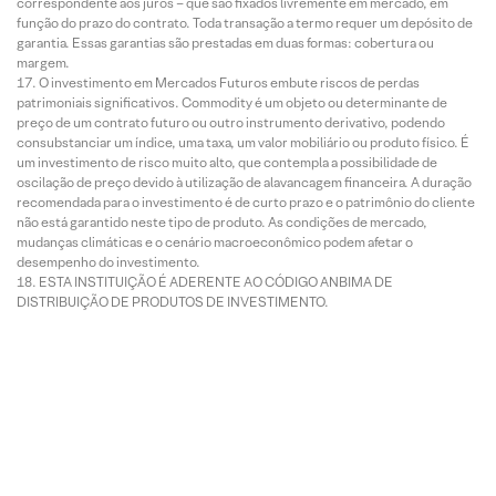
correspondente aos juros – que são fixados livremente em mercado, em
função do prazo do contrato. Toda transação a termo requer um depósito de
garantia. Essas garantias são prestadas em duas formas: cobertura ou
margem.
O investimento em Mercados Futuros embute riscos de perdas
patrimoniais significativos. Commodity é um objeto ou determinante de
preço de um contrato futuro ou outro instrumento derivativo, podendo
consubstanciar um índice, uma taxa, um valor mobiliário ou produto físico. É
um investimento de risco muito alto, que contempla a possibilidade de
oscilação de preço devido à utilização de alavancagem financeira. A duração
recomendada para o investimento é de curto prazo e o patrimônio do cliente
não está garantido neste tipo de produto. As condições de mercado,
mudanças climáticas e o cenário macroeconômico podem afetar o
desempenho do investimento.
ESTA INSTITUIÇÃO É ADERENTE AO CÓDIGO ANBIMA DE
DISTRIBUIÇÃO DE PRODUTOS DE INVESTIMENTO.