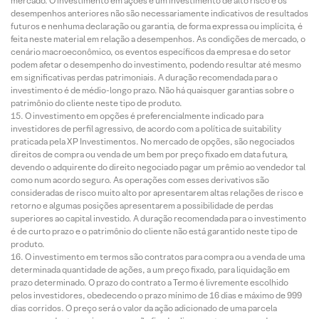
mercado. O investimento em ações é um investimento de alto risco e os
desempenhos anteriores não são necessariamente indicativos de resultados
futuros e nenhuma declaração ou garantia, de forma expressa ou implícita, é
feita neste material em relação a desempenhos. As condições de mercado, o
cenário macroeconômico, os eventos específicos da empresa e do setor
podem afetar o desempenho do investimento, podendo resultar até mesmo
em significativas perdas patrimoniais. A duração recomendada para o
investimento é de médio-longo prazo. Não há quaisquer garantias sobre o
patrimônio do cliente neste tipo de produto.
O investimento em opções é preferencialmente indicado para
investidores de perfil agressivo, de acordo com a política de suitability
praticada pela XP Investimentos. No mercado de opções, são negociados
direitos de compra ou venda de um bem por preço fixado em data futura,
devendo o adquirente do direito negociado pagar um prêmio ao vendedor tal
como num acordo seguro. As operações com esses derivativos são
consideradas de risco muito alto por apresentarem altas relações de risco e
retorno e algumas posições apresentarem a possibilidade de perdas
superiores ao capital investido. A duração recomendada para o investimento
é de curto prazo e o patrimônio do cliente não está garantido neste tipo de
produto.
O investimento em termos são contratos para compra ou a venda de uma
determinada quantidade de ações, a um preço fixado, para liquidação em
prazo determinado. O prazo do contrato a Termo é livremente escolhido
pelos investidores, obedecendo o prazo mínimo de 16 dias e máximo de 999
dias corridos. O preço será o valor da ação adicionado de uma parcela