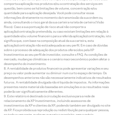
comporta a aplicação nos produtos e/ou a contratação dos serviços em
questão, bem como se há limitações de volume, concentração e/ou
quantidade para a aplicação desejada. Você pode consultar essas
informações diretamente no momento da transmissão da sua ordem ou,
ainda, consultando o risco geral da sua carteira na tela de carteira (Visão
Risco). Caso a sua pontuação de risco atual não comporte a
aplicação/contratação pretendida, ou caso existam limitações em relação à
quantidade e/ou volume financeiro para a referida aplicação/contratação, isto
significa que, com base na composição atual da sua carteira, esta
aplicação/contratação não está adequada ao seu perfil. Em caso de dúvidas
sobre o processo de adequação dos produtos oferecidos pela XP
Investimentos ao seu perfil de investidor, consulte o FAQ. As condições de
mercado, mudanças climáticas e o cenário macroeconômico podem afetar o
desempenho do investimento.
A rentabilidade de produtos financeiros pode apresentar variações e seu
preço ou valor pode aumentar ou diminuir num curto espaço de tempo. Os
desempenhos anteriores não são necessariamente indicativos de resultados
futuros. A rentabilidade divulgada não é líquida de impostos. As informações
presentes neste material são baseadas em simulações e os resultados reais
poderão ser significativamente diferentes.
Este relatório é destinado à circulação exclusiva para a rede de
relacionamento da XP Investimentos, incluindo assessores de
investimentos da XP e clientes da XP, podendo também ser divulgado no site
da XP. Fica proibida sua reprodução ou redistribuição para qualquer pessoa,
no todo ou em parte, qualquer que seja o propósito, sem o prévio