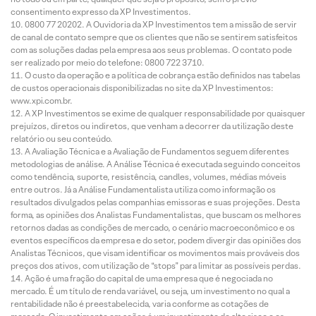
consentimento expresso da XP Investimentos.
0800 77 20202. A Ouvidoria da XP Investimentos tem a missão de servir
de canal de contato sempre que os clientes que não se sentirem satisfeitos
com as soluções dadas pela empresa aos seus problemas. O contato pode
ser realizado por meio do telefone: 0800 722 3710.
O custo da operação e a política de cobrança estão definidos nas tabelas
de custos operacionais disponibilizadas no site da XP Investimentos:
www.xpi.com.br.
A XP Investimentos se exime de qualquer responsabilidade por quaisquer
prejuízos, diretos ou indiretos, que venham a decorrer da utilização deste
relatório ou seu conteúdo.
A Avaliação Técnica e a Avaliação de Fundamentos seguem diferentes
metodologias de análise. A Análise Técnica é executada seguindo conceitos
como tendência, suporte, resistência, candles, volumes, médias móveis
entre outros. Já a Análise Fundamentalista utiliza como informação os
resultados divulgados pelas companhias emissoras e suas projeções. Desta
forma, as opiniões dos Analistas Fundamentalistas, que buscam os melhores
retornos dadas as condições de mercado, o cenário macroeconômico e os
eventos específicos da empresa e do setor, podem divergir das opiniões dos
Analistas Técnicos, que visam identificar os movimentos mais prováveis dos
preços dos ativos, com utilização de “stops” para limitar as possíveis perdas.
Ação é uma fração do capital de uma empresa que é negociada no
mercado. É um título de renda variável, ou seja, um investimento no qual a
rentabilidade não é preestabelecida, varia conforme as cotações de