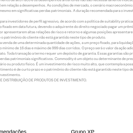
terial em relação a desempenhos. As condições de mercado, o cenário macroeconômi
mesmo em significativas perdas patrimoniais. A duração recomendada para o inves
ra investidores de perfil agressivo, de acordo com a política de suitability prat
 fixado em data futura, devendo o adquirente do direito negociado pagar um prê
or apresentarem altas relações de risco e retorno e algumas posições apresentarem 
o patrimônio do cliente não está garantido neste tipo de produto.
 venda de uma determinada quantidade de ações, a um preço fixado, para liquidaç
 mínimo de 16 dias e máximo de 999 dias corridos. O preço será o valor da ação ad
ato. Toda transação a termo requer um depósito de garantia. Essas garantias são 
rdas patrimoniais significativos. Commodity é um objeto ou determinante de preç
rio ou produto físico. É um investimento de risco muito alto, que contempla a possi
imento é de curto prazo e o patrimônio do cliente não está garantido neste tipo 
nvestimento.
DE DISTRIBUIÇÃO DE PRODUTOS DE INVESTIMENTO.
mendações
Grupo XP