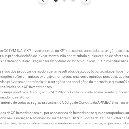
entos CCTVM S.A. (“XP Investimentos ou XP”) de acordo com todas as exigências p
r sua própria decisão de investimento, não constituindo qualquer tipo de oferta ou
s na data de sua divulgação e foram obtidas de fontes públicas. A XP Investimentos
e risco dos produtos de modo a gerar resultados de alocação para cada perfil de inv
mendações refletem única e exclusivamente suas análises e opiniões pessoais, que 
aviso prévio em decorrência de alterações nas condições de mercado, e que sua(s)
realizadas pela XP Investimentos.
lo cumprimento da Resolução CVM nº 20/2021 está indicado acima, sendo que, caso 
onado no relatório.
imento de todas as regras previstas no Código de Conduta da APIMEC Brasil para o 
ados da XP Investimentos ou por assessores de investimento que desempenham sua
os na Associação Nacional das Corretoras e Distribuidoras de Títulos e Valores 
de clientes, devendo atuar como intermediário e solicitar autorização prévia do cl