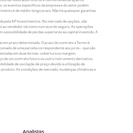
co, os eventos específicos da empresa e do setor podem
timento é de médio-longo prazo. Não há quaisquer garantias
icada pela XP Investimentos. No mercado de opções, são
mio ao vendedor tal como num acordo seguro. As operações
a possibilidade de perdas superiores ao capital investido. A
ão em prazo determinado. O prazo do contrato a Termo é
icionado de uma parcela correspondente aos juros – que são
prestadas em duas formas: cobertura ou margem.
o de um contrato futuro ou outro instrumento derivativo,
bilidade de oscilação de preço devido à utilização de
de produto. As condições de mercado, mudanças climáticas e
Analistas