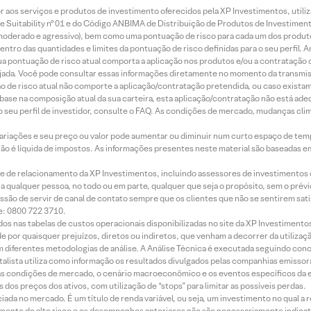
idor aos serviços e produtos de investimento oferecidos pela XP Investimentos, uti
 Suitability nº 01 e do Código ANBIMA de Distribuição de Produtos de Investimen
r, moderado e agressivo), bem como uma pontuação de risco para cada um dos produ
ntro das quantidades e limites da pontuação de risco definidas para o seu perfil. A
 sua pontuação de risco atual comporta a aplicação nos produtos e/ou a contratação
jada. Você pode consultar essas informações diretamente no momento da transmissã
ação de risco atual não comporte a aplicação/contratação pretendida, ou caso exista
m base na composição atual da sua carteira, esta aplicação/contratação não está ad
 seu perfil de investidor, consulte o FAQ. As condições de mercado, mudanças cl
 variações e seu preço ou valor pode aumentar ou diminuir num curto espaço de t
 não é líquida de impostos. As informações presentes neste material são baseadas e
rede de relacionamento da XP Investimentos, incluindo assessores de investimentos
ara qualquer pessoa, no todo ou em parte, qualquer que seja o propósito, sem o pr
ssão de servir de canal de contato sempre que os clientes que não se sentirem sat
e: 0800 722 3710.
dos nas tabelas de custos operacionais disponibilizadas no site da XP Investimento
 por quaisquer prejuízos, diretos ou indiretos, que venham a decorrer da utilizaç
 diferentes metodologias de análise. A Análise Técnica é executada seguindo conc
alista utiliza como informação os resultados divulgados pelas companhias emissora
 condições de mercado, o cenário macroeconômico e os eventos específicos da em
dos preços dos ativos, com utilização de “stops” para limitar as possíveis perdas.
ada no mercado. É um título de renda variável, ou seja, um investimento no qual a r
mento de alto risco e os desempenhos anteriores não são necessariamente indicat