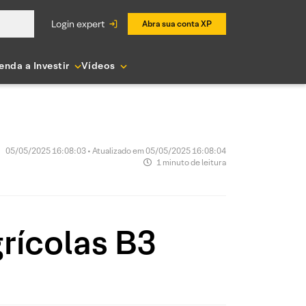
login expert
Abra sua conta XP
enda a Investir
Vídeos
05/05/2025 16:08:03 • Atualizado em 05/05/2025 16:08:04
1 minuto de leitura
rícolas B3