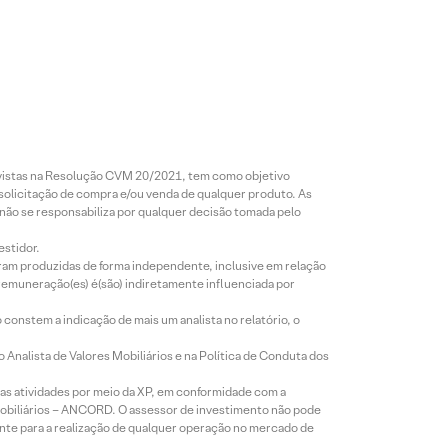
revistas na Resolução CVM 20/2021, tem como objetivo
 solicitação de compra e/ou venda de qualquer produto. As
 não se responsabiliza por qualquer decisão tomada pelo
estidor.
foram produzidas de forma independente, inclusive em relação
 remuneração(es) é(são) indiretamente influenciada por
constem a indicação de mais um analista no relatório, o
Analista de Valores Mobiliários e na Política de Conduta dos
s atividades por meio da XP, em conformidade com a
Mobiliários – ANCORD. O assessor de investimento não pode
iente para a realização de qualquer operação no mercado de