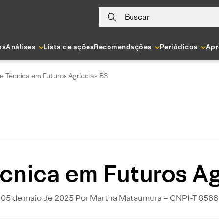
Buscar
os
Análises
Lista de ações
Recomendações
Periódicos
Apr
se Técnica em Futuros Agrícolas B3
écnica em Futuros Ag
05 de maio de 2025 Por Martha Matsumura – CNPI-T 6588