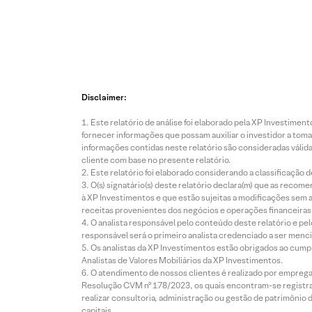
Disclaimer:
Este relatório de análise foi elaborado pela XP Investim
fornecer informações que possam auxiliar o investidor a toma
informações contidas neste relatório são consideradas válida
cliente com base no presente relatório.
Este relatório foi elaborado considerando a classificação d
O(s) signatário(s) deste relatório declara(m) que as reco
à XP Investimentos e que estão sujeitas a modificações sem 
receitas provenientes dos negócios e operações financeiras 
O analista responsável pelo conteúdo deste relatório e pe
responsável será o primeiro analista credenciado a ser menci
Os analistas da XP Investimentos estão obrigados ao cumpr
Analistas de Valores Mobiliários da XP Investimentos.
O atendimento de nossos clientes é realizado por empreg
Resolução CVM nº 178/2023, os quais encontram-se registrad
realizar consultoria, administração ou gestão de patrimônio 
capitais.