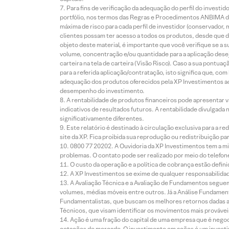
Para fins de verificação da adequação do perfil do invest
portfólio, nos termos das Regras e Procedimentos ANBIMA de
máxima de risco para cada perfil de investidor (conservado
clientes possam ter acesso a todos os produtos, desde que de
objeto deste material, é importante que você verifique se a
volume, concentração e/ou quantidade para a aplicação dese
carteira na tela de carteira (Visão Risco). Caso a sua pontu
para a referida aplicação/contratação, isto significa que, co
adequação dos produtos oferecidos pela XP Investimentos ao
desempenho do investimento.
A rentabilidade de produtos financeiros pode apresentar
indicativos de resultados futuros. A rentabilidade divulgada
significativamente diferentes.
Este relatório é destinado à circulação exclusiva para a 
site da XP. Fica proibida sua reprodução ou redistribuição p
0800 77 20202. A Ouvidoria da XP Investimentos tem a mi
problemas. O contato pode ser realizado por meio do telefon
O custo da operação e a política de cobrança estão defini
A XP Investimentos se exime de qualquer responsabilidade
A Avaliação Técnica e a Avaliação de Fundamentos seguem
volumes, médias móveis entre outros. Já a Análise Fundament
Fundamentalistas, que buscam os melhores retornos dadas as
Técnicos, que visam identificar os movimentos mais prováveis 
Ação é uma fração do capital de uma empresa que é negoci
cotações de mercado. O investimento em ações é um investi