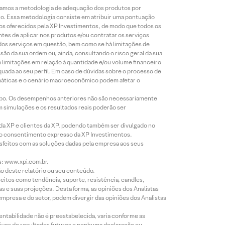
lizamos a metodologia de adequação dos produtos por
to. Essa metodologia consiste em atribuir uma pontuação
tos oferecidos pela XP Investimentos, de modo que todos os
ntes de aplicar nos produtos e/ou contratar os serviços
 dos serviços em questão, bem como se há limitações de
o da sua ordem ou, ainda, consultando o risco geral da sua
m limitações em relação à quantidade e/ou volume financeiro
equada ao seu perfil. Em caso de dúvidas sobre o processo de
imáticas e o cenário macroeconômico podem afetar o
empo. Os desempenhos anteriores não são necessariamente
m simulações e os resultados reais poderão ser
 da XP e clientes da XP, podendo também ser divulgado no
évio consentimento expresso da XP Investimentos.
isfeitos com as soluções dadas pela empresa aos seus
s: www.xpi.com.br.
ão deste relatório ou seu conteúdo.
eitos como tendência, suporte, resistência, candles,
s e suas projeções. Desta forma, as opiniões dos Analistas
presa e do setor, podem divergir das opiniões dos Analistas
entabilidade não é preestabelecida, varia conforme as
ivos de resultados futuros e nenhuma declaração ou