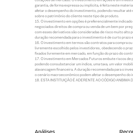
garantia, de forma expressa ou implícita, é feita neste ma
afetar o desempenho do investimento, podendo resultar até 
sobre o patrimônio do cliente neste tipo de produto.
O investimento em opções é preferencialmente indicado pa
negociados direitos de compra ou venda de um bem por preço
com esses derivativos são consideradas de risco muito alto p
duração recomendada para o investimento é de curto prazo e 
O investimento em termos são contratos para compra ou a
livremente escolhido pelos investidores, obedecendo o prazo
fixados livremente em mercado, em função do prazo do contr
O investimento em Mercados Futuros embute riscos de pe
podendo consubstanciar um índice, uma taxa, um valor mobiliá
alavancagem financeira. A duração recomendada para o invest
o cenário macroeconômico podem afetar o desempenho do i
ESTA INSTITUIÇÃO É ADERENTE AO CÓDIGO ANBIMA 
Análises
Reco