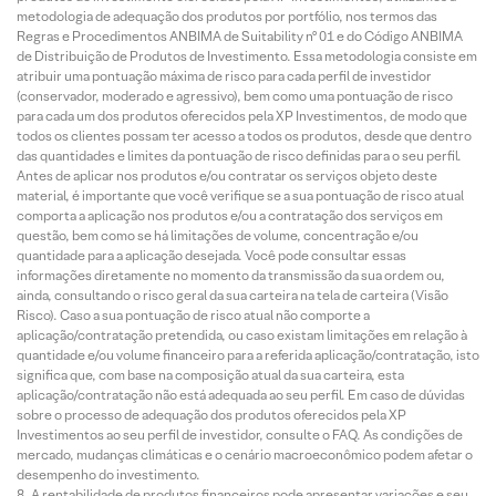
metodologia de adequação dos produtos por portfólio, nos termos das
Regras e Procedimentos ANBIMA de Suitability nº 01 e do Código ANBIMA
de Distribuição de Produtos de Investimento. Essa metodologia consiste em
atribuir uma pontuação máxima de risco para cada perfil de investidor
(conservador, moderado e agressivo), bem como uma pontuação de risco
para cada um dos produtos oferecidos pela XP Investimentos, de modo que
todos os clientes possam ter acesso a todos os produtos, desde que dentro
das quantidades e limites da pontuação de risco definidas para o seu perfil.
Antes de aplicar nos produtos e/ou contratar os serviços objeto deste
material, é importante que você verifique se a sua pontuação de risco atual
comporta a aplicação nos produtos e/ou a contratação dos serviços em
questão, bem como se há limitações de volume, concentração e/ou
quantidade para a aplicação desejada. Você pode consultar essas
informações diretamente no momento da transmissão da sua ordem ou,
ainda, consultando o risco geral da sua carteira na tela de carteira (Visão
Risco). Caso a sua pontuação de risco atual não comporte a
aplicação/contratação pretendida, ou caso existam limitações em relação à
quantidade e/ou volume financeiro para a referida aplicação/contratação, isto
significa que, com base na composição atual da sua carteira, esta
aplicação/contratação não está adequada ao seu perfil. Em caso de dúvidas
sobre o processo de adequação dos produtos oferecidos pela XP
Investimentos ao seu perfil de investidor, consulte o FAQ. As condições de
mercado, mudanças climáticas e o cenário macroeconômico podem afetar o
desempenho do investimento.
A rentabilidade de produtos financeiros pode apresentar variações e seu