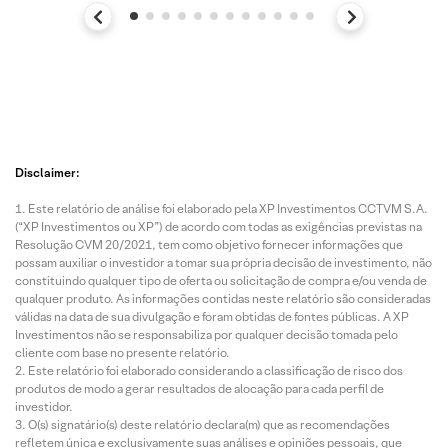
Disclaimer:
Este relatório de análise foi elaborado pela XP Investimentos CCTVM S.A.
(“XP Investimentos ou XP”) de acordo com todas as exigências previstas na
Resolução CVM 20/2021, tem como objetivo fornecer informações que
possam auxiliar o investidor a tomar sua própria decisão de investimento, não
constituindo qualquer tipo de oferta ou solicitação de compra e/ou venda de
qualquer produto. As informações contidas neste relatório são consideradas
válidas na data de sua divulgação e foram obtidas de fontes públicas. A XP
Investimentos não se responsabiliza por qualquer decisão tomada pelo
cliente com base no presente relatório.
Este relatório foi elaborado considerando a classificação de risco dos
produtos de modo a gerar resultados de alocação para cada perfil de
investidor.
O(s) signatário(s) deste relatório declara(m) que as recomendações
refletem única e exclusivamente suas análises e opiniões pessoais, que