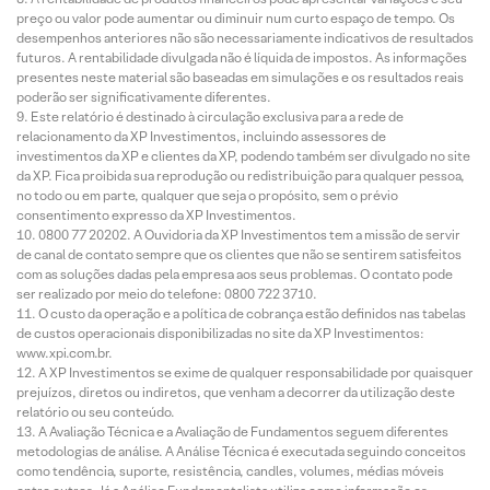
preço ou valor pode aumentar ou diminuir num curto espaço de tempo. Os
desempenhos anteriores não são necessariamente indicativos de resultados
futuros. A rentabilidade divulgada não é líquida de impostos. As informações
presentes neste material são baseadas em simulações e os resultados reais
poderão ser significativamente diferentes.
Este relatório é destinado à circulação exclusiva para a rede de
relacionamento da XP Investimentos, incluindo assessores de
investimentos da XP e clientes da XP, podendo também ser divulgado no site
da XP. Fica proibida sua reprodução ou redistribuição para qualquer pessoa,
no todo ou em parte, qualquer que seja o propósito, sem o prévio
consentimento expresso da XP Investimentos.
0800 77 20202. A Ouvidoria da XP Investimentos tem a missão de servir
de canal de contato sempre que os clientes que não se sentirem satisfeitos
com as soluções dadas pela empresa aos seus problemas. O contato pode
ser realizado por meio do telefone: 0800 722 3710.
O custo da operação e a política de cobrança estão definidos nas tabelas
de custos operacionais disponibilizadas no site da XP Investimentos:
www.xpi.com.br.
A XP Investimentos se exime de qualquer responsabilidade por quaisquer
prejuízos, diretos ou indiretos, que venham a decorrer da utilização deste
relatório ou seu conteúdo.
A Avaliação Técnica e a Avaliação de Fundamentos seguem diferentes
metodologias de análise. A Análise Técnica é executada seguindo conceitos
como tendência, suporte, resistência, candles, volumes, médias móveis