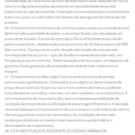
consideradas de risco muito alto por apresentarem altas relações de risco e
retorno e algumas posições apresentarem a possibilidade de perdas
superiores ao capital investido. A duração recomendada para o investimento
é de curto prazo e o patrimônio do cliente não está garantido neste tipo de
produto.
O investimento em termos são contratos para compra ou a venda de uma
determinada quantidade de ações, a um preço fixado, para liquidação em
prazo determinado. O prazo do contrato a Termo é livremente escolhido
pelos investidores, obedecendo o prazo mínimo de 16 dias e máximo de 999
dias corridos. O preço será o valor da ação adicionado de uma parcela
correspondente aos juros – que são fixados livremente em mercado, em
função do prazo do contrato. Toda transação a termo requer um depósito de
garantia. Essas garantias são prestadas em duas formas: cobertura ou
margem.
O investimento em Mercados Futuros embute riscos de perdas
patrimoniais significativos. Commodity é um objeto ou determinante de
preço de um contrato futuro ou outro instrumento derivativo, podendo
consubstanciar um índice, uma taxa, um valor mobiliário ou produto físico. É
um investimento de risco muito alto, que contempla a possibilidade de
oscilação de preço devido à utilização de alavancagem financeira. A duração
recomendada para o investimento é de curto prazo e o patrimônio do cliente
não está garantido neste tipo de produto. As condições de mercado,
mudanças climáticas e o cenário macroeconômico podem afetar o
desempenho do investimento.
ESTA INSTITUIÇÃO É ADERENTE AO CÓDIGO ANBIMA DE