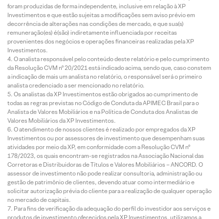
foram produzidas de forma independente, inclusive em relação à XP
Investimentos e que estão sujeitas a modificações sem aviso prévio em
decorrência de alterações nas condições de mercado, e que sua(s)
remuneração(es) é(são) indiretamente influenciada por receitas
provenientes dos negócios e operações financeiras realizadas pela XP
Investimentos.
O analista responsável pelo conteúdo deste relatório e pelo cumprimento
da Resolução CVM nº 20/2021 está indicado acima, sendo que, caso constem
a indicação de mais um analista no relatório, o responsável será o primeiro
analista credenciado a ser mencionado no relatório.
Os analistas da XP Investimentos estão obrigados ao cumprimento de
todas as regras previstas no Código de Conduta da APIMEC Brasil para o
Analista de Valores Mobiliários e na Política de Conduta dos Analistas de
Valores Mobiliários da XP Investimentos.
O atendimento de nossos clientes é realizado por empregados da XP
Investimentos ou por assessores de investimento que desempenham suas
atividades por meio da XP, em conformidade com a Resolução CVM nº
178/2023, os quais encontram-se registrados na Associação Nacional das
Corretoras e Distribuidoras de Títulos e Valores Mobiliários – ANCORD. O
assessor de investimento não pode realizar consultoria, administração ou
gestão de patrimônio de clientes, devendo atuar como intermediário e
solicitar autorização prévia do cliente para a realização de qualquer operação
no mercado de capitais.
Para fins de verificação da adequação do perfil do investidor aos serviços e
produtos de investimento oferecidos pela XP Investimentos, utilizamos a