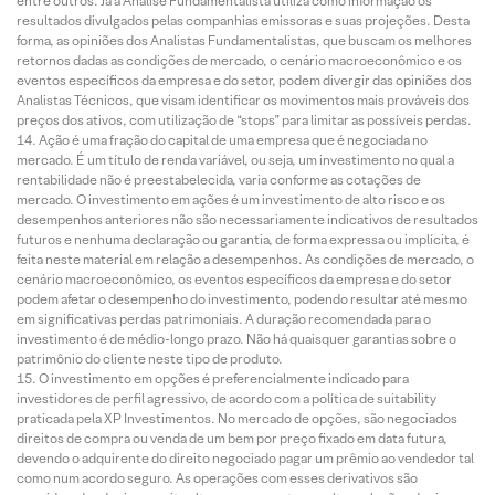
entre outros. Já a Análise Fundamentalista utiliza como informação os
resultados divulgados pelas companhias emissoras e suas projeções. Desta
forma, as opiniões dos Analistas Fundamentalistas, que buscam os melhores
retornos dadas as condições de mercado, o cenário macroeconômico e os
eventos específicos da empresa e do setor, podem divergir das opiniões dos
Analistas Técnicos, que visam identificar os movimentos mais prováveis dos
preços dos ativos, com utilização de “stops” para limitar as possíveis perdas.
Ação é uma fração do capital de uma empresa que é negociada no
mercado. É um título de renda variável, ou seja, um investimento no qual a
rentabilidade não é preestabelecida, varia conforme as cotações de
mercado. O investimento em ações é um investimento de alto risco e os
desempenhos anteriores não são necessariamente indicativos de resultados
futuros e nenhuma declaração ou garantia, de forma expressa ou implícita, é
feita neste material em relação a desempenhos. As condições de mercado, o
cenário macroeconômico, os eventos específicos da empresa e do setor
podem afetar o desempenho do investimento, podendo resultar até mesmo
em significativas perdas patrimoniais. A duração recomendada para o
investimento é de médio-longo prazo. Não há quaisquer garantias sobre o
patrimônio do cliente neste tipo de produto.
O investimento em opções é preferencialmente indicado para
investidores de perfil agressivo, de acordo com a política de suitability
praticada pela XP Investimentos. No mercado de opções, são negociados
direitos de compra ou venda de um bem por preço fixado em data futura,
devendo o adquirente do direito negociado pagar um prêmio ao vendedor tal
como num acordo seguro. As operações com esses derivativos são