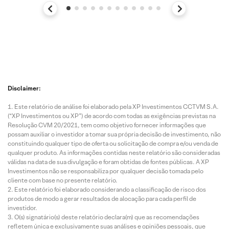
Disclaimer:
Este relatório de análise foi elaborado pela XP Investimentos CCTVM S.A.
(“XP Investimentos ou XP”) de acordo com todas as exigências previstas na
Resolução CVM 20/2021, tem como objetivo fornecer informações que
possam auxiliar o investidor a tomar sua própria decisão de investimento, não
constituindo qualquer tipo de oferta ou solicitação de compra e/ou venda de
qualquer produto. As informações contidas neste relatório são consideradas
válidas na data de sua divulgação e foram obtidas de fontes públicas. A XP
Investimentos não se responsabiliza por qualquer decisão tomada pelo
cliente com base no presente relatório.
Este relatório foi elaborado considerando a classificação de risco dos
produtos de modo a gerar resultados de alocação para cada perfil de
investidor.
O(s) signatário(s) deste relatório declara(m) que as recomendações
refletem única e exclusivamente suas análises e opiniões pessoais, que