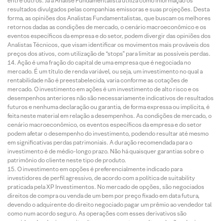
entre outros. Já a Análise Fundamentalista utiliza como informação os
resultados divulgados pelas companhias emissoras e suas projeções. Desta
forma, as opiniões dos Analistas Fundamentalistas, que buscam os melhores
retornos dadas as condições de mercado, o cenário macroeconômico e os
eventos específicos da empresa e do setor, podem divergir das opiniões dos
Analistas Técnicos, que visam identificar os movimentos mais prováveis dos
preços dos ativos, com utilização de “stops” para limitar as possíveis perdas.
Ação é uma fração do capital de uma empresa que é negociada no
mercado. É um título de renda variável, ou seja, um investimento no qual a
rentabilidade não é preestabelecida, varia conforme as cotações de
mercado. O investimento em ações é um investimento de alto risco e os
desempenhos anteriores não são necessariamente indicativos de resultados
futuros e nenhuma declaração ou garantia, de forma expressa ou implícita, é
feita neste material em relação a desempenhos. As condições de mercado, o
cenário macroeconômico, os eventos específicos da empresa e do setor
podem afetar o desempenho do investimento, podendo resultar até mesmo
em significativas perdas patrimoniais. A duração recomendada para o
investimento é de médio-longo prazo. Não há quaisquer garantias sobre o
patrimônio do cliente neste tipo de produto.
O investimento em opções é preferencialmente indicado para
investidores de perfil agressivo, de acordo com a política de suitability
praticada pela XP Investimentos. No mercado de opções, são negociados
direitos de compra ou venda de um bem por preço fixado em data futura,
devendo o adquirente do direito negociado pagar um prêmio ao vendedor tal
como num acordo seguro. As operações com esses derivativos são