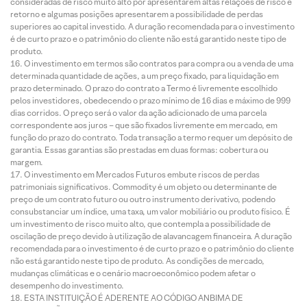
consideradas de risco muito alto por apresentarem altas relações de risco e
retorno e algumas posições apresentarem a possibilidade de perdas
superiores ao capital investido. A duração recomendada para o investimento
é de curto prazo e o patrimônio do cliente não está garantido neste tipo de
produto.
O investimento em termos são contratos para compra ou a venda de uma
determinada quantidade de ações, a um preço fixado, para liquidação em
prazo determinado. O prazo do contrato a Termo é livremente escolhido
pelos investidores, obedecendo o prazo mínimo de 16 dias e máximo de 999
dias corridos. O preço será o valor da ação adicionado de uma parcela
correspondente aos juros – que são fixados livremente em mercado, em
função do prazo do contrato. Toda transação a termo requer um depósito de
garantia. Essas garantias são prestadas em duas formas: cobertura ou
margem.
O investimento em Mercados Futuros embute riscos de perdas
patrimoniais significativos. Commodity é um objeto ou determinante de
preço de um contrato futuro ou outro instrumento derivativo, podendo
consubstanciar um índice, uma taxa, um valor mobiliário ou produto físico. É
um investimento de risco muito alto, que contempla a possibilidade de
oscilação de preço devido à utilização de alavancagem financeira. A duração
recomendada para o investimento é de curto prazo e o patrimônio do cliente
não está garantido neste tipo de produto. As condições de mercado,
mudanças climáticas e o cenário macroeconômico podem afetar o
desempenho do investimento.
ESTA INSTITUIÇÃO É ADERENTE AO CÓDIGO ANBIMA DE