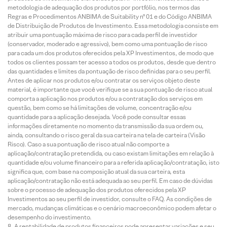
metodologia de adequação dos produtos por portfólio, nos termos das
Regras e Procedimentos ANBIMA de Suitability nº 01 e do Código ANBIMA
de Distribuição de Produtos de Investimento. Essa metodologia consiste em
atribuir uma pontuação máxima de risco para cada perfil de investidor
(conservador, moderado e agressivo), bem como uma pontuação de risco
para cada um dos produtos oferecidos pela XP Investimentos, de modo que
todos os clientes possam ter acesso a todos os produtos, desde que dentro
das quantidades e limites da pontuação de risco definidas para o seu perfil.
Antes de aplicar nos produtos e/ou contratar os serviços objeto deste
material, é importante que você verifique se a sua pontuação de risco atual
comporta a aplicação nos produtos e/ou a contratação dos serviços em
questão, bem como se há limitações de volume, concentração e/ou
quantidade para a aplicação desejada. Você pode consultar essas
informações diretamente no momento da transmissão da sua ordem ou,
ainda, consultando o risco geral da sua carteira na tela de carteira (Visão
Risco). Caso a sua pontuação de risco atual não comporte a
aplicação/contratação pretendida, ou caso existam limitações em relação à
quantidade e/ou volume financeiro para a referida aplicação/contratação, isto
significa que, com base na composição atual da sua carteira, esta
aplicação/contratação não está adequada ao seu perfil. Em caso de dúvidas
sobre o processo de adequação dos produtos oferecidos pela XP
Investimentos ao seu perfil de investidor, consulte o FAQ. As condições de
mercado, mudanças climáticas e o cenário macroeconômico podem afetar o
desempenho do investimento.
A rentabilidade de produtos financeiros pode apresentar variações e seu