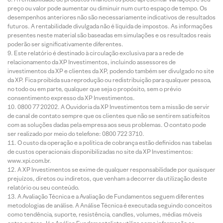
preço ou valor pode aumentar ou diminuir num curto espaço de tempo. Os
desempenhos anteriores não são necessariamente indicativos de resultados
futuros. A rentabilidade divulgada não é líquida de impostos. As informações
presentes neste material são baseadas em simulações e os resultados reais
poderão ser significativamente diferentes.
Este relatório é destinado à circulação exclusiva para a rede de
relacionamento da XP Investimentos, incluindo assessores de
investimentos da XP e clientes da XP, podendo também ser divulgado no site
da XP. Fica proibida sua reprodução ou redistribuição para qualquer pessoa,
no todo ou em parte, qualquer que seja o propósito, sem o prévio
consentimento expresso da XP Investimentos.
0800 77 20202. A Ouvidoria da XP Investimentos tem a missão de servir
de canal de contato sempre que os clientes que não se sentirem satisfeitos
com as soluções dadas pela empresa aos seus problemas. O contato pode
ser realizado por meio do telefone: 0800 722 3710.
O custo da operação e a política de cobrança estão definidos nas tabelas
de custos operacionais disponibilizadas no site da XP Investimentos:
www.xpi.com.br.
A XP Investimentos se exime de qualquer responsabilidade por quaisquer
prejuízos, diretos ou indiretos, que venham a decorrer da utilização deste
relatório ou seu conteúdo.
A Avaliação Técnica e a Avaliação de Fundamentos seguem diferentes
metodologias de análise. A Análise Técnica é executada seguindo conceitos
como tendência, suporte, resistência, candles, volumes, médias móveis