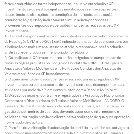
foram produzidas de forma independente, inclusive em relação à XP
Investimentos e que estão sujeitas a modificações sem aviso prévio em
decorrência de alterações nas condições de mercado, e que sua(s)
remuneração(es) é(são) indiretamente influenciada por receitas
provenientes dos negócios e operações financeiras realizadas pela XP
Investimentos.
O analista responsável pelo conteúdo deste relatório e pelo cumprimento
da Resolução CVM nº 20/2021 está indicado acima, sendo que, caso constem
a indicação de mais um analista no relatório, o responsável será o primeiro
analista credenciado a ser mencionado no relatório.
Os analistas da XP Investimentos estão obrigados ao cumprimento de
todas as regras previstas no Código de Conduta da APIMEC Brasil para o
Analista de Valores Mobiliários e na Política de Conduta dos Analistas de
Valores Mobiliários da XP Investimentos.
O atendimento de nossos clientes é realizado por empregados da XP
Investimentos ou por assessores de investimento que desempenham suas
atividades por meio da XP, em conformidade com a Resolução CVM nº
178/2023, os quais encontram-se registrados na Associação Nacional das
Corretoras e Distribuidoras de Títulos e Valores Mobiliários – ANCORD. O
assessor de investimento não pode realizar consultoria, administração ou
gestão de patrimônio de clientes, devendo atuar como intermediário e
solicitar autorização prévia do cliente para a realização de qualquer operação
no mercado de capitais.
Para fins de verificação da adequação do perfil do investidor aos serviços e
produtos de investimento oferecidos pela XP Investimentos, utilizamos a