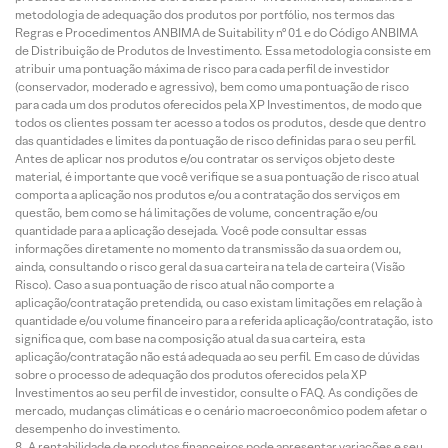
metodologia de adequação dos produtos por portfólio, nos termos das
Regras e Procedimentos ANBIMA de Suitability nº 01 e do Código ANBIMA
de Distribuição de Produtos de Investimento. Essa metodologia consiste em
atribuir uma pontuação máxima de risco para cada perfil de investidor
(conservador, moderado e agressivo), bem como uma pontuação de risco
para cada um dos produtos oferecidos pela XP Investimentos, de modo que
todos os clientes possam ter acesso a todos os produtos, desde que dentro
das quantidades e limites da pontuação de risco definidas para o seu perfil.
Antes de aplicar nos produtos e/ou contratar os serviços objeto deste
material, é importante que você verifique se a sua pontuação de risco atual
comporta a aplicação nos produtos e/ou a contratação dos serviços em
questão, bem como se há limitações de volume, concentração e/ou
quantidade para a aplicação desejada. Você pode consultar essas
informações diretamente no momento da transmissão da sua ordem ou,
ainda, consultando o risco geral da sua carteira na tela de carteira (Visão
Risco). Caso a sua pontuação de risco atual não comporte a
aplicação/contratação pretendida, ou caso existam limitações em relação à
quantidade e/ou volume financeiro para a referida aplicação/contratação, isto
significa que, com base na composição atual da sua carteira, esta
aplicação/contratação não está adequada ao seu perfil. Em caso de dúvidas
sobre o processo de adequação dos produtos oferecidos pela XP
Investimentos ao seu perfil de investidor, consulte o FAQ. As condições de
mercado, mudanças climáticas e o cenário macroeconômico podem afetar o
desempenho do investimento.
A rentabilidade de produtos financeiros pode apresentar variações e seu