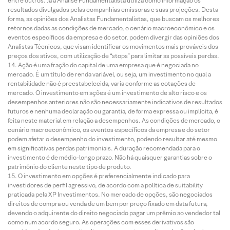
entre outros. Já a Análise Fundamentalista utiliza como informação os
resultados divulgados pelas companhias emissoras e suas projeções. Desta
forma, as opiniões dos Analistas Fundamentalistas, que buscam os melhores
retornos dadas as condições de mercado, o cenário macroeconômico e os
eventos específicos da empresa e do setor, podem divergir das opiniões dos
Analistas Técnicos, que visam identificar os movimentos mais prováveis dos
preços dos ativos, com utilização de “stops” para limitar as possíveis perdas.
Ação é uma fração do capital de uma empresa que é negociada no
mercado. É um título de renda variável, ou seja, um investimento no qual a
rentabilidade não é preestabelecida, varia conforme as cotações de
mercado. O investimento em ações é um investimento de alto risco e os
desempenhos anteriores não são necessariamente indicativos de resultados
futuros e nenhuma declaração ou garantia, de forma expressa ou implícita, é
feita neste material em relação a desempenhos. As condições de mercado, o
cenário macroeconômico, os eventos específicos da empresa e do setor
podem afetar o desempenho do investimento, podendo resultar até mesmo
em significativas perdas patrimoniais. A duração recomendada para o
investimento é de médio-longo prazo. Não há quaisquer garantias sobre o
patrimônio do cliente neste tipo de produto.
O investimento em opções é preferencialmente indicado para
investidores de perfil agressivo, de acordo com a política de suitability
praticada pela XP Investimentos. No mercado de opções, são negociados
direitos de compra ou venda de um bem por preço fixado em data futura,
devendo o adquirente do direito negociado pagar um prêmio ao vendedor tal
como num acordo seguro. As operações com esses derivativos são