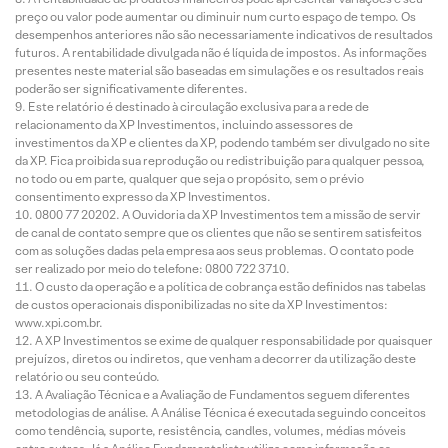
preço ou valor pode aumentar ou diminuir num curto espaço de tempo. Os
desempenhos anteriores não são necessariamente indicativos de resultados
futuros. A rentabilidade divulgada não é líquida de impostos. As informações
presentes neste material são baseadas em simulações e os resultados reais
poderão ser significativamente diferentes.
Este relatório é destinado à circulação exclusiva para a rede de
relacionamento da XP Investimentos, incluindo assessores de
investimentos da XP e clientes da XP, podendo também ser divulgado no site
da XP. Fica proibida sua reprodução ou redistribuição para qualquer pessoa,
no todo ou em parte, qualquer que seja o propósito, sem o prévio
consentimento expresso da XP Investimentos.
0800 77 20202. A Ouvidoria da XP Investimentos tem a missão de servir
de canal de contato sempre que os clientes que não se sentirem satisfeitos
com as soluções dadas pela empresa aos seus problemas. O contato pode
ser realizado por meio do telefone: 0800 722 3710.
O custo da operação e a política de cobrança estão definidos nas tabelas
de custos operacionais disponibilizadas no site da XP Investimentos:
www.xpi.com.br.
A XP Investimentos se exime de qualquer responsabilidade por quaisquer
prejuízos, diretos ou indiretos, que venham a decorrer da utilização deste
relatório ou seu conteúdo.
A Avaliação Técnica e a Avaliação de Fundamentos seguem diferentes
metodologias de análise. A Análise Técnica é executada seguindo conceitos
como tendência, suporte, resistência, candles, volumes, médias móveis