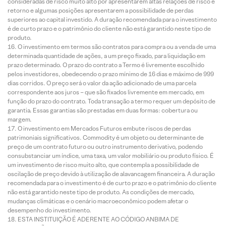
consideradas de risco muito alto por apresentarem altas relações de risco e
retorno e algumas posições apresentarem a possibilidade de perdas
superiores ao capital investido. A duração recomendada para o investimento
é de curto prazo e o patrimônio do cliente não está garantido neste tipo de
produto.
O investimento em termos são contratos para compra ou a venda de uma
determinada quantidade de ações, a um preço fixado, para liquidação em
prazo determinado. O prazo do contrato a Termo é livremente escolhido
pelos investidores, obedecendo o prazo mínimo de 16 dias e máximo de 999
dias corridos. O preço será o valor da ação adicionado de uma parcela
correspondente aos juros – que são fixados livremente em mercado, em
função do prazo do contrato. Toda transação a termo requer um depósito de
garantia. Essas garantias são prestadas em duas formas: cobertura ou
margem.
O investimento em Mercados Futuros embute riscos de perdas
patrimoniais significativos. Commodity é um objeto ou determinante de
preço de um contrato futuro ou outro instrumento derivativo, podendo
consubstanciar um índice, uma taxa, um valor mobiliário ou produto físico. É
um investimento de risco muito alto, que contempla a possibilidade de
oscilação de preço devido à utilização de alavancagem financeira. A duração
recomendada para o investimento é de curto prazo e o patrimônio do cliente
não está garantido neste tipo de produto. As condições de mercado,
mudanças climáticas e o cenário macroeconômico podem afetar o
desempenho do investimento.
ESTA INSTITUIÇÃO É ADERENTE AO CÓDIGO ANBIMA DE