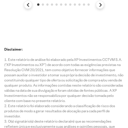
Disclaimer:
Este relatório de análise foi elaborado pela XP Investimentos CCTVM S.A.
(“XP Investimentos ou XP”) de acordo com todas as exigências previstas na
Resolução CVM 20/2021, tem como objetivo fornecer informações que
possam auxiliar o investidor a tomar sua própria decisão de investimento, não
constituindo qualquer tipo de oferta ou solicitação de compra e/ou venda de
qualquer produto. As informações contidas neste relatório são consideradas
válidas na data de sua divulgação e foram obtidas de fontes públicas. A XP
Investimentos não se responsabiliza por qualquer decisão tomada pelo
cliente com base no presente relatório.
Este relatório foi elaborado considerando a classificação de risco dos
produtos de modo a gerar resultados de alocação para cada perfil de
investidor.
O(s) signatário(s) deste relatório declara(m) que as recomendações
refletem única e exclusivamente suas análises e opiniões pessoais, que