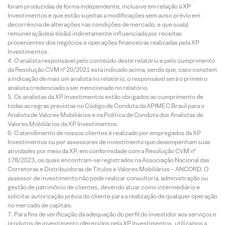
foram produzidas de forma independente, inclusive em relação à XP
Investimentos e que estão sujeitas a modificações sem aviso prévio em
decorrência de alterações nas condições de mercado, e que sua(s)
remuneração(es) é(são) indiretamente influenciada por receitas
provenientes dos negócios e operações financeiras realizadas pela XP
Investimentos.
O analista responsável pelo conteúdo deste relatório e pelo cumprimento
da Resolução CVM nº 20/2021 está indicado acima, sendo que, caso constem
a indicação de mais um analista no relatório, o responsável será o primeiro
analista credenciado a ser mencionado no relatório.
Os analistas da XP Investimentos estão obrigados ao cumprimento de
todas as regras previstas no Código de Conduta da APIMEC Brasil para o
Analista de Valores Mobiliários e na Política de Conduta dos Analistas de
Valores Mobiliários da XP Investimentos.
O atendimento de nossos clientes é realizado por empregados da XP
Investimentos ou por assessores de investimento que desempenham suas
atividades por meio da XP, em conformidade com a Resolução CVM nº
178/2023, os quais encontram-se registrados na Associação Nacional das
Corretoras e Distribuidoras de Títulos e Valores Mobiliários – ANCORD. O
assessor de investimento não pode realizar consultoria, administração ou
gestão de patrimônio de clientes, devendo atuar como intermediário e
solicitar autorização prévia do cliente para a realização de qualquer operação
no mercado de capitais.
Para fins de verificação da adequação do perfil do investidor aos serviços e
produtos de investimento oferecidos pela XP Investimentos, utilizamos a