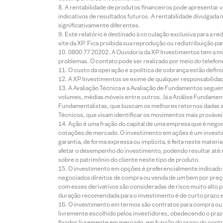
A rentabilidade de produtos financeiros pode apresentar
indicativos de resultados futuros. A rentabilidade divulgada
significativamente diferentes.
Este relatório é destinado à circulação exclusiva para a 
site da XP. Fica proibida sua reprodução ou redistribuição p
0800 77 20202. A Ouvidoria da XP Investimentos tem a mi
problemas. O contato pode ser realizado por meio do telefon
O custo da operação e a política de cobrança estão defini
A XP Investimentos se exime de qualquer responsabilidade
A Avaliação Técnica e a Avaliação de Fundamentos seguem
volumes, médias móveis entre outros. Já a Análise Fundament
Fundamentalistas, que buscam os melhores retornos dadas as
Técnicos, que visam identificar os movimentos mais prováveis 
Ação é uma fração do capital de uma empresa que é negoci
cotações de mercado. O investimento em ações é um investi
garantia, de forma expressa ou implícita, é feita neste ma
afetar o desempenho do investimento, podendo resultar até 
sobre o patrimônio do cliente neste tipo de produto.
O investimento em opções é preferencialmente indicado pa
negociados direitos de compra ou venda de um bem por preço
com esses derivativos são consideradas de risco muito alto p
duração recomendada para o investimento é de curto prazo e 
O investimento em termos são contratos para compra ou a
livremente escolhido pelos investidores, obedecendo o prazo
fixados livremente em mercado, em função do prazo do contr