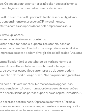
empo. Os desempenhos anteriores não são necessariamente
m simulações e os resultados reais poderão ser
 da XP e clientes da XP, podendo também ser divulgado no
évio consentimento expresso da XP Investimentos.
isfeitos com as soluções dadas pela empresa aos seus
s: www.xpi.com.br.
ão deste relatório ou seu conteúdo.
eitos como tendência, suporte, resistência, candles,
s e suas projeções. Desta forma, as opiniões dos Analistas
presa e do setor, podem divergir das opiniões dos Analistas
entabilidade não é preestabelecida, varia conforme as
ivos de resultados futuros e nenhuma declaração ou
co, os eventos específicos da empresa e do setor podem
timento é de médio-longo prazo. Não há quaisquer garantias
icada pela XP Investimentos. No mercado de opções, são
mio ao vendedor tal como num acordo seguro. As operações
a possibilidade de perdas superiores ao capital investido. A
ão em prazo determinado. O prazo do contrato a Termo é
icionado de uma parcela correspondente aos juros – que são
prestadas em duas formas: cobertura ou margem.