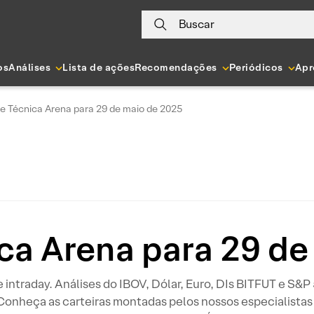
Buscar
os
Análises
Lista de ações
Recomendações
Periódicos
Apr
se Técnica Arena para 29 de maio de 2025
ica Arena para 29 de
 e intraday. Análises do IBOV, Dólar, Euro, DIs BITFUT e S&
 Conheça as carteiras montadas pelos nossos especialistas