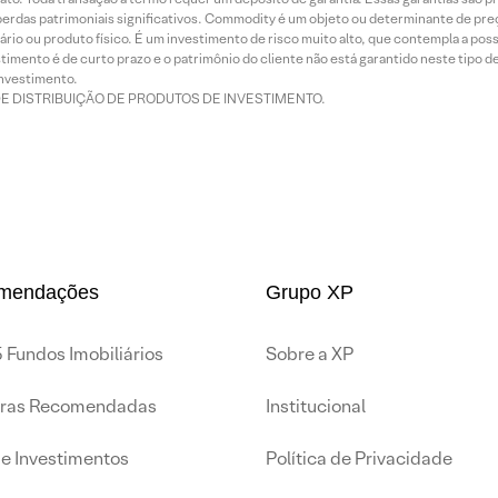
rdas patrimoniais significativos. Commodity é um objeto ou determinante de preç
rio ou produto físico. É um investimento de risco muito alto, que contempla a possi
imento é de curto prazo e o patrimônio do cliente não está garantido neste tipo 
nvestimento.
DE DISTRIBUIÇÃO DE PRODUTOS DE INVESTIMENTO.
mendações
Grupo XP
 Fundos Imobiliários
Sobre a XP
iras Recomendadas
Institucional
de Investimentos
Política de Privacidade