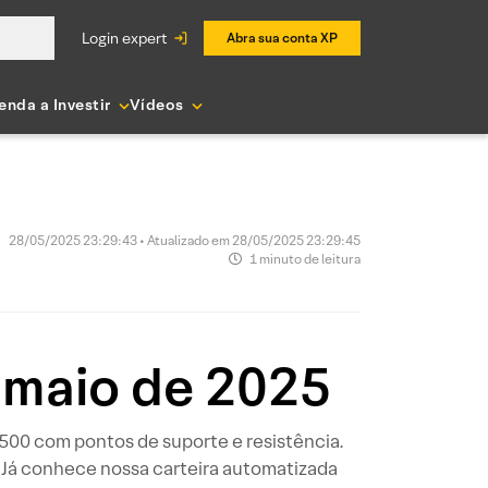
login expert
Abra sua conta XP
enda a Investir
Vídeos
28/05/2025 23:29:43 • Atualizado em 28/05/2025 23:29:45
1 minuto de leitura
 maio de 2025
P 500 com pontos de suporte e resistência.
 Já conhece nossa carteira automatizada