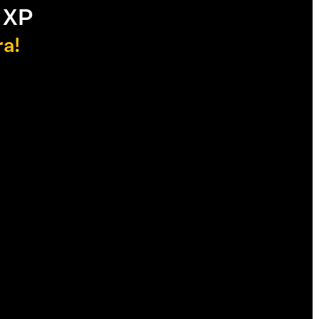
 XP
ra!