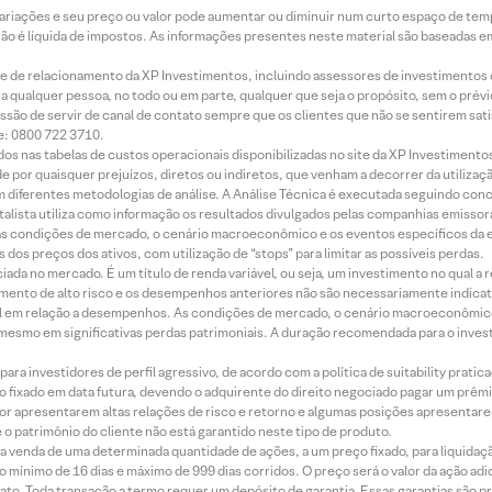
 variações e seu preço ou valor pode aumentar ou diminuir num curto espaço de t
 não é líquida de impostos. As informações presentes neste material são baseadas e
rede de relacionamento da XP Investimentos, incluindo assessores de investimentos
ara qualquer pessoa, no todo ou em parte, qualquer que seja o propósito, sem o pr
ssão de servir de canal de contato sempre que os clientes que não se sentirem sat
e: 0800 722 3710.
dos nas tabelas de custos operacionais disponibilizadas no site da XP Investimento
 por quaisquer prejuízos, diretos ou indiretos, que venham a decorrer da utilizaç
 diferentes metodologias de análise. A Análise Técnica é executada seguindo conc
alista utiliza como informação os resultados divulgados pelas companhias emissora
 condições de mercado, o cenário macroeconômico e os eventos específicos da em
dos preços dos ativos, com utilização de “stops” para limitar as possíveis perdas.
ada no mercado. É um título de renda variável, ou seja, um investimento no qual a r
mento de alto risco e os desempenhos anteriores não são necessariamente indicat
terial em relação a desempenhos. As condições de mercado, o cenário macroeconômi
mesmo em significativas perdas patrimoniais. A duração recomendada para o inves
ra investidores de perfil agressivo, de acordo com a política de suitability prat
 fixado em data futura, devendo o adquirente do direito negociado pagar um prê
or apresentarem altas relações de risco e retorno e algumas posições apresentarem 
o patrimônio do cliente não está garantido neste tipo de produto.
 venda de uma determinada quantidade de ações, a um preço fixado, para liquidaç
 mínimo de 16 dias e máximo de 999 dias corridos. O preço será o valor da ação ad
ato. Toda transação a termo requer um depósito de garantia. Essas garantias são 