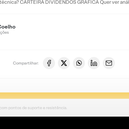
 técnica? CARTEIRA DIVIDENDOS GRÁFICA Quer ver anális
Coelho
Ações
Compartilhar:
 com pontos de suporte e resistência.