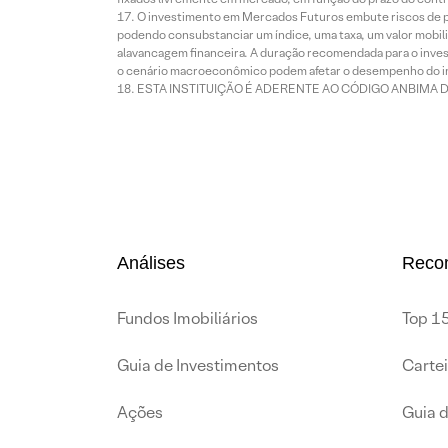
O investimento em Mercados Futuros embute riscos de pe
podendo consubstanciar um índice, uma taxa, um valor mobiliá
alavancagem financeira. A duração recomendada para o invest
o cenário macroeconômico podem afetar o desempenho do i
ESTA INSTITUIÇÃO É ADERENTE AO CÓDIGO ANBIMA 
Análises
Reco
Fundos Imobiliários
Top 15
Guia de Investimentos
Carte
Ações
Guia 