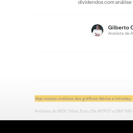
dividendos com análise
Gilberto 
Analista de 
Veja nossas análises dos gráficos diários e intraday.
Análises do IBOV, Dólar, Euro, DIs BITFUT e S&P 500