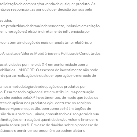
 solicitação de compra e/ou venda de qualquer produto. As
 não se responsabiliza por qualquer decisão tomada pelo
estidor.
foram produzidas de forma independente, inclusive em relação
 remuneração(es) é(são) indiretamente influenciada por
constem a indicação de mais um analista no relatório, o
Analista de Valores Mobiliários e na Política de Conduta dos
s atividades por meio da XP, em conformidade com a
Mobiliários – ANCORD. O assessor de investimento não pode
iente para a realização de qualquer operação no mercado de
lizamos a metodologia de adequação dos produtos por
to. Essa metodologia consiste em atribuir uma pontuação
tos oferecidos pela XP Investimentos, de modo que todos os
ntes de aplicar nos produtos e/ou contratar os serviços
 dos serviços em questão, bem como se há limitações de
o da sua ordem ou, ainda, consultando o risco geral da sua
m limitações em relação à quantidade e/ou volume financeiro
equada ao seu perfil. Em caso de dúvidas sobre o processo de
imáticas e o cenário macroeconômico podem afetar o