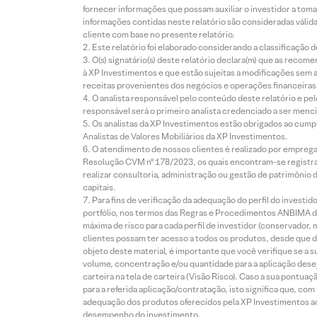
fornecer informações que possam auxiliar o investidor a toma
informações contidas neste relatório são consideradas válida
cliente com base no presente relatório.
Este relatório foi elaborado considerando a classificação d
O(s) signatário(s) deste relatório declara(m) que as reco
à XP Investimentos e que estão sujeitas a modificações sem 
receitas provenientes dos negócios e operações financeiras 
O analista responsável pelo conteúdo deste relatório e pe
responsável será o primeiro analista credenciado a ser menci
Os analistas da XP Investimentos estão obrigados ao cumpr
Analistas de Valores Mobiliários da XP Investimentos.
O atendimento de nossos clientes é realizado por empreg
Resolução CVM nº 178/2023, os quais encontram-se registrad
realizar consultoria, administração ou gestão de patrimônio 
capitais.
Para fins de verificação da adequação do perfil do invest
portfólio, nos termos das Regras e Procedimentos ANBIMA de
máxima de risco para cada perfil de investidor (conservado
clientes possam ter acesso a todos os produtos, desde que de
objeto deste material, é importante que você verifique se a
volume, concentração e/ou quantidade para a aplicação dese
carteira na tela de carteira (Visão Risco). Caso a sua pontu
para a referida aplicação/contratação, isto significa que, co
adequação dos produtos oferecidos pela XP Investimentos ao
desempenho do investimento.