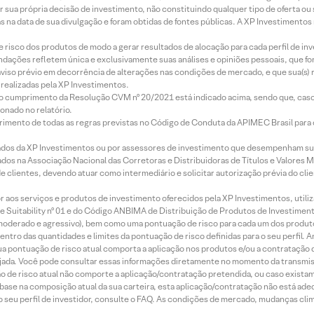
r sua própria decisão de investimento, não constituindo qualquer tipo de oferta ou
s na data de sua divulgação e foram obtidas de fontes públicas. A XP Investimentos
e risco dos produtos de modo a gerar resultados de alocação para cada perfil de inv
mendações refletem única e exclusivamente suas análises e opiniões pessoais, que 
aviso prévio em decorrência de alterações nas condições de mercado, e que sua(s)
realizadas pela XP Investimentos.
lo cumprimento da Resolução CVM nº 20/2021 está indicado acima, sendo que, caso 
onado no relatório.
imento de todas as regras previstas no Código de Conduta da APIMEC Brasil para o 
ados da XP Investimentos ou por assessores de investimento que desempenham sua
os na Associação Nacional das Corretoras e Distribuidoras de Títulos e Valores 
de clientes, devendo atuar como intermediário e solicitar autorização prévia do cl
idor aos serviços e produtos de investimento oferecidos pela XP Investimentos, uti
 Suitability nº 01 e do Código ANBIMA de Distribuição de Produtos de Investimen
r, moderado e agressivo), bem como uma pontuação de risco para cada um dos produ
ntro das quantidades e limites da pontuação de risco definidas para o seu perfil. A
 sua pontuação de risco atual comporta a aplicação nos produtos e/ou a contratação
jada. Você pode consultar essas informações diretamente no momento da transmissã
ação de risco atual não comporte a aplicação/contratação pretendida, ou caso exista
m base na composição atual da sua carteira, esta aplicação/contratação não está ad
 seu perfil de investidor, consulte o FAQ. As condições de mercado, mudanças cl