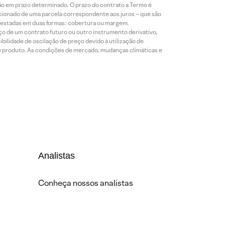
ão em prazo determinado. O prazo do contrato a Termo é
icionado de uma parcela correspondente aos juros – que são
prestadas em duas formas: cobertura ou margem.
o de um contrato futuro ou outro instrumento derivativo,
bilidade de oscilação de preço devido à utilização de
de produto. As condições de mercado, mudanças climáticas e
Analistas
Conheça nossos analistas