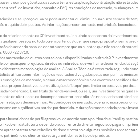
m base na composição atual da sua carteira, esta aplicação/contratação não está ad
 seu perfil de investidor, consulte o FAQ. As condições de mercado, mudanças cl
 variações e seu preço ou valor pode aumentar ou diminuir num curto espaço de t
 não é líquida de impostos. As informações presentes neste material são baseadas e
rede de relacionamento da XP Investimentos, incluindo assessores de investimentos
ara qualquer pessoa, no todo ou em parte, qualquer que seja o propósito, sem o pr
ssão de servir de canal de contato sempre que os clientes que não se sentirem sat
e: 0800 722 3710.
dos nas tabelas de custos operacionais disponibilizadas no site da XP Investimento
 por quaisquer prejuízos, diretos ou indiretos, que venham a decorrer da utilizaç
 diferentes metodologias de análise. A Análise Técnica é executada seguindo conc
alista utiliza como informação os resultados divulgados pelas companhias emissora
 condições de mercado, o cenário macroeconômico e os eventos específicos da em
dos preços dos ativos, com utilização de “stops” para limitar as possíveis perdas.
ada no mercado. É um título de renda variável, ou seja, um investimento no qual a r
mento de alto risco e os desempenhos anteriores não são necessariamente indicat
terial em relação a desempenhos. As condições de mercado, o cenário macroeconômi
mesmo em significativas perdas patrimoniais. A duração recomendada para o inves
ra investidores de perfil agressivo, de acordo com a política de suitability prat
 fixado em data futura, devendo o adquirente do direito negociado pagar um prê
or apresentarem altas relações de risco e retorno e algumas posições apresentarem 
o patrimônio do cliente não está garantido neste tipo de produto.