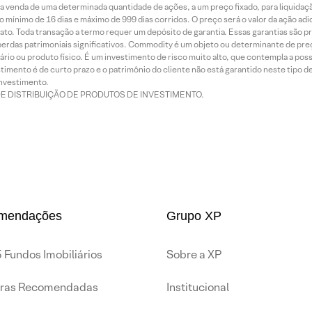
 venda de uma determinada quantidade de ações, a um preço fixado, para liquidaç
 mínimo de 16 dias e máximo de 999 dias corridos. O preço será o valor da ação ad
ato. Toda transação a termo requer um depósito de garantia. Essas garantias são 
rdas patrimoniais significativos. Commodity é um objeto ou determinante de preç
rio ou produto físico. É um investimento de risco muito alto, que contempla a possi
imento é de curto prazo e o patrimônio do cliente não está garantido neste tipo 
nvestimento.
DE DISTRIBUIÇÃO DE PRODUTOS DE INVESTIMENTO.
mendações
Grupo XP
 Fundos Imobiliários
Sobre a XP
iras Recomendadas
Institucional