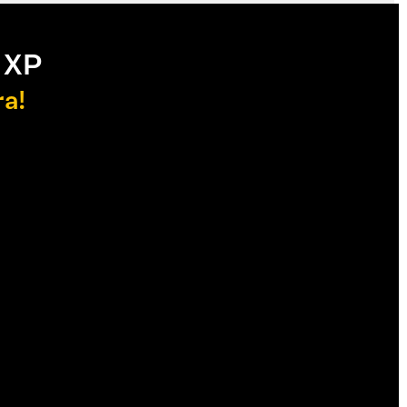
 XP
ra!