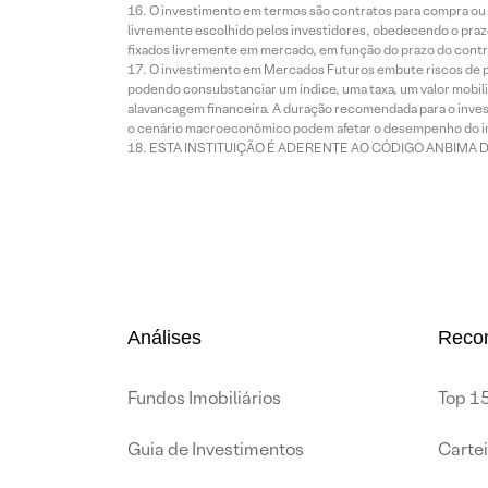
O investimento em termos são contratos para compra ou a
livremente escolhido pelos investidores, obedecendo o prazo
fixados livremente em mercado, em função do prazo do contr
O investimento em Mercados Futuros embute riscos de pe
podendo consubstanciar um índice, uma taxa, um valor mobiliá
alavancagem financeira. A duração recomendada para o invest
o cenário macroeconômico podem afetar o desempenho do i
ESTA INSTITUIÇÃO É ADERENTE AO CÓDIGO ANBIMA 
Análises
Reco
Fundos Imobiliários
Top 15
Guia de Investimentos
Carte