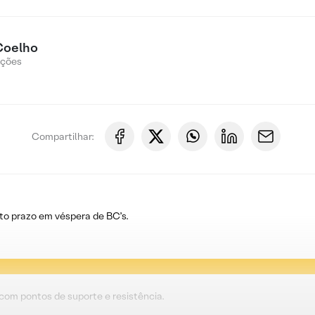
Coelho
Ações
Compartilhar:
to prazo em véspera de BC’s.
 com pontos de suporte e resistência.