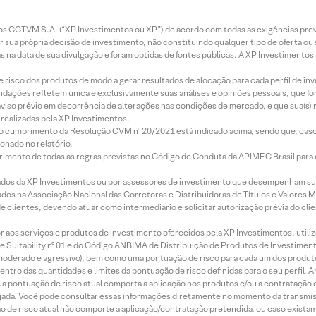
entos CCTVM S.A. (“XP Investimentos ou XP”) de acordo com todas as exigências p
r sua própria decisão de investimento, não constituindo qualquer tipo de oferta ou
s na data de sua divulgação e foram obtidas de fontes públicas. A XP Investimentos
e risco dos produtos de modo a gerar resultados de alocação para cada perfil de inv
mendações refletem única e exclusivamente suas análises e opiniões pessoais, que 
aviso prévio em decorrência de alterações nas condições de mercado, e que sua(s)
realizadas pela XP Investimentos.
lo cumprimento da Resolução CVM nº 20/2021 está indicado acima, sendo que, caso 
onado no relatório.
imento de todas as regras previstas no Código de Conduta da APIMEC Brasil para o 
ados da XP Investimentos ou por assessores de investimento que desempenham sua
os na Associação Nacional das Corretoras e Distribuidoras de Títulos e Valores 
de clientes, devendo atuar como intermediário e solicitar autorização prévia do cl
idor aos serviços e produtos de investimento oferecidos pela XP Investimentos, uti
 Suitability nº 01 e do Código ANBIMA de Distribuição de Produtos de Investimen
r, moderado e agressivo), bem como uma pontuação de risco para cada um dos produ
ntro das quantidades e limites da pontuação de risco definidas para o seu perfil. A
 sua pontuação de risco atual comporta a aplicação nos produtos e/ou a contratação
jada. Você pode consultar essas informações diretamente no momento da transmissã
ação de risco atual não comporte a aplicação/contratação pretendida, ou caso exista