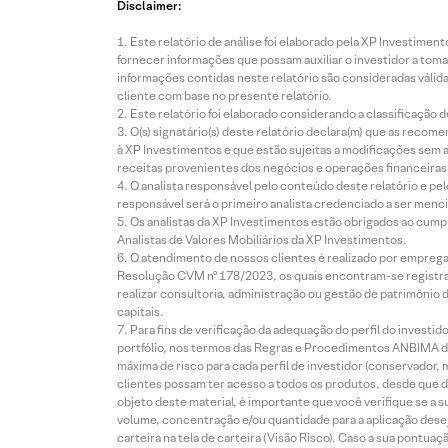
Disclaimer:
Este relatório de análise foi elaborado pela XP Investim
fornecer informações que possam auxiliar o investidor a toma
informações contidas neste relatório são consideradas válida
cliente com base no presente relatório.
Este relatório foi elaborado considerando a classificação d
O(s) signatário(s) deste relatório declara(m) que as reco
à XP Investimentos e que estão sujeitas a modificações sem 
receitas provenientes dos negócios e operações financeiras 
O analista responsável pelo conteúdo deste relatório e pe
responsável será o primeiro analista credenciado a ser menci
Os analistas da XP Investimentos estão obrigados ao cumpr
Analistas de Valores Mobiliários da XP Investimentos.
O atendimento de nossos clientes é realizado por empreg
Resolução CVM nº 178/2023, os quais encontram-se registrad
realizar consultoria, administração ou gestão de patrimônio 
capitais.
Para fins de verificação da adequação do perfil do invest
portfólio, nos termos das Regras e Procedimentos ANBIMA de
máxima de risco para cada perfil de investidor (conservado
clientes possam ter acesso a todos os produtos, desde que de
objeto deste material, é importante que você verifique se a
volume, concentração e/ou quantidade para a aplicação dese
carteira na tela de carteira (Visão Risco). Caso a sua pontu