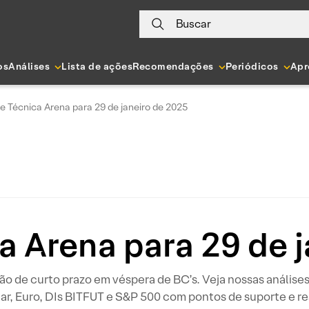
Buscar
os
Análises
Lista de ações
Recomendações
Periódicos
Apr
e Técnica Arena para 29 de janeiro de 2025
a Arena para 29 de 
o de curto prazo em véspera de BC’s. Veja nossas análises d
ar, Euro, DIs BITFUT e S&P 500 com pontos de suporte e re