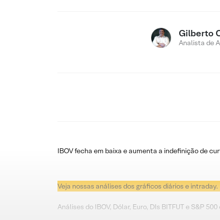
Gilberto 
Analista de 
IBOV fecha em baixa e aumenta a indefinição de cur
Veja nossas análises dos gráficos diários e intraday.
Análises do IBOV, Dólar, Euro, DIs BITFUT e S&P 500