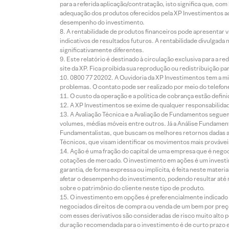
para a referida aplicação/contratação, isto significa que, co
adequação dos produtos oferecidos pela XP Investimentos ao
desempenho do investimento.
A rentabilidade de produtos financeiros pode apresentar
indicativos de resultados futuros. A rentabilidade divulgada
significativamente diferentes.
Este relatório é destinado à circulação exclusiva para a 
site da XP. Fica proibida sua reprodução ou redistribuição p
0800 77 20202. A Ouvidoria da XP Investimentos tem a mi
problemas. O contato pode ser realizado por meio do telefon
O custo da operação e a política de cobrança estão defini
A XP Investimentos se exime de qualquer responsabilidade
A Avaliação Técnica e a Avaliação de Fundamentos seguem
volumes, médias móveis entre outros. Já a Análise Fundament
Fundamentalistas, que buscam os melhores retornos dadas as
Técnicos, que visam identificar os movimentos mais prováveis 
Ação é uma fração do capital de uma empresa que é negoci
cotações de mercado. O investimento em ações é um investi
garantia, de forma expressa ou implícita, é feita neste ma
afetar o desempenho do investimento, podendo resultar até 
sobre o patrimônio do cliente neste tipo de produto.
O investimento em opções é preferencialmente indicado pa
negociados direitos de compra ou venda de um bem por preço
com esses derivativos são consideradas de risco muito alto p
duração recomendada para o investimento é de curto prazo e 