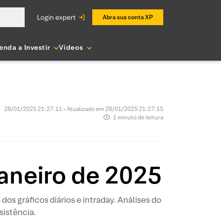
login expert
Abra sua conta XP
enda a Investir
Vídeos
28/01/2025 21:27:11 • Atualizado em 28/01/2025 21:27:15
1 minuto de leitura
janeiro de 2025
os gráficos diários e intraday. Análises do
sistência.