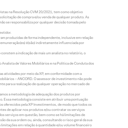
revistas na Resolução CVM 20/2021, tem como objetivo
 solicitação de compra e/ou venda de qualquer produto. As
 não se responsabiliza por qualquer decisão tomada pelo
estidor.
foram produzidas de forma independente, inclusive em relação
 remuneração(es) é(são) indiretamente influenciada por
constem a indicação de mais um analista no relatório, o
Analista de Valores Mobiliários e na Política de Conduta dos
s atividades por meio da XP, em conformidade com a
Mobiliários – ANCORD. O assessor de investimento não pode
iente para a realização de qualquer operação no mercado de
lizamos a metodologia de adequação dos produtos por
to. Essa metodologia consiste em atribuir uma pontuação
tos oferecidos pela XP Investimentos, de modo que todos os
ntes de aplicar nos produtos e/ou contratar os serviços
 dos serviços em questão, bem como se há limitações de
o da sua ordem ou, ainda, consultando o risco geral da sua
m limitações em relação à quantidade e/ou volume financeiro