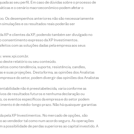
equada ao seu perfil. Em caso de dúvidas sobre o processo de
imáticas e o cenário macroeconômico podem afetar o
empo. Os desempenhos anteriores não são necessariamente
m simulações e os resultados reais poderão ser
 da XP e clientes da XP, podendo também ser divulgado no
évio consentimento expresso da XP Investimentos.
isfeitos com as soluções dadas pela empresa aos seus
s: www.xpi.com.br.
ão deste relatório ou seu conteúdo.
eitos como tendência, suporte, resistência, candles,
s e suas projeções. Desta forma, as opiniões dos Analistas
presa e do setor, podem divergir das opiniões dos Analistas
entabilidade não é preestabelecida, varia conforme as
ivos de resultados futuros e nenhuma declaração ou
co, os eventos específicos da empresa e do setor podem
timento é de médio-longo prazo. Não há quaisquer garantias
icada pela XP Investimentos. No mercado de opções, são
mio ao vendedor tal como num acordo seguro. As operações
a possibilidade de perdas superiores ao capital investido. A