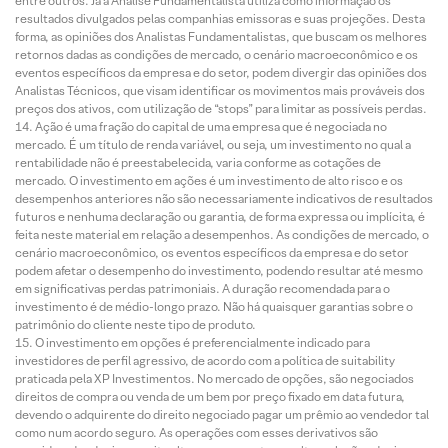
entre outros. Já a Análise Fundamentalista utiliza como informação os
resultados divulgados pelas companhias emissoras e suas projeções. Desta
forma, as opiniões dos Analistas Fundamentalistas, que buscam os melhores
retornos dadas as condições de mercado, o cenário macroeconômico e os
eventos específicos da empresa e do setor, podem divergir das opiniões dos
Analistas Técnicos, que visam identificar os movimentos mais prováveis dos
preços dos ativos, com utilização de “stops” para limitar as possíveis perdas.
Ação é uma fração do capital de uma empresa que é negociada no
mercado. É um título de renda variável, ou seja, um investimento no qual a
rentabilidade não é preestabelecida, varia conforme as cotações de
mercado. O investimento em ações é um investimento de alto risco e os
desempenhos anteriores não são necessariamente indicativos de resultados
futuros e nenhuma declaração ou garantia, de forma expressa ou implícita, é
feita neste material em relação a desempenhos. As condições de mercado, o
cenário macroeconômico, os eventos específicos da empresa e do setor
podem afetar o desempenho do investimento, podendo resultar até mesmo
em significativas perdas patrimoniais. A duração recomendada para o
investimento é de médio-longo prazo. Não há quaisquer garantias sobre o
patrimônio do cliente neste tipo de produto.
O investimento em opções é preferencialmente indicado para
investidores de perfil agressivo, de acordo com a política de suitability
praticada pela XP Investimentos. No mercado de opções, são negociados
direitos de compra ou venda de um bem por preço fixado em data futura,
devendo o adquirente do direito negociado pagar um prêmio ao vendedor tal
como num acordo seguro. As operações com esses derivativos são