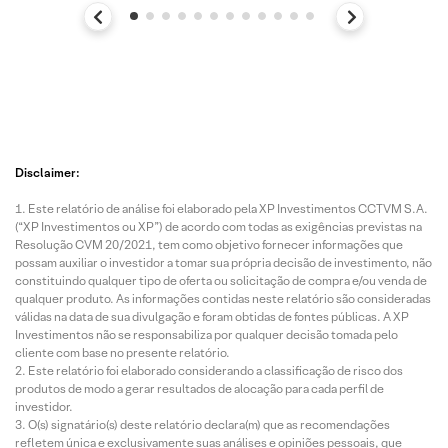
Disclaimer:
Este relatório de análise foi elaborado pela XP Investimentos CCTVM S.A.
(“XP Investimentos ou XP”) de acordo com todas as exigências previstas na
Resolução CVM 20/2021, tem como objetivo fornecer informações que
possam auxiliar o investidor a tomar sua própria decisão de investimento, não
constituindo qualquer tipo de oferta ou solicitação de compra e/ou venda de
qualquer produto. As informações contidas neste relatório são consideradas
válidas na data de sua divulgação e foram obtidas de fontes públicas. A XP
Investimentos não se responsabiliza por qualquer decisão tomada pelo
cliente com base no presente relatório.
Este relatório foi elaborado considerando a classificação de risco dos
produtos de modo a gerar resultados de alocação para cada perfil de
investidor.
O(s) signatário(s) deste relatório declara(m) que as recomendações
refletem única e exclusivamente suas análises e opiniões pessoais, que