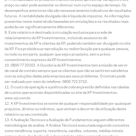
preço ou valor pode aumentar ou diminuir num curto espaço de tempo. Os
desempenhos anteriores não são necessariamente indicativos de resultados
futuros. A rentabilidade divulgada não é líquida de impostos. As informações
presentes neste material são baseadas em simulações e os resultados reais
poderão ser significativamente diferentes.
Este relatório é destinado à circulação exclusiva para a rede de
relacionamento da XP Investimentos, incluindo assessores de
investimentos da XP e clientes da XP, podendo também ser divulgado no site
da XP. Fica proibida sua reprodução ou redistribuição para qualquer pessoa,
no todo ou em parte, qualquer que seja o propósito, sem o prévio
consentimento expresso da XP Investimentos.
0800 77 20202. A Ouvidoria da XP Investimentos tem a missão de servir
de canal de contato sempre que os clientes que não se sentirem satisfeitos
com as soluções dadas pela empresa aos seus problemas. O contato pode
ser realizado por meio do telefone: 0800 722 3710.
O custo da operação e a política de cobrança estão definidos nas tabelas
de custos operacionais disponibilizadas no site da XP Investimentos:
www.xpi.com.br.
A XP Investimentos se exime de qualquer responsabilidade por quaisquer
prejuízos, diretos ou indiretos, que venham a decorrer da utilização deste
relatório ou seu conteúdo.
A Avaliação Técnica e a Avaliação de Fundamentos seguem diferentes
metodologias de análise. A Análise Técnica é executada seguindo conceitos
como tendência, suporte, resistência, candles, volumes, médias móveis