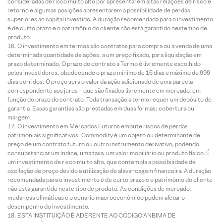
consideradas de risco muito alto por apresentarem altas relações de risco e
retorno e algumas posições apresentarem a possibilidade de perdas
superiores ao capital investido. A duração recomendada para o investimento
é de curto prazo e o patrimônio do cliente não está garantido neste tipo de
produto.
O investimento em termos são contratos para compra ou a venda de uma
determinada quantidade de ações, a um preço fixado, para liquidação em
prazo determinado. O prazo do contrato a Termo é livremente escolhido
pelos investidores, obedecendo o prazo mínimo de 16 dias e máximo de 999
dias corridos. O preço será o valor da ação adicionado de uma parcela
correspondente aos juros – que são fixados livremente em mercado, em
função do prazo do contrato. Toda transação a termo requer um depósito de
garantia. Essas garantias são prestadas em duas formas: cobertura ou
margem.
O investimento em Mercados Futuros embute riscos de perdas
patrimoniais significativos. Commodity é um objeto ou determinante de
preço de um contrato futuro ou outro instrumento derivativo, podendo
consubstanciar um índice, uma taxa, um valor mobiliário ou produto físico. É
um investimento de risco muito alto, que contempla a possibilidade de
oscilação de preço devido à utilização de alavancagem financeira. A duração
recomendada para o investimento é de curto prazo e o patrimônio do cliente
não está garantido neste tipo de produto. As condições de mercado,
mudanças climáticas e o cenário macroeconômico podem afetar o
desempenho do investimento.
ESTA INSTITUIÇÃO É ADERENTE AO CÓDIGO ANBIMA DE