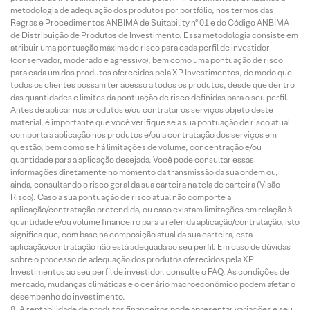
metodologia de adequação dos produtos por portfólio, nos termos das
Regras e Procedimentos ANBIMA de Suitability nº 01 e do Código ANBIMA
de Distribuição de Produtos de Investimento. Essa metodologia consiste em
atribuir uma pontuação máxima de risco para cada perfil de investidor
(conservador, moderado e agressivo), bem como uma pontuação de risco
para cada um dos produtos oferecidos pela XP Investimentos, de modo que
todos os clientes possam ter acesso a todos os produtos, desde que dentro
das quantidades e limites da pontuação de risco definidas para o seu perfil.
Antes de aplicar nos produtos e/ou contratar os serviços objeto deste
material, é importante que você verifique se a sua pontuação de risco atual
comporta a aplicação nos produtos e/ou a contratação dos serviços em
questão, bem como se há limitações de volume, concentração e/ou
quantidade para a aplicação desejada. Você pode consultar essas
informações diretamente no momento da transmissão da sua ordem ou,
ainda, consultando o risco geral da sua carteira na tela de carteira (Visão
Risco). Caso a sua pontuação de risco atual não comporte a
aplicação/contratação pretendida, ou caso existam limitações em relação à
quantidade e/ou volume financeiro para a referida aplicação/contratação, isto
significa que, com base na composição atual da sua carteira, esta
aplicação/contratação não está adequada ao seu perfil. Em caso de dúvidas
sobre o processo de adequação dos produtos oferecidos pela XP
Investimentos ao seu perfil de investidor, consulte o FAQ. As condições de
mercado, mudanças climáticas e o cenário macroeconômico podem afetar o
desempenho do investimento.
A rentabilidade de produtos financeiros pode apresentar variações e seu