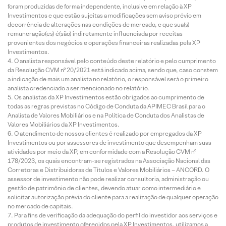
foram produzidas de forma independente, inclusive em relação à XP
Investimentos e que estão sujeitas a modificações sem aviso prévio em
decorrência de alterações nas condições de mercado, e que sua(s)
remuneração(es) é(são) indiretamente influenciada por receitas
provenientes dos negócios e operações financeiras realizadas pela XP
Investimentos.
O analista responsável pelo conteúdo deste relatório e pelo cumprimento
da Resolução CVM nº 20/2021 está indicado acima, sendo que, caso constem
a indicação de mais um analista no relatório, o responsável será o primeiro
analista credenciado a ser mencionado no relatório.
Os analistas da XP Investimentos estão obrigados ao cumprimento de
todas as regras previstas no Código de Conduta da APIMEC Brasil para o
Analista de Valores Mobiliários e na Política de Conduta dos Analistas de
Valores Mobiliários da XP Investimentos.
O atendimento de nossos clientes é realizado por empregados da XP
Investimentos ou por assessores de investimento que desempenham suas
atividades por meio da XP, em conformidade com a Resolução CVM nº
178/2023, os quais encontram-se registrados na Associação Nacional das
Corretoras e Distribuidoras de Títulos e Valores Mobiliários – ANCORD. O
assessor de investimento não pode realizar consultoria, administração ou
gestão de patrimônio de clientes, devendo atuar como intermediário e
solicitar autorização prévia do cliente para a realização de qualquer operação
no mercado de capitais.
Para fins de verificação da adequação do perfil do investidor aos serviços e
produtos de investimento oferecidos pela XP Investimentos, utilizamos a