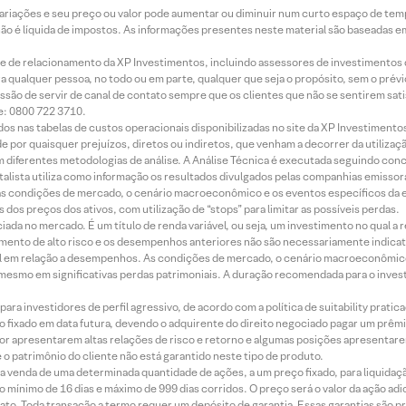
 variações e seu preço ou valor pode aumentar ou diminuir num curto espaço de t
 não é líquida de impostos. As informações presentes neste material são baseadas e
rede de relacionamento da XP Investimentos, incluindo assessores de investimentos
ara qualquer pessoa, no todo ou em parte, qualquer que seja o propósito, sem o pr
ssão de servir de canal de contato sempre que os clientes que não se sentirem sat
e: 0800 722 3710.
dos nas tabelas de custos operacionais disponibilizadas no site da XP Investimento
 por quaisquer prejuízos, diretos ou indiretos, que venham a decorrer da utilizaç
 diferentes metodologias de análise. A Análise Técnica é executada seguindo conc
alista utiliza como informação os resultados divulgados pelas companhias emissora
 condições de mercado, o cenário macroeconômico e os eventos específicos da em
dos preços dos ativos, com utilização de “stops” para limitar as possíveis perdas.
ada no mercado. É um título de renda variável, ou seja, um investimento no qual a r
mento de alto risco e os desempenhos anteriores não são necessariamente indicat
terial em relação a desempenhos. As condições de mercado, o cenário macroeconômi
mesmo em significativas perdas patrimoniais. A duração recomendada para o inves
ra investidores de perfil agressivo, de acordo com a política de suitability prat
 fixado em data futura, devendo o adquirente do direito negociado pagar um prê
or apresentarem altas relações de risco e retorno e algumas posições apresentarem 
o patrimônio do cliente não está garantido neste tipo de produto.
 venda de uma determinada quantidade de ações, a um preço fixado, para liquidaç
 mínimo de 16 dias e máximo de 999 dias corridos. O preço será o valor da ação ad
ato. Toda transação a termo requer um depósito de garantia. Essas garantias são 