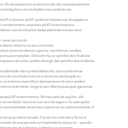
empo. Os desempenhos anteriores não são necessariamente
m simulações e os resultados reais poderão ser
 da XP e clientes da XP, podendo também ser divulgado no
évio consentimento expresso da XP Investimentos.
isfeitos com as soluções dadas pela empresa aos seus
s: www.xpi.com.br.
ão deste relatório ou seu conteúdo.
eitos como tendência, suporte, resistência, candles,
s e suas projeções. Desta forma, as opiniões dos Analistas
presa e do setor, podem divergir das opiniões dos Analistas
entabilidade não é preestabelecida, varia conforme as
ivos de resultados futuros e nenhuma declaração ou
co, os eventos específicos da empresa e do setor podem
timento é de médio-longo prazo. Não há quaisquer garantias
icada pela XP Investimentos. No mercado de opções, são
mio ao vendedor tal como num acordo seguro. As operações
a possibilidade de perdas superiores ao capital investido. A
ão em prazo determinado. O prazo do contrato a Termo é
icionado de uma parcela correspondente aos juros – que são
prestadas em duas formas: cobertura ou margem.