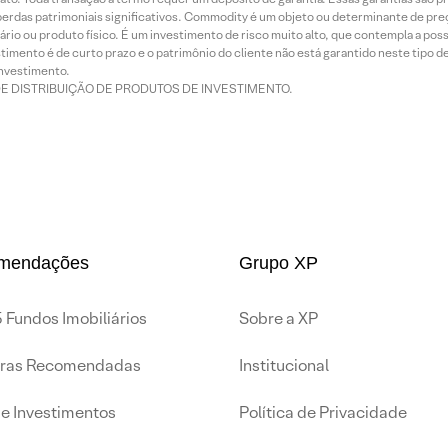
rdas patrimoniais significativos. Commodity é um objeto ou determinante de preç
rio ou produto físico. É um investimento de risco muito alto, que contempla a possi
imento é de curto prazo e o patrimônio do cliente não está garantido neste tipo 
nvestimento.
DE DISTRIBUIÇÃO DE PRODUTOS DE INVESTIMENTO.
mendações
Grupo XP
 Fundos Imobiliários
Sobre a XP
iras Recomendadas
Institucional
de Investimentos
Política de Privacidade