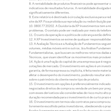
A rentabilidade de produtos financeiros pode apresentar
indicativos de resultados futuros. A rentabilidade divulgada
significativamente diferentes.
Este relatório é destinado à circulação exclusiva para a 
site da XP. Fica proibida sua reprodução ou redistribuição p
0800 77 20202. A Ouvidoria da XP Investimentos tem a mi
problemas. O contato pode ser realizado por meio do telefon
O custo da operação e a política de cobrança estão defini
A XP Investimentos se exime de qualquer responsabilidade
A Avaliação Técnica e a Avaliação de Fundamentos seguem
volumes, médias móveis entre outros. Já a Análise Fundament
Fundamentalistas, que buscam os melhores retornos dadas as
Técnicos, que visam identificar os movimentos mais prováveis 
Ação é uma fração do capital de uma empresa que é negoci
cotações de mercado. O investimento em ações é um investi
garantia, de forma expressa ou implícita, é feita neste ma
afetar o desempenho do investimento, podendo resultar até 
sobre o patrimônio do cliente neste tipo de produto.
O investimento em opções é preferencialmente indicado pa
negociados direitos de compra ou venda de um bem por preço
com esses derivativos são consideradas de risco muito alto p
duração recomendada para o investimento é de curto prazo e 
O investimento em termos são contratos para compra ou a
livremente escolhido pelos investidores, obedecendo o prazo
fixados livremente em mercado, em função do prazo do contr