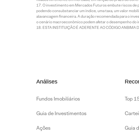
O investimento em Mercados Futuros embute riscos de pe
podendo consubstanciar um índice, uma taxa, um valor mobiliá
alavancagem financeira. A duração recomendada para o invest
o cenário macroeconômico podem afetar o desempenho do i
ESTA INSTITUIÇÃO É ADERENTE AO CÓDIGO ANBIMA 
Análises
Reco
Fundos Imobiliários
Top 15
Guia de Investimentos
Carte
Ações
Guia 