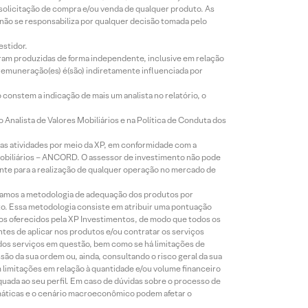
 solicitação de compra e/ou venda de qualquer produto. As
 não se responsabiliza por qualquer decisão tomada pelo
estidor.
foram produzidas de forma independente, inclusive em relação
 remuneração(es) é(são) indiretamente influenciada por
constem a indicação de mais um analista no relatório, o
Analista de Valores Mobiliários e na Política de Conduta dos
s atividades por meio da XP, em conformidade com a
Mobiliários – ANCORD. O assessor de investimento não pode
iente para a realização de qualquer operação no mercado de
lizamos a metodologia de adequação dos produtos por
to. Essa metodologia consiste em atribuir uma pontuação
tos oferecidos pela XP Investimentos, de modo que todos os
ntes de aplicar nos produtos e/ou contratar os serviços
 dos serviços em questão, bem como se há limitações de
o da sua ordem ou, ainda, consultando o risco geral da sua
m limitações em relação à quantidade e/ou volume financeiro
equada ao seu perfil. Em caso de dúvidas sobre o processo de
imáticas e o cenário macroeconômico podem afetar o