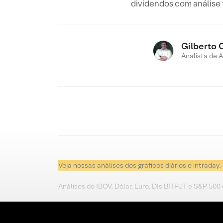
dividendos com análise
Gilberto 
Analista de 
Veja nossas análises dos gráficos diários e intraday.
Análises do IBOV, Dólar, Euro, DIs BITFUT e S&P 500