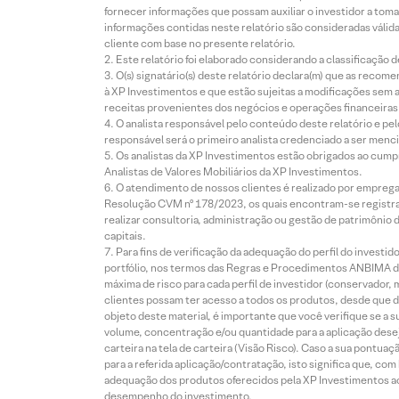
fornecer informações que possam auxiliar o investidor a toma
informações contidas neste relatório são consideradas válida
cliente com base no presente relatório.
Este relatório foi elaborado considerando a classificação d
O(s) signatário(s) deste relatório declara(m) que as reco
à XP Investimentos e que estão sujeitas a modificações sem 
receitas provenientes dos negócios e operações financeiras 
O analista responsável pelo conteúdo deste relatório e pe
responsável será o primeiro analista credenciado a ser menci
Os analistas da XP Investimentos estão obrigados ao cumpr
Analistas de Valores Mobiliários da XP Investimentos.
O atendimento de nossos clientes é realizado por empreg
Resolução CVM nº 178/2023, os quais encontram-se registrad
realizar consultoria, administração ou gestão de patrimônio 
capitais.
Para fins de verificação da adequação do perfil do invest
portfólio, nos termos das Regras e Procedimentos ANBIMA de
máxima de risco para cada perfil de investidor (conservado
clientes possam ter acesso a todos os produtos, desde que de
objeto deste material, é importante que você verifique se a
volume, concentração e/ou quantidade para a aplicação dese
carteira na tela de carteira (Visão Risco). Caso a sua pontu
para a referida aplicação/contratação, isto significa que, co
adequação dos produtos oferecidos pela XP Investimentos ao
desempenho do investimento.