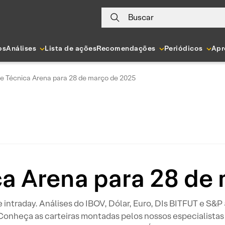
Buscar
os
Análises
Lista de ações
Recomendações
Periódicos
Apr
se Técnica Arena para 28 de março de 2025
ca Arena para 28 de
 e intraday. Análises do IBOV, Dólar, Euro, DIs BITFUT e S&
 Conheça as carteiras montadas pelos nossos especialistas