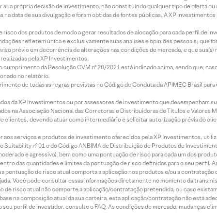
r sua própria decisão de investimento, não constituindo qualquer tipo de oferta ou
s na data de sua divulgação e foram obtidas de fontes públicas. A XP Investimentos
e risco dos produtos de modo a gerar resultados de alocação para cada perfil de inv
mendações refletem única e exclusivamente suas análises e opiniões pessoais, que 
aviso prévio em decorrência de alterações nas condições de mercado, e que sua(s)
realizadas pela XP Investimentos.
lo cumprimento da Resolução CVM nº 20/2021 está indicado acima, sendo que, caso 
onado no relatório.
imento de todas as regras previstas no Código de Conduta da APIMEC Brasil para o 
ados da XP Investimentos ou por assessores de investimento que desempenham sua
os na Associação Nacional das Corretoras e Distribuidoras de Títulos e Valores 
de clientes, devendo atuar como intermediário e solicitar autorização prévia do cl
idor aos serviços e produtos de investimento oferecidos pela XP Investimentos, uti
 Suitability nº 01 e do Código ANBIMA de Distribuição de Produtos de Investimen
r, moderado e agressivo), bem como uma pontuação de risco para cada um dos produ
ntro das quantidades e limites da pontuação de risco definidas para o seu perfil. A
 sua pontuação de risco atual comporta a aplicação nos produtos e/ou a contratação
jada. Você pode consultar essas informações diretamente no momento da transmissã
ação de risco atual não comporte a aplicação/contratação pretendida, ou caso exista
m base na composição atual da sua carteira, esta aplicação/contratação não está ad
 seu perfil de investidor, consulte o FAQ. As condições de mercado, mudanças cl