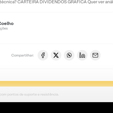
 técnica? CARTEIRA DIVIDENDOS GRÁFICA Quer ver anális
Coelho
Ações
Compartilhar:
 com pontos de suporte e resistência.