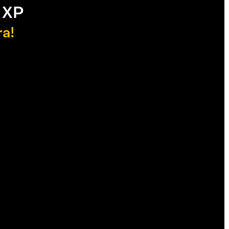
 XP
ra!