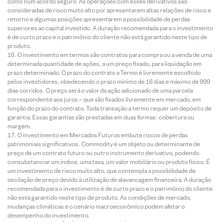
como num acordo seguro. As operações com esses derivativos são
consideradas de risco muito alto por apresentarem altas relações de risco e
retorno e algumas posições apresentarem a possibilidade de perdas
superiores ao capital investido. A duração recomendada para o investimento
é de curto prazo e o patrimônio do cliente não está garantido neste tipo de
produto.
O investimento em termos são contratos para compra ou a venda de uma
determinada quantidade de ações, a um preço fixado, para liquidação em
prazo determinado. O prazo do contrato a Termo é livremente escolhido
pelos investidores, obedecendo o prazo mínimo de 16 dias e máximo de 999
dias corridos. O preço será o valor da ação adicionado de uma parcela
correspondente aos juros – que são fixados livremente em mercado, em
função do prazo do contrato. Toda transação a termo requer um depósito de
garantia. Essas garantias são prestadas em duas formas: cobertura ou
margem.
O investimento em Mercados Futuros embute riscos de perdas
patrimoniais significativos. Commodity é um objeto ou determinante de
preço de um contrato futuro ou outro instrumento derivativo, podendo
consubstanciar um índice, uma taxa, um valor mobiliário ou produto físico. É
um investimento de risco muito alto, que contempla a possibilidade de
oscilação de preço devido à utilização de alavancagem financeira. A duração
recomendada para o investimento é de curto prazo e o patrimônio do cliente
não está garantido neste tipo de produto. As condições de mercado,
mudanças climáticas e o cenário macroeconômico podem afetar o
desempenho do investimento.