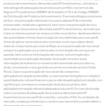
produtos de investimento oferecidos pela XP Investimentos, utilizamos a
metodologia de adequação dos produtos por portfólio, nos termos das
Regras e Procedimentos ANBIMA de Suitability nº 01 e do Código ANBIMA
de Distribuição de Produtos de Investimento. Essa metodologia consiste em
atribuir uma pontuação máxima de risco para cada perfil de investidor
(conservador, moderado e agressivo), bem como uma pontuação de risco
para cada um dos produtos oferecidos pela XP Investimentos, de modo que
todos os clientes possam ter acesso a todos os produtos, desde que dentro
das quantidades e limites da pontuação de risco definidas para o seu perfil.
Antes de aplicar nos produtos e/ou contratar os serviços objeto deste
material, é importante que você verifique se a sua pontuação de risco atual
comporta a aplicação nos produtos e/ou a contratação dos serviços em
questão, bem como se há limitações de volume, concentração e/ou
quantidade para a aplicação desejada. Você pode consultar essas
informações diretamente no momento da transmissão da sua ordem ou,
ainda, consultando o risco geral da sua carteira na tela de carteira (Visão
Risco). Caso a sua pontuação de risco atual não comporte a
aplicação/contratação pretendida, ou caso existam limitações em relação à
quantidade e/ou volume financeiro para a referida aplicação/contratação, isto
significa que, com base na composição atual da sua carteira, esta
aplicação/contratação não está adequada ao seu perfil. Em caso de dúvidas
sobre o processo de adequação dos produtos oferecidos pela XP
Investimentos ao seu perfil de investidor, consulte o FAQ. As condições de
mercado, mudanças climáticas e o cenário macroeconômico podem afetar o
desempenho do investimento.