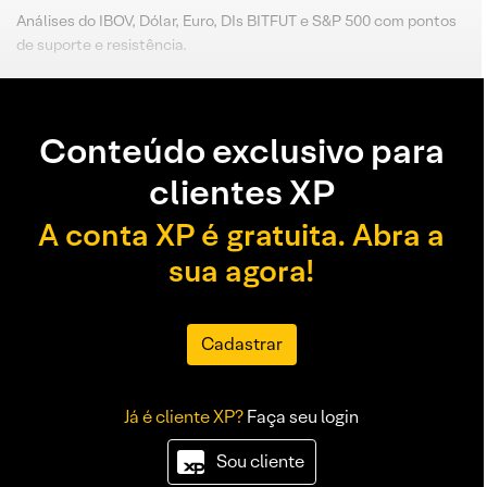
Análises do IBOV, Dólar, Euro, DIs BITFUT e S&P 500 com pontos
de suporte e resistência.
Conteúdo exclusivo para
clientes XP
A conta XP é gratuita. Abra a
sua agora!
Cadastrar
Já é cliente XP?
Faça seu login
Sou cliente