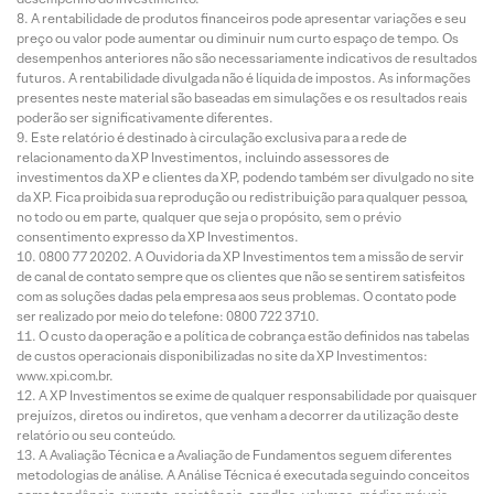
A rentabilidade de produtos financeiros pode apresentar variações e seu
preço ou valor pode aumentar ou diminuir num curto espaço de tempo. Os
desempenhos anteriores não são necessariamente indicativos de resultados
futuros. A rentabilidade divulgada não é líquida de impostos. As informações
presentes neste material são baseadas em simulações e os resultados reais
poderão ser significativamente diferentes.
Este relatório é destinado à circulação exclusiva para a rede de
relacionamento da XP Investimentos, incluindo assessores de
investimentos da XP e clientes da XP, podendo também ser divulgado no site
da XP. Fica proibida sua reprodução ou redistribuição para qualquer pessoa,
no todo ou em parte, qualquer que seja o propósito, sem o prévio
consentimento expresso da XP Investimentos.
0800 77 20202. A Ouvidoria da XP Investimentos tem a missão de servir
de canal de contato sempre que os clientes que não se sentirem satisfeitos
com as soluções dadas pela empresa aos seus problemas. O contato pode
ser realizado por meio do telefone: 0800 722 3710.
O custo da operação e a política de cobrança estão definidos nas tabelas
de custos operacionais disponibilizadas no site da XP Investimentos:
www.xpi.com.br.
A XP Investimentos se exime de qualquer responsabilidade por quaisquer
prejuízos, diretos ou indiretos, que venham a decorrer da utilização deste
relatório ou seu conteúdo.
A Avaliação Técnica e a Avaliação de Fundamentos seguem diferentes
metodologias de análise. A Análise Técnica é executada seguindo conceitos