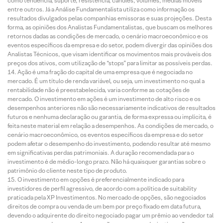
como tendência, suporte, resistência, candles, volumes, médias móveis
entre outros. Já a Análise Fundamentalista utiliza como informação os
resultados divulgados pelas companhias emissoras e suas projeções. Desta
forma, as opiniões dos Analistas Fundamentalistas, que buscam os melhores
retornos dadas as condições de mercado, o cenário macroeconômico e os
eventos específicos da empresa e do setor, podem divergir das opiniões dos
Analistas Técnicos, que visam identificar os movimentos mais prováveis dos
preços dos ativos, com utilização de “stops” para limitar as possíveis perdas.
Ação é uma fração do capital de uma empresa que é negociada no
mercado. É um título de renda variável, ou seja, um investimento no qual a
rentabilidade não é preestabelecida, varia conforme as cotações de
mercado. O investimento em ações é um investimento de alto risco e os
desempenhos anteriores não são necessariamente indicativos de resultados
futuros e nenhuma declaração ou garantia, de forma expressa ou implícita, é
feita neste material em relação a desempenhos. As condições de mercado, o
cenário macroeconômico, os eventos específicos da empresa e do setor
podem afetar o desempenho do investimento, podendo resultar até mesmo
em significativas perdas patrimoniais. A duração recomendada para o
investimento é de médio-longo prazo. Não há quaisquer garantias sobre o
patrimônio do cliente neste tipo de produto.
O investimento em opções é preferencialmente indicado para
investidores de perfil agressivo, de acordo com a política de suitability
praticada pela XP Investimentos. No mercado de opções, são negociados
direitos de compra ou venda de um bem por preço fixado em data futura,
devendo o adquirente do direito negociado pagar um prêmio ao vendedor tal