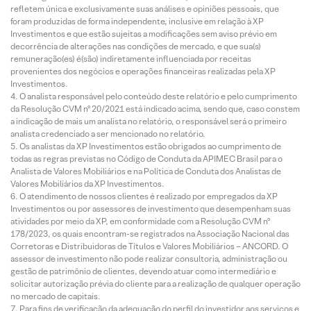
refletem única e exclusivamente suas análises e opiniões pessoais, que
foram produzidas de forma independente, inclusive em relação à XP
Investimentos e que estão sujeitas a modificações sem aviso prévio em
decorrência de alterações nas condições de mercado, e que sua(s)
remuneração(es) é(são) indiretamente influenciada por receitas
provenientes dos negócios e operações financeiras realizadas pela XP
Investimentos.
O analista responsável pelo conteúdo deste relatório e pelo cumprimento
da Resolução CVM nº 20/2021 está indicado acima, sendo que, caso constem
a indicação de mais um analista no relatório, o responsável será o primeiro
analista credenciado a ser mencionado no relatório.
Os analistas da XP Investimentos estão obrigados ao cumprimento de
todas as regras previstas no Código de Conduta da APIMEC Brasil para o
Analista de Valores Mobiliários e na Política de Conduta dos Analistas de
Valores Mobiliários da XP Investimentos.
O atendimento de nossos clientes é realizado por empregados da XP
Investimentos ou por assessores de investimento que desempenham suas
atividades por meio da XP, em conformidade com a Resolução CVM nº
178/2023, os quais encontram-se registrados na Associação Nacional das
Corretoras e Distribuidoras de Títulos e Valores Mobiliários – ANCORD. O
assessor de investimento não pode realizar consultoria, administração ou
gestão de patrimônio de clientes, devendo atuar como intermediário e
solicitar autorização prévia do cliente para a realização de qualquer operação
no mercado de capitais.
Para fins de verificação da adequação do perfil do investidor aos serviços e