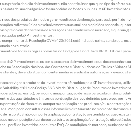
r sua própria decisão de investimento, não constituindo qualquer tipo de oferta ou
s na data de sua divulgação e foram obtidas de fontes públicas. A XP Investimentos
e risco dos produtos de modo a gerar resultados de alocação para cada perfil de inv
mendações refletem única e exclusivamente suas análises e opiniões pessoais, que 
aviso prévio em decorrência de alterações nas condições de mercado, e que sua(s)
realizadas pela XP Investimentos.
lo cumprimento da Resolução CVM nº 20/2021 está indicado acima, sendo que, caso 
onado no relatório.
imento de todas as regras previstas no Código de Conduta da APIMEC Brasil para o 
ados da XP Investimentos ou por assessores de investimento que desempenham sua
os na Associação Nacional das Corretoras e Distribuidoras de Títulos e Valores 
de clientes, devendo atuar como intermediário e solicitar autorização prévia do cl
idor aos serviços e produtos de investimento oferecidos pela XP Investimentos, uti
 Suitability nº 01 e do Código ANBIMA de Distribuição de Produtos de Investimen
r, moderado e agressivo), bem como uma pontuação de risco para cada um dos produ
ntro das quantidades e limites da pontuação de risco definidas para o seu perfil. A
 sua pontuação de risco atual comporta a aplicação nos produtos e/ou a contratação
jada. Você pode consultar essas informações diretamente no momento da transmissã
ação de risco atual não comporte a aplicação/contratação pretendida, ou caso exista
m base na composição atual da sua carteira, esta aplicação/contratação não está ad
 seu perfil de investidor, consulte o FAQ. As condições de mercado, mudanças cl