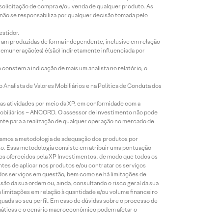
 solicitação de compra e/ou venda de qualquer produto. As
 não se responsabiliza por qualquer decisão tomada pelo
estidor.
foram produzidas de forma independente, inclusive em relação
 remuneração(es) é(são) indiretamente influenciada por
constem a indicação de mais um analista no relatório, o
Analista de Valores Mobiliários e na Política de Conduta dos
s atividades por meio da XP, em conformidade com a
Mobiliários – ANCORD. O assessor de investimento não pode
iente para a realização de qualquer operação no mercado de
lizamos a metodologia de adequação dos produtos por
to. Essa metodologia consiste em atribuir uma pontuação
tos oferecidos pela XP Investimentos, de modo que todos os
ntes de aplicar nos produtos e/ou contratar os serviços
 dos serviços em questão, bem como se há limitações de
o da sua ordem ou, ainda, consultando o risco geral da sua
m limitações em relação à quantidade e/ou volume financeiro
equada ao seu perfil. Em caso de dúvidas sobre o processo de
imáticas e o cenário macroeconômico podem afetar o