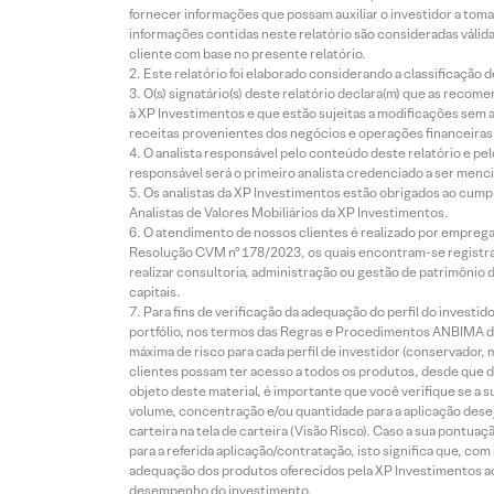
fornecer informações que possam auxiliar o investidor a toma
informações contidas neste relatório são consideradas válida
cliente com base no presente relatório.
Este relatório foi elaborado considerando a classificação d
O(s) signatário(s) deste relatório declara(m) que as reco
à XP Investimentos e que estão sujeitas a modificações sem 
receitas provenientes dos negócios e operações financeiras 
O analista responsável pelo conteúdo deste relatório e pe
responsável será o primeiro analista credenciado a ser menci
Os analistas da XP Investimentos estão obrigados ao cumpr
Analistas de Valores Mobiliários da XP Investimentos.
O atendimento de nossos clientes é realizado por empreg
Resolução CVM nº 178/2023, os quais encontram-se registrad
realizar consultoria, administração ou gestão de patrimônio 
capitais.
Para fins de verificação da adequação do perfil do invest
portfólio, nos termos das Regras e Procedimentos ANBIMA de
máxima de risco para cada perfil de investidor (conservado
clientes possam ter acesso a todos os produtos, desde que de
objeto deste material, é importante que você verifique se a
volume, concentração e/ou quantidade para a aplicação dese
carteira na tela de carteira (Visão Risco). Caso a sua pontu
para a referida aplicação/contratação, isto significa que, co
adequação dos produtos oferecidos pela XP Investimentos ao
desempenho do investimento.