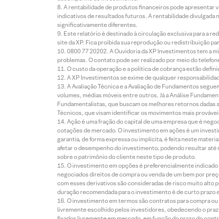
A rentabilidade de produtos financeiros pode apresentar
indicativos de resultados futuros. A rentabilidade divulgada
significativamente diferentes.
Este relatório é destinado à circulação exclusiva para a 
site da XP. Fica proibida sua reprodução ou redistribuição p
0800 77 20202. A Ouvidoria da XP Investimentos tem a mi
problemas. O contato pode ser realizado por meio do telefon
O custo da operação e a política de cobrança estão defini
A XP Investimentos se exime de qualquer responsabilidade
A Avaliação Técnica e a Avaliação de Fundamentos seguem
volumes, médias móveis entre outros. Já a Análise Fundament
Fundamentalistas, que buscam os melhores retornos dadas as
Técnicos, que visam identificar os movimentos mais prováveis 
Ação é uma fração do capital de uma empresa que é negoci
cotações de mercado. O investimento em ações é um investi
garantia, de forma expressa ou implícita, é feita neste ma
afetar o desempenho do investimento, podendo resultar até 
sobre o patrimônio do cliente neste tipo de produto.
O investimento em opções é preferencialmente indicado pa
negociados direitos de compra ou venda de um bem por preço
com esses derivativos são consideradas de risco muito alto p
duração recomendada para o investimento é de curto prazo e 
O investimento em termos são contratos para compra ou a
livremente escolhido pelos investidores, obedecendo o prazo
fixados livremente em mercado, em função do prazo do contr