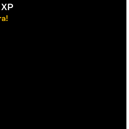
 XP
ra!