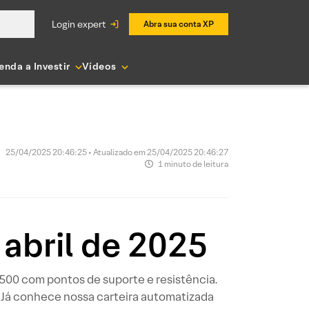
login expert
Abra sua conta XP
enda a Investir
Vídeos
25/04/2025 20:46:25 • Atualizado em 25/04/2025 20:46:27
1 minuto de leitura
 abril de 2025
P 500 com pontos de suporte e resistência.
 Já conhece nossa carteira automatizada