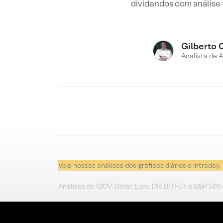
dividendos com análise
Gilberto 
Analista de 
Veja nossas análises dos gráficos diários e intraday.
Análises do IBOV, Dólar, Euro, DIs BITFUT e S&P 500