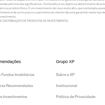
rdas patrimoniais significativos. Commodity é um objeto ou determinante de preç
rio ou produto físico. É um investimento de risco muito alto, que contempla a possi
imento é de curto prazo e o patrimônio do cliente não está garantido neste tipo 
nvestimento.
DE DISTRIBUIÇÃO DE PRODUTOS DE INVESTIMENTO.
mendações
Grupo XP
 Fundos Imobiliários
Sobre a XP
iras Recomendadas
Institucional
de Investimentos
Política de Privacidade