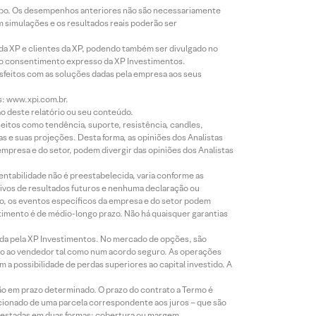
empo. Os desempenhos anteriores não são necessariamente
m simulações e os resultados reais poderão ser
 da XP e clientes da XP, podendo também ser divulgado no
évio consentimento expresso da XP Investimentos.
isfeitos com as soluções dadas pela empresa aos seus
s: www.xpi.com.br.
ão deste relatório ou seu conteúdo.
eitos como tendência, suporte, resistência, candles,
s e suas projeções. Desta forma, as opiniões dos Analistas
presa e do setor, podem divergir das opiniões dos Analistas
entabilidade não é preestabelecida, varia conforme as
ivos de resultados futuros e nenhuma declaração ou
co, os eventos específicos da empresa e do setor podem
timento é de médio-longo prazo. Não há quaisquer garantias
icada pela XP Investimentos. No mercado de opções, são
mio ao vendedor tal como num acordo seguro. As operações
a possibilidade de perdas superiores ao capital investido. A
ão em prazo determinado. O prazo do contrato a Termo é
icionado de uma parcela correspondente aos juros – que são
prestadas em duas formas: cobertura ou margem.