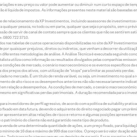
 variações e seu preço ou valor pode aumentar ou diminuir num curto espaço de t
 não é líquida de impostos. As informações presentes neste material são baseadas e
rede de relacionamento da XP Investimentos, incluindo assessores de investimentos
ara qualquer pessoa, no todo ou em parte, qualquer que seja o propósito, sem o pr
ssão de servir de canal de contato sempre que os clientes que não se sentirem sat
e: 0800 722 3710.
dos nas tabelas de custos operacionais disponibilizadas no site da XP Investimento
 por quaisquer prejuízos, diretos ou indiretos, que venham a decorrer da utilizaç
 diferentes metodologias de análise. A Análise Técnica é executada seguindo conc
alista utiliza como informação os resultados divulgados pelas companhias emissora
 condições de mercado, o cenário macroeconômico e os eventos específicos da em
dos preços dos ativos, com utilização de “stops” para limitar as possíveis perdas.
ada no mercado. É um título de renda variável, ou seja, um investimento no qual a r
mento de alto risco e os desempenhos anteriores não são necessariamente indicat
terial em relação a desempenhos. As condições de mercado, o cenário macroeconômi
mesmo em significativas perdas patrimoniais. A duração recomendada para o inves
ra investidores de perfil agressivo, de acordo com a política de suitability prat
 fixado em data futura, devendo o adquirente do direito negociado pagar um prê
or apresentarem altas relações de risco e retorno e algumas posições apresentarem 
o patrimônio do cliente não está garantido neste tipo de produto.
 venda de uma determinada quantidade de ações, a um preço fixado, para liquidaç
 mínimo de 16 dias e máximo de 999 dias corridos. O preço será o valor da ação ad
ato. Toda transação a termo requer um depósito de garantia. Essas garantias são 