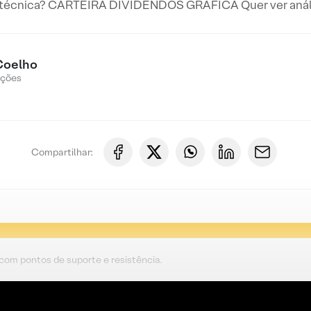
 técnica? CARTEIRA DIVIDENDOS GRÁFICA Quer ver anális
Coelho
Ações
Compartilhar:
 com pontos de suporte e resistência.