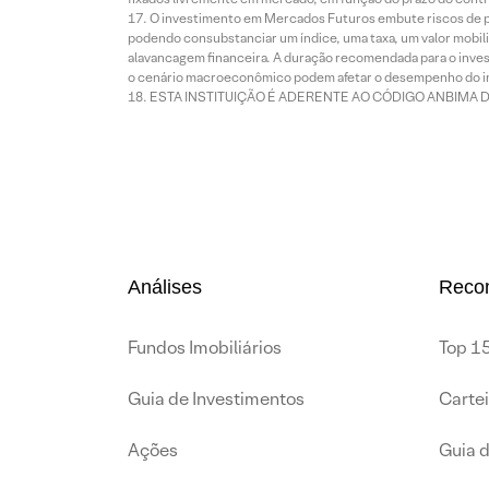
O investimento em Mercados Futuros embute riscos de pe
podendo consubstanciar um índice, uma taxa, um valor mobiliá
alavancagem financeira. A duração recomendada para o invest
o cenário macroeconômico podem afetar o desempenho do i
ESTA INSTITUIÇÃO É ADERENTE AO CÓDIGO ANBIMA 
Análises
Reco
Fundos Imobiliários
Top 15
Guia de Investimentos
Carte
Ações
Guia 