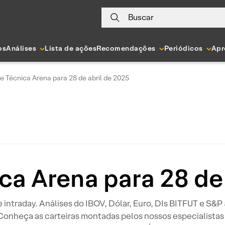
Buscar
os
Análises
Lista de ações
Recomendações
Periódicos
Apr
e Técnica Arena para 28 de abril de 2025
ca Arena para 28 de
 e intraday. Análises do IBOV, Dólar, Euro, DIs BITFUT e S&
 Conheça as carteiras montadas pelos nossos especialistas