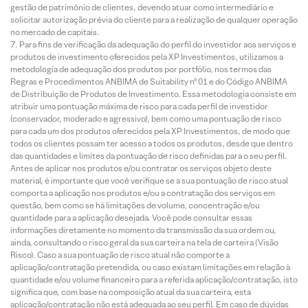
gestão de patrimônio de clientes, devendo atuar como intermediário e
solicitar autorização prévia do cliente para a realização de qualquer operação
no mercado de capitais.
Para fins de verificação da adequação do perfil do investidor aos serviços e
produtos de investimento oferecidos pela XP Investimentos, utilizamos a
metodologia de adequação dos produtos por portfólio, nos termos das
Regras e Procedimentos ANBIMA de Suitability nº 01 e do Código ANBIMA
de Distribuição de Produtos de Investimento. Essa metodologia consiste em
atribuir uma pontuação máxima de risco para cada perfil de investidor
(conservador, moderado e agressivo), bem como uma pontuação de risco
para cada um dos produtos oferecidos pela XP Investimentos, de modo que
todos os clientes possam ter acesso a todos os produtos, desde que dentro
das quantidades e limites da pontuação de risco definidas para o seu perfil.
Antes de aplicar nos produtos e/ou contratar os serviços objeto deste
material, é importante que você verifique se a sua pontuação de risco atual
comporta a aplicação nos produtos e/ou a contratação dos serviços em
questão, bem como se há limitações de volume, concentração e/ou
quantidade para a aplicação desejada. Você pode consultar essas
informações diretamente no momento da transmissão da sua ordem ou,
ainda, consultando o risco geral da sua carteira na tela de carteira (Visão
Risco). Caso a sua pontuação de risco atual não comporte a
aplicação/contratação pretendida, ou caso existam limitações em relação à
quantidade e/ou volume financeiro para a referida aplicação/contratação, isto
significa que, com base na composição atual da sua carteira, esta
aplicação/contratação não está adequada ao seu perfil. Em caso de dúvidas