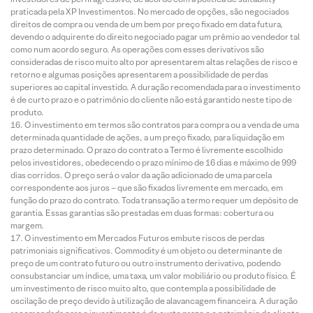
praticada pela XP Investimentos. No mercado de opções, são negociados
direitos de compra ou venda de um bem por preço fixado em data futura,
devendo o adquirente do direito negociado pagar um prêmio ao vendedor tal
como num acordo seguro. As operações com esses derivativos são
consideradas de risco muito alto por apresentarem altas relações de risco e
retorno e algumas posições apresentarem a possibilidade de perdas
superiores ao capital investido. A duração recomendada para o investimento
é de curto prazo e o patrimônio do cliente não está garantido neste tipo de
produto.
O investimento em termos são contratos para compra ou a venda de uma
determinada quantidade de ações, a um preço fixado, para liquidação em
prazo determinado. O prazo do contrato a Termo é livremente escolhido
pelos investidores, obedecendo o prazo mínimo de 16 dias e máximo de 999
dias corridos. O preço será o valor da ação adicionado de uma parcela
correspondente aos juros – que são fixados livremente em mercado, em
função do prazo do contrato. Toda transação a termo requer um depósito de
garantia. Essas garantias são prestadas em duas formas: cobertura ou
margem.
O investimento em Mercados Futuros embute riscos de perdas
patrimoniais significativos. Commodity é um objeto ou determinante de
preço de um contrato futuro ou outro instrumento derivativo, podendo
consubstanciar um índice, uma taxa, um valor mobiliário ou produto físico. É
um investimento de risco muito alto, que contempla a possibilidade de
oscilação de preço devido à utilização de alavancagem financeira. A duração