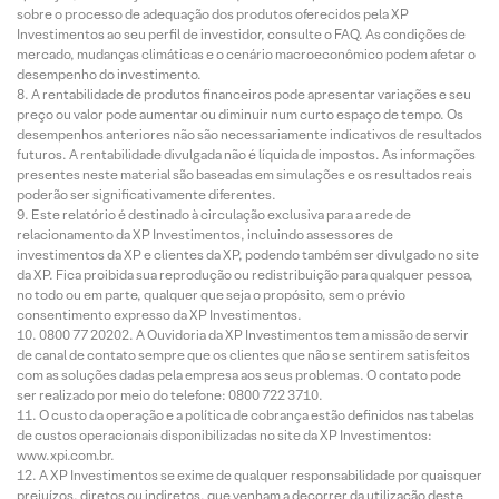
sobre o processo de adequação dos produtos oferecidos pela XP
Investimentos ao seu perfil de investidor, consulte o FAQ. As condições de
mercado, mudanças climáticas e o cenário macroeconômico podem afetar o
desempenho do investimento.
A rentabilidade de produtos financeiros pode apresentar variações e seu
preço ou valor pode aumentar ou diminuir num curto espaço de tempo. Os
desempenhos anteriores não são necessariamente indicativos de resultados
futuros. A rentabilidade divulgada não é líquida de impostos. As informações
presentes neste material são baseadas em simulações e os resultados reais
poderão ser significativamente diferentes.
Este relatório é destinado à circulação exclusiva para a rede de
relacionamento da XP Investimentos, incluindo assessores de
investimentos da XP e clientes da XP, podendo também ser divulgado no site
da XP. Fica proibida sua reprodução ou redistribuição para qualquer pessoa,
no todo ou em parte, qualquer que seja o propósito, sem o prévio
consentimento expresso da XP Investimentos.
0800 77 20202. A Ouvidoria da XP Investimentos tem a missão de servir
de canal de contato sempre que os clientes que não se sentirem satisfeitos
com as soluções dadas pela empresa aos seus problemas. O contato pode
ser realizado por meio do telefone: 0800 722 3710.
O custo da operação e a política de cobrança estão definidos nas tabelas
de custos operacionais disponibilizadas no site da XP Investimentos:
www.xpi.com.br.
A XP Investimentos se exime de qualquer responsabilidade por quaisquer
prejuízos, diretos ou indiretos, que venham a decorrer da utilização deste