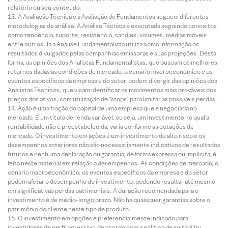
relatório ou seu conteúdo.
A Avaliação Técnica e a Avaliação de Fundamentos seguem diferentes
metodologias de análise. A Análise Técnica é executada seguindo conceitos
como tendência, suporte, resistência, candles, volumes, médias móveis
entre outros. Já a Análise Fundamentalista utiliza como informação os
resultados divulgados pelas companhias emissoras e suas projeções. Desta
forma, as opiniões dos Analistas Fundamentalistas, que buscam os melhores
retornos dadas as condições de mercado, o cenário macroeconômico e os
eventos específicos da empresa e do setor, podem divergir das opiniões dos
Analistas Técnicos, que visam identificar os movimentos mais prováveis dos
preços dos ativos, com utilização de “stops” para limitar as possíveis perdas.
Ação é uma fração do capital de uma empresa que é negociada no
mercado. É um título de renda variável, ou seja, um investimento no qual a
rentabilidade não é preestabelecida, varia conforme as cotações de
mercado. O investimento em ações é um investimento de alto risco e os
desempenhos anteriores não são necessariamente indicativos de resultados
futuros e nenhuma declaração ou garantia, de forma expressa ou implícita, é
feita neste material em relação a desempenhos. As condições de mercado, o
cenário macroeconômico, os eventos específicos da empresa e do setor
podem afetar o desempenho do investimento, podendo resultar até mesmo
em significativas perdas patrimoniais. A duração recomendada para o
investimento é de médio-longo prazo. Não há quaisquer garantias sobre o
patrimônio do cliente neste tipo de produto.
O investimento em opções é preferencialmente indicado para
investidores de perfil agressivo, de acordo com a política de suitability