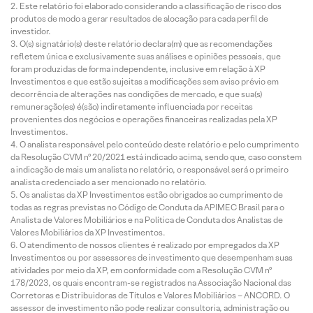
Este relatório foi elaborado considerando a classificação de risco dos
produtos de modo a gerar resultados de alocação para cada perfil de
investidor.
O(s) signatário(s) deste relatório declara(m) que as recomendações
refletem única e exclusivamente suas análises e opiniões pessoais, que
foram produzidas de forma independente, inclusive em relação à XP
Investimentos e que estão sujeitas a modificações sem aviso prévio em
decorrência de alterações nas condições de mercado, e que sua(s)
remuneração(es) é(são) indiretamente influenciada por receitas
provenientes dos negócios e operações financeiras realizadas pela XP
Investimentos.
O analista responsável pelo conteúdo deste relatório e pelo cumprimento
da Resolução CVM nº 20/2021 está indicado acima, sendo que, caso constem
a indicação de mais um analista no relatório, o responsável será o primeiro
analista credenciado a ser mencionado no relatório.
Os analistas da XP Investimentos estão obrigados ao cumprimento de
todas as regras previstas no Código de Conduta da APIMEC Brasil para o
Analista de Valores Mobiliários e na Política de Conduta dos Analistas de
Valores Mobiliários da XP Investimentos.
O atendimento de nossos clientes é realizado por empregados da XP
Investimentos ou por assessores de investimento que desempenham suas
atividades por meio da XP, em conformidade com a Resolução CVM nº
178/2023, os quais encontram-se registrados na Associação Nacional das
Corretoras e Distribuidoras de Títulos e Valores Mobiliários – ANCORD. O
assessor de investimento não pode realizar consultoria, administração ou