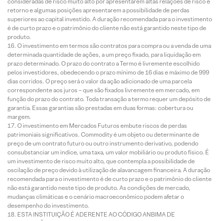
consideradas de risco muito alto por apresentarem altas relações de risco e
retorno e algumas posições apresentarem a possibilidade de perdas
superiores ao capital investido. A duração recomendada para o investimento
é de curto prazo e o patrimônio do cliente não está garantido neste tipo de
produto.
O investimento em termos são contratos para compra ou a venda de uma
determinada quantidade de ações, a um preço fixado, para liquidação em
prazo determinado. O prazo do contrato a Termo é livremente escolhido
pelos investidores, obedecendo o prazo mínimo de 16 dias e máximo de 999
dias corridos. O preço será o valor da ação adicionado de uma parcela
correspondente aos juros – que são fixados livremente em mercado, em
função do prazo do contrato. Toda transação a termo requer um depósito de
garantia. Essas garantias são prestadas em duas formas: cobertura ou
margem.
O investimento em Mercados Futuros embute riscos de perdas
patrimoniais significativos. Commodity é um objeto ou determinante de
preço de um contrato futuro ou outro instrumento derivativo, podendo
consubstanciar um índice, uma taxa, um valor mobiliário ou produto físico. É
um investimento de risco muito alto, que contempla a possibilidade de
oscilação de preço devido à utilização de alavancagem financeira. A duração
recomendada para o investimento é de curto prazo e o patrimônio do cliente
não está garantido neste tipo de produto. As condições de mercado,
mudanças climáticas e o cenário macroeconômico podem afetar o
desempenho do investimento.
ESTA INSTITUIÇÃO É ADERENTE AO CÓDIGO ANBIMA DE