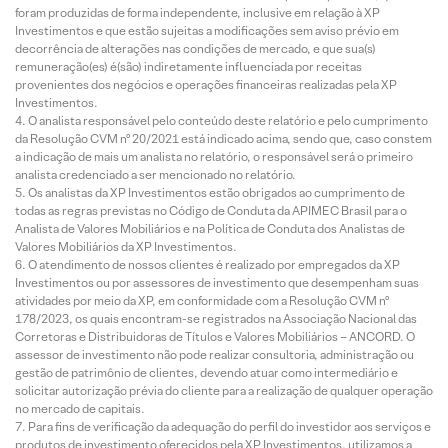
foram produzidas de forma independente, inclusive em relação à XP
Investimentos e que estão sujeitas a modificações sem aviso prévio em
decorrência de alterações nas condições de mercado, e que sua(s)
remuneração(es) é(são) indiretamente influenciada por receitas
provenientes dos negócios e operações financeiras realizadas pela XP
Investimentos.
O analista responsável pelo conteúdo deste relatório e pelo cumprimento
da Resolução CVM nº 20/2021 está indicado acima, sendo que, caso constem
a indicação de mais um analista no relatório, o responsável será o primeiro
analista credenciado a ser mencionado no relatório.
Os analistas da XP Investimentos estão obrigados ao cumprimento de
todas as regras previstas no Código de Conduta da APIMEC Brasil para o
Analista de Valores Mobiliários e na Política de Conduta dos Analistas de
Valores Mobiliários da XP Investimentos.
O atendimento de nossos clientes é realizado por empregados da XP
Investimentos ou por assessores de investimento que desempenham suas
atividades por meio da XP, em conformidade com a Resolução CVM nº
178/2023, os quais encontram-se registrados na Associação Nacional das
Corretoras e Distribuidoras de Títulos e Valores Mobiliários – ANCORD. O
assessor de investimento não pode realizar consultoria, administração ou
gestão de patrimônio de clientes, devendo atuar como intermediário e
solicitar autorização prévia do cliente para a realização de qualquer operação
no mercado de capitais.
Para fins de verificação da adequação do perfil do investidor aos serviços e
produtos de investimento oferecidos pela XP Investimentos, utilizamos a