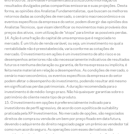
entre outros. Já a Análise Fundamentalista utiliza como informação os
resultados divulgados pelas companhias emissoras e suas projeções. Desta
forma, as opiniões dos Analistas Fundamentalistas, que buscam os melhores
retornos dadas as condições de mercado, o cenário macroeconômico e os
eventos específicos da empresa e do setor, podem divergir das opiniões dos
Analistas Técnicos, que visam identificar os movimentos mais prováveis dos
preços dos ativos, com utilização de “stops” para limitar as possíveis perdas.
Ação é uma fração do capital de uma empresa que é negociada no
mercado. É um título de renda variável, ou seja, um investimento no qual a
rentabilidade não é preestabelecida, varia conforme as cotações de
mercado. O investimento em ações é um investimento de alto risco e os
desempenhos anteriores não são necessariamente indicativos de resultados
futuros e nenhuma declaração ou garantia, de forma expressa ou implícita, é
feita neste material em relação a desempenhos. As condições de mercado, o
cenário macroeconômico, os eventos específicos da empresa e do setor
podem afetar o desempenho do investimento, podendo resultar até mesmo
em significativas perdas patrimoniais. A duração recomendada para o
investimento é de médio-longo prazo. Não há quaisquer garantias sobre o
patrimônio do cliente neste tipo de produto.
O investimento em opções é preferencialmente indicado para
investidores de perfil agressivo, de acordo com a política de suitability
praticada pela XP Investimentos. No mercado de opções, são negociados
direitos de compra ou venda de um bem por preço fixado em data futura,
devendo o adquirente do direito negociado pagar um prêmio ao vendedor tal
como num acordo seguro. As operações com esses derivativos são