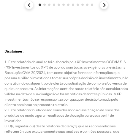
Disclaimer:
Este relatório de análise foi elaborado pela XP Investimentos CCTVM S.A.
(“XP Investimentos ou XP”) de acordo com todas as exigências previstas na
Resolução CVM 20/2021, tem como objetivo fornecer informações que
possam auxiliar o investidor a tomar sua própria decisão de investimento, não
constituindo qualquer tipo de oferta ou solicitação de compra e/ou venda de
qualquer produto. As informações contidas neste relatório são consideradas
válidas na data de sua divulgação e foram obtidas de fontes públicas. A XP
Investimentos não se responsabiliza por qualquer decisão tomada pelo
cliente com base no presente relatório.
Este relatório foi elaborado considerando a classificação de risco dos
produtos de modo a gerar resultados de alocação para cada perfil de
investidor.
O(s) signatário(s) deste relatório declara(m) que as recomendações
refletem única e exclusivamente suas análises e opiniões pessoais, que