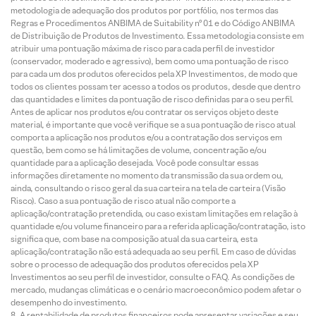
metodologia de adequação dos produtos por portfólio, nos termos das
Regras e Procedimentos ANBIMA de Suitability nº 01 e do Código ANBIMA
de Distribuição de Produtos de Investimento. Essa metodologia consiste em
atribuir uma pontuação máxima de risco para cada perfil de investidor
(conservador, moderado e agressivo), bem como uma pontuação de risco
para cada um dos produtos oferecidos pela XP Investimentos, de modo que
todos os clientes possam ter acesso a todos os produtos, desde que dentro
das quantidades e limites da pontuação de risco definidas para o seu perfil.
Antes de aplicar nos produtos e/ou contratar os serviços objeto deste
material, é importante que você verifique se a sua pontuação de risco atual
comporta a aplicação nos produtos e/ou a contratação dos serviços em
questão, bem como se há limitações de volume, concentração e/ou
quantidade para a aplicação desejada. Você pode consultar essas
informações diretamente no momento da transmissão da sua ordem ou,
ainda, consultando o risco geral da sua carteira na tela de carteira (Visão
Risco). Caso a sua pontuação de risco atual não comporte a
aplicação/contratação pretendida, ou caso existam limitações em relação à
quantidade e/ou volume financeiro para a referida aplicação/contratação, isto
significa que, com base na composição atual da sua carteira, esta
aplicação/contratação não está adequada ao seu perfil. Em caso de dúvidas
sobre o processo de adequação dos produtos oferecidos pela XP
Investimentos ao seu perfil de investidor, consulte o FAQ. As condições de
mercado, mudanças climáticas e o cenário macroeconômico podem afetar o
desempenho do investimento.
A rentabilidade de produtos financeiros pode apresentar variações e seu