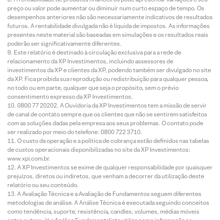
preço ou valor pode aumentar ou diminuir num curto espaço de tempo. Os
desempenhos anteriores não são necessariamente indicativos de resultados
futuros. A rentabilidade divulgada não é líquida de impostos. As informações
presentes neste material são baseadas em simulações e os resultados reais
poderão ser significativamente diferentes.
Este relatório é destinado à circulação exclusiva para a rede de
relacionamento da XP Investimentos, incluindo assessores de
investimentos da XP e clientes da XP, podendo também ser divulgado no site
da XP. Fica proibida sua reprodução ou redistribuição para qualquer pessoa,
no todo ou em parte, qualquer que seja o propósito, sem o prévio
consentimento expresso da XP Investimentos.
0800 77 20202. A Ouvidoria da XP Investimentos tem a missão de servir
de canal de contato sempre que os clientes que não se sentirem satisfeitos
com as soluções dadas pela empresa aos seus problemas. O contato pode
ser realizado por meio do telefone: 0800 722 3710.
O custo da operação e a política de cobrança estão definidos nas tabelas
de custos operacionais disponibilizadas no site da XP Investimentos:
www.xpi.com.br.
A XP Investimentos se exime de qualquer responsabilidade por quaisquer
prejuízos, diretos ou indiretos, que venham a decorrer da utilização deste
relatório ou seu conteúdo.
A Avaliação Técnica e a Avaliação de Fundamentos seguem diferentes
metodologias de análise. A Análise Técnica é executada seguindo conceitos
como tendência, suporte, resistência, candles, volumes, médias móveis