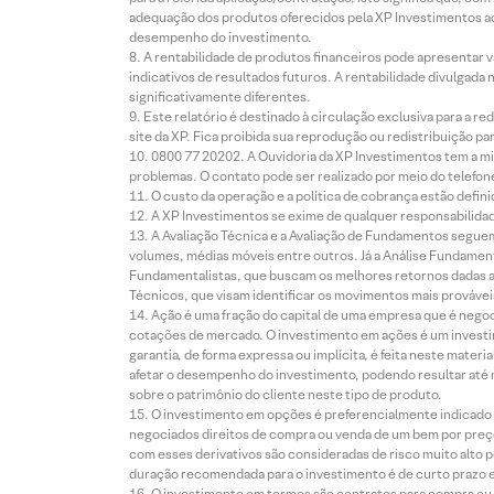
adequação dos produtos oferecidos pela XP Investimentos ao
desempenho do investimento.
A rentabilidade de produtos financeiros pode apresentar
indicativos de resultados futuros. A rentabilidade divulgada
significativamente diferentes.
Este relatório é destinado à circulação exclusiva para a 
site da XP. Fica proibida sua reprodução ou redistribuição p
0800 77 20202. A Ouvidoria da XP Investimentos tem a mi
problemas. O contato pode ser realizado por meio do telefon
O custo da operação e a política de cobrança estão defini
A XP Investimentos se exime de qualquer responsabilidade
A Avaliação Técnica e a Avaliação de Fundamentos seguem
volumes, médias móveis entre outros. Já a Análise Fundament
Fundamentalistas, que buscam os melhores retornos dadas as
Técnicos, que visam identificar os movimentos mais prováveis 
Ação é uma fração do capital de uma empresa que é negoci
cotações de mercado. O investimento em ações é um investi
garantia, de forma expressa ou implícita, é feita neste ma
afetar o desempenho do investimento, podendo resultar até 
sobre o patrimônio do cliente neste tipo de produto.
O investimento em opções é preferencialmente indicado pa
negociados direitos de compra ou venda de um bem por preço
com esses derivativos são consideradas de risco muito alto p
duração recomendada para o investimento é de curto prazo e 
O investimento em termos são contratos para compra ou a