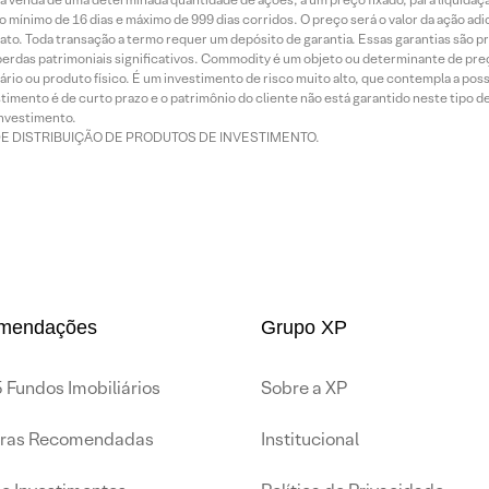
 mínimo de 16 dias e máximo de 999 dias corridos. O preço será o valor da ação ad
ato. Toda transação a termo requer um depósito de garantia. Essas garantias são 
rdas patrimoniais significativos. Commodity é um objeto ou determinante de preç
rio ou produto físico. É um investimento de risco muito alto, que contempla a possi
imento é de curto prazo e o patrimônio do cliente não está garantido neste tipo 
nvestimento.
DE DISTRIBUIÇÃO DE PRODUTOS DE INVESTIMENTO.
mendações
Grupo XP
 Fundos Imobiliários
Sobre a XP
iras Recomendadas
Institucional