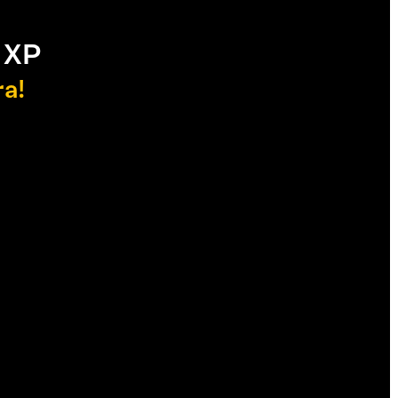
 XP
ra!