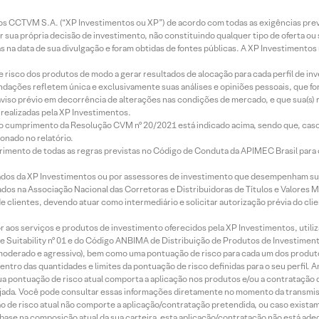
entos CCTVM S.A. (“XP Investimentos ou XP”) de acordo com todas as exigências p
r sua própria decisão de investimento, não constituindo qualquer tipo de oferta ou
s na data de sua divulgação e foram obtidas de fontes públicas. A XP Investimentos
e risco dos produtos de modo a gerar resultados de alocação para cada perfil de inv
mendações refletem única e exclusivamente suas análises e opiniões pessoais, que 
aviso prévio em decorrência de alterações nas condições de mercado, e que sua(s)
realizadas pela XP Investimentos.
lo cumprimento da Resolução CVM nº 20/2021 está indicado acima, sendo que, caso 
onado no relatório.
imento de todas as regras previstas no Código de Conduta da APIMEC Brasil para o 
ados da XP Investimentos ou por assessores de investimento que desempenham sua
os na Associação Nacional das Corretoras e Distribuidoras de Títulos e Valores 
de clientes, devendo atuar como intermediário e solicitar autorização prévia do cl
idor aos serviços e produtos de investimento oferecidos pela XP Investimentos, uti
 Suitability nº 01 e do Código ANBIMA de Distribuição de Produtos de Investimen
r, moderado e agressivo), bem como uma pontuação de risco para cada um dos produ
ntro das quantidades e limites da pontuação de risco definidas para o seu perfil. A
 sua pontuação de risco atual comporta a aplicação nos produtos e/ou a contratação
jada. Você pode consultar essas informações diretamente no momento da transmissã
ação de risco atual não comporte a aplicação/contratação pretendida, ou caso exista
m base na composição atual da sua carteira, esta aplicação/contratação não está ad