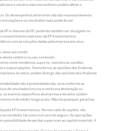
imáticas e o cenário macroeconômico podem afetar o
empo. Os desempenhos anteriores não são necessariamente
m simulações e os resultados reais poderão ser
 da XP e clientes da XP, podendo também ser divulgado no
évio consentimento expresso da XP Investimentos.
isfeitos com as soluções dadas pela empresa aos seus
s: www.xpi.com.br.
ão deste relatório ou seu conteúdo.
eitos como tendência, suporte, resistência, candles,
s e suas projeções. Desta forma, as opiniões dos Analistas
presa e do setor, podem divergir das opiniões dos Analistas
entabilidade não é preestabelecida, varia conforme as
ivos de resultados futuros e nenhuma declaração ou
co, os eventos específicos da empresa e do setor podem
timento é de médio-longo prazo. Não há quaisquer garantias
icada pela XP Investimentos. No mercado de opções, são
mio ao vendedor tal como num acordo seguro. As operações
a possibilidade de perdas superiores ao capital investido. A
ão em prazo determinado. O prazo do contrato a Termo é