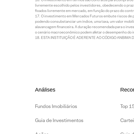
livremente escolhido pelos investidores, obedecendo o prazo
fixados livremente em mercado, em função do prazo do contr
O investimento em Mercados Futuros embute riscos de pe
podendo consubstanciar um índice, uma taxa, um valor mobiliá
alavancagem financeira. A duração recomendada para o invest
o cenário macroeconômico podem afetar o desempenho do i
ESTA INSTITUIÇÃO É ADERENTE AO CÓDIGO ANBIMA 
Análises
Reco
Fundos Imobiliários
Top 15
Guia de Investimentos
Carte