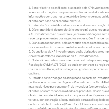
Este relatório de análise foi elaborado pela XP Investim
fornecer informações que possam auxiliar o investidor a toma
informações contidas neste relatório são consideradas válida
cliente com base no presente relatório.
Este relatório foi elaborado considerando a classificação d
O(s) signatário(s) deste relatório declara(m) que as reco
à XP Investimentos e que estão sujeitas a modificações sem 
receitas provenientes dos negócios e operações financeiras 
O analista responsável pelo conteúdo deste relatório e pe
responsável será o primeiro analista credenciado a ser menci
Os analistas da XP Investimentos estão obrigados ao cumpr
Analistas de Valores Mobiliários da XP Investimentos.
O atendimento de nossos clientes é realizado por empreg
Resolução CVM nº 178/2023, os quais encontram-se registrad
realizar consultoria, administração ou gestão de patrimônio 
capitais.
Para fins de verificação da adequação do perfil do invest
portfólio, nos termos das Regras e Procedimentos ANBIMA de
máxima de risco para cada perfil de investidor (conservado
clientes possam ter acesso a todos os produtos, desde que de
objeto deste material, é importante que você verifique se a
volume, concentração e/ou quantidade para a aplicação dese
carteira na tela de carteira (Visão Risco). Caso a sua pontu
para a referida aplicação/contratação, isto significa que, co