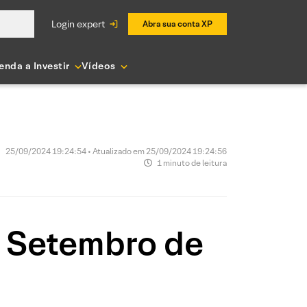
login expert
Abra sua conta XP
enda a Investir
Vídeos
25/09/2024 19:24:54 • Atualizado em 25/09/2024 19:24:56
1 minuto de leitura
e Setembro de