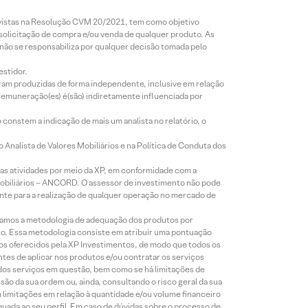
revistas na Resolução CVM 20/2021, tem como objetivo
 solicitação de compra e/ou venda de qualquer produto. As
 não se responsabiliza por qualquer decisão tomada pelo
estidor.
foram produzidas de forma independente, inclusive em relação
 remuneração(es) é(são) indiretamente influenciada por
constem a indicação de mais um analista no relatório, o
Analista de Valores Mobiliários e na Política de Conduta dos
s atividades por meio da XP, em conformidade com a
Mobiliários – ANCORD. O assessor de investimento não pode
iente para a realização de qualquer operação no mercado de
lizamos a metodologia de adequação dos produtos por
to. Essa metodologia consiste em atribuir uma pontuação
tos oferecidos pela XP Investimentos, de modo que todos os
ntes de aplicar nos produtos e/ou contratar os serviços
 dos serviços em questão, bem como se há limitações de
o da sua ordem ou, ainda, consultando o risco geral da sua
m limitações em relação à quantidade e/ou volume financeiro
equada ao seu perfil. Em caso de dúvidas sobre o processo de