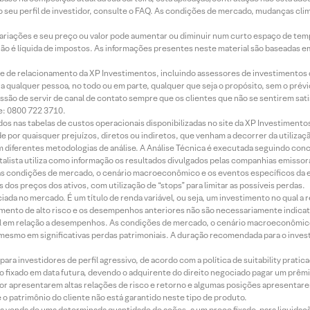
 seu perfil de investidor, consulte o FAQ. As condições de mercado, mudanças cl
 variações e seu preço ou valor pode aumentar ou diminuir num curto espaço de t
 não é líquida de impostos. As informações presentes neste material são baseadas e
rede de relacionamento da XP Investimentos, incluindo assessores de investimentos
ara qualquer pessoa, no todo ou em parte, qualquer que seja o propósito, sem o pr
ssão de servir de canal de contato sempre que os clientes que não se sentirem sat
e: 0800 722 3710.
dos nas tabelas de custos operacionais disponibilizadas no site da XP Investimento
 por quaisquer prejuízos, diretos ou indiretos, que venham a decorrer da utilizaç
 diferentes metodologias de análise. A Análise Técnica é executada seguindo conc
alista utiliza como informação os resultados divulgados pelas companhias emissora
 condições de mercado, o cenário macroeconômico e os eventos específicos da em
dos preços dos ativos, com utilização de “stops” para limitar as possíveis perdas.
ada no mercado. É um título de renda variável, ou seja, um investimento no qual a r
mento de alto risco e os desempenhos anteriores não são necessariamente indicat
terial em relação a desempenhos. As condições de mercado, o cenário macroeconômi
mesmo em significativas perdas patrimoniais. A duração recomendada para o inves
ra investidores de perfil agressivo, de acordo com a política de suitability prat
 fixado em data futura, devendo o adquirente do direito negociado pagar um prê
or apresentarem altas relações de risco e retorno e algumas posições apresentarem 
o patrimônio do cliente não está garantido neste tipo de produto.
 venda de uma determinada quantidade de ações, a um preço fixado, para liquidaç