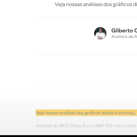
Veja nossas análises dos gráficos d
Gilberto 
Analista de 
Veja nossas análises dos gráficos diários e intraday.
Análises do IBOV, Dólar, Euro e S&P 500 com pontos 