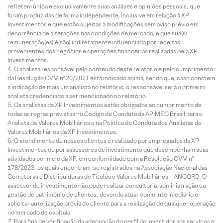
refletem única e exclusivamente suas análises e opiniões pessoais, que
foram produzidas de forma independente, inclusive em relação à XP
Investimentos e que estão sujeitas a modificações sem aviso prévio em
decorrência de alterações nas condições de mercado, e que sua(s)
remuneração(es) é(são) indiretamente influenciada por receitas
provenientes dos negócios e operações financeiras realizadas pela XP
Investimentos.
O analista responsável pelo conteúdo deste relatório e pelo cumprimento
da Resolução CVM nº 20/2021 está indicado acima, sendo que, caso constem
a indicação de mais um analista no relatório, o responsável será o primeiro
analista credenciado a ser mencionado no relatório.
Os analistas da XP Investimentos estão obrigados ao cumprimento de
todas as regras previstas no Código de Conduta da APIMEC Brasil para o
Analista de Valores Mobiliários e na Política de Conduta dos Analistas de
Valores Mobiliários da XP Investimentos.
O atendimento de nossos clientes é realizado por empregados da XP
Investimentos ou por assessores de investimento que desempenham suas
atividades por meio da XP, em conformidade com a Resolução CVM nº
178/2023, os quais encontram-se registrados na Associação Nacional das
Corretoras e Distribuidoras de Títulos e Valores Mobiliários – ANCORD. O
assessor de investimento não pode realizar consultoria, administração ou
gestão de patrimônio de clientes, devendo atuar como intermediário e
solicitar autorização prévia do cliente para a realização de qualquer operação
no mercado de capitais.
Para fins de verificação da adequação do perfil do investidor aos serviços e