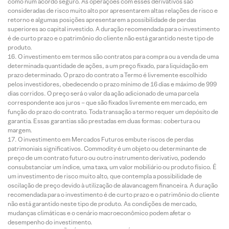
como num acordo seguro. As operações com esses derivativos são
consideradas de risco muito alto por apresentarem altas relações de risco e
retorno e algumas posições apresentarem a possibilidade de perdas
superiores ao capital investido. A duração recomendada para o investimento
é de curto prazo e o patrimônio do cliente não está garantido neste tipo de
produto.
O investimento em termos são contratos para compra ou a venda de uma
determinada quantidade de ações, a um preço fixado, para liquidação em
prazo determinado. O prazo do contrato a Termo é livremente escolhido
pelos investidores, obedecendo o prazo mínimo de 16 dias e máximo de 999
dias corridos. O preço será o valor da ação adicionado de uma parcela
correspondente aos juros – que são fixados livremente em mercado, em
função do prazo do contrato. Toda transação a termo requer um depósito de
garantia. Essas garantias são prestadas em duas formas: cobertura ou
margem.
O investimento em Mercados Futuros embute riscos de perdas
patrimoniais significativos. Commodity é um objeto ou determinante de
preço de um contrato futuro ou outro instrumento derivativo, podendo
consubstanciar um índice, uma taxa, um valor mobiliário ou produto físico. É
um investimento de risco muito alto, que contempla a possibilidade de
oscilação de preço devido à utilização de alavancagem financeira. A duração
recomendada para o investimento é de curto prazo e o patrimônio do cliente
não está garantido neste tipo de produto. As condições de mercado,
mudanças climáticas e o cenário macroeconômico podem afetar o
desempenho do investimento.