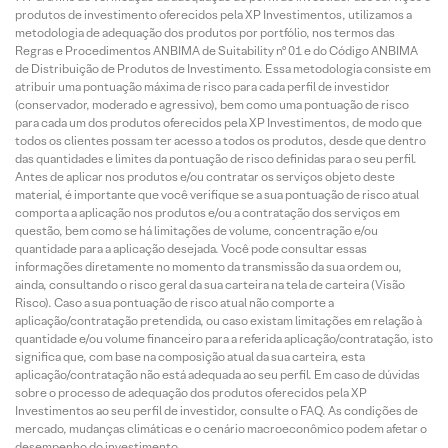
produtos de investimento oferecidos pela XP Investimentos, utilizamos a
metodologia de adequação dos produtos por portfólio, nos termos das
Regras e Procedimentos ANBIMA de Suitability nº 01 e do Código ANBIMA
de Distribuição de Produtos de Investimento. Essa metodologia consiste em
atribuir uma pontuação máxima de risco para cada perfil de investidor
(conservador, moderado e agressivo), bem como uma pontuação de risco
para cada um dos produtos oferecidos pela XP Investimentos, de modo que
todos os clientes possam ter acesso a todos os produtos, desde que dentro
das quantidades e limites da pontuação de risco definidas para o seu perfil.
Antes de aplicar nos produtos e/ou contratar os serviços objeto deste
material, é importante que você verifique se a sua pontuação de risco atual
comporta a aplicação nos produtos e/ou a contratação dos serviços em
questão, bem como se há limitações de volume, concentração e/ou
quantidade para a aplicação desejada. Você pode consultar essas
informações diretamente no momento da transmissão da sua ordem ou,
ainda, consultando o risco geral da sua carteira na tela de carteira (Visão
Risco). Caso a sua pontuação de risco atual não comporte a
aplicação/contratação pretendida, ou caso existam limitações em relação à
quantidade e/ou volume financeiro para a referida aplicação/contratação, isto
significa que, com base na composição atual da sua carteira, esta
aplicação/contratação não está adequada ao seu perfil. Em caso de dúvidas
sobre o processo de adequação dos produtos oferecidos pela XP
Investimentos ao seu perfil de investidor, consulte o FAQ. As condições de
mercado, mudanças climáticas e o cenário macroeconômico podem afetar o
desempenho do investimento.