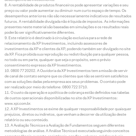
A rentabilidade de produtos financeiros pode apresentar variações e seu
preço ou valor pode aumentar ou diminuir num curto espaço de tempo. Os
desempenhos anteriores não são necessariamente indicativos de resultados
futuros. A rentabilidade divulgada não é líquida de impostos. As informações
presentes neste material são baseadas em simulações e os resultados reais
poderão ser significativamente diferentes.
Este relatório é destinado à circulação exclusiva para a rede de
relacionamento da XP Investimentos, incluindo assessores de
investimentos da XP e clientes da XP, podendo também ser divulgado no site
da XP. Fica proibida sua reprodução ou redistribuição para qualquer pessoa,
no todo ou em parte, qualquer que seja o propósito, sem o prévio
consentimento expresso da XP Investimentos.
0800 77 20202. A Ouvidoria da XP Investimentos tem a missão de servir
de canal de contato sempre que os clientes que não se sentirem satisfeitos
com as soluções dadas pela empresa aos seus problemas. O contato pode
ser realizado por meio do telefone: 0800 722 3710.
O custo da operação e a política de cobrança estão definidos nas tabelas
de custos operacionais disponibilizadas no site da XP Investimentos:
www.xpi.com.br.
A XP Investimentos se exime de qualquer responsabilidade por quaisquer
prejuízos, diretos ou indiretos, que venham a decorrer da utilização deste
relatório ou seu conteúdo.
A Avaliação Técnica e a Avaliação de Fundamentos seguem diferentes
metodologias de análise. A Análise Técnica é executada seguindo conceitos