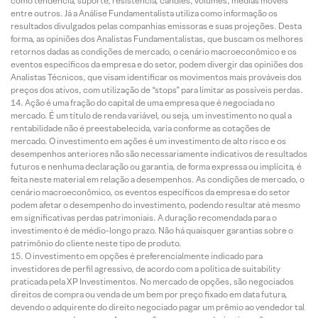
como tendência, suporte, resistência, candles, volumes, médias móveis
entre outros. Já a Análise Fundamentalista utiliza como informação os
resultados divulgados pelas companhias emissoras e suas projeções. Desta
forma, as opiniões dos Analistas Fundamentalistas, que buscam os melhores
retornos dadas as condições de mercado, o cenário macroeconômico e os
eventos específicos da empresa e do setor, podem divergir das opiniões dos
Analistas Técnicos, que visam identificar os movimentos mais prováveis dos
preços dos ativos, com utilização de “stops” para limitar as possíveis perdas.
Ação é uma fração do capital de uma empresa que é negociada no
mercado. É um título de renda variável, ou seja, um investimento no qual a
rentabilidade não é preestabelecida, varia conforme as cotações de
mercado. O investimento em ações é um investimento de alto risco e os
desempenhos anteriores não são necessariamente indicativos de resultados
futuros e nenhuma declaração ou garantia, de forma expressa ou implícita, é
feita neste material em relação a desempenhos. As condições de mercado, o
cenário macroeconômico, os eventos específicos da empresa e do setor
podem afetar o desempenho do investimento, podendo resultar até mesmo
em significativas perdas patrimoniais. A duração recomendada para o
investimento é de médio-longo prazo. Não há quaisquer garantias sobre o
patrimônio do cliente neste tipo de produto.
O investimento em opções é preferencialmente indicado para
investidores de perfil agressivo, de acordo com a política de suitability
praticada pela XP Investimentos. No mercado de opções, são negociados
direitos de compra ou venda de um bem por preço fixado em data futura,
devendo o adquirente do direito negociado pagar um prêmio ao vendedor tal