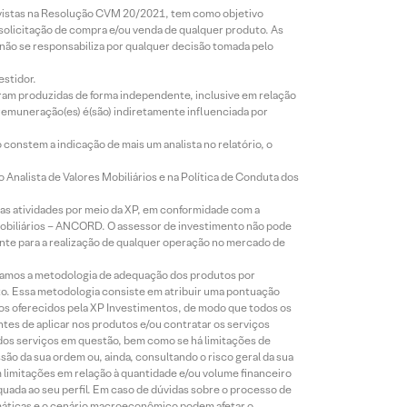
revistas na Resolução CVM 20/2021, tem como objetivo
 solicitação de compra e/ou venda de qualquer produto. As
 não se responsabiliza por qualquer decisão tomada pelo
estidor.
foram produzidas de forma independente, inclusive em relação
 remuneração(es) é(são) indiretamente influenciada por
constem a indicação de mais um analista no relatório, o
Analista de Valores Mobiliários e na Política de Conduta dos
s atividades por meio da XP, em conformidade com a
Mobiliários – ANCORD. O assessor de investimento não pode
iente para a realização de qualquer operação no mercado de
lizamos a metodologia de adequação dos produtos por
to. Essa metodologia consiste em atribuir uma pontuação
tos oferecidos pela XP Investimentos, de modo que todos os
ntes de aplicar nos produtos e/ou contratar os serviços
 dos serviços em questão, bem como se há limitações de
o da sua ordem ou, ainda, consultando o risco geral da sua
m limitações em relação à quantidade e/ou volume financeiro
equada ao seu perfil. Em caso de dúvidas sobre o processo de
imáticas e o cenário macroeconômico podem afetar o