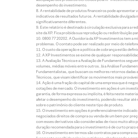
desempenho do investimento.
A rentabilidade de produtos financeiros pode apresentar
indicativos de resultados futuros. A rentabilidade divulgada
significativamente diferentes.
Este relatório é destinado à circulação exclusiva para a 
site da XP. Fica proibida sua reprodução ou redistribuição p
0800 77 20202. A Ouvidoria da XP Investimentos tem a mi
problemas. O contato pode ser realizado por meio do telefon
O custo da operação e a política de cobrança estão defini
A XP Investimentos se exime de qualquer responsabilidade
A Avaliação Técnica e a Avaliação de Fundamentos seguem
volumes, médias móveis entre outros. Já a Análise Fundament
Fundamentalistas, que buscam os melhores retornos dadas as
Técnicos, que visam identificar os movimentos mais prováveis 
Ação é uma fração do capital de uma empresa que é negoci
cotações de mercado. O investimento em ações é um investi
garantia, de forma expressa ou implícita, é feita neste ma
afetar o desempenho do investimento, podendo resultar até 
sobre o patrimônio do cliente neste tipo de produto.
O investimento em opções é preferencialmente indicado pa
negociados direitos de compra ou venda de um bem por preço
com esses derivativos são consideradas de risco muito alto p
duração recomendada para o investimento é de curto prazo e 
O investimento em termos são contratos para compra ou a