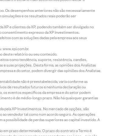
empo. Os desempenhos anteriores não são necessariamente
m simulações e os resultados reais poderão ser
 da XP e clientes da XP, podendo também ser divulgado no
évio consentimento expresso da XP Investimentos.
isfeitos com as soluções dadas pela empresa aos seus
s: www.xpi.com.br.
ão deste relatório ou seu conteúdo.
eitos como tendência, suporte, resistência, candles,
s e suas projeções. Desta forma, as opiniões dos Analistas
presa e do setor, podem divergir das opiniões dos Analistas
entabilidade não é preestabelecida, varia conforme as
ivos de resultados futuros e nenhuma declaração ou
co, os eventos específicos da empresa e do setor podem
timento é de médio-longo prazo. Não há quaisquer garantias
icada pela XP Investimentos. No mercado de opções, são
mio ao vendedor tal como num acordo seguro. As operações
a possibilidade de perdas superiores ao capital investido. A
ão em prazo determinado. O prazo do contrato a Termo é