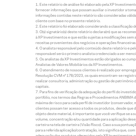
Este relatório de análise foi elaborado pela XP Investim
fornecer informações que possam auxiliar o investidor a toma
informações contidas neste relatório são consideradas válida
cliente com base no presente relatório.
Este relatório foi elaborado considerando a classificação d
O(s) signatário(s) deste relatório declara(m) que as reco
à XP Investimentos e que estão sujeitas a modificações sem 
receitas provenientes dos negócios e operações financeiras 
O analista responsável pelo conteúdo deste relatório e pe
responsável será o primeiro analista credenciado a ser menci
Os analistas da XP Investimentos estão obrigados ao cumpr
Analistas de Valores Mobiliários da XP Investimentos.
O atendimento de nossos clientes é realizado por empreg
Resolução CVM nº 178/2023, os quais encontram-se registrad
realizar consultoria, administração ou gestão de patrimônio 
capitais.
Para fins de verificação da adequação do perfil do invest
portfólio, nos termos das Regras e Procedimentos ANBIMA de
máxima de risco para cada perfil de investidor (conservado
clientes possam ter acesso a todos os produtos, desde que de
objeto deste material, é importante que você verifique se a
volume, concentração e/ou quantidade para a aplicação dese
carteira na tela de carteira (Visão Risco). Caso a sua pontu
para a referida aplicação/contratação, isto significa que, co
adequação dos produtos oferecidos pela XP Investimentos ao