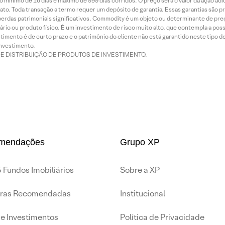
 mínimo de 16 dias e máximo de 999 dias corridos. O preço será o valor da ação ad
ato. Toda transação a termo requer um depósito de garantia. Essas garantias são 
rdas patrimoniais significativos. Commodity é um objeto ou determinante de preç
rio ou produto físico. É um investimento de risco muito alto, que contempla a possi
imento é de curto prazo e o patrimônio do cliente não está garantido neste tipo 
nvestimento.
DE DISTRIBUIÇÃO DE PRODUTOS DE INVESTIMENTO.
mendações
Grupo XP
 Fundos Imobiliários
Sobre a XP
iras Recomendadas
Institucional
de Investimentos
Política de Privacidade