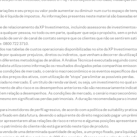
 variações e seu preço ou valor pode aumentar ou diminuir num curto espaço de t
 não é líquida de impostos. As informações presentes neste material são baseadas e
rede de relacionamento da XP Investimentos, incluindo assessores de investimentos
ara qualquer pessoa, no todo ou em parte, qualquer que seja o propósito, sem o pr
ssão de servir de canal de contato sempre que os clientes que não se sentirem sat
e: 0800 722 3710.
dos nas tabelas de custos operacionais disponibilizadas no site da XP Investimento
 por quaisquer prejuízos, diretos ou indiretos, que venham a decorrer da utilizaç
 diferentes metodologias de análise. A Análise Técnica é executada seguindo conc
alista utiliza como informação os resultados divulgados pelas companhias emissora
 condições de mercado, o cenário macroeconômico e os eventos específicos da em
dos preços dos ativos, com utilização de “stops” para limitar as possíveis perdas.
ada no mercado. É um título de renda variável, ou seja, um investimento no qual a r
mento de alto risco e os desempenhos anteriores não são necessariamente indicat
terial em relação a desempenhos. As condições de mercado, o cenário macroeconômi
mesmo em significativas perdas patrimoniais. A duração recomendada para o inves
ra investidores de perfil agressivo, de acordo com a política de suitability prat
 fixado em data futura, devendo o adquirente do direito negociado pagar um prê
or apresentarem altas relações de risco e retorno e algumas posições apresentarem 
o patrimônio do cliente não está garantido neste tipo de produto.
 venda de uma determinada quantidade de ações, a um preço fixado, para liquidaç