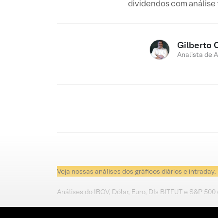
dividendos com análise
Gilberto 
Analista de 
Veja nossas análises dos gráficos diários e intraday.
Análises do IBOV, Dólar, Euro, DIs BITFUT e S&P 500