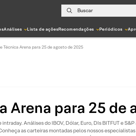
Buscar
os
Análises
Lista de ações
Recomendações
Periódicos
Apr
se Técnica Arena para 25 de agosto de 2025
ca Arena para 25 de 
 e intraday. Análises do IBOV, Dólar, Euro, DIs BITFUT e S&
 Conheça as carteiras montadas pelos nossos especialistas