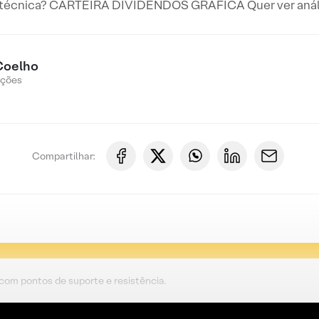
 técnica? CARTEIRA DIVIDENDOS GRÁFICA Quer ver anális
Coelho
Ações
Compartilhar:
 com pontos de suporte e resistência.