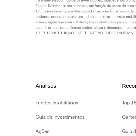
livremente escolhido pelos investidores, obedecendo o prazo
fixados livremente em mercado, em função do prazo do contr
O investimento em Mercados Futuros embute riscos de pe
podendo consubstanciar um índice, uma taxa, um valor mobiliá
alavancagem financeira. A duração recomendada para o invest
o cenário macroeconômico podem afetar o desempenho do i
ESTA INSTITUIÇÃO É ADERENTE AO CÓDIGO ANBIMA 
Análises
Reco
Fundos Imobiliários
Top 15
Guia de Investimentos
Carte
Ações
Guia 