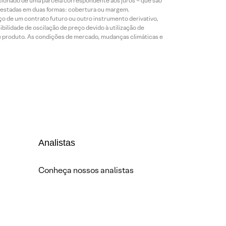
icionado de uma parcela correspondente aos juros – que são
prestadas em duas formas: cobertura ou margem.
o de um contrato futuro ou outro instrumento derivativo,
bilidade de oscilação de preço devido à utilização de
de produto. As condições de mercado, mudanças climáticas e
Analistas
Conheça nossos analistas