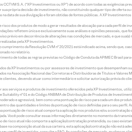
entos CCTVM S.A. (“XP Investimentos ou XP”) de acordo com todas as exigências p
r sua própria decisão de investimento, não constituindo qualquer tipo de oferta ou
s na data de sua divulgação e foram obtidas de fontes públicas. A XP Investimentos
e risco dos produtos de modo a gerar resultados de alocação para cada perfil de inv
mendações refletem única e exclusivamente suas análises e opiniões pessoais, que 
aviso prévio em decorrência de alterações nas condições de mercado, e que sua(s)
realizadas pela XP Investimentos.
lo cumprimento da Resolução CVM nº 20/2021 está indicado acima, sendo que, caso 
onado no relatório.
imento de todas as regras previstas no Código de Conduta da APIMEC Brasil para o 
ados da XP Investimentos ou por assessores de investimento que desempenham sua
os na Associação Nacional das Corretoras e Distribuidoras de Títulos e Valores 
de clientes, devendo atuar como intermediário e solicitar autorização prévia do cl
idor aos serviços e produtos de investimento oferecidos pela XP Investimentos, uti
 Suitability nº 01 e do Código ANBIMA de Distribuição de Produtos de Investimen
r, moderado e agressivo), bem como uma pontuação de risco para cada um dos produ
ntro das quantidades e limites da pontuação de risco definidas para o seu perfil. A
 sua pontuação de risco atual comporta a aplicação nos produtos e/ou a contratação
jada. Você pode consultar essas informações diretamente no momento da transmissã
ação de risco atual não comporte a aplicação/contratação pretendida, ou caso exista
m base na composição atual da sua carteira, esta aplicação/contratação não está ad
 seu perfil de investidor, consulte o FAQ. As condições de mercado, mudanças cl