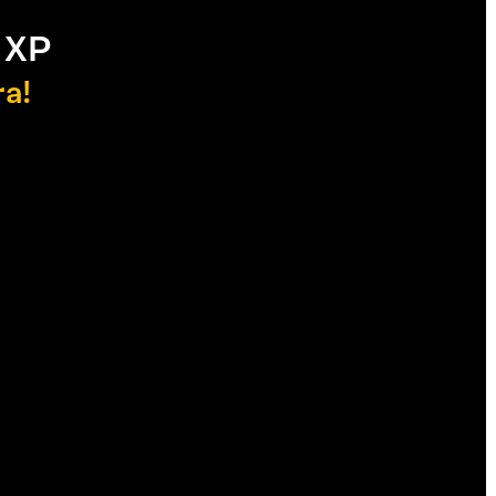
 XP
ra!