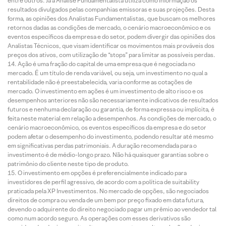
entre outros. Já a Análise Fundamentalista utiliza como informação os
resultados divulgados pelas companhias emissoras e suas projeções. Desta
forma, as opiniões dos Analistas Fundamentalistas, que buscam os melhores
retornos dadas as condições de mercado, o cenário macroeconômico e os
eventos específicos da empresa e do setor, podem divergir das opiniões dos
Analistas Técnicos, que visam identificar os movimentos mais prováveis dos
preços dos ativos, com utilização de “stops” para limitar as possíveis perdas.
Ação é uma fração do capital de uma empresa que é negociada no
mercado. É um título de renda variável, ou seja, um investimento no qual a
rentabilidade não é preestabelecida, varia conforme as cotações de
mercado. O investimento em ações é um investimento de alto risco e os
desempenhos anteriores não são necessariamente indicativos de resultados
futuros e nenhuma declaração ou garantia, de forma expressa ou implícita, é
feita neste material em relação a desempenhos. As condições de mercado, o
cenário macroeconômico, os eventos específicos da empresa e do setor
podem afetar o desempenho do investimento, podendo resultar até mesmo
em significativas perdas patrimoniais. A duração recomendada para o
investimento é de médio-longo prazo. Não há quaisquer garantias sobre o
patrimônio do cliente neste tipo de produto.
O investimento em opções é preferencialmente indicado para
investidores de perfil agressivo, de acordo com a política de suitability
praticada pela XP Investimentos. No mercado de opções, são negociados
direitos de compra ou venda de um bem por preço fixado em data futura,
devendo o adquirente do direito negociado pagar um prêmio ao vendedor tal
como num acordo seguro. As operações com esses derivativos são