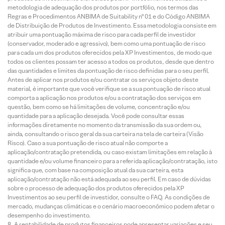
metodologia de adequação dos produtos por portfólio, nos termos das
Regras e Procedimentos ANBIMA de Suitability nº 01 e do Código ANBIMA
de Distribuição de Produtos de Investimento. Essa metodologia consiste em
atribuir uma pontuação máxima de risco para cada perfil de investidor
(conservador, moderado e agressivo), bem como uma pontuação de risco
para cada um dos produtos oferecidos pela XP Investimentos, de modo que
todos os clientes possam ter acesso a todos os produtos, desde que dentro
das quantidades e limites da pontuação de risco definidas para o seu perfil.
Antes de aplicar nos produtos e/ou contratar os serviços objeto deste
material, é importante que você verifique se a sua pontuação de risco atual
comporta a aplicação nos produtos e/ou a contratação dos serviços em
questão, bem como se há limitações de volume, concentração e/ou
quantidade para a aplicação desejada. Você pode consultar essas
informações diretamente no momento da transmissão da sua ordem ou,
ainda, consultando o risco geral da sua carteira na tela de carteira (Visão
Risco). Caso a sua pontuação de risco atual não comporte a
aplicação/contratação pretendida, ou caso existam limitações em relação à
quantidade e/ou volume financeiro para a referida aplicação/contratação, isto
significa que, com base na composição atual da sua carteira, esta
aplicação/contratação não está adequada ao seu perfil. Em caso de dúvidas
sobre o processo de adequação dos produtos oferecidos pela XP
Investimentos ao seu perfil de investidor, consulte o FAQ. As condições de
mercado, mudanças climáticas e o cenário macroeconômico podem afetar o
desempenho do investimento.
A rentabilidade de produtos financeiros pode apresentar variações e seu