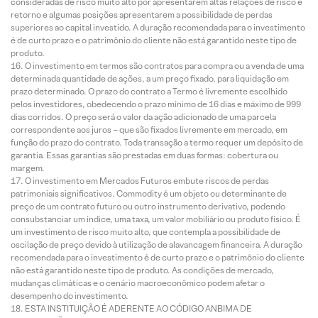
consideradas de risco muito alto por apresentarem altas relações de risco e
retorno e algumas posições apresentarem a possibilidade de perdas
superiores ao capital investido. A duração recomendada para o investimento
é de curto prazo e o patrimônio do cliente não está garantido neste tipo de
produto.
O investimento em termos são contratos para compra ou a venda de uma
determinada quantidade de ações, a um preço fixado, para liquidação em
prazo determinado. O prazo do contrato a Termo é livremente escolhido
pelos investidores, obedecendo o prazo mínimo de 16 dias e máximo de 999
dias corridos. O preço será o valor da ação adicionado de uma parcela
correspondente aos juros – que são fixados livremente em mercado, em
função do prazo do contrato. Toda transação a termo requer um depósito de
garantia. Essas garantias são prestadas em duas formas: cobertura ou
margem.
O investimento em Mercados Futuros embute riscos de perdas
patrimoniais significativos. Commodity é um objeto ou determinante de
preço de um contrato futuro ou outro instrumento derivativo, podendo
consubstanciar um índice, uma taxa, um valor mobiliário ou produto físico. É
um investimento de risco muito alto, que contempla a possibilidade de
oscilação de preço devido à utilização de alavancagem financeira. A duração
recomendada para o investimento é de curto prazo e o patrimônio do cliente
não está garantido neste tipo de produto. As condições de mercado,
mudanças climáticas e o cenário macroeconômico podem afetar o
desempenho do investimento.
ESTA INSTITUIÇÃO É ADERENTE AO CÓDIGO ANBIMA DE