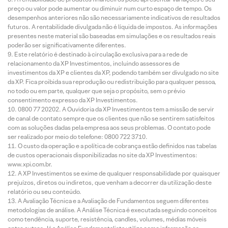
preço ou valor pode aumentar ou diminuir num curto espaço de tempo. Os
desempenhos anteriores não são necessariamente indicativos de resultados
futuros. A rentabilidade divulgada não é líquida de impostos. As informações
presentes neste material são baseadas em simulações e os resultados reais
poderão ser significativamente diferentes.
Este relatório é destinado à circulação exclusiva para a rede de
relacionamento da XP Investimentos, incluindo assessores de
investimentos da XP e clientes da XP, podendo também ser divulgado no site
da XP. Fica proibida sua reprodução ou redistribuição para qualquer pessoa,
no todo ou em parte, qualquer que seja o propósito, sem o prévio
consentimento expresso da XP Investimentos.
0800 77 20202. A Ouvidoria da XP Investimentos tem a missão de servir
de canal de contato sempre que os clientes que não se sentirem satisfeitos
com as soluções dadas pela empresa aos seus problemas. O contato pode
ser realizado por meio do telefone: 0800 722 3710.
O custo da operação e a política de cobrança estão definidos nas tabelas
de custos operacionais disponibilizadas no site da XP Investimentos:
www.xpi.com.br.
A XP Investimentos se exime de qualquer responsabilidade por quaisquer
prejuízos, diretos ou indiretos, que venham a decorrer da utilização deste
relatório ou seu conteúdo.
A Avaliação Técnica e a Avaliação de Fundamentos seguem diferentes
metodologias de análise. A Análise Técnica é executada seguindo conceitos
como tendência, suporte, resistência, candles, volumes, médias móveis