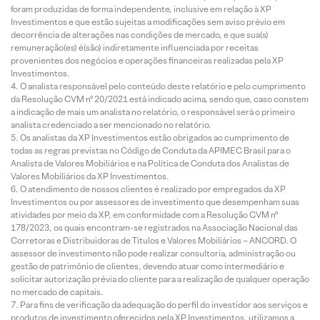
foram produzidas de forma independente, inclusive em relação à XP
Investimentos e que estão sujeitas a modificações sem aviso prévio em
decorrência de alterações nas condições de mercado, e que sua(s)
remuneração(es) é(são) indiretamente influenciada por receitas
provenientes dos negócios e operações financeiras realizadas pela XP
Investimentos.
O analista responsável pelo conteúdo deste relatório e pelo cumprimento
da Resolução CVM nº 20/2021 está indicado acima, sendo que, caso constem
a indicação de mais um analista no relatório, o responsável será o primeiro
analista credenciado a ser mencionado no relatório.
Os analistas da XP Investimentos estão obrigados ao cumprimento de
todas as regras previstas no Código de Conduta da APIMEC Brasil para o
Analista de Valores Mobiliários e na Política de Conduta dos Analistas de
Valores Mobiliários da XP Investimentos.
O atendimento de nossos clientes é realizado por empregados da XP
Investimentos ou por assessores de investimento que desempenham suas
atividades por meio da XP, em conformidade com a Resolução CVM nº
178/2023, os quais encontram-se registrados na Associação Nacional das
Corretoras e Distribuidoras de Títulos e Valores Mobiliários – ANCORD. O
assessor de investimento não pode realizar consultoria, administração ou
gestão de patrimônio de clientes, devendo atuar como intermediário e
solicitar autorização prévia do cliente para a realização de qualquer operação
no mercado de capitais.
Para fins de verificação da adequação do perfil do investidor aos serviços e
produtos de investimento oferecidos pela XP Investimentos, utilizamos a