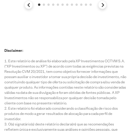
Disclaimer:
Este relatório de análise foi elaborado pela XP Investimentos CCTVM S.A.
(“XP Investimentos ou XP”) de acordo com todas as exigências previstas na
Resolução CVM 20/2021, tem como objetivo fornecer informações que
possam auxiliar o investidor a tomar sua própria decisão de investimento, não
constituindo qualquer tipo de oferta ou solicitação de compra e/ou venda de
qualquer produto. As informações contidas neste relatório são consideradas
válidas na data de sua divulgação e foram obtidas de fontes públicas. A XP
Investimentos não se responsabiliza por qualquer decisão tomada pelo
cliente com base no presente relatório.
Este relatório foi elaborado considerando a classificação de risco dos
produtos de modo a gerar resultados de alocação para cada perfil de
investidor.
O(s) signatário(s) deste relatório declara(m) que as recomendações
refletem única e exclusivamente suas análises e opiniões pessoais, que