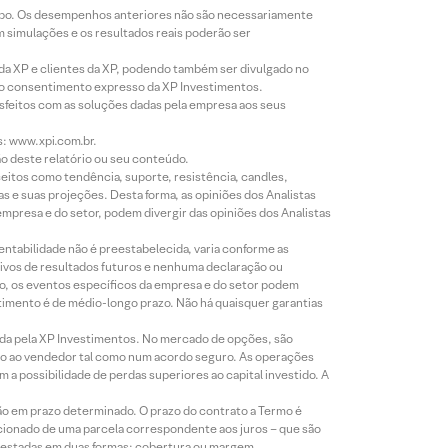
empo. Os desempenhos anteriores não são necessariamente
m simulações e os resultados reais poderão ser
 da XP e clientes da XP, podendo também ser divulgado no
évio consentimento expresso da XP Investimentos.
isfeitos com as soluções dadas pela empresa aos seus
s: www.xpi.com.br.
ão deste relatório ou seu conteúdo.
eitos como tendência, suporte, resistência, candles,
s e suas projeções. Desta forma, as opiniões dos Analistas
presa e do setor, podem divergir das opiniões dos Analistas
entabilidade não é preestabelecida, varia conforme as
ivos de resultados futuros e nenhuma declaração ou
co, os eventos específicos da empresa e do setor podem
timento é de médio-longo prazo. Não há quaisquer garantias
icada pela XP Investimentos. No mercado de opções, são
mio ao vendedor tal como num acordo seguro. As operações
a possibilidade de perdas superiores ao capital investido. A
ão em prazo determinado. O prazo do contrato a Termo é
icionado de uma parcela correspondente aos juros – que são
prestadas em duas formas: cobertura ou margem.