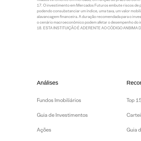
O investimento em Mercados Futuros embute riscos de pe
podendo consubstanciar um índice, uma taxa, um valor mobiliá
alavancagem financeira. A duração recomendada para o invest
o cenário macroeconômico podem afetar o desempenho do i
ESTA INSTITUIÇÃO É ADERENTE AO CÓDIGO ANBIMA 
Análises
Reco
Fundos Imobiliários
Top 15
Guia de Investimentos
Carte
Ações
Guia 