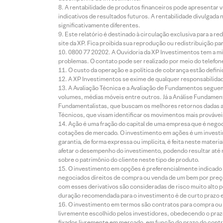
A rentabilidade de produtos financeiros pode apresentar
indicativos de resultados futuros. A rentabilidade divulgada
significativamente diferentes.
Este relatório é destinado à circulação exclusiva para a 
site da XP. Fica proibida sua reprodução ou redistribuição p
0800 77 20202. A Ouvidoria da XP Investimentos tem a mi
problemas. O contato pode ser realizado por meio do telefon
O custo da operação e a política de cobrança estão defini
A XP Investimentos se exime de qualquer responsabilidade
A Avaliação Técnica e a Avaliação de Fundamentos seguem
volumes, médias móveis entre outros. Já a Análise Fundament
Fundamentalistas, que buscam os melhores retornos dadas as
Técnicos, que visam identificar os movimentos mais prováveis 
Ação é uma fração do capital de uma empresa que é negoci
cotações de mercado. O investimento em ações é um investi
garantia, de forma expressa ou implícita, é feita neste ma
afetar o desempenho do investimento, podendo resultar até 
sobre o patrimônio do cliente neste tipo de produto.
O investimento em opções é preferencialmente indicado pa
negociados direitos de compra ou venda de um bem por preço
com esses derivativos são consideradas de risco muito alto p
duração recomendada para o investimento é de curto prazo e 
O investimento em termos são contratos para compra ou a
livremente escolhido pelos investidores, obedecendo o prazo
fixados livremente em mercado, em função do prazo do contr