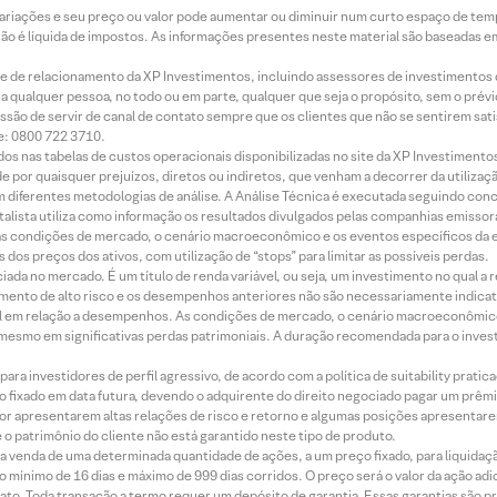
 variações e seu preço ou valor pode aumentar ou diminuir num curto espaço de t
 não é líquida de impostos. As informações presentes neste material são baseadas e
rede de relacionamento da XP Investimentos, incluindo assessores de investimentos
ara qualquer pessoa, no todo ou em parte, qualquer que seja o propósito, sem o pr
ssão de servir de canal de contato sempre que os clientes que não se sentirem sat
e: 0800 722 3710.
dos nas tabelas de custos operacionais disponibilizadas no site da XP Investimento
 por quaisquer prejuízos, diretos ou indiretos, que venham a decorrer da utilizaç
 diferentes metodologias de análise. A Análise Técnica é executada seguindo conc
alista utiliza como informação os resultados divulgados pelas companhias emissora
 condições de mercado, o cenário macroeconômico e os eventos específicos da em
dos preços dos ativos, com utilização de “stops” para limitar as possíveis perdas.
ada no mercado. É um título de renda variável, ou seja, um investimento no qual a r
mento de alto risco e os desempenhos anteriores não são necessariamente indicat
terial em relação a desempenhos. As condições de mercado, o cenário macroeconômi
mesmo em significativas perdas patrimoniais. A duração recomendada para o inves
ra investidores de perfil agressivo, de acordo com a política de suitability prat
 fixado em data futura, devendo o adquirente do direito negociado pagar um prê
or apresentarem altas relações de risco e retorno e algumas posições apresentarem 
o patrimônio do cliente não está garantido neste tipo de produto.
 venda de uma determinada quantidade de ações, a um preço fixado, para liquidaç
 mínimo de 16 dias e máximo de 999 dias corridos. O preço será o valor da ação ad
ato. Toda transação a termo requer um depósito de garantia. Essas garantias são 