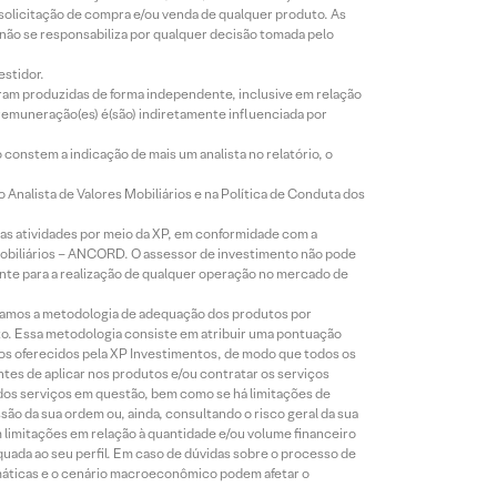
 solicitação de compra e/ou venda de qualquer produto. As
 não se responsabiliza por qualquer decisão tomada pelo
estidor.
foram produzidas de forma independente, inclusive em relação
 remuneração(es) é(são) indiretamente influenciada por
constem a indicação de mais um analista no relatório, o
Analista de Valores Mobiliários e na Política de Conduta dos
s atividades por meio da XP, em conformidade com a
Mobiliários – ANCORD. O assessor de investimento não pode
iente para a realização de qualquer operação no mercado de
lizamos a metodologia de adequação dos produtos por
to. Essa metodologia consiste em atribuir uma pontuação
tos oferecidos pela XP Investimentos, de modo que todos os
ntes de aplicar nos produtos e/ou contratar os serviços
 dos serviços em questão, bem como se há limitações de
o da sua ordem ou, ainda, consultando o risco geral da sua
m limitações em relação à quantidade e/ou volume financeiro
equada ao seu perfil. Em caso de dúvidas sobre o processo de
imáticas e o cenário macroeconômico podem afetar o