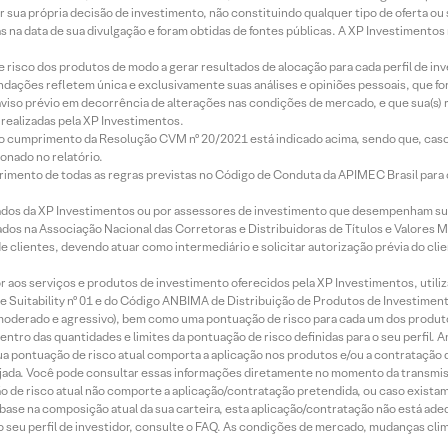
r sua própria decisão de investimento, não constituindo qualquer tipo de oferta ou
s na data de sua divulgação e foram obtidas de fontes públicas. A XP Investimentos
e risco dos produtos de modo a gerar resultados de alocação para cada perfil de inv
mendações refletem única e exclusivamente suas análises e opiniões pessoais, que 
aviso prévio em decorrência de alterações nas condições de mercado, e que sua(s)
realizadas pela XP Investimentos.
lo cumprimento da Resolução CVM nº 20/2021 está indicado acima, sendo que, caso 
onado no relatório.
imento de todas as regras previstas no Código de Conduta da APIMEC Brasil para o 
ados da XP Investimentos ou por assessores de investimento que desempenham sua
os na Associação Nacional das Corretoras e Distribuidoras de Títulos e Valores 
de clientes, devendo atuar como intermediário e solicitar autorização prévia do cl
idor aos serviços e produtos de investimento oferecidos pela XP Investimentos, uti
 Suitability nº 01 e do Código ANBIMA de Distribuição de Produtos de Investimen
r, moderado e agressivo), bem como uma pontuação de risco para cada um dos produ
ntro das quantidades e limites da pontuação de risco definidas para o seu perfil. A
 sua pontuação de risco atual comporta a aplicação nos produtos e/ou a contratação
jada. Você pode consultar essas informações diretamente no momento da transmissã
ação de risco atual não comporte a aplicação/contratação pretendida, ou caso exista
m base na composição atual da sua carteira, esta aplicação/contratação não está ad
 seu perfil de investidor, consulte o FAQ. As condições de mercado, mudanças cl