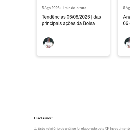
5 Ago 2026 • 1 min de leitura
5 Ag
Tendências 06/08/2026 | das
Aná
principais ações da Bolsa
06 
Disclaimer:
Este relatório de análise foi elaborado pela XP Investim