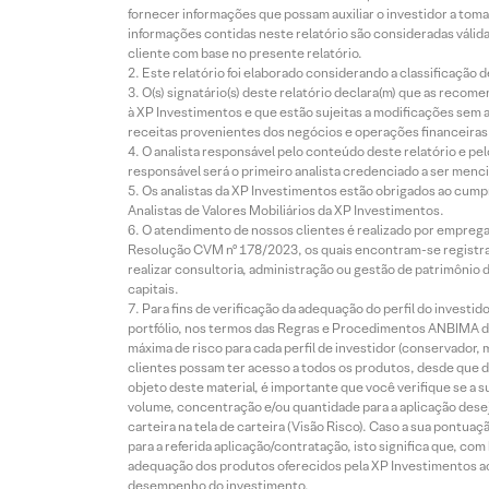
fornecer informações que possam auxiliar o investidor a toma
informações contidas neste relatório são consideradas válida
cliente com base no presente relatório.
Este relatório foi elaborado considerando a classificação d
O(s) signatário(s) deste relatório declara(m) que as reco
à XP Investimentos e que estão sujeitas a modificações sem 
receitas provenientes dos negócios e operações financeiras 
O analista responsável pelo conteúdo deste relatório e pe
responsável será o primeiro analista credenciado a ser menci
Os analistas da XP Investimentos estão obrigados ao cumpr
Analistas de Valores Mobiliários da XP Investimentos.
O atendimento de nossos clientes é realizado por empreg
Resolução CVM nº 178/2023, os quais encontram-se registrad
realizar consultoria, administração ou gestão de patrimônio 
capitais.
Para fins de verificação da adequação do perfil do invest
portfólio, nos termos das Regras e Procedimentos ANBIMA de
máxima de risco para cada perfil de investidor (conservado
clientes possam ter acesso a todos os produtos, desde que de
objeto deste material, é importante que você verifique se a
volume, concentração e/ou quantidade para a aplicação dese
carteira na tela de carteira (Visão Risco). Caso a sua pontu
para a referida aplicação/contratação, isto significa que, co
adequação dos produtos oferecidos pela XP Investimentos ao
desempenho do investimento.