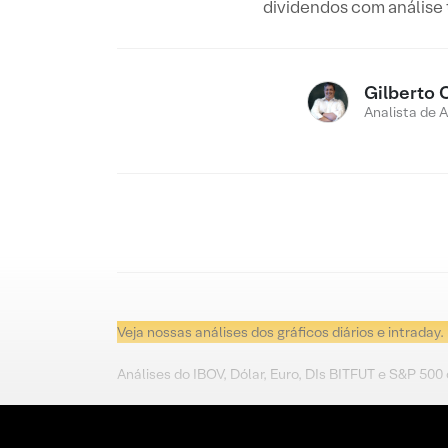
dividendos com análise
Gilberto 
Analista de 
Veja nossas análises dos gráficos diários e intraday.
Análises do IBOV, Dólar, Euro, DIs BITFUT e S&P 500