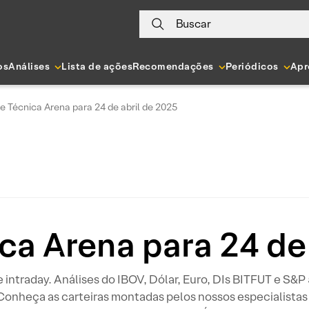
Buscar
os
Análises
Lista de ações
Recomendações
Periódicos
Apr
e Técnica Arena para 24 de abril de 2025
ca Arena para 24 de
 e intraday. Análises do IBOV, Dólar, Euro, DIs BITFUT e S&
 Conheça as carteiras montadas pelos nossos especialistas