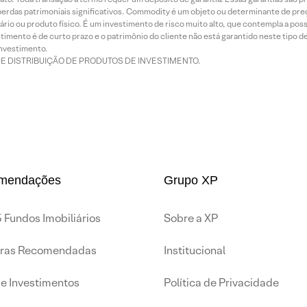
rdas patrimoniais significativos. Commodity é um objeto ou determinante de preç
rio ou produto físico. É um investimento de risco muito alto, que contempla a possi
imento é de curto prazo e o patrimônio do cliente não está garantido neste tipo 
nvestimento.
DE DISTRIBUIÇÃO DE PRODUTOS DE INVESTIMENTO.
mendações
Grupo XP
 Fundos Imobiliários
Sobre a XP
iras Recomendadas
Institucional
de Investimentos
Política de Privacidade