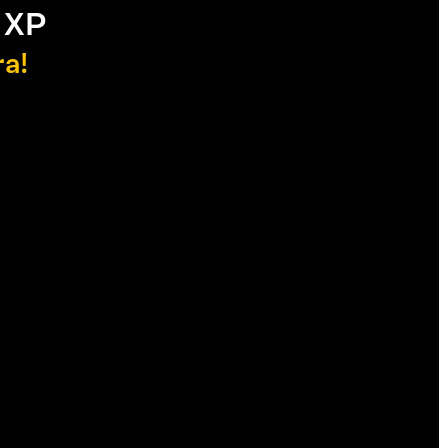
 XP
ra!