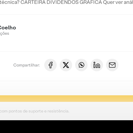
 técnica? CARTEIRA DIVIDENDOS GRÁFICA Quer ver anális
Coelho
Ações
Compartilhar:
 com pontos de suporte e resistência.