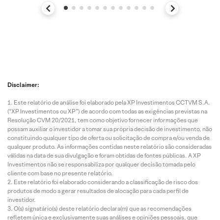
Disclaimer:
Este relatório de análise foi elaborado pela XP Investimentos CCTVM S.A.
(“XP Investimentos ou XP”) de acordo com todas as exigências previstas na
Resolução CVM 20/2021, tem como objetivo fornecer informações que
possam auxiliar o investidor a tomar sua própria decisão de investimento, não
constituindo qualquer tipo de oferta ou solicitação de compra e/ou venda de
qualquer produto. As informações contidas neste relatório são consideradas
válidas na data de sua divulgação e foram obtidas de fontes públicas. A XP
Investimentos não se responsabiliza por qualquer decisão tomada pelo
cliente com base no presente relatório.
Este relatório foi elaborado considerando a classificação de risco dos
produtos de modo a gerar resultados de alocação para cada perfil de
investidor.
O(s) signatário(s) deste relatório declara(m) que as recomendações
refletem única e exclusivamente suas análises e opiniões pessoais, que