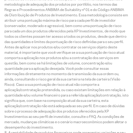
metodologia de adequação dos produtos por portfólio, nos termos das
Regras e Procedimentos ANBIMA de Suitability nº 01 e do Código ANBIMA
de Distribuição de Produtos de Investimento. Essa metodologia consiste em
atribuir uma pontuação máxima de risco para cada perfil de investidor
(conservador, moderado e agressivo), bem como uma pontuação de risco
para cada um dos produtos oferecidos pela XP Investimentos, de modo que
todos os clientes possam ter acesso a todos os produtos, desde que dentro
das quantidades e limites da pontuação de risco definidas para o seu perfil.
Antes de aplicar nos produtos e/ou contratar os serviços objeto deste
material, é importante que você verifique se a sua pontuação de risco atual
comporta a aplicação nos produtos e/ou a contratação dos serviços em
questão, bem como se há limitações de volume, concentração e/ou
quantidade para a aplicação desejada. Você pode consultar essas
informações diretamente no momento da transmissão da sua ordem ou,
ainda, consultando o risco geral da sua carteira na tela de carteira (Visão
Risco). Caso a sua pontuação de risco atual não comporte a
aplicação/contratação pretendida, ou caso existam limitações em relação à
quantidade e/ou volume financeiro para a referida aplicação/contratação, isto
significa que, com base na composição atual da sua carteira, esta
aplicação/contratação não está adequada ao seu perfil. Em caso de dúvidas
sobre o processo de adequação dos produtos oferecidos pela XP
Investimentos ao seu perfil de investidor, consulte o FAQ. As condições de
mercado, mudanças climáticas e o cenário macroeconômico podem afetar o
desempenho do investimento.
A rentabilidade de produtos financeiros pode apresentar variações e seu