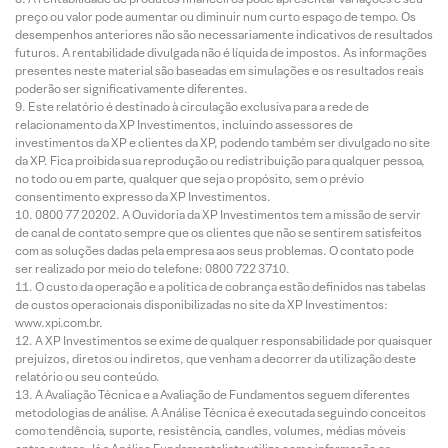
preço ou valor pode aumentar ou diminuir num curto espaço de tempo. Os
desempenhos anteriores não são necessariamente indicativos de resultados
futuros. A rentabilidade divulgada não é líquida de impostos. As informações
presentes neste material são baseadas em simulações e os resultados reais
poderão ser significativamente diferentes.
Este relatório é destinado à circulação exclusiva para a rede de
relacionamento da XP Investimentos, incluindo assessores de
investimentos da XP e clientes da XP, podendo também ser divulgado no site
da XP. Fica proibida sua reprodução ou redistribuição para qualquer pessoa,
no todo ou em parte, qualquer que seja o propósito, sem o prévio
consentimento expresso da XP Investimentos.
0800 77 20202. A Ouvidoria da XP Investimentos tem a missão de servir
de canal de contato sempre que os clientes que não se sentirem satisfeitos
com as soluções dadas pela empresa aos seus problemas. O contato pode
ser realizado por meio do telefone: 0800 722 3710.
O custo da operação e a política de cobrança estão definidos nas tabelas
de custos operacionais disponibilizadas no site da XP Investimentos:
www.xpi.com.br.
A XP Investimentos se exime de qualquer responsabilidade por quaisquer
prejuízos, diretos ou indiretos, que venham a decorrer da utilização deste
relatório ou seu conteúdo.
A Avaliação Técnica e a Avaliação de Fundamentos seguem diferentes
metodologias de análise. A Análise Técnica é executada seguindo conceitos
como tendência, suporte, resistência, candles, volumes, médias móveis