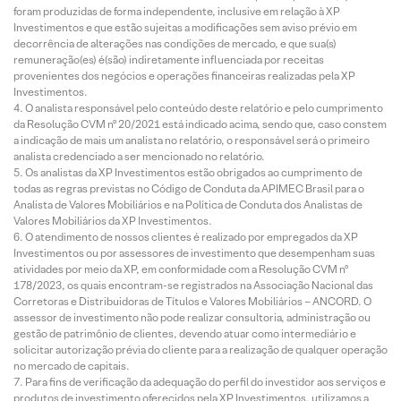
foram produzidas de forma independente, inclusive em relação à XP
Investimentos e que estão sujeitas a modificações sem aviso prévio em
decorrência de alterações nas condições de mercado, e que sua(s)
remuneração(es) é(são) indiretamente influenciada por receitas
provenientes dos negócios e operações financeiras realizadas pela XP
Investimentos.
O analista responsável pelo conteúdo deste relatório e pelo cumprimento
da Resolução CVM nº 20/2021 está indicado acima, sendo que, caso constem
a indicação de mais um analista no relatório, o responsável será o primeiro
analista credenciado a ser mencionado no relatório.
Os analistas da XP Investimentos estão obrigados ao cumprimento de
todas as regras previstas no Código de Conduta da APIMEC Brasil para o
Analista de Valores Mobiliários e na Política de Conduta dos Analistas de
Valores Mobiliários da XP Investimentos.
O atendimento de nossos clientes é realizado por empregados da XP
Investimentos ou por assessores de investimento que desempenham suas
atividades por meio da XP, em conformidade com a Resolução CVM nº
178/2023, os quais encontram-se registrados na Associação Nacional das
Corretoras e Distribuidoras de Títulos e Valores Mobiliários – ANCORD. O
assessor de investimento não pode realizar consultoria, administração ou
gestão de patrimônio de clientes, devendo atuar como intermediário e
solicitar autorização prévia do cliente para a realização de qualquer operação
no mercado de capitais.
Para fins de verificação da adequação do perfil do investidor aos serviços e
produtos de investimento oferecidos pela XP Investimentos, utilizamos a