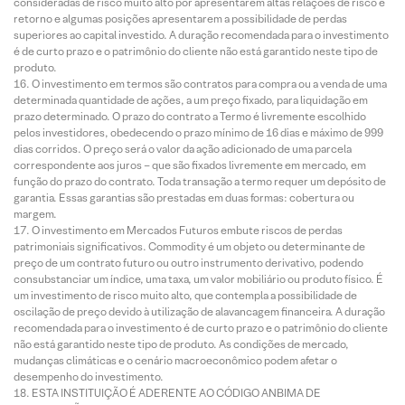
consideradas de risco muito alto por apresentarem altas relações de risco e
retorno e algumas posições apresentarem a possibilidade de perdas
superiores ao capital investido. A duração recomendada para o investimento
é de curto prazo e o patrimônio do cliente não está garantido neste tipo de
produto.
O investimento em termos são contratos para compra ou a venda de uma
determinada quantidade de ações, a um preço fixado, para liquidação em
prazo determinado. O prazo do contrato a Termo é livremente escolhido
pelos investidores, obedecendo o prazo mínimo de 16 dias e máximo de 999
dias corridos. O preço será o valor da ação adicionado de uma parcela
correspondente aos juros – que são fixados livremente em mercado, em
função do prazo do contrato. Toda transação a termo requer um depósito de
garantia. Essas garantias são prestadas em duas formas: cobertura ou
margem.
O investimento em Mercados Futuros embute riscos de perdas
patrimoniais significativos. Commodity é um objeto ou determinante de
preço de um contrato futuro ou outro instrumento derivativo, podendo
consubstanciar um índice, uma taxa, um valor mobiliário ou produto físico. É
um investimento de risco muito alto, que contempla a possibilidade de
oscilação de preço devido à utilização de alavancagem financeira. A duração
recomendada para o investimento é de curto prazo e o patrimônio do cliente
não está garantido neste tipo de produto. As condições de mercado,
mudanças climáticas e o cenário macroeconômico podem afetar o
desempenho do investimento.
ESTA INSTITUIÇÃO É ADERENTE AO CÓDIGO ANBIMA DE