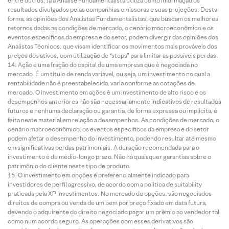
entre outros. Já a Análise Fundamentalista utiliza como informação os
resultados divulgados pelas companhias emissoras e suas projeções. Desta
forma, as opiniões dos Analistas Fundamentalistas, que buscam os melhores
retornos dadas as condições de mercado, o cenário macroeconômico e os
eventos específicos da empresa e do setor, podem divergir das opiniões dos
Analistas Técnicos, que visam identificar os movimentos mais prováveis dos
preços dos ativos, com utilização de “stops” para limitar as possíveis perdas.
Ação é uma fração do capital de uma empresa que é negociada no
mercado. É um título de renda variável, ou seja, um investimento no qual a
rentabilidade não é preestabelecida, varia conforme as cotações de
mercado. O investimento em ações é um investimento de alto risco e os
desempenhos anteriores não são necessariamente indicativos de resultados
futuros e nenhuma declaração ou garantia, de forma expressa ou implícita, é
feita neste material em relação a desempenhos. As condições de mercado, o
cenário macroeconômico, os eventos específicos da empresa e do setor
podem afetar o desempenho do investimento, podendo resultar até mesmo
em significativas perdas patrimoniais. A duração recomendada para o
investimento é de médio-longo prazo. Não há quaisquer garantias sobre o
patrimônio do cliente neste tipo de produto.
O investimento em opções é preferencialmente indicado para
investidores de perfil agressivo, de acordo com a política de suitability
praticada pela XP Investimentos. No mercado de opções, são negociados
direitos de compra ou venda de um bem por preço fixado em data futura,
devendo o adquirente do direito negociado pagar um prêmio ao vendedor tal
como num acordo seguro. As operações com esses derivativos são