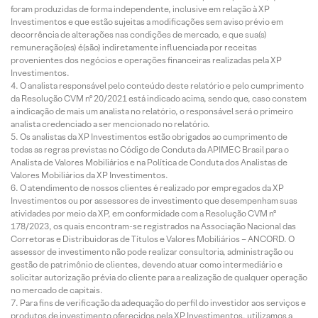
foram produzidas de forma independente, inclusive em relação à XP
Investimentos e que estão sujeitas a modificações sem aviso prévio em
decorrência de alterações nas condições de mercado, e que sua(s)
remuneração(es) é(são) indiretamente influenciada por receitas
provenientes dos negócios e operações financeiras realizadas pela XP
Investimentos.
O analista responsável pelo conteúdo deste relatório e pelo cumprimento
da Resolução CVM nº 20/2021 está indicado acima, sendo que, caso constem
a indicação de mais um analista no relatório, o responsável será o primeiro
analista credenciado a ser mencionado no relatório.
Os analistas da XP Investimentos estão obrigados ao cumprimento de
todas as regras previstas no Código de Conduta da APIMEC Brasil para o
Analista de Valores Mobiliários e na Política de Conduta dos Analistas de
Valores Mobiliários da XP Investimentos.
O atendimento de nossos clientes é realizado por empregados da XP
Investimentos ou por assessores de investimento que desempenham suas
atividades por meio da XP, em conformidade com a Resolução CVM nº
178/2023, os quais encontram-se registrados na Associação Nacional das
Corretoras e Distribuidoras de Títulos e Valores Mobiliários – ANCORD. O
assessor de investimento não pode realizar consultoria, administração ou
gestão de patrimônio de clientes, devendo atuar como intermediário e
solicitar autorização prévia do cliente para a realização de qualquer operação
no mercado de capitais.
Para fins de verificação da adequação do perfil do investidor aos serviços e
produtos de investimento oferecidos pela XP Investimentos, utilizamos a