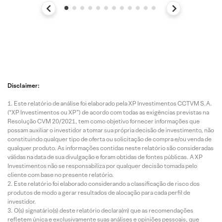
Disclaimer:
Este relatório de análise foi elaborado pela XP Investimentos CCTVM S.A.
(“XP Investimentos ou XP”) de acordo com todas as exigências previstas na
Resolução CVM 20/2021, tem como objetivo fornecer informações que
possam auxiliar o investidor a tomar sua própria decisão de investimento, não
constituindo qualquer tipo de oferta ou solicitação de compra e/ou venda de
qualquer produto. As informações contidas neste relatório são consideradas
válidas na data de sua divulgação e foram obtidas de fontes públicas. A XP
Investimentos não se responsabiliza por qualquer decisão tomada pelo
cliente com base no presente relatório.
Este relatório foi elaborado considerando a classificação de risco dos
produtos de modo a gerar resultados de alocação para cada perfil de
investidor.
O(s) signatário(s) deste relatório declara(m) que as recomendações
refletem única e exclusivamente suas análises e opiniões pessoais, que