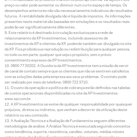
preço ou valor pode aumentar ou diminuir num curto espaço de tempo. Os
desempenhos anteriores não são necessariamente indicativos de resultados
futuros. A rentabilidade divulgada não é líquida de impostos. As informações
presentes neste material são baseadas em simulações e os resultados reais
poderão ser significativamente diferentes.
Este relatório é destinado à circulação exclusiva para a rede de
relacionamento da XP Investimentos, incluindo assessores de
investimentos da XP e clientes da XP, podendo também ser divulgado no site
da XP. Fica proibida sua reprodução ou redistribuição para qualquer pessoa,
no todo ou em parte, qualquer que seja o propósito, sem o prévio
consentimento expresso da XP Investimentos.
0800 77 20202. A Ouvidoria da XP Investimentos tem a missão de servir
de canal de contato sempre que os clientes que não se sentirem satisfeitos
com as soluções dadas pela empresa aos seus problemas. O contato pode
ser realizado por meio do telefone: 0800 722 3710.
O custo da operação e a política de cobrança estão definidos nas tabelas
de custos operacionais disponibilizadas no site da XP Investimentos:
www.xpi.com.br.
A XP Investimentos se exime de qualquer responsabilidade por quaisquer
prejuízos, diretos ou indiretos, que venham a decorrer da utilização deste
relatório ou seu conteúdo.
A Avaliação Técnica e a Avaliação de Fundamentos seguem diferentes
metodologias de análise. A Análise Técnica é executada seguindo conceitos
como tendência, suporte, resistência, candles, volumes, médias móveis