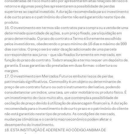
consideradas de risco muito alto por apresentarem altas relações de risco e
retorno e algumas posições apresentarem a possibilidade de perdas
superiores ao capital investido. A duração recomendada para o investimento
é de curto prazo e o patrimônio do cliente não está garantido neste tipo de
produto.
O investimento em termos são contratos para compra ou a venda de uma
determinada quantidade de ações, a um preço fixado, para liquidação em
prazo determinado. O prazo do contrato a Termo é livremente escolhido
pelos investidores, obedecendo o prazo mínimo de 16 dias e máximo de 999
dias corridos. O preço será o valor da ação adicionado de uma parcela
correspondente aos juros – que são fixados livremente em mercado, em
função do prazo do contrato. Toda transação a termo requer um depósito de
garantia. Essas garantias são prestadas em duas formas: cobertura ou
margem.
O investimento em Mercados Futuros embute riscos de perdas
patrimoniais significativos. Commodity é um objeto ou determinante de
preço de um contrato futuro ou outro instrumento derivativo, podendo
consubstanciar um índice, uma taxa, um valor mobiliário ou produto físico. É
um investimento de risco muito alto, que contempla a possibilidade de
oscilação de preço devido à utilização de alavancagem financeira. A duração
recomendada para o investimento é de curto prazo e o patrimônio do cliente
não está garantido neste tipo de produto. As condições de mercado,
mudanças climáticas e o cenário macroeconômico podem afetar o
desempenho do investimento.
ESTA INSTITUIÇÃO É ADERENTE AO CÓDIGO ANBIMA DE