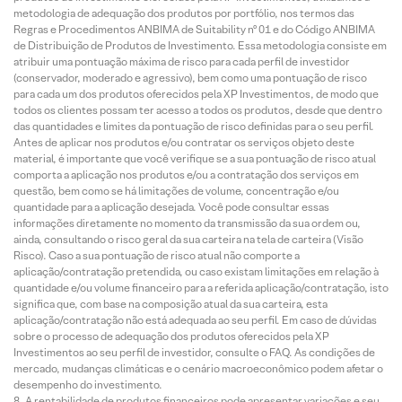
metodologia de adequação dos produtos por portfólio, nos termos das
Regras e Procedimentos ANBIMA de Suitability nº 01 e do Código ANBIMA
de Distribuição de Produtos de Investimento. Essa metodologia consiste em
atribuir uma pontuação máxima de risco para cada perfil de investidor
(conservador, moderado e agressivo), bem como uma pontuação de risco
para cada um dos produtos oferecidos pela XP Investimentos, de modo que
todos os clientes possam ter acesso a todos os produtos, desde que dentro
das quantidades e limites da pontuação de risco definidas para o seu perfil.
Antes de aplicar nos produtos e/ou contratar os serviços objeto deste
material, é importante que você verifique se a sua pontuação de risco atual
comporta a aplicação nos produtos e/ou a contratação dos serviços em
questão, bem como se há limitações de volume, concentração e/ou
quantidade para a aplicação desejada. Você pode consultar essas
informações diretamente no momento da transmissão da sua ordem ou,
ainda, consultando o risco geral da sua carteira na tela de carteira (Visão
Risco). Caso a sua pontuação de risco atual não comporte a
aplicação/contratação pretendida, ou caso existam limitações em relação à
quantidade e/ou volume financeiro para a referida aplicação/contratação, isto
significa que, com base na composição atual da sua carteira, esta
aplicação/contratação não está adequada ao seu perfil. Em caso de dúvidas
sobre o processo de adequação dos produtos oferecidos pela XP
Investimentos ao seu perfil de investidor, consulte o FAQ. As condições de
mercado, mudanças climáticas e o cenário macroeconômico podem afetar o
desempenho do investimento.
A rentabilidade de produtos financeiros pode apresentar variações e seu