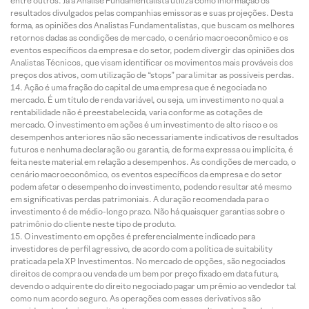
entre outros. Já a Análise Fundamentalista utiliza como informação os
resultados divulgados pelas companhias emissoras e suas projeções. Desta
forma, as opiniões dos Analistas Fundamentalistas, que buscam os melhores
retornos dadas as condições de mercado, o cenário macroeconômico e os
eventos específicos da empresa e do setor, podem divergir das opiniões dos
Analistas Técnicos, que visam identificar os movimentos mais prováveis dos
preços dos ativos, com utilização de “stops” para limitar as possíveis perdas.
Ação é uma fração do capital de uma empresa que é negociada no
mercado. É um título de renda variável, ou seja, um investimento no qual a
rentabilidade não é preestabelecida, varia conforme as cotações de
mercado. O investimento em ações é um investimento de alto risco e os
desempenhos anteriores não são necessariamente indicativos de resultados
futuros e nenhuma declaração ou garantia, de forma expressa ou implícita, é
feita neste material em relação a desempenhos. As condições de mercado, o
cenário macroeconômico, os eventos específicos da empresa e do setor
podem afetar o desempenho do investimento, podendo resultar até mesmo
em significativas perdas patrimoniais. A duração recomendada para o
investimento é de médio-longo prazo. Não há quaisquer garantias sobre o
patrimônio do cliente neste tipo de produto.
O investimento em opções é preferencialmente indicado para
investidores de perfil agressivo, de acordo com a política de suitability
praticada pela XP Investimentos. No mercado de opções, são negociados
direitos de compra ou venda de um bem por preço fixado em data futura,
devendo o adquirente do direito negociado pagar um prêmio ao vendedor tal
como num acordo seguro. As operações com esses derivativos são