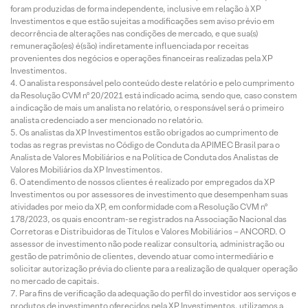
foram produzidas de forma independente, inclusive em relação à XP
Investimentos e que estão sujeitas a modificações sem aviso prévio em
decorrência de alterações nas condições de mercado, e que sua(s)
remuneração(es) é(são) indiretamente influenciada por receitas
provenientes dos negócios e operações financeiras realizadas pela XP
Investimentos.
O analista responsável pelo conteúdo deste relatório e pelo cumprimento
da Resolução CVM nº 20/2021 está indicado acima, sendo que, caso constem
a indicação de mais um analista no relatório, o responsável será o primeiro
analista credenciado a ser mencionado no relatório.
Os analistas da XP Investimentos estão obrigados ao cumprimento de
todas as regras previstas no Código de Conduta da APIMEC Brasil para o
Analista de Valores Mobiliários e na Política de Conduta dos Analistas de
Valores Mobiliários da XP Investimentos.
O atendimento de nossos clientes é realizado por empregados da XP
Investimentos ou por assessores de investimento que desempenham suas
atividades por meio da XP, em conformidade com a Resolução CVM nº
178/2023, os quais encontram-se registrados na Associação Nacional das
Corretoras e Distribuidoras de Títulos e Valores Mobiliários – ANCORD. O
assessor de investimento não pode realizar consultoria, administração ou
gestão de patrimônio de clientes, devendo atuar como intermediário e
solicitar autorização prévia do cliente para a realização de qualquer operação
no mercado de capitais.
Para fins de verificação da adequação do perfil do investidor aos serviços e
produtos de investimento oferecidos pela XP Investimentos, utilizamos a