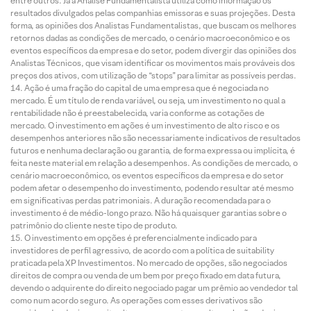
entre outros. Já a Análise Fundamentalista utiliza como informação os
resultados divulgados pelas companhias emissoras e suas projeções. Desta
forma, as opiniões dos Analistas Fundamentalistas, que buscam os melhores
retornos dadas as condições de mercado, o cenário macroeconômico e os
eventos específicos da empresa e do setor, podem divergir das opiniões dos
Analistas Técnicos, que visam identificar os movimentos mais prováveis dos
preços dos ativos, com utilização de “stops” para limitar as possíveis perdas.
Ação é uma fração do capital de uma empresa que é negociada no
mercado. É um título de renda variável, ou seja, um investimento no qual a
rentabilidade não é preestabelecida, varia conforme as cotações de
mercado. O investimento em ações é um investimento de alto risco e os
desempenhos anteriores não são necessariamente indicativos de resultados
futuros e nenhuma declaração ou garantia, de forma expressa ou implícita, é
feita neste material em relação a desempenhos. As condições de mercado, o
cenário macroeconômico, os eventos específicos da empresa e do setor
podem afetar o desempenho do investimento, podendo resultar até mesmo
em significativas perdas patrimoniais. A duração recomendada para o
investimento é de médio-longo prazo. Não há quaisquer garantias sobre o
patrimônio do cliente neste tipo de produto.
O investimento em opções é preferencialmente indicado para
investidores de perfil agressivo, de acordo com a política de suitability
praticada pela XP Investimentos. No mercado de opções, são negociados
direitos de compra ou venda de um bem por preço fixado em data futura,
devendo o adquirente do direito negociado pagar um prêmio ao vendedor tal
como num acordo seguro. As operações com esses derivativos são