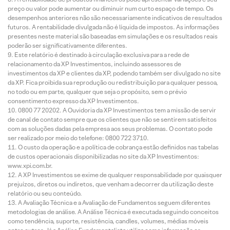
preço ou valor pode aumentar ou diminuir num curto espaço de tempo. Os
desempenhos anteriores não são necessariamente indicativos de resultados
futuros. A rentabilidade divulgada não é líquida de impostos. As informações
presentes neste material são baseadas em simulações e os resultados reais
poderão ser significativamente diferentes.
Este relatório é destinado à circulação exclusiva para a rede de
relacionamento da XP Investimentos, incluindo assessores de
investimentos da XP e clientes da XP, podendo também ser divulgado no site
da XP. Fica proibida sua reprodução ou redistribuição para qualquer pessoa,
no todo ou em parte, qualquer que seja o propósito, sem o prévio
consentimento expresso da XP Investimentos.
0800 77 20202. A Ouvidoria da XP Investimentos tem a missão de servir
de canal de contato sempre que os clientes que não se sentirem satisfeitos
com as soluções dadas pela empresa aos seus problemas. O contato pode
ser realizado por meio do telefone: 0800 722 3710.
O custo da operação e a política de cobrança estão definidos nas tabelas
de custos operacionais disponibilizadas no site da XP Investimentos:
www.xpi.com.br.
A XP Investimentos se exime de qualquer responsabilidade por quaisquer
prejuízos, diretos ou indiretos, que venham a decorrer da utilização deste
relatório ou seu conteúdo.
A Avaliação Técnica e a Avaliação de Fundamentos seguem diferentes
metodologias de análise. A Análise Técnica é executada seguindo conceitos
como tendência, suporte, resistência, candles, volumes, médias móveis