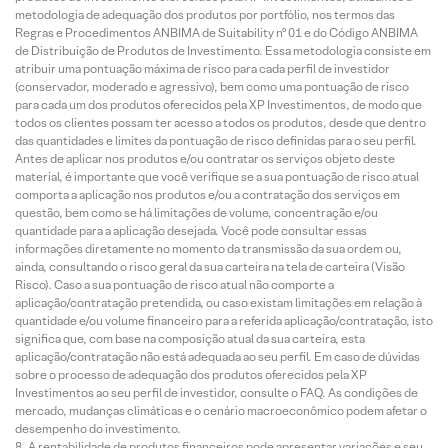
metodologia de adequação dos produtos por portfólio, nos termos das
Regras e Procedimentos ANBIMA de Suitability nº 01 e do Código ANBIMA
de Distribuição de Produtos de Investimento. Essa metodologia consiste em
atribuir uma pontuação máxima de risco para cada perfil de investidor
(conservador, moderado e agressivo), bem como uma pontuação de risco
para cada um dos produtos oferecidos pela XP Investimentos, de modo que
todos os clientes possam ter acesso a todos os produtos, desde que dentro
das quantidades e limites da pontuação de risco definidas para o seu perfil.
Antes de aplicar nos produtos e/ou contratar os serviços objeto deste
material, é importante que você verifique se a sua pontuação de risco atual
comporta a aplicação nos produtos e/ou a contratação dos serviços em
questão, bem como se há limitações de volume, concentração e/ou
quantidade para a aplicação desejada. Você pode consultar essas
informações diretamente no momento da transmissão da sua ordem ou,
ainda, consultando o risco geral da sua carteira na tela de carteira (Visão
Risco). Caso a sua pontuação de risco atual não comporte a
aplicação/contratação pretendida, ou caso existam limitações em relação à
quantidade e/ou volume financeiro para a referida aplicação/contratação, isto
significa que, com base na composição atual da sua carteira, esta
aplicação/contratação não está adequada ao seu perfil. Em caso de dúvidas
sobre o processo de adequação dos produtos oferecidos pela XP
Investimentos ao seu perfil de investidor, consulte o FAQ. As condições de
mercado, mudanças climáticas e o cenário macroeconômico podem afetar o
desempenho do investimento.
A rentabilidade de produtos financeiros pode apresentar variações e seu