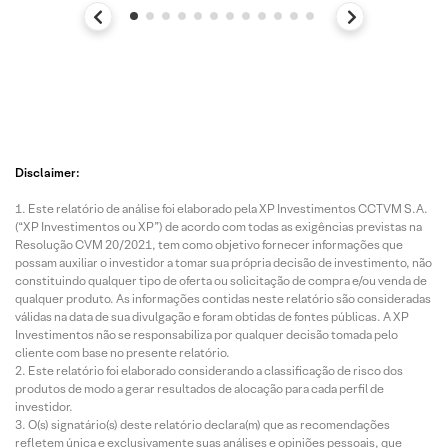
Disclaimer:
Este relatório de análise foi elaborado pela XP Investimentos CCTVM S.A.
(“XP Investimentos ou XP”) de acordo com todas as exigências previstas na
Resolução CVM 20/2021, tem como objetivo fornecer informações que
possam auxiliar o investidor a tomar sua própria decisão de investimento, não
constituindo qualquer tipo de oferta ou solicitação de compra e/ou venda de
qualquer produto. As informações contidas neste relatório são consideradas
válidas na data de sua divulgação e foram obtidas de fontes públicas. A XP
Investimentos não se responsabiliza por qualquer decisão tomada pelo
cliente com base no presente relatório.
Este relatório foi elaborado considerando a classificação de risco dos
produtos de modo a gerar resultados de alocação para cada perfil de
investidor.
O(s) signatário(s) deste relatório declara(m) que as recomendações
refletem única e exclusivamente suas análises e opiniões pessoais, que