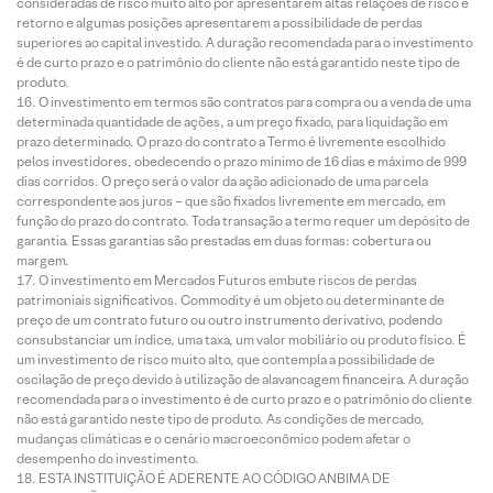
consideradas de risco muito alto por apresentarem altas relações de risco e
retorno e algumas posições apresentarem a possibilidade de perdas
superiores ao capital investido. A duração recomendada para o investimento
é de curto prazo e o patrimônio do cliente não está garantido neste tipo de
produto.
O investimento em termos são contratos para compra ou a venda de uma
determinada quantidade de ações, a um preço fixado, para liquidação em
prazo determinado. O prazo do contrato a Termo é livremente escolhido
pelos investidores, obedecendo o prazo mínimo de 16 dias e máximo de 999
dias corridos. O preço será o valor da ação adicionado de uma parcela
correspondente aos juros – que são fixados livremente em mercado, em
função do prazo do contrato. Toda transação a termo requer um depósito de
garantia. Essas garantias são prestadas em duas formas: cobertura ou
margem.
O investimento em Mercados Futuros embute riscos de perdas
patrimoniais significativos. Commodity é um objeto ou determinante de
preço de um contrato futuro ou outro instrumento derivativo, podendo
consubstanciar um índice, uma taxa, um valor mobiliário ou produto físico. É
um investimento de risco muito alto, que contempla a possibilidade de
oscilação de preço devido à utilização de alavancagem financeira. A duração
recomendada para o investimento é de curto prazo e o patrimônio do cliente
não está garantido neste tipo de produto. As condições de mercado,
mudanças climáticas e o cenário macroeconômico podem afetar o
desempenho do investimento.
ESTA INSTITUIÇÃO É ADERENTE AO CÓDIGO ANBIMA DE