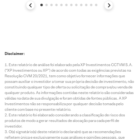
Disclaimer:
Este relatório de análise foi elaborado pela XP Investimentos CCTVM S.A.
(“XP Investimentos ou XP”) de acordo com todas as exigências previstas na
Resolução CVM 20/2021, tem como objetivo fornecer informações que
possam auxiliar o investidor a tomar sua própria decisão de investimento, não
constituindo qualquer tipo de oferta ou solicitação de compra e/ou venda de
qualquer produto. As informações contidas neste relatório são consideradas
válidas na data de sua divulgação e foram obtidas de fontes públicas. A XP
Investimentos não se responsabiliza por qualquer decisão tomada pelo
cliente com base no presente relatório.
Este relatório foi elaborado considerando a classificação de risco dos
produtos de modo a gerar resultados de alocação para cada perfil de
investidor.
O(s) signatário(s) deste relatório declara(m) que as recomendações
refletem única e exclusivamente suas análises e opiniões pessoais, que