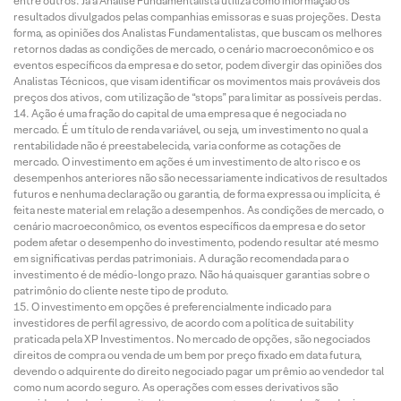
entre outros. Já a Análise Fundamentalista utiliza como informação os
resultados divulgados pelas companhias emissoras e suas projeções. Desta
forma, as opiniões dos Analistas Fundamentalistas, que buscam os melhores
retornos dadas as condições de mercado, o cenário macroeconômico e os
eventos específicos da empresa e do setor, podem divergir das opiniões dos
Analistas Técnicos, que visam identificar os movimentos mais prováveis dos
preços dos ativos, com utilização de “stops” para limitar as possíveis perdas.
Ação é uma fração do capital de uma empresa que é negociada no
mercado. É um título de renda variável, ou seja, um investimento no qual a
rentabilidade não é preestabelecida, varia conforme as cotações de
mercado. O investimento em ações é um investimento de alto risco e os
desempenhos anteriores não são necessariamente indicativos de resultados
futuros e nenhuma declaração ou garantia, de forma expressa ou implícita, é
feita neste material em relação a desempenhos. As condições de mercado, o
cenário macroeconômico, os eventos específicos da empresa e do setor
podem afetar o desempenho do investimento, podendo resultar até mesmo
em significativas perdas patrimoniais. A duração recomendada para o
investimento é de médio-longo prazo. Não há quaisquer garantias sobre o
patrimônio do cliente neste tipo de produto.
O investimento em opções é preferencialmente indicado para
investidores de perfil agressivo, de acordo com a política de suitability
praticada pela XP Investimentos. No mercado de opções, são negociados
direitos de compra ou venda de um bem por preço fixado em data futura,
devendo o adquirente do direito negociado pagar um prêmio ao vendedor tal
como num acordo seguro. As operações com esses derivativos são