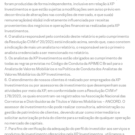
foram produzidas de forma independente, inclusive em relação à XP
Investimentos e que estão sujeitas a modificações sem aviso prévio em
decorrência de alterações nas condições de mercado, e que sua(s)
remuneração(es) é(são) indiretamente influenciada por receitas
provenientes dos negócios e operações financeiras realizadas pela XP
Investimentos.
O analista responsável pelo conteúdo deste relatório e pelo cumprimento
da Resolução CVM nº 20/2021 está indicado acima, sendo que, caso constem
a indicação de mais um analista no relatório, o responsável será o primeiro
analista credenciado a ser mencionado no relatório.
Os analistas da XP Investimentos estão obrigados ao cumprimento de
todas as regras previstas no Código de Conduta da APIMEC Brasil para o
Analista de Valores Mobiliários e na Política de Conduta dos Analistas de
Valores Mobiliários da XP Investimentos.
O atendimento de nossos clientes é realizado por empregados da XP
Investimentos ou por assessores de investimento que desempenham suas
atividades por meio da XP, em conformidade com a Resolução CVM nº
178/2023, os quais encontram-se registrados na Associação Nacional das
Corretoras e Distribuidoras de Títulos e Valores Mobiliários – ANCORD. O
assessor de investimento não pode realizar consultoria, administração ou
gestão de patrimônio de clientes, devendo atuar como intermediário e
solicitar autorização prévia do cliente para a realização de qualquer operação
no mercado de capitais.
Para fins de verificação da adequação do perfil do investidor aos serviços e
produtos de investimento oferecidos pela XP Investimentos, utilizamos a