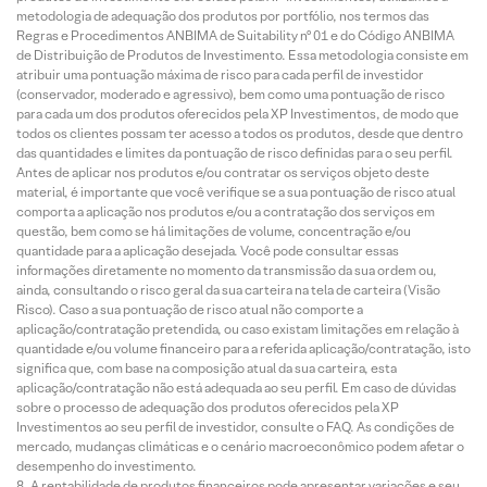
metodologia de adequação dos produtos por portfólio, nos termos das
Regras e Procedimentos ANBIMA de Suitability nº 01 e do Código ANBIMA
de Distribuição de Produtos de Investimento. Essa metodologia consiste em
atribuir uma pontuação máxima de risco para cada perfil de investidor
(conservador, moderado e agressivo), bem como uma pontuação de risco
para cada um dos produtos oferecidos pela XP Investimentos, de modo que
todos os clientes possam ter acesso a todos os produtos, desde que dentro
das quantidades e limites da pontuação de risco definidas para o seu perfil.
Antes de aplicar nos produtos e/ou contratar os serviços objeto deste
material, é importante que você verifique se a sua pontuação de risco atual
comporta a aplicação nos produtos e/ou a contratação dos serviços em
questão, bem como se há limitações de volume, concentração e/ou
quantidade para a aplicação desejada. Você pode consultar essas
informações diretamente no momento da transmissão da sua ordem ou,
ainda, consultando o risco geral da sua carteira na tela de carteira (Visão
Risco). Caso a sua pontuação de risco atual não comporte a
aplicação/contratação pretendida, ou caso existam limitações em relação à
quantidade e/ou volume financeiro para a referida aplicação/contratação, isto
significa que, com base na composição atual da sua carteira, esta
aplicação/contratação não está adequada ao seu perfil. Em caso de dúvidas
sobre o processo de adequação dos produtos oferecidos pela XP
Investimentos ao seu perfil de investidor, consulte o FAQ. As condições de
mercado, mudanças climáticas e o cenário macroeconômico podem afetar o
desempenho do investimento.
A rentabilidade de produtos financeiros pode apresentar variações e seu