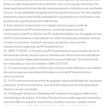
preço ou valor pode aumentar ou diminuir num curto espaço de tempo. Os
desempenhos anteriores não são necessariamente indicativos de resultados
futuros. A rentabilidade divulgada não é líquida de impostos. As informações
presentes neste material são baseadas em simulações e os resultados reais
poderão ser significativamente diferentes.
Este relatório é destinado à circulação exclusiva para a rede de
relacionamento da XP Investimentos, incluindo assessores de
investimentos da XP e clientes da XP, podendo também ser divulgado no site
da XP. Fica proibida sua reprodução ou redistribuição para qualquer pessoa,
no todo ou em parte, qualquer que seja o propósito, sem o prévio
consentimento expresso da XP Investimentos.
0800 77 20202. A Ouvidoria da XP Investimentos tem a missão de servir
de canal de contato sempre que os clientes que não se sentirem satisfeitos
com as soluções dadas pela empresa aos seus problemas. O contato pode
ser realizado por meio do telefone: 0800 722 3710.
O custo da operação e a política de cobrança estão definidos nas tabelas
de custos operacionais disponibilizadas no site da XP Investimentos:
www.xpi.com.br.
A XP Investimentos se exime de qualquer responsabilidade por quaisquer
prejuízos, diretos ou indiretos, que venham a decorrer da utilização deste
relatório ou seu conteúdo.
A Avaliação Técnica e a Avaliação de Fundamentos seguem diferentes
metodologias de análise. A Análise Técnica é executada seguindo conceitos
como tendência, suporte, resistência, candles, volumes, médias móveis