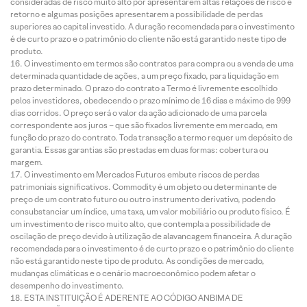
consideradas de risco muito alto por apresentarem altas relações de risco e
retorno e algumas posições apresentarem a possibilidade de perdas
superiores ao capital investido. A duração recomendada para o investimento
é de curto prazo e o patrimônio do cliente não está garantido neste tipo de
produto.
O investimento em termos são contratos para compra ou a venda de uma
determinada quantidade de ações, a um preço fixado, para liquidação em
prazo determinado. O prazo do contrato a Termo é livremente escolhido
pelos investidores, obedecendo o prazo mínimo de 16 dias e máximo de 999
dias corridos. O preço será o valor da ação adicionado de uma parcela
correspondente aos juros – que são fixados livremente em mercado, em
função do prazo do contrato. Toda transação a termo requer um depósito de
garantia. Essas garantias são prestadas em duas formas: cobertura ou
margem.
O investimento em Mercados Futuros embute riscos de perdas
patrimoniais significativos. Commodity é um objeto ou determinante de
preço de um contrato futuro ou outro instrumento derivativo, podendo
consubstanciar um índice, uma taxa, um valor mobiliário ou produto físico. É
um investimento de risco muito alto, que contempla a possibilidade de
oscilação de preço devido à utilização de alavancagem financeira. A duração
recomendada para o investimento é de curto prazo e o patrimônio do cliente
não está garantido neste tipo de produto. As condições de mercado,
mudanças climáticas e o cenário macroeconômico podem afetar o
desempenho do investimento.
ESTA INSTITUIÇÃO É ADERENTE AO CÓDIGO ANBIMA DE