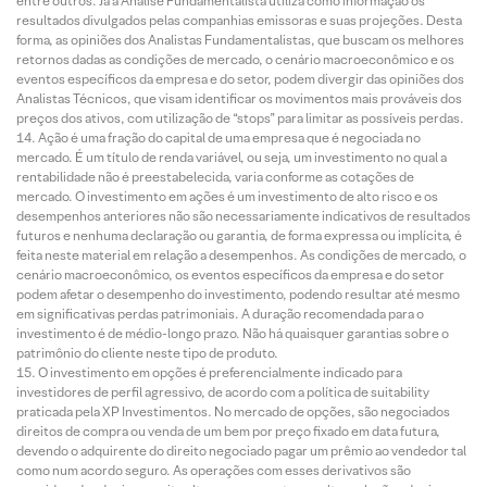
entre outros. Já a Análise Fundamentalista utiliza como informação os
resultados divulgados pelas companhias emissoras e suas projeções. Desta
forma, as opiniões dos Analistas Fundamentalistas, que buscam os melhores
retornos dadas as condições de mercado, o cenário macroeconômico e os
eventos específicos da empresa e do setor, podem divergir das opiniões dos
Analistas Técnicos, que visam identificar os movimentos mais prováveis dos
preços dos ativos, com utilização de “stops” para limitar as possíveis perdas.
Ação é uma fração do capital de uma empresa que é negociada no
mercado. É um título de renda variável, ou seja, um investimento no qual a
rentabilidade não é preestabelecida, varia conforme as cotações de
mercado. O investimento em ações é um investimento de alto risco e os
desempenhos anteriores não são necessariamente indicativos de resultados
futuros e nenhuma declaração ou garantia, de forma expressa ou implícita, é
feita neste material em relação a desempenhos. As condições de mercado, o
cenário macroeconômico, os eventos específicos da empresa e do setor
podem afetar o desempenho do investimento, podendo resultar até mesmo
em significativas perdas patrimoniais. A duração recomendada para o
investimento é de médio-longo prazo. Não há quaisquer garantias sobre o
patrimônio do cliente neste tipo de produto.
O investimento em opções é preferencialmente indicado para
investidores de perfil agressivo, de acordo com a política de suitability
praticada pela XP Investimentos. No mercado de opções, são negociados
direitos de compra ou venda de um bem por preço fixado em data futura,
devendo o adquirente do direito negociado pagar um prêmio ao vendedor tal
como num acordo seguro. As operações com esses derivativos são