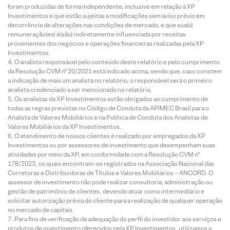
foram produzidas de forma independente, inclusive em relação à XP
Investimentos e que estão sujeitas a modificações sem aviso prévio em
decorrência de alterações nas condições de mercado, e que sua(s)
remuneração(es) é(são) indiretamente influenciada por receitas
provenientes dos negócios e operações financeiras realizadas pela XP
Investimentos.
O analista responsável pelo conteúdo deste relatório e pelo cumprimento
da Resolução CVM nº 20/2021 está indicado acima, sendo que, caso constem
a indicação de mais um analista no relatório, o responsável será o primeiro
analista credenciado a ser mencionado no relatório.
Os analistas da XP Investimentos estão obrigados ao cumprimento de
todas as regras previstas no Código de Conduta da APIMEC Brasil para o
Analista de Valores Mobiliários e na Política de Conduta dos Analistas de
Valores Mobiliários da XP Investimentos.
O atendimento de nossos clientes é realizado por empregados da XP
Investimentos ou por assessores de investimento que desempenham suas
atividades por meio da XP, em conformidade com a Resolução CVM nº
178/2023, os quais encontram-se registrados na Associação Nacional das
Corretoras e Distribuidoras de Títulos e Valores Mobiliários – ANCORD. O
assessor de investimento não pode realizar consultoria, administração ou
gestão de patrimônio de clientes, devendo atuar como intermediário e
solicitar autorização prévia do cliente para a realização de qualquer operação
no mercado de capitais.
Para fins de verificação da adequação do perfil do investidor aos serviços e
produtos de investimento oferecidos pela XP Investimentos, utilizamos a