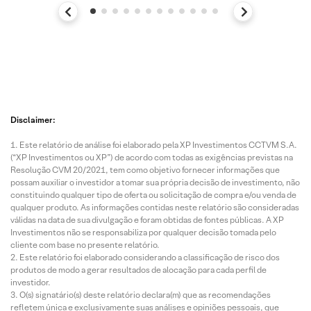
Disclaimer:
Este relatório de análise foi elaborado pela XP Investimentos CCTVM S.A.
(“XP Investimentos ou XP”) de acordo com todas as exigências previstas na
Resolução CVM 20/2021, tem como objetivo fornecer informações que
possam auxiliar o investidor a tomar sua própria decisão de investimento, não
constituindo qualquer tipo de oferta ou solicitação de compra e/ou venda de
qualquer produto. As informações contidas neste relatório são consideradas
válidas na data de sua divulgação e foram obtidas de fontes públicas. A XP
Investimentos não se responsabiliza por qualquer decisão tomada pelo
cliente com base no presente relatório.
Este relatório foi elaborado considerando a classificação de risco dos
produtos de modo a gerar resultados de alocação para cada perfil de
investidor.
O(s) signatário(s) deste relatório declara(m) que as recomendações
refletem única e exclusivamente suas análises e opiniões pessoais, que