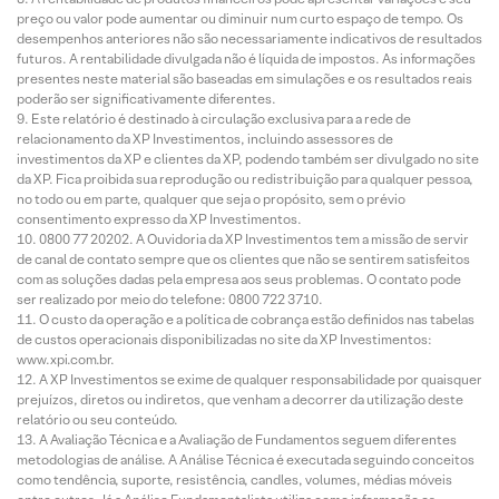
preço ou valor pode aumentar ou diminuir num curto espaço de tempo. Os
desempenhos anteriores não são necessariamente indicativos de resultados
futuros. A rentabilidade divulgada não é líquida de impostos. As informações
presentes neste material são baseadas em simulações e os resultados reais
poderão ser significativamente diferentes.
Este relatório é destinado à circulação exclusiva para a rede de
relacionamento da XP Investimentos, incluindo assessores de
investimentos da XP e clientes da XP, podendo também ser divulgado no site
da XP. Fica proibida sua reprodução ou redistribuição para qualquer pessoa,
no todo ou em parte, qualquer que seja o propósito, sem o prévio
consentimento expresso da XP Investimentos.
0800 77 20202. A Ouvidoria da XP Investimentos tem a missão de servir
de canal de contato sempre que os clientes que não se sentirem satisfeitos
com as soluções dadas pela empresa aos seus problemas. O contato pode
ser realizado por meio do telefone: 0800 722 3710.
O custo da operação e a política de cobrança estão definidos nas tabelas
de custos operacionais disponibilizadas no site da XP Investimentos:
www.xpi.com.br.
A XP Investimentos se exime de qualquer responsabilidade por quaisquer
prejuízos, diretos ou indiretos, que venham a decorrer da utilização deste
relatório ou seu conteúdo.
A Avaliação Técnica e a Avaliação de Fundamentos seguem diferentes
metodologias de análise. A Análise Técnica é executada seguindo conceitos
como tendência, suporte, resistência, candles, volumes, médias móveis