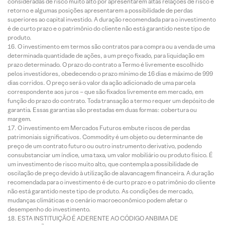
consideradas de risco muito alto por apresentarem altas relações de risco e
retorno e algumas posições apresentarem a possibilidade de perdas
superiores ao capital investido. A duração recomendada para o investimento
é de curto prazo e o patrimônio do cliente não está garantido neste tipo de
produto.
O investimento em termos são contratos para compra ou a venda de uma
determinada quantidade de ações, a um preço fixado, para liquidação em
prazo determinado. O prazo do contrato a Termo é livremente escolhido
pelos investidores, obedecendo o prazo mínimo de 16 dias e máximo de 999
dias corridos. O preço será o valor da ação adicionado de uma parcela
correspondente aos juros – que são fixados livremente em mercado, em
função do prazo do contrato. Toda transação a termo requer um depósito de
garantia. Essas garantias são prestadas em duas formas: cobertura ou
margem.
O investimento em Mercados Futuros embute riscos de perdas
patrimoniais significativos. Commodity é um objeto ou determinante de
preço de um contrato futuro ou outro instrumento derivativo, podendo
consubstanciar um índice, uma taxa, um valor mobiliário ou produto físico. É
um investimento de risco muito alto, que contempla a possibilidade de
oscilação de preço devido à utilização de alavancagem financeira. A duração
recomendada para o investimento é de curto prazo e o patrimônio do cliente
não está garantido neste tipo de produto. As condições de mercado,
mudanças climáticas e o cenário macroeconômico podem afetar o
desempenho do investimento.
ESTA INSTITUIÇÃO É ADERENTE AO CÓDIGO ANBIMA DE