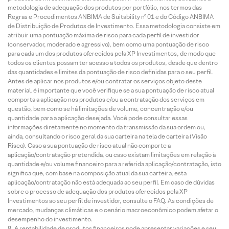
metodologia de adequação dos produtos por portfólio, nos termos das
Regras e Procedimentos ANBIMA de Suitability nº 01 e do Código ANBIMA
de Distribuição de Produtos de Investimento. Essa metodologia consiste em
atribuir uma pontuação máxima de risco para cada perfil de investidor
(conservador, moderado e agressivo), bem como uma pontuação de risco
para cada um dos produtos oferecidos pela XP Investimentos, de modo que
todos os clientes possam ter acesso a todos os produtos, desde que dentro
das quantidades e limites da pontuação de risco definidas para o seu perfil.
Antes de aplicar nos produtos e/ou contratar os serviços objeto deste
material, é importante que você verifique se a sua pontuação de risco atual
comporta a aplicação nos produtos e/ou a contratação dos serviços em
questão, bem como se há limitações de volume, concentração e/ou
quantidade para a aplicação desejada. Você pode consultar essas
informações diretamente no momento da transmissão da sua ordem ou,
ainda, consultando o risco geral da sua carteira na tela de carteira (Visão
Risco). Caso a sua pontuação de risco atual não comporte a
aplicação/contratação pretendida, ou caso existam limitações em relação à
quantidade e/ou volume financeiro para a referida aplicação/contratação, isto
significa que, com base na composição atual da sua carteira, esta
aplicação/contratação não está adequada ao seu perfil. Em caso de dúvidas
sobre o processo de adequação dos produtos oferecidos pela XP
Investimentos ao seu perfil de investidor, consulte o FAQ. As condições de
mercado, mudanças climáticas e o cenário macroeconômico podem afetar o
desempenho do investimento.
A rentabilidade de produtos financeiros pode apresentar variações e seu