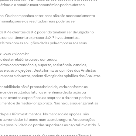
imáticas e o cenário macroeconômico podem afetar o
empo. Os desempenhos anteriores não são necessariamente
m simulações e os resultados reais poderão ser
 da XP e clientes da XP, podendo também ser divulgado no
évio consentimento expresso da XP Investimentos.
isfeitos com as soluções dadas pela empresa aos seus
s: www.xpi.com.br.
ão deste relatório ou seu conteúdo.
eitos como tendência, suporte, resistência, candles,
s e suas projeções. Desta forma, as opiniões dos Analistas
presa e do setor, podem divergir das opiniões dos Analistas
entabilidade não é preestabelecida, varia conforme as
ivos de resultados futuros e nenhuma declaração ou
co, os eventos específicos da empresa e do setor podem
timento é de médio-longo prazo. Não há quaisquer garantias
icada pela XP Investimentos. No mercado de opções, são
mio ao vendedor tal como num acordo seguro. As operações
a possibilidade de perdas superiores ao capital investido. A
ão em prazo determinado. O prazo do contrato a Termo é