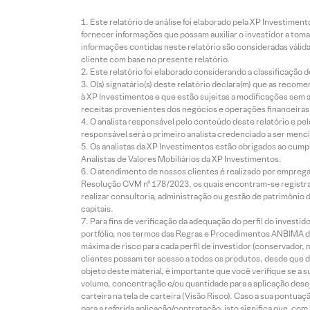
Este relatório de análise foi elaborado pela XP Investim
fornecer informações que possam auxiliar o investidor a toma
informações contidas neste relatório são consideradas válida
cliente com base no presente relatório.
Este relatório foi elaborado considerando a classificação d
O(s) signatário(s) deste relatório declara(m) que as reco
à XP Investimentos e que estão sujeitas a modificações sem 
receitas provenientes dos negócios e operações financeiras 
O analista responsável pelo conteúdo deste relatório e pe
responsável será o primeiro analista credenciado a ser menci
Os analistas da XP Investimentos estão obrigados ao cumpr
Analistas de Valores Mobiliários da XP Investimentos.
O atendimento de nossos clientes é realizado por empreg
Resolução CVM nº 178/2023, os quais encontram-se registrad
realizar consultoria, administração ou gestão de patrimônio 
capitais.
Para fins de verificação da adequação do perfil do invest
portfólio, nos termos das Regras e Procedimentos ANBIMA de
máxima de risco para cada perfil de investidor (conservado
clientes possam ter acesso a todos os produtos, desde que de
objeto deste material, é importante que você verifique se a
volume, concentração e/ou quantidade para a aplicação dese
carteira na tela de carteira (Visão Risco). Caso a sua pontu
para a referida aplicação/contratação, isto significa que, co