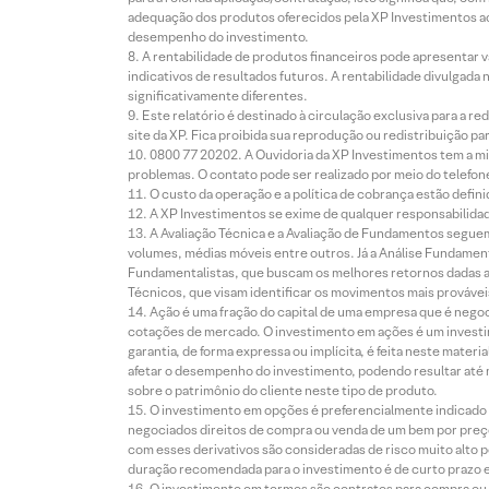
adequação dos produtos oferecidos pela XP Investimentos ao
desempenho do investimento.
A rentabilidade de produtos financeiros pode apresentar
indicativos de resultados futuros. A rentabilidade divulgada
significativamente diferentes.
Este relatório é destinado à circulação exclusiva para a 
site da XP. Fica proibida sua reprodução ou redistribuição p
0800 77 20202. A Ouvidoria da XP Investimentos tem a mi
problemas. O contato pode ser realizado por meio do telefon
O custo da operação e a política de cobrança estão defini
A XP Investimentos se exime de qualquer responsabilidade
A Avaliação Técnica e a Avaliação de Fundamentos seguem
volumes, médias móveis entre outros. Já a Análise Fundament
Fundamentalistas, que buscam os melhores retornos dadas as
Técnicos, que visam identificar os movimentos mais prováveis 
Ação é uma fração do capital de uma empresa que é negoci
cotações de mercado. O investimento em ações é um investi
garantia, de forma expressa ou implícita, é feita neste ma
afetar o desempenho do investimento, podendo resultar até 
sobre o patrimônio do cliente neste tipo de produto.
O investimento em opções é preferencialmente indicado pa
negociados direitos de compra ou venda de um bem por preço
com esses derivativos são consideradas de risco muito alto p
duração recomendada para o investimento é de curto prazo e 
O investimento em termos são contratos para compra ou a