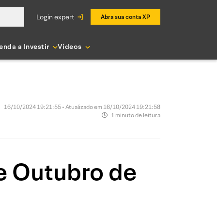
login expert
Abra sua conta XP
enda a Investir
Vídeos
16/10/2024 19:21:55 • Atualizado em 16/10/2024 19:21:58
1 minuto de leitura
e Outubro de