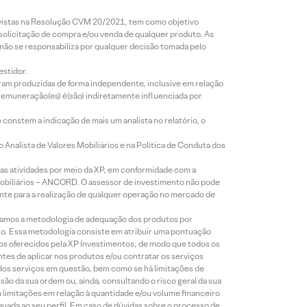
revistas na Resolução CVM 20/2021, tem como objetivo
 solicitação de compra e/ou venda de qualquer produto. As
 não se responsabiliza por qualquer decisão tomada pelo
estidor.
foram produzidas de forma independente, inclusive em relação
 remuneração(es) é(são) indiretamente influenciada por
constem a indicação de mais um analista no relatório, o
Analista de Valores Mobiliários e na Política de Conduta dos
s atividades por meio da XP, em conformidade com a
Mobiliários – ANCORD. O assessor de investimento não pode
iente para a realização de qualquer operação no mercado de
lizamos a metodologia de adequação dos produtos por
to. Essa metodologia consiste em atribuir uma pontuação
tos oferecidos pela XP Investimentos, de modo que todos os
ntes de aplicar nos produtos e/ou contratar os serviços
 dos serviços em questão, bem como se há limitações de
o da sua ordem ou, ainda, consultando o risco geral da sua
m limitações em relação à quantidade e/ou volume financeiro
equada ao seu perfil. Em caso de dúvidas sobre o processo de