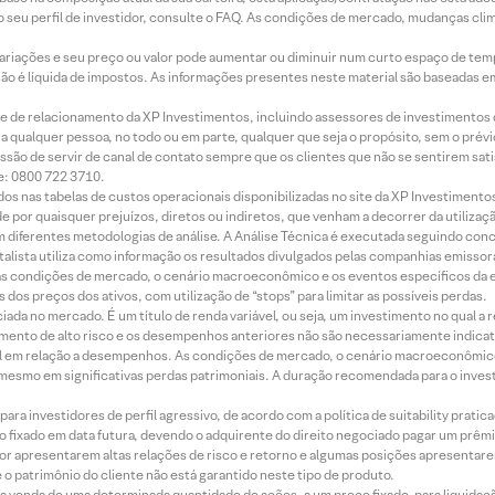
 seu perfil de investidor, consulte o FAQ. As condições de mercado, mudanças cl
 variações e seu preço ou valor pode aumentar ou diminuir num curto espaço de t
 não é líquida de impostos. As informações presentes neste material são baseadas e
rede de relacionamento da XP Investimentos, incluindo assessores de investimentos
ara qualquer pessoa, no todo ou em parte, qualquer que seja o propósito, sem o pr
ssão de servir de canal de contato sempre que os clientes que não se sentirem sat
e: 0800 722 3710.
dos nas tabelas de custos operacionais disponibilizadas no site da XP Investimento
 por quaisquer prejuízos, diretos ou indiretos, que venham a decorrer da utilizaç
 diferentes metodologias de análise. A Análise Técnica é executada seguindo conc
alista utiliza como informação os resultados divulgados pelas companhias emissora
 condições de mercado, o cenário macroeconômico e os eventos específicos da em
dos preços dos ativos, com utilização de “stops” para limitar as possíveis perdas.
ada no mercado. É um título de renda variável, ou seja, um investimento no qual a r
mento de alto risco e os desempenhos anteriores não são necessariamente indicat
terial em relação a desempenhos. As condições de mercado, o cenário macroeconômi
mesmo em significativas perdas patrimoniais. A duração recomendada para o inves
ra investidores de perfil agressivo, de acordo com a política de suitability prat
 fixado em data futura, devendo o adquirente do direito negociado pagar um prê
or apresentarem altas relações de risco e retorno e algumas posições apresentarem 
o patrimônio do cliente não está garantido neste tipo de produto.
 venda de uma determinada quantidade de ações, a um preço fixado, para liquidaç