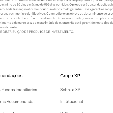
 mínimo de 16 dias e máximo de 999 dias corridos. O preço será o valor da ação ad
ato. Toda transação a termo requer um depósito de garantia. Essas garantias são 
rdas patrimoniais significativos. Commodity é um objeto ou determinante de preç
rio ou produto físico. É um investimento de risco muito alto, que contempla a possi
imento é de curto prazo e o patrimônio do cliente não está garantido neste tipo 
nvestimento.
DE DISTRIBUIÇÃO DE PRODUTOS DE INVESTIMENTO.
mendações
Grupo XP
 Fundos Imobiliários
Sobre a XP
iras Recomendadas
Institucional