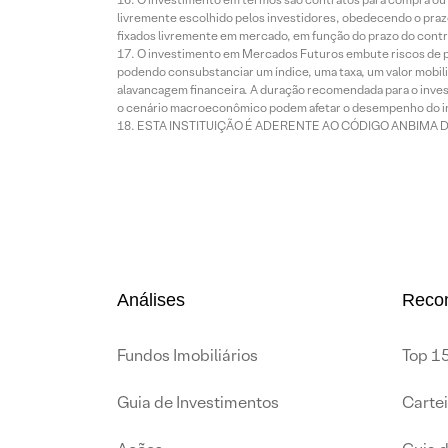
livremente escolhido pelos investidores, obedecendo o prazo
fixados livremente em mercado, em função do prazo do contr
O investimento em Mercados Futuros embute riscos de pe
podendo consubstanciar um índice, uma taxa, um valor mobiliá
alavancagem financeira. A duração recomendada para o invest
o cenário macroeconômico podem afetar o desempenho do i
ESTA INSTITUIÇÃO É ADERENTE AO CÓDIGO ANBIMA 
Análises
Reco
Fundos Imobiliários
Top 15
Guia de Investimentos
Carte