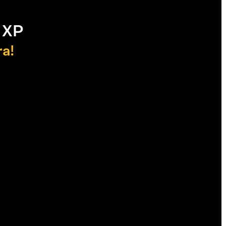
 XP
ra!