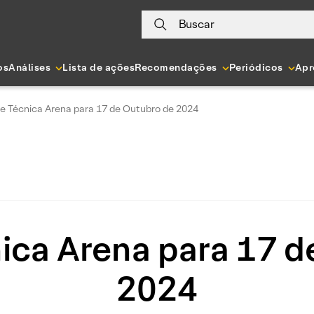
Buscar
os
Análises
Lista de ações
Recomendações
Periódicos
Apr
se Técnica Arena para 17 de Outubro de 2024
nica Arena para 17 d
2024