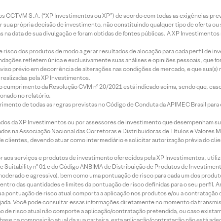
entos CCTVM S.A. (“XP Investimentos ou XP”) de acordo com todas as exigências p
r sua própria decisão de investimento, não constituindo qualquer tipo de oferta ou
s na data de sua divulgação e foram obtidas de fontes públicas. A XP Investimentos
e risco dos produtos de modo a gerar resultados de alocação para cada perfil de inv
mendações refletem única e exclusivamente suas análises e opiniões pessoais, que 
aviso prévio em decorrência de alterações nas condições de mercado, e que sua(s)
realizadas pela XP Investimentos.
lo cumprimento da Resolução CVM nº 20/2021 está indicado acima, sendo que, caso 
onado no relatório.
imento de todas as regras previstas no Código de Conduta da APIMEC Brasil para o 
ados da XP Investimentos ou por assessores de investimento que desempenham sua
os na Associação Nacional das Corretoras e Distribuidoras de Títulos e Valores 
de clientes, devendo atuar como intermediário e solicitar autorização prévia do cl
idor aos serviços e produtos de investimento oferecidos pela XP Investimentos, uti
 Suitability nº 01 e do Código ANBIMA de Distribuição de Produtos de Investimen
r, moderado e agressivo), bem como uma pontuação de risco para cada um dos produ
ntro das quantidades e limites da pontuação de risco definidas para o seu perfil. A
 sua pontuação de risco atual comporta a aplicação nos produtos e/ou a contratação
jada. Você pode consultar essas informações diretamente no momento da transmissã
ação de risco atual não comporte a aplicação/contratação pretendida, ou caso exista
m base na composição atual da sua carteira, esta aplicação/contratação não está ad