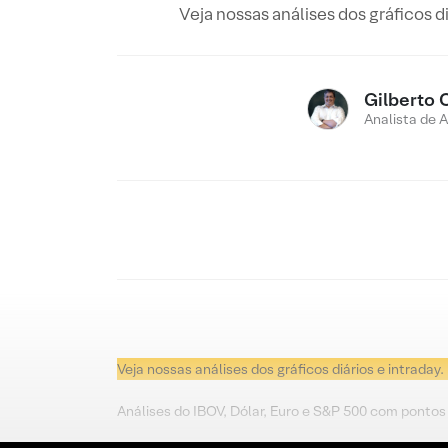
Veja nossas análises dos gráficos d
Gilberto 
Analista de 
Veja nossas análises dos gráficos diários e intraday.
Análises do IBOV, Dólar, Euro e S&P 500 com pontos 