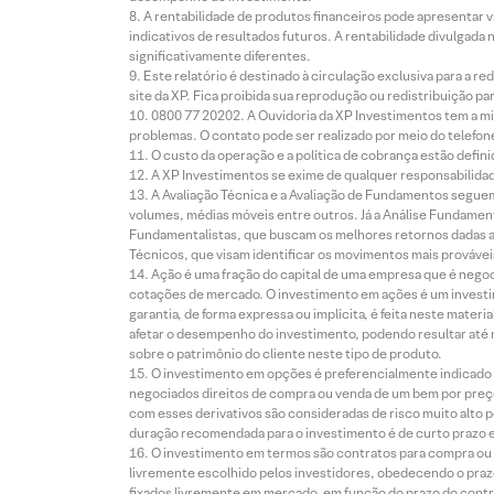
A rentabilidade de produtos financeiros pode apresentar
indicativos de resultados futuros. A rentabilidade divulgada
significativamente diferentes.
Este relatório é destinado à circulação exclusiva para a 
site da XP. Fica proibida sua reprodução ou redistribuição p
0800 77 20202. A Ouvidoria da XP Investimentos tem a mi
problemas. O contato pode ser realizado por meio do telefon
O custo da operação e a política de cobrança estão defini
A XP Investimentos se exime de qualquer responsabilidade
A Avaliação Técnica e a Avaliação de Fundamentos seguem
volumes, médias móveis entre outros. Já a Análise Fundament
Fundamentalistas, que buscam os melhores retornos dadas as
Técnicos, que visam identificar os movimentos mais prováveis 
Ação é uma fração do capital de uma empresa que é negoci
cotações de mercado. O investimento em ações é um investi
garantia, de forma expressa ou implícita, é feita neste ma
afetar o desempenho do investimento, podendo resultar até 
sobre o patrimônio do cliente neste tipo de produto.
O investimento em opções é preferencialmente indicado pa
negociados direitos de compra ou venda de um bem por preço
com esses derivativos são consideradas de risco muito alto p
duração recomendada para o investimento é de curto prazo e 
O investimento em termos são contratos para compra ou a
livremente escolhido pelos investidores, obedecendo o prazo
fixados livremente em mercado, em função do prazo do contr