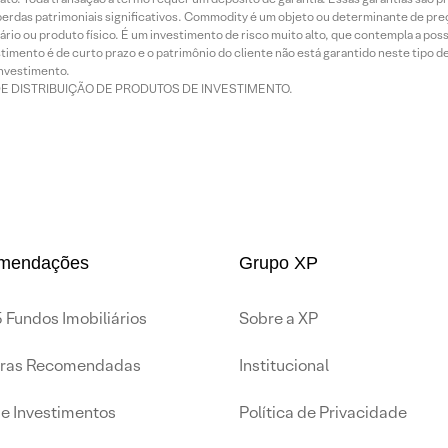
rdas patrimoniais significativos. Commodity é um objeto ou determinante de preç
rio ou produto físico. É um investimento de risco muito alto, que contempla a possi
imento é de curto prazo e o patrimônio do cliente não está garantido neste tipo 
nvestimento.
DE DISTRIBUIÇÃO DE PRODUTOS DE INVESTIMENTO.
mendações
Grupo XP
 Fundos Imobiliários
Sobre a XP
iras Recomendadas
Institucional
de Investimentos
Política de Privacidade