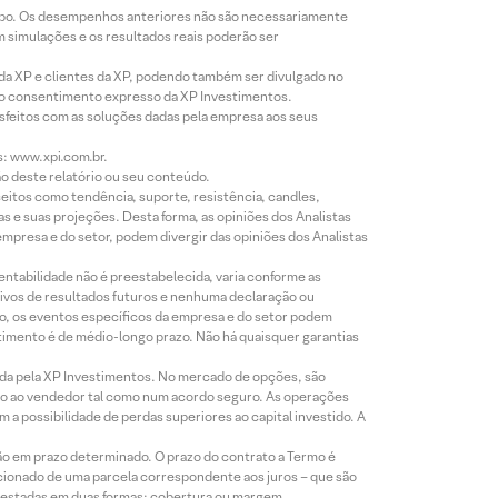
empo. Os desempenhos anteriores não são necessariamente
m simulações e os resultados reais poderão ser
 da XP e clientes da XP, podendo também ser divulgado no
évio consentimento expresso da XP Investimentos.
isfeitos com as soluções dadas pela empresa aos seus
s: www.xpi.com.br.
ão deste relatório ou seu conteúdo.
eitos como tendência, suporte, resistência, candles,
s e suas projeções. Desta forma, as opiniões dos Analistas
presa e do setor, podem divergir das opiniões dos Analistas
entabilidade não é preestabelecida, varia conforme as
ivos de resultados futuros e nenhuma declaração ou
co, os eventos específicos da empresa e do setor podem
timento é de médio-longo prazo. Não há quaisquer garantias
icada pela XP Investimentos. No mercado de opções, são
mio ao vendedor tal como num acordo seguro. As operações
a possibilidade de perdas superiores ao capital investido. A
ão em prazo determinado. O prazo do contrato a Termo é
icionado de uma parcela correspondente aos juros – que são
prestadas em duas formas: cobertura ou margem.