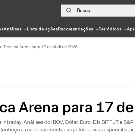
Buscar
os
Análises
Lista de ações
Recomendações
Periódicos
Apr
e Técnica Arena para 17 de abril de 2025
ca Arena para 17 de
 e intraday. Análises do IBOV, Dólar, Euro, DIs BITFUT e S&
 Conheça as carteiras montadas pelos nossos especialistas