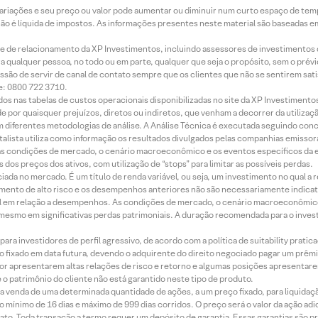
 variações e seu preço ou valor pode aumentar ou diminuir num curto espaço de t
 não é líquida de impostos. As informações presentes neste material são baseadas e
rede de relacionamento da XP Investimentos, incluindo assessores de investimentos
ara qualquer pessoa, no todo ou em parte, qualquer que seja o propósito, sem o pr
ssão de servir de canal de contato sempre que os clientes que não se sentirem sat
e: 0800 722 3710.
dos nas tabelas de custos operacionais disponibilizadas no site da XP Investimento
 por quaisquer prejuízos, diretos ou indiretos, que venham a decorrer da utilizaç
 diferentes metodologias de análise. A Análise Técnica é executada seguindo conc
alista utiliza como informação os resultados divulgados pelas companhias emissora
 condições de mercado, o cenário macroeconômico e os eventos específicos da em
dos preços dos ativos, com utilização de “stops” para limitar as possíveis perdas.
ada no mercado. É um título de renda variável, ou seja, um investimento no qual a r
mento de alto risco e os desempenhos anteriores não são necessariamente indicat
terial em relação a desempenhos. As condições de mercado, o cenário macroeconômi
mesmo em significativas perdas patrimoniais. A duração recomendada para o inves
ra investidores de perfil agressivo, de acordo com a política de suitability prat
 fixado em data futura, devendo o adquirente do direito negociado pagar um prê
or apresentarem altas relações de risco e retorno e algumas posições apresentarem 
o patrimônio do cliente não está garantido neste tipo de produto.
 venda de uma determinada quantidade de ações, a um preço fixado, para liquidaç
 mínimo de 16 dias e máximo de 999 dias corridos. O preço será o valor da ação ad
ato. Toda transação a termo requer um depósito de garantia. Essas garantias são 