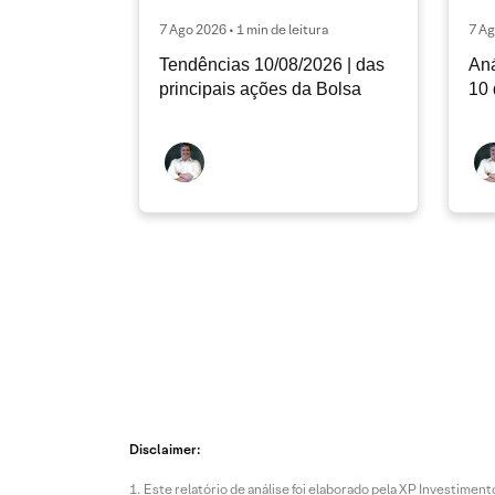
7 Ago 2026 • 1 min de leitura
7 Ag
Tendências 10/08/2026 | das
Aná
principais ações da Bolsa
10 
Disclaimer:
Este relatório de análise foi elaborado pela XP Investim