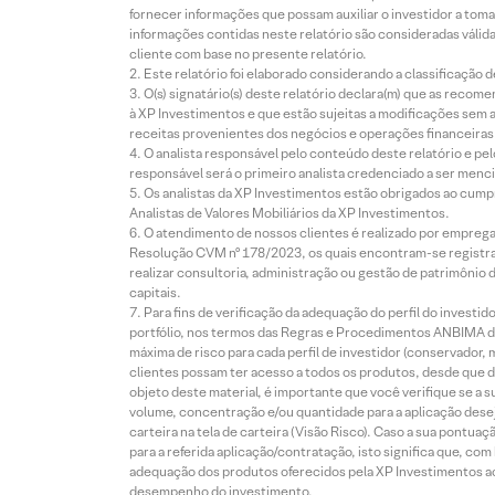
fornecer informações que possam auxiliar o investidor a toma
informações contidas neste relatório são consideradas válida
cliente com base no presente relatório.
Este relatório foi elaborado considerando a classificação d
O(s) signatário(s) deste relatório declara(m) que as reco
à XP Investimentos e que estão sujeitas a modificações sem 
receitas provenientes dos negócios e operações financeiras 
O analista responsável pelo conteúdo deste relatório e pe
responsável será o primeiro analista credenciado a ser menci
Os analistas da XP Investimentos estão obrigados ao cumpr
Analistas de Valores Mobiliários da XP Investimentos.
O atendimento de nossos clientes é realizado por empreg
Resolução CVM nº 178/2023, os quais encontram-se registrad
realizar consultoria, administração ou gestão de patrimônio 
capitais.
Para fins de verificação da adequação do perfil do invest
portfólio, nos termos das Regras e Procedimentos ANBIMA de
máxima de risco para cada perfil de investidor (conservado
clientes possam ter acesso a todos os produtos, desde que de
objeto deste material, é importante que você verifique se a
volume, concentração e/ou quantidade para a aplicação dese
carteira na tela de carteira (Visão Risco). Caso a sua pontu
para a referida aplicação/contratação, isto significa que, co
adequação dos produtos oferecidos pela XP Investimentos ao
desempenho do investimento.