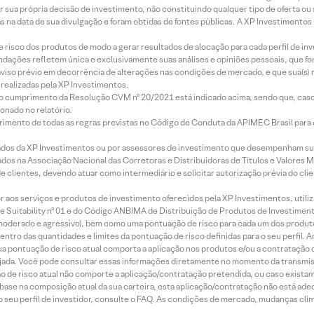
r sua própria decisão de investimento, não constituindo qualquer tipo de oferta ou
s na data de sua divulgação e foram obtidas de fontes públicas. A XP Investimentos
e risco dos produtos de modo a gerar resultados de alocação para cada perfil de inv
mendações refletem única e exclusivamente suas análises e opiniões pessoais, que 
aviso prévio em decorrência de alterações nas condições de mercado, e que sua(s)
realizadas pela XP Investimentos.
lo cumprimento da Resolução CVM nº 20/2021 está indicado acima, sendo que, caso 
onado no relatório.
imento de todas as regras previstas no Código de Conduta da APIMEC Brasil para o 
ados da XP Investimentos ou por assessores de investimento que desempenham sua
os na Associação Nacional das Corretoras e Distribuidoras de Títulos e Valores 
de clientes, devendo atuar como intermediário e solicitar autorização prévia do cl
idor aos serviços e produtos de investimento oferecidos pela XP Investimentos, uti
 Suitability nº 01 e do Código ANBIMA de Distribuição de Produtos de Investimen
r, moderado e agressivo), bem como uma pontuação de risco para cada um dos produ
ntro das quantidades e limites da pontuação de risco definidas para o seu perfil. A
 sua pontuação de risco atual comporta a aplicação nos produtos e/ou a contratação
jada. Você pode consultar essas informações diretamente no momento da transmissã
ação de risco atual não comporte a aplicação/contratação pretendida, ou caso exista
m base na composição atual da sua carteira, esta aplicação/contratação não está ad
 seu perfil de investidor, consulte o FAQ. As condições de mercado, mudanças cl