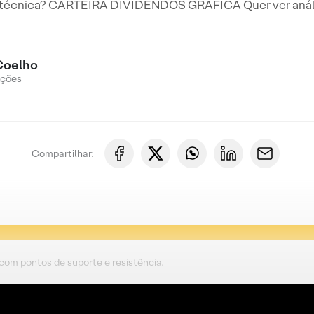
 técnica? CARTEIRA DIVIDENDOS GRÁFICA Quer ver anális
Coelho
Ações
Compartilhar:
 com pontos de suporte e resistência.