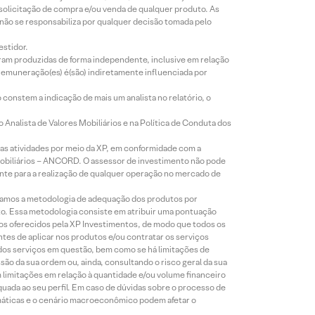
 solicitação de compra e/ou venda de qualquer produto. As
 não se responsabiliza por qualquer decisão tomada pelo
estidor.
foram produzidas de forma independente, inclusive em relação
 remuneração(es) é(são) indiretamente influenciada por
constem a indicação de mais um analista no relatório, o
Analista de Valores Mobiliários e na Política de Conduta dos
s atividades por meio da XP, em conformidade com a
Mobiliários – ANCORD. O assessor de investimento não pode
iente para a realização de qualquer operação no mercado de
lizamos a metodologia de adequação dos produtos por
to. Essa metodologia consiste em atribuir uma pontuação
tos oferecidos pela XP Investimentos, de modo que todos os
ntes de aplicar nos produtos e/ou contratar os serviços
 dos serviços em questão, bem como se há limitações de
o da sua ordem ou, ainda, consultando o risco geral da sua
m limitações em relação à quantidade e/ou volume financeiro
equada ao seu perfil. Em caso de dúvidas sobre o processo de
imáticas e o cenário macroeconômico podem afetar o