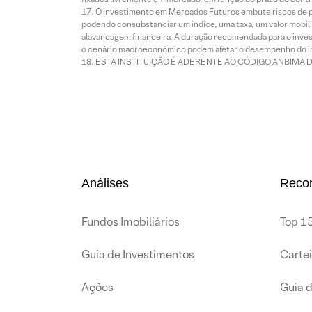
O investimento em Mercados Futuros embute riscos de pe
podendo consubstanciar um índice, uma taxa, um valor mobiliá
alavancagem financeira. A duração recomendada para o invest
o cenário macroeconômico podem afetar o desempenho do i
ESTA INSTITUIÇÃO É ADERENTE AO CÓDIGO ANBIMA 
Análises
Reco
Fundos Imobiliários
Top 15
Guia de Investimentos
Carte
Ações
Guia 