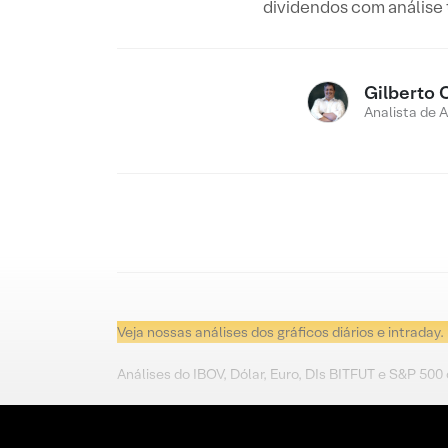
dividendos com análise
Gilberto 
Analista de 
Veja nossas análises dos gráficos diários e intraday.
Análises do IBOV, Dólar, Euro, DIs BITFUT e S&P 500