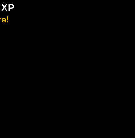
 XP
ra!