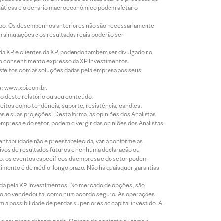
imáticas e o cenário macroeconômico podem afetar o
empo. Os desempenhos anteriores não são necessariamente
m simulações e os resultados reais poderão ser
 da XP e clientes da XP, podendo também ser divulgado no
évio consentimento expresso da XP Investimentos.
isfeitos com as soluções dadas pela empresa aos seus
s: www.xpi.com.br.
ão deste relatório ou seu conteúdo.
eitos como tendência, suporte, resistência, candles,
s e suas projeções. Desta forma, as opiniões dos Analistas
presa e do setor, podem divergir das opiniões dos Analistas
entabilidade não é preestabelecida, varia conforme as
ivos de resultados futuros e nenhuma declaração ou
co, os eventos específicos da empresa e do setor podem
timento é de médio-longo prazo. Não há quaisquer garantias
icada pela XP Investimentos. No mercado de opções, são
mio ao vendedor tal como num acordo seguro. As operações
a possibilidade de perdas superiores ao capital investido. A
ão em prazo determinado. O prazo do contrato a Termo é