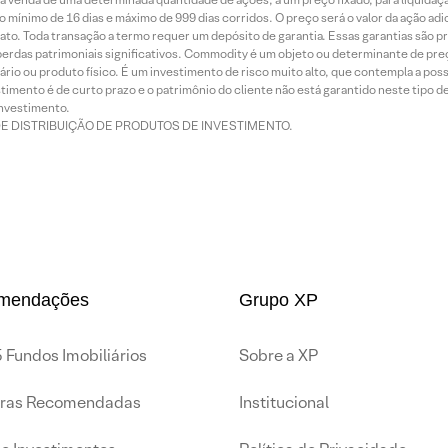
 mínimo de 16 dias e máximo de 999 dias corridos. O preço será o valor da ação ad
ato. Toda transação a termo requer um depósito de garantia. Essas garantias são 
rdas patrimoniais significativos. Commodity é um objeto ou determinante de preç
rio ou produto físico. É um investimento de risco muito alto, que contempla a possi
imento é de curto prazo e o patrimônio do cliente não está garantido neste tipo 
nvestimento.
DE DISTRIBUIÇÃO DE PRODUTOS DE INVESTIMENTO.
mendações
Grupo XP
 Fundos Imobiliários
Sobre a XP
iras Recomendadas
Institucional