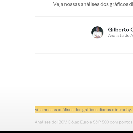
Veja nossas análises dos gráficos d
Gilberto 
Analista de 
Veja nossas análises dos gráficos diários e intraday.
Análises do IBOV, Dólar, Euro e S&P 500 com pontos 