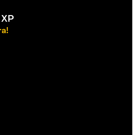
 XP
ra!