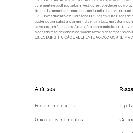
livremente escolhido pelos investidores, obedecendo o prazo
fixados livremente em mercado, em função do prazo do contr
O investimento em Mercados Futuros embute riscos de pe
podendo consubstanciar um índice, uma taxa, um valor mobiliá
alavancagem financeira. A duração recomendada para o invest
o cenário macroeconômico podem afetar o desempenho do i
ESTA INSTITUIÇÃO É ADERENTE AO CÓDIGO ANBIMA 
Análises
Reco
Fundos Imobiliários
Top 15
Guia de Investimentos
Carte