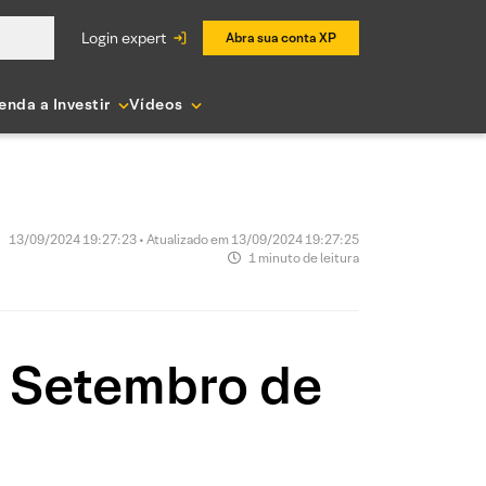
login expert
Abra sua conta XP
enda a Investir
Vídeos
13/09/2024 19:27:23 • Atualizado em 13/09/2024 19:27:25
1 minuto de leitura
e Setembro de