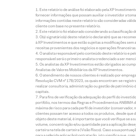
Este relatório de análise foi elaborado pela XP Investim
fornecer informações que possam auxiliar o investidor a toma
informações contidas neste relatório são consideradas válida
cliente com base no presente relatório.
Este relatório foi elaborado considerando a classificação d
O(s) signatário(s) deste relatório declara(m) que as reco
à XP Investimentos e que estão sujeitas a modificações sem 
receitas provenientes dos negócios e operações financeiras 
O analista responsável pelo conteúdo deste relatório e pe
responsável será o primeiro analista credenciado a ser menci
Os analistas da XP Investimentos estão obrigados ao cumpr
Analistas de Valores Mobiliários da XP Investimentos.
O atendimento de nossos clientes é realizado por empreg
Resolução CVM nº 178/2023, os quais encontram-se registrad
realizar consultoria, administração ou gestão de patrimônio 
capitais.
Para fins de verificação da adequação do perfil do invest
portfólio, nos termos das Regras e Procedimentos ANBIMA de
máxima de risco para cada perfil de investidor (conservado
clientes possam ter acesso a todos os produtos, desde que de
objeto deste material, é importante que você verifique se a
volume, concentração e/ou quantidade para a aplicação dese
carteira na tela de carteira (Visão Risco). Caso a sua pontu
para a referida aplicação/contratação, isto significa que, co