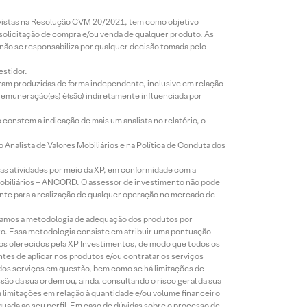
revistas na Resolução CVM 20/2021, tem como objetivo
 solicitação de compra e/ou venda de qualquer produto. As
 não se responsabiliza por qualquer decisão tomada pelo
estidor.
foram produzidas de forma independente, inclusive em relação
 remuneração(es) é(são) indiretamente influenciada por
constem a indicação de mais um analista no relatório, o
Analista de Valores Mobiliários e na Política de Conduta dos
s atividades por meio da XP, em conformidade com a
Mobiliários – ANCORD. O assessor de investimento não pode
iente para a realização de qualquer operação no mercado de
lizamos a metodologia de adequação dos produtos por
to. Essa metodologia consiste em atribuir uma pontuação
tos oferecidos pela XP Investimentos, de modo que todos os
ntes de aplicar nos produtos e/ou contratar os serviços
 dos serviços em questão, bem como se há limitações de
o da sua ordem ou, ainda, consultando o risco geral da sua
m limitações em relação à quantidade e/ou volume financeiro
equada ao seu perfil. Em caso de dúvidas sobre o processo de