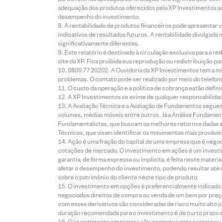
adequação dos produtos oferecidos pela XP Investimentos ao
desempenho do investimento.
A rentabilidade de produtos financeiros pode apresentar
indicativos de resultados futuros. A rentabilidade divulgada
significativamente diferentes.
Este relatório é destinado à circulação exclusiva para a 
site da XP. Fica proibida sua reprodução ou redistribuição p
0800 77 20202. A Ouvidoria da XP Investimentos tem a mi
problemas. O contato pode ser realizado por meio do telefon
O custo da operação e a política de cobrança estão defini
A XP Investimentos se exime de qualquer responsabilidade
A Avaliação Técnica e a Avaliação de Fundamentos seguem
volumes, médias móveis entre outros. Já a Análise Fundament
Fundamentalistas, que buscam os melhores retornos dadas as
Técnicos, que visam identificar os movimentos mais prováveis 
Ação é uma fração do capital de uma empresa que é negoci
cotações de mercado. O investimento em ações é um investi
garantia, de forma expressa ou implícita, é feita neste ma
afetar o desempenho do investimento, podendo resultar até 
sobre o patrimônio do cliente neste tipo de produto.
O investimento em opções é preferencialmente indicado pa
negociados direitos de compra ou venda de um bem por preço
com esses derivativos são consideradas de risco muito alto p
duração recomendada para o investimento é de curto prazo e 
O investimento em termos são contratos para compra ou a