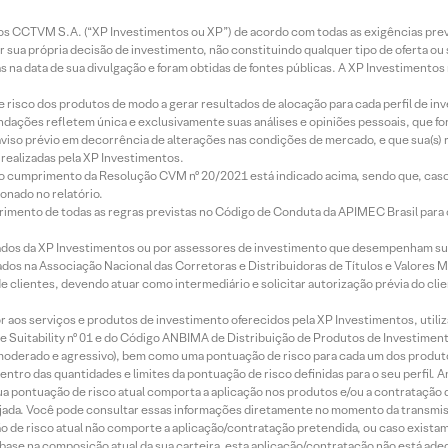
entos CCTVM S.A. (“XP Investimentos ou XP”) de acordo com todas as exigências p
r sua própria decisão de investimento, não constituindo qualquer tipo de oferta ou
s na data de sua divulgação e foram obtidas de fontes públicas. A XP Investimentos
e risco dos produtos de modo a gerar resultados de alocação para cada perfil de inv
mendações refletem única e exclusivamente suas análises e opiniões pessoais, que 
aviso prévio em decorrência de alterações nas condições de mercado, e que sua(s)
realizadas pela XP Investimentos.
lo cumprimento da Resolução CVM nº 20/2021 está indicado acima, sendo que, caso 
onado no relatório.
imento de todas as regras previstas no Código de Conduta da APIMEC Brasil para o 
ados da XP Investimentos ou por assessores de investimento que desempenham sua
os na Associação Nacional das Corretoras e Distribuidoras de Títulos e Valores 
de clientes, devendo atuar como intermediário e solicitar autorização prévia do cl
idor aos serviços e produtos de investimento oferecidos pela XP Investimentos, uti
 Suitability nº 01 e do Código ANBIMA de Distribuição de Produtos de Investimen
r, moderado e agressivo), bem como uma pontuação de risco para cada um dos produ
ntro das quantidades e limites da pontuação de risco definidas para o seu perfil. A
 sua pontuação de risco atual comporta a aplicação nos produtos e/ou a contratação
jada. Você pode consultar essas informações diretamente no momento da transmissã
ação de risco atual não comporte a aplicação/contratação pretendida, ou caso exista
m base na composição atual da sua carteira, esta aplicação/contratação não está ad