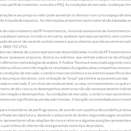
 seu perfil de investidor, consulte o FAQ. As condições de mercado, mudanças cl
 variações e seu preço ou valor pode aumentar ou diminuir num curto espaço de t
 não é líquida de impostos. As informações presentes neste material são baseadas e
rede de relacionamento da XP Investimentos, incluindo assessores de investimentos
ara qualquer pessoa, no todo ou em parte, qualquer que seja o propósito, sem o pr
ssão de servir de canal de contato sempre que os clientes que não se sentirem sat
e: 0800 722 3710.
dos nas tabelas de custos operacionais disponibilizadas no site da XP Investimento
 por quaisquer prejuízos, diretos ou indiretos, que venham a decorrer da utilizaç
 diferentes metodologias de análise. A Análise Técnica é executada seguindo conc
alista utiliza como informação os resultados divulgados pelas companhias emissora
 condições de mercado, o cenário macroeconômico e os eventos específicos da em
dos preços dos ativos, com utilização de “stops” para limitar as possíveis perdas.
ada no mercado. É um título de renda variável, ou seja, um investimento no qual a r
mento de alto risco e os desempenhos anteriores não são necessariamente indicat
terial em relação a desempenhos. As condições de mercado, o cenário macroeconômi
mesmo em significativas perdas patrimoniais. A duração recomendada para o inves
ra investidores de perfil agressivo, de acordo com a política de suitability prat
 fixado em data futura, devendo o adquirente do direito negociado pagar um prê
or apresentarem altas relações de risco e retorno e algumas posições apresentarem 
o patrimônio do cliente não está garantido neste tipo de produto.
 venda de uma determinada quantidade de ações, a um preço fixado, para liquidaç