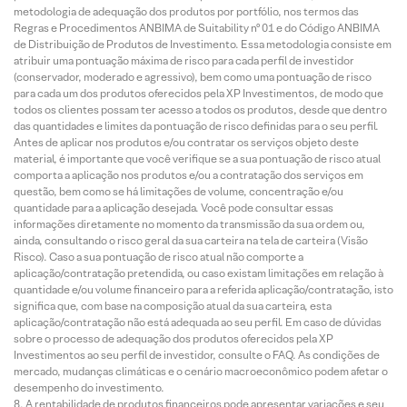
metodologia de adequação dos produtos por portfólio, nos termos das
Regras e Procedimentos ANBIMA de Suitability nº 01 e do Código ANBIMA
de Distribuição de Produtos de Investimento. Essa metodologia consiste em
atribuir uma pontuação máxima de risco para cada perfil de investidor
(conservador, moderado e agressivo), bem como uma pontuação de risco
para cada um dos produtos oferecidos pela XP Investimentos, de modo que
todos os clientes possam ter acesso a todos os produtos, desde que dentro
das quantidades e limites da pontuação de risco definidas para o seu perfil.
Antes de aplicar nos produtos e/ou contratar os serviços objeto deste
material, é importante que você verifique se a sua pontuação de risco atual
comporta a aplicação nos produtos e/ou a contratação dos serviços em
questão, bem como se há limitações de volume, concentração e/ou
quantidade para a aplicação desejada. Você pode consultar essas
informações diretamente no momento da transmissão da sua ordem ou,
ainda, consultando o risco geral da sua carteira na tela de carteira (Visão
Risco). Caso a sua pontuação de risco atual não comporte a
aplicação/contratação pretendida, ou caso existam limitações em relação à
quantidade e/ou volume financeiro para a referida aplicação/contratação, isto
significa que, com base na composição atual da sua carteira, esta
aplicação/contratação não está adequada ao seu perfil. Em caso de dúvidas
sobre o processo de adequação dos produtos oferecidos pela XP
Investimentos ao seu perfil de investidor, consulte o FAQ. As condições de
mercado, mudanças climáticas e o cenário macroeconômico podem afetar o
desempenho do investimento.
A rentabilidade de produtos financeiros pode apresentar variações e seu