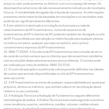
preço ou valor pode aumentar ou diminuir num curto espaço de tempo. Os
desempenhos anteriores não são necessariamente indicativos de resultados
futuros. A rentabilidade divulgada não é líquida de impostos. As informações
presentes neste material são baseadas em simulações e os resultados reais
poderão ser significativamente diferentes.
Este relatório é destinado à circulação exclusiva para a rede de
relacionamento da XP Investimentos, incluindo assessores de
investimentos da XP e clientes da XP, podendo também ser divulgado no site
da XP. Fica proibida sua reprodução ou redistribuição para qualquer pessoa,
no todo ou em parte, qualquer que seja o propósito, sem o prévio
consentimento expresso da XP Investimentos.
0800 77 20202. A Ouvidoria da XP Investimentos tem a missão de servir
de canal de contato sempre que os clientes que não se sentirem satisfeitos
com as soluções dadas pela empresa aos seus problemas. O contato pode
ser realizado por meio do telefone: 0800 722 3710.
O custo da operação e a política de cobrança estão definidos nas tabelas
de custos operacionais disponibilizadas no site da XP Investimentos:
www.xpi.com.br.
A XP Investimentos se exime de qualquer responsabilidade por quaisquer
prejuízos, diretos ou indiretos, que venham a decorrer da utilização deste
relatório ou seu conteúdo.
A Avaliação Técnica e a Avaliação de Fundamentos seguem diferentes
metodologias de análise. A Análise Técnica é executada seguindo conceitos
como tendência, suporte, resistência, candles, volumes, médias móveis
entre outros. Já a Análise Fundamentalista utiliza como informação os