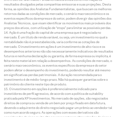
resultados divulgados pelas companhias emissoras e suas projeções. Desta
forma, as opiniões dos Analistas Fundamentalistas, que buscam os melhores
retornos dadas as condições de mercado, o cenário macroeconômico e os
eventos específicos da empresa e do setor, podem divergir das opiniões dos
Analistas Técnicos, que visam identificar os movimentos mais prováveis dos
preços dos ativos, com utilização de “stops” para limitar as possíveis perdas.
Ação é uma fração do capital de uma empresa que é negociada no
mercado. É um título de renda variável, ou seja, um investimento no qual a
rentabilidade não é preestabelecida, varia conforme as cotações de
mercado. O investimento em ações é um investimento de alto risco e os
desempenhos anteriores não são necessariamente indicativos de resultados
futuros e nenhuma declaração ou garantia, de forma expressa ou implícita, é
feita neste material em relação a desempenhos. As condições de mercado, o
cenário macroeconômico, os eventos específicos da empresa e do setor
podem afetar o desempenho do investimento, podendo resultar até mesmo
em significativas perdas patrimoniais. A duração recomendada para o
investimento é de médio-longo prazo. Não há quaisquer garantias sobre o
patrimônio do cliente neste tipo de produto.
O investimento em opções é preferencialmente indicado para
investidores de perfil agressivo, de acordo com a política de suitability
praticada pela XP Investimentos. No mercado de opções, são negociados
direitos de compra ou venda de um bem por preço fixado em data futura,
devendo o adquirente do direito negociado pagar um prêmio ao vendedor tal
como num acordo seguro. As operações com esses derivativos são