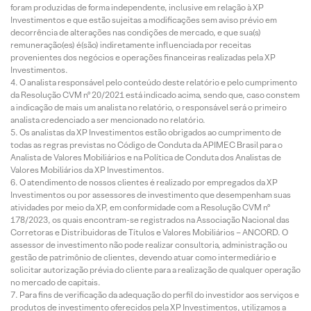
foram produzidas de forma independente, inclusive em relação à XP
Investimentos e que estão sujeitas a modificações sem aviso prévio em
decorrência de alterações nas condições de mercado, e que sua(s)
remuneração(es) é(são) indiretamente influenciada por receitas
provenientes dos negócios e operações financeiras realizadas pela XP
Investimentos.
O analista responsável pelo conteúdo deste relatório e pelo cumprimento
da Resolução CVM nº 20/2021 está indicado acima, sendo que, caso constem
a indicação de mais um analista no relatório, o responsável será o primeiro
analista credenciado a ser mencionado no relatório.
Os analistas da XP Investimentos estão obrigados ao cumprimento de
todas as regras previstas no Código de Conduta da APIMEC Brasil para o
Analista de Valores Mobiliários e na Política de Conduta dos Analistas de
Valores Mobiliários da XP Investimentos.
O atendimento de nossos clientes é realizado por empregados da XP
Investimentos ou por assessores de investimento que desempenham suas
atividades por meio da XP, em conformidade com a Resolução CVM nº
178/2023, os quais encontram-se registrados na Associação Nacional das
Corretoras e Distribuidoras de Títulos e Valores Mobiliários – ANCORD. O
assessor de investimento não pode realizar consultoria, administração ou
gestão de patrimônio de clientes, devendo atuar como intermediário e
solicitar autorização prévia do cliente para a realização de qualquer operação
no mercado de capitais.
Para fins de verificação da adequação do perfil do investidor aos serviços e
produtos de investimento oferecidos pela XP Investimentos, utilizamos a