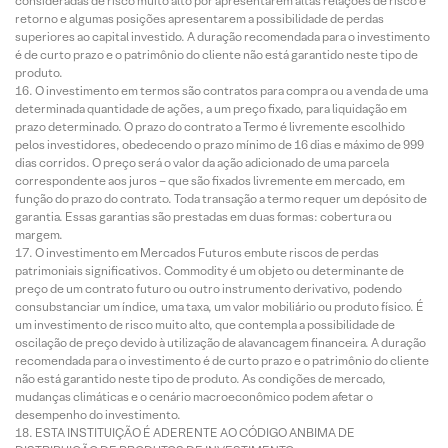
consideradas de risco muito alto por apresentarem altas relações de risco e
retorno e algumas posições apresentarem a possibilidade de perdas
superiores ao capital investido. A duração recomendada para o investimento
é de curto prazo e o patrimônio do cliente não está garantido neste tipo de
produto.
O investimento em termos são contratos para compra ou a venda de uma
determinada quantidade de ações, a um preço fixado, para liquidação em
prazo determinado. O prazo do contrato a Termo é livremente escolhido
pelos investidores, obedecendo o prazo mínimo de 16 dias e máximo de 999
dias corridos. O preço será o valor da ação adicionado de uma parcela
correspondente aos juros – que são fixados livremente em mercado, em
função do prazo do contrato. Toda transação a termo requer um depósito de
garantia. Essas garantias são prestadas em duas formas: cobertura ou
margem.
O investimento em Mercados Futuros embute riscos de perdas
patrimoniais significativos. Commodity é um objeto ou determinante de
preço de um contrato futuro ou outro instrumento derivativo, podendo
consubstanciar um índice, uma taxa, um valor mobiliário ou produto físico. É
um investimento de risco muito alto, que contempla a possibilidade de
oscilação de preço devido à utilização de alavancagem financeira. A duração
recomendada para o investimento é de curto prazo e o patrimônio do cliente
não está garantido neste tipo de produto. As condições de mercado,
mudanças climáticas e o cenário macroeconômico podem afetar o
desempenho do investimento.
ESTA INSTITUIÇÃO É ADERENTE AO CÓDIGO ANBIMA DE