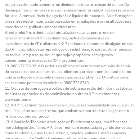
preço ou valor pode aumentar ou diminuir num curto espaço de tempo. Os
desempenhos anteriores não são necessariamente indicativos de resultados
futuros. A rentabilidade divulgada não é líquida de impostos. As informações
presentes neste material são baseadas em simulações e os resultados reais
poderão ser significativamente diferentes.
Este relatório é destinado à circulação exclusiva para a rede de
relacionamento da XP Investimentos, incluindo assessores de
investimentos da XP e clientes da XP, podendo também ser divulgado no site
da XP. Fica proibida sua reprodução ou redistribuição para qualquer pessoa,
no todo ou em parte, qualquer que seja o propósito, sem o prévio
consentimento expresso da XP Investimentos.
0800 77 20202. A Ouvidoria da XP Investimentos tem a missão de servir
de canal de contato sempre que os clientes que não se sentirem satisfeitos
com as soluções dadas pela empresa aos seus problemas. O contato pode
ser realizado por meio do telefone: 0800 722 3710.
O custo da operação e a política de cobrança estão definidos nas tabelas
de custos operacionais disponibilizadas no site da XP Investimentos:
www.xpi.com.br.
A XP Investimentos se exime de qualquer responsabilidade por quaisquer
prejuízos, diretos ou indiretos, que venham a decorrer da utilização deste
relatório ou seu conteúdo.
A Avaliação Técnica e a Avaliação de Fundamentos seguem diferentes
metodologias de análise. A Análise Técnica é executada seguindo conceitos
como tendência, suporte, resistência, candles, volumes, médias móveis
entre outros. Já a Análise Fundamentalista utiliza como informação os