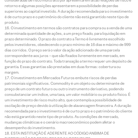
consideradas de risco muito alto por apresentarem altas relações de risco e
retorno e algumas posições apresentarem a possibilidade de perdas
superiores ao capital investido. A duração recomendada para o investimento
é de curto prazo e o patrimônio do cliente não está garantido neste tipo de
produto.
O investimento em termos são contratos para compra ou a venda de uma
determinada quantidade de ações, a um preço fixado, para liquidação em
prazo determinado. O prazo do contrato a Termo é livremente escolhido
pelos investidores, obedecendo o prazo mínimo de 16 dias e máximo de 999
dias corridos. O preço será o valor da ação adicionado de uma parcela
correspondente aos juros – que são fixados livremente em mercado, em
função do prazo do contrato. Toda transação a termo requer um depósito de
garantia. Essas garantias são prestadas em duas formas: cobertura ou
margem.
O investimento em Mercados Futuros embute riscos de perdas
patrimoniais significativos. Commodity é um objeto ou determinante de
preço de um contrato futuro ou outro instrumento derivativo, podendo
consubstanciar um índice, uma taxa, um valor mobiliário ou produto físico. É
um investimento de risco muito alto, que contempla a possibilidade de
oscilação de preço devido à utilização de alavancagem financeira. A duração
recomendada para o investimento é de curto prazo e o patrimônio do cliente
não está garantido neste tipo de produto. As condições de mercado,
mudanças climáticas e o cenário macroeconômico podem afetar o
desempenho do investimento.
ESTA INSTITUIÇÃO É ADERENTE AO CÓDIGO ANBIMA DE