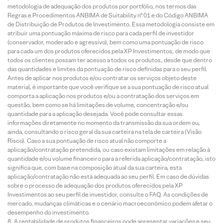
metodologia de adequação dos produtos por portfólio, nos termos das
Regras e Procedimentos ANBIMA de Suitability nº 01 e do Código ANBIMA
de Distribuição de Produtos de Investimento. Essa metodologia consiste em
atribuir uma pontuação máxima de risco para cada perfil de investidor
(conservador, moderado e agressivo), bem como uma pontuação de risco
para cada um dos produtos oferecidos pela XP Investimentos, de modo que
todos os clientes possam ter acesso a todos os produtos, desde que dentro
das quantidades e limites da pontuação de risco definidas para o seu perfil.
Antes de aplicar nos produtos e/ou contratar os serviços objeto deste
material, é importante que você verifique se a sua pontuação de risco atual
comporta a aplicação nos produtos e/ou a contratação dos serviços em
questão, bem como se há limitações de volume, concentração e/ou
quantidade para a aplicação desejada. Você pode consultar essas
informações diretamente no momento da transmissão da sua ordem ou,
ainda, consultando o risco geral da sua carteira na tela de carteira (Visão
Risco). Caso a sua pontuação de risco atual não comporte a
aplicação/contratação pretendida, ou caso existam limitações em relação à
quantidade e/ou volume financeiro para a referida aplicação/contratação, isto
significa que, com base na composição atual da sua carteira, esta
aplicação/contratação não está adequada ao seu perfil. Em caso de dúvidas
sobre o processo de adequação dos produtos oferecidos pela XP
Investimentos ao seu perfil de investidor, consulte o FAQ. As condições de
mercado, mudanças climáticas e o cenário macroeconômico podem afetar o
desempenho do investimento.
A rentabilidade de produtos financeiros pode apresentar variações e seu