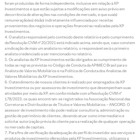
foram produzidas de forma independente, inclusive em relação à XP
Investimentos e que estão sujeitas a modificações sem aviso prévio em
decorrência de alterações nas condições de mercado, e que sua(s)
remuneração(es) é(são) indiretamente influenciada por receitas
provenientes dos negócios e operações financeiras realizadas pela XP
Investimentos.
O analista responsável pelo conteúdo deste relatório e pelo cumprimento
da Resolução CVM nº 20/2021 está indicado acima, sendo que, caso constem
a indicação de mais um analista no relatório, o responsável será o primeiro
analista credenciado a ser mencionado no relatório.
Os analistas da XP Investimentos estão obrigados ao cumprimento de
todas as regras previstas no Código de Conduta da APIMEC Brasil para o
Analista de Valores Mobiliários e na Política de Conduta dos Analistas de
Valores Mobiliários da XP Investimentos.
O atendimento de nossos clientes é realizado por empregados da XP
Investimentos ou por assessores de investimento que desempenham suas
atividades por meio da XP, em conformidade com a Resolução CVM nº
178/2023, os quais encontram-se registrados na Associação Nacional das
Corretoras e Distribuidoras de Títulos e Valores Mobiliários – ANCORD. O
assessor de investimento não pode realizar consultoria, administração ou
gestão de patrimônio de clientes, devendo atuar como intermediário e
solicitar autorização prévia do cliente para a realização de qualquer operação
no mercado de capitais.
Para fins de verificação da adequação do perfil do investidor aos serviços e
produtos de investimento oferecidos pela XP Investimentos, utilizamos a