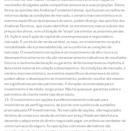
resultados divulgados pelas companhias emissoras e suas projeções. Desta
forma, as opiniões dos Analistas Fundamentalistas, que buscam os melhores
retornos dadas as condições de mercado, o cenário macroeconômico e os
eventos específicos da empresa e do setor, podem divergir das opiniões dos
Analistas Técnicos, que visam identificar os movimentos mais prováveis dos
preços dos ativos, com utilização de “stops” para limitar as possíveis perdas.
Ação é uma fração do capital de uma empresa que é negociada no
mercado. É um título de renda variável, ou seja, um investimento no qual a
rentabilidade não é preestabelecida, varia conforme as cotações de
mercado. O investimento em ações é um investimento de alto risco e os
desempenhos anteriores não são necessariamente indicativos de resultados
futuros e nenhuma declaração ou garantia, de forma expressa ou implícita, é
feita neste material em relação a desempenhos. As condições de mercado, o
cenário macroeconômico, os eventos específicos da empresa e do setor
podem afetar o desempenho do investimento, podendo resultar até mesmo
em significativas perdas patrimoniais. A duração recomendada para o
investimento é de médio-longo prazo. Não há quaisquer garantias sobre o
patrimônio do cliente neste tipo de produto.
O investimento em opções é preferencialmente indicado para
investidores de perfil agressivo, de acordo com a política de suitability
praticada pela XP Investimentos. No mercado de opções, são negociados
direitos de compra ou venda de um bem por preço fixado em data futura,
devendo o adquirente do direito negociado pagar um prêmio ao vendedor tal
como num acordo seguro. As operações com esses derivativos são