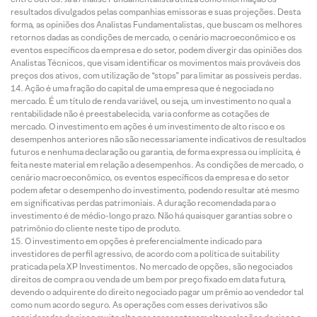
resultados divulgados pelas companhias emissoras e suas projeções. Desta
forma, as opiniões dos Analistas Fundamentalistas, que buscam os melhores
retornos dadas as condições de mercado, o cenário macroeconômico e os
eventos específicos da empresa e do setor, podem divergir das opiniões dos
Analistas Técnicos, que visam identificar os movimentos mais prováveis dos
preços dos ativos, com utilização de “stops” para limitar as possíveis perdas.
Ação é uma fração do capital de uma empresa que é negociada no
mercado. É um título de renda variável, ou seja, um investimento no qual a
rentabilidade não é preestabelecida, varia conforme as cotações de
mercado. O investimento em ações é um investimento de alto risco e os
desempenhos anteriores não são necessariamente indicativos de resultados
futuros e nenhuma declaração ou garantia, de forma expressa ou implícita, é
feita neste material em relação a desempenhos. As condições de mercado, o
cenário macroeconômico, os eventos específicos da empresa e do setor
podem afetar o desempenho do investimento, podendo resultar até mesmo
em significativas perdas patrimoniais. A duração recomendada para o
investimento é de médio-longo prazo. Não há quaisquer garantias sobre o
patrimônio do cliente neste tipo de produto.
O investimento em opções é preferencialmente indicado para
investidores de perfil agressivo, de acordo com a política de suitability
praticada pela XP Investimentos. No mercado de opções, são negociados
direitos de compra ou venda de um bem por preço fixado em data futura,
devendo o adquirente do direito negociado pagar um prêmio ao vendedor tal
como num acordo seguro. As operações com esses derivativos são