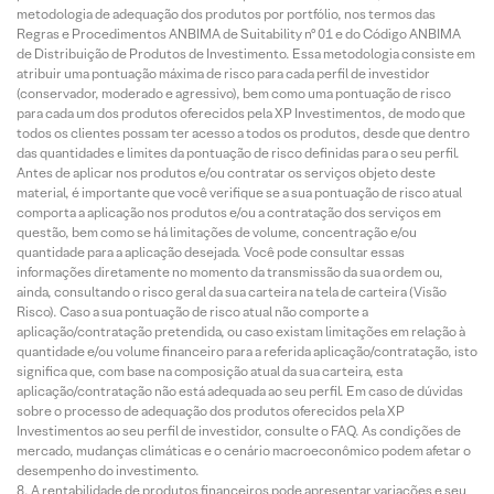
metodologia de adequação dos produtos por portfólio, nos termos das
Regras e Procedimentos ANBIMA de Suitability nº 01 e do Código ANBIMA
de Distribuição de Produtos de Investimento. Essa metodologia consiste em
atribuir uma pontuação máxima de risco para cada perfil de investidor
(conservador, moderado e agressivo), bem como uma pontuação de risco
para cada um dos produtos oferecidos pela XP Investimentos, de modo que
todos os clientes possam ter acesso a todos os produtos, desde que dentro
das quantidades e limites da pontuação de risco definidas para o seu perfil.
Antes de aplicar nos produtos e/ou contratar os serviços objeto deste
material, é importante que você verifique se a sua pontuação de risco atual
comporta a aplicação nos produtos e/ou a contratação dos serviços em
questão, bem como se há limitações de volume, concentração e/ou
quantidade para a aplicação desejada. Você pode consultar essas
informações diretamente no momento da transmissão da sua ordem ou,
ainda, consultando o risco geral da sua carteira na tela de carteira (Visão
Risco). Caso a sua pontuação de risco atual não comporte a
aplicação/contratação pretendida, ou caso existam limitações em relação à
quantidade e/ou volume financeiro para a referida aplicação/contratação, isto
significa que, com base na composição atual da sua carteira, esta
aplicação/contratação não está adequada ao seu perfil. Em caso de dúvidas
sobre o processo de adequação dos produtos oferecidos pela XP
Investimentos ao seu perfil de investidor, consulte o FAQ. As condições de
mercado, mudanças climáticas e o cenário macroeconômico podem afetar o
desempenho do investimento.
A rentabilidade de produtos financeiros pode apresentar variações e seu