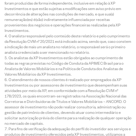
foram produzidas de forma independente, inclusive em relação à XP
Investimentos e que estão sujeitas a modificações sem aviso prévio em
decorrência de alterações nas condições de mercado, e que sua(s)
remuneração(es) é(são) indiretamente influenciada por receitas
provenientes dos negócios e operações financeiras realizadas pela XP
Investimentos.
O analista responsável pelo conteúdo deste relatório e pelo cumprimento
da Resolução CVM nº 20/2021 está indicado acima, sendo que, caso constem
a indicação de mais um analista no relatório, o responsável será o primeiro
analista credenciado a ser mencionado no relatório.
Os analistas da XP Investimentos estão obrigados ao cumprimento de
todas as regras previstas no Código de Conduta da APIMEC Brasil para o
Analista de Valores Mobiliários e na Política de Conduta dos Analistas de
Valores Mobiliários da XP Investimentos.
O atendimento de nossos clientes é realizado por empregados da XP
Investimentos ou por assessores de investimento que desempenham suas
atividades por meio da XP, em conformidade com a Resolução CVM nº
178/2023, os quais encontram-se registrados na Associação Nacional das
Corretoras e Distribuidoras de Títulos e Valores Mobiliários – ANCORD. O
assessor de investimento não pode realizar consultoria, administração ou
gestão de patrimônio de clientes, devendo atuar como intermediário e
solicitar autorização prévia do cliente para a realização de qualquer operação
no mercado de capitais.
Para fins de verificação da adequação do perfil do investidor aos serviços e
produtos de investimento oferecidos pela XP Investimentos, utilizamos a