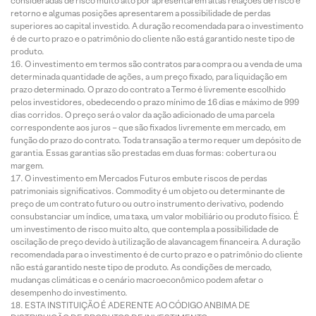
consideradas de risco muito alto por apresentarem altas relações de risco e
retorno e algumas posições apresentarem a possibilidade de perdas
superiores ao capital investido. A duração recomendada para o investimento
é de curto prazo e o patrimônio do cliente não está garantido neste tipo de
produto.
O investimento em termos são contratos para compra ou a venda de uma
determinada quantidade de ações, a um preço fixado, para liquidação em
prazo determinado. O prazo do contrato a Termo é livremente escolhido
pelos investidores, obedecendo o prazo mínimo de 16 dias e máximo de 999
dias corridos. O preço será o valor da ação adicionado de uma parcela
correspondente aos juros – que são fixados livremente em mercado, em
função do prazo do contrato. Toda transação a termo requer um depósito de
garantia. Essas garantias são prestadas em duas formas: cobertura ou
margem.
O investimento em Mercados Futuros embute riscos de perdas
patrimoniais significativos. Commodity é um objeto ou determinante de
preço de um contrato futuro ou outro instrumento derivativo, podendo
consubstanciar um índice, uma taxa, um valor mobiliário ou produto físico. É
um investimento de risco muito alto, que contempla a possibilidade de
oscilação de preço devido à utilização de alavancagem financeira. A duração
recomendada para o investimento é de curto prazo e o patrimônio do cliente
não está garantido neste tipo de produto. As condições de mercado,
mudanças climáticas e o cenário macroeconômico podem afetar o
desempenho do investimento.
ESTA INSTITUIÇÃO É ADERENTE AO CÓDIGO ANBIMA DE