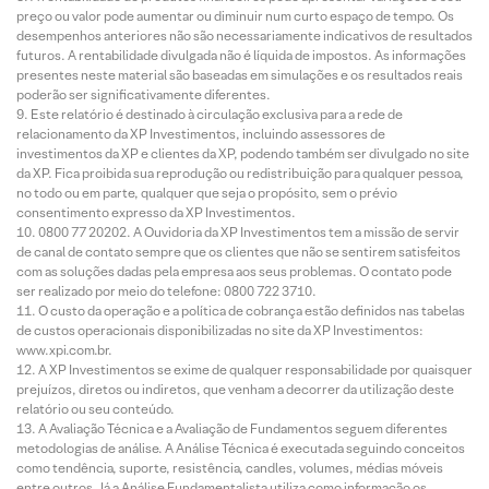
preço ou valor pode aumentar ou diminuir num curto espaço de tempo. Os
desempenhos anteriores não são necessariamente indicativos de resultados
futuros. A rentabilidade divulgada não é líquida de impostos. As informações
presentes neste material são baseadas em simulações e os resultados reais
poderão ser significativamente diferentes.
Este relatório é destinado à circulação exclusiva para a rede de
relacionamento da XP Investimentos, incluindo assessores de
investimentos da XP e clientes da XP, podendo também ser divulgado no site
da XP. Fica proibida sua reprodução ou redistribuição para qualquer pessoa,
no todo ou em parte, qualquer que seja o propósito, sem o prévio
consentimento expresso da XP Investimentos.
0800 77 20202. A Ouvidoria da XP Investimentos tem a missão de servir
de canal de contato sempre que os clientes que não se sentirem satisfeitos
com as soluções dadas pela empresa aos seus problemas. O contato pode
ser realizado por meio do telefone: 0800 722 3710.
O custo da operação e a política de cobrança estão definidos nas tabelas
de custos operacionais disponibilizadas no site da XP Investimentos:
www.xpi.com.br.
A XP Investimentos se exime de qualquer responsabilidade por quaisquer
prejuízos, diretos ou indiretos, que venham a decorrer da utilização deste
relatório ou seu conteúdo.
A Avaliação Técnica e a Avaliação de Fundamentos seguem diferentes
metodologias de análise. A Análise Técnica é executada seguindo conceitos
como tendência, suporte, resistência, candles, volumes, médias móveis
entre outros. Já a Análise Fundamentalista utiliza como informação os