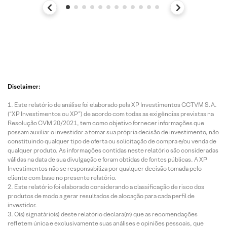
Disclaimer:
Este relatório de análise foi elaborado pela XP Investimentos CCTVM S.A.
(“XP Investimentos ou XP”) de acordo com todas as exigências previstas na
Resolução CVM 20/2021, tem como objetivo fornecer informações que
possam auxiliar o investidor a tomar sua própria decisão de investimento, não
constituindo qualquer tipo de oferta ou solicitação de compra e/ou venda de
qualquer produto. As informações contidas neste relatório são consideradas
válidas na data de sua divulgação e foram obtidas de fontes públicas. A XP
Investimentos não se responsabiliza por qualquer decisão tomada pelo
cliente com base no presente relatório.
Este relatório foi elaborado considerando a classificação de risco dos
produtos de modo a gerar resultados de alocação para cada perfil de
investidor.
O(s) signatário(s) deste relatório declara(m) que as recomendações
refletem única e exclusivamente suas análises e opiniões pessoais, que