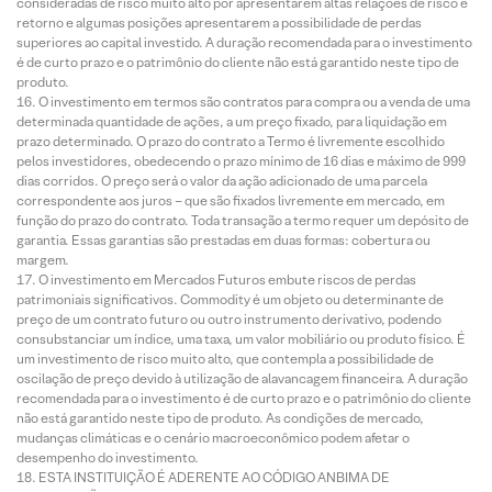
consideradas de risco muito alto por apresentarem altas relações de risco e
retorno e algumas posições apresentarem a possibilidade de perdas
superiores ao capital investido. A duração recomendada para o investimento
é de curto prazo e o patrimônio do cliente não está garantido neste tipo de
produto.
O investimento em termos são contratos para compra ou a venda de uma
determinada quantidade de ações, a um preço fixado, para liquidação em
prazo determinado. O prazo do contrato a Termo é livremente escolhido
pelos investidores, obedecendo o prazo mínimo de 16 dias e máximo de 999
dias corridos. O preço será o valor da ação adicionado de uma parcela
correspondente aos juros – que são fixados livremente em mercado, em
função do prazo do contrato. Toda transação a termo requer um depósito de
garantia. Essas garantias são prestadas em duas formas: cobertura ou
margem.
O investimento em Mercados Futuros embute riscos de perdas
patrimoniais significativos. Commodity é um objeto ou determinante de
preço de um contrato futuro ou outro instrumento derivativo, podendo
consubstanciar um índice, uma taxa, um valor mobiliário ou produto físico. É
um investimento de risco muito alto, que contempla a possibilidade de
oscilação de preço devido à utilização de alavancagem financeira. A duração
recomendada para o investimento é de curto prazo e o patrimônio do cliente
não está garantido neste tipo de produto. As condições de mercado,
mudanças climáticas e o cenário macroeconômico podem afetar o
desempenho do investimento.
ESTA INSTITUIÇÃO É ADERENTE AO CÓDIGO ANBIMA DE