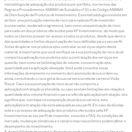
metodologia de adequação dos produtos por portfólio, nos termos das
Regras e Procedimentos ANBIMA de Suitability nº 01 e do Código ANBIMA
de Distribuição de Produtos de Investimento. Essa metodologia consiste em
atribuir uma pontuação máxima de risco para cada perfil de investidor
(conservador, moderado e agressivo), bem como uma pontuação de risco
para cada um dos produtos oferecidos pela XP Investimentos, de modo que
todos os clientes possam ter acesso a todos os produtos, desde que dentro
das quantidades e limites da pontuação de risco definidas para o seu perfil.
Antes de aplicar nos produtos e/ou contratar os serviços objeto deste
material, é importante que você verifique se a sua pontuação de risco atual
comporta a aplicação nos produtos e/ou a contratação dos serviços em
questão, bem como se há limitações de volume, concentração e/ou
quantidade para a aplicação desejada. Você pode consultar essas
informações diretamente no momento da transmissão da sua ordem ou,
ainda, consultando o risco geral da sua carteira na tela de carteira (Visão
Risco). Caso a sua pontuação de risco atual não comporte a
aplicação/contratação pretendida, ou caso existam limitações em relação à
quantidade e/ou volume financeiro para a referida aplicação/contratação, isto
significa que, com base na composição atual da sua carteira, esta
aplicação/contratação não está adequada ao seu perfil. Em caso de dúvidas
sobre o processo de adequação dos produtos oferecidos pela XP
Investimentos ao seu perfil de investidor, consulte o FAQ. As condições de
mercado, mudanças climáticas e o cenário macroeconômico podem afetar o
desempenho do investimento.
A rentabilidade de produtos financeiros pode apresentar variações e seu