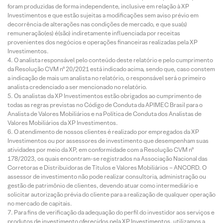
foram produzidas de forma independente, inclusive em relação à XP
Investimentos e que estão sujeitas a modificações sem aviso prévio em
decorrência de alterações nas condições de mercado, e que sua(s)
remuneração(es) é(são) indiretamente influenciada por receitas
provenientes dos negócios e operações financeiras realizadas pela XP
Investimentos.
O analista responsável pelo conteúdo deste relatório e pelo cumprimento
da Resolução CVM nº 20/2021 está indicado acima, sendo que, caso constem
a indicação de mais um analista no relatório, o responsável será o primeiro
analista credenciado a ser mencionado no relatório.
Os analistas da XP Investimentos estão obrigados ao cumprimento de
todas as regras previstas no Código de Conduta da APIMEC Brasil para o
Analista de Valores Mobiliários e na Política de Conduta dos Analistas de
Valores Mobiliários da XP Investimentos.
O atendimento de nossos clientes é realizado por empregados da XP
Investimentos ou por assessores de investimento que desempenham suas
atividades por meio da XP, em conformidade com a Resolução CVM nº
178/2023, os quais encontram-se registrados na Associação Nacional das
Corretoras e Distribuidoras de Títulos e Valores Mobiliários – ANCORD. O
assessor de investimento não pode realizar consultoria, administração ou
gestão de patrimônio de clientes, devendo atuar como intermediário e
solicitar autorização prévia do cliente para a realização de qualquer operação
no mercado de capitais.
Para fins de verificação da adequação do perfil do investidor aos serviços e
produtos de investimento oferecidos pela XP Investimentos, utilizamos a