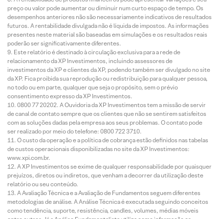
preço ou valor pode aumentar ou diminuir num curto espaço de tempo. Os
desempenhos anteriores não são necessariamente indicativos de resultados
futuros. A rentabilidade divulgada não é líquida de impostos. As informações
presentes neste material são baseadas em simulações e os resultados reais
poderão ser significativamente diferentes.
Este relatório é destinado à circulação exclusiva para a rede de
relacionamento da XP Investimentos, incluindo assessores de
investimentos da XP e clientes da XP, podendo também ser divulgado no site
da XP. Fica proibida sua reprodução ou redistribuição para qualquer pessoa,
no todo ou em parte, qualquer que seja o propósito, sem o prévio
consentimento expresso da XP Investimentos.
0800 77 20202. A Ouvidoria da XP Investimentos tem a missão de servir
de canal de contato sempre que os clientes que não se sentirem satisfeitos
com as soluções dadas pela empresa aos seus problemas. O contato pode
ser realizado por meio do telefone: 0800 722 3710.
O custo da operação e a política de cobrança estão definidos nas tabelas
de custos operacionais disponibilizadas no site da XP Investimentos:
www.xpi.com.br.
A XP Investimentos se exime de qualquer responsabilidade por quaisquer
prejuízos, diretos ou indiretos, que venham a decorrer da utilização deste
relatório ou seu conteúdo.
A Avaliação Técnica e a Avaliação de Fundamentos seguem diferentes
metodologias de análise. A Análise Técnica é executada seguindo conceitos
como tendência, suporte, resistência, candles, volumes, médias móveis