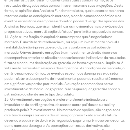
entre outros. Já a Análise Fundamentalista utiliza como informação os
resultados divulgados pelas companhias emissoras e suas projeções. Desta
forma, as opiniões dos Analistas Fundamentalistas, que buscam os melhores
retornos dadas as condições de mercado, o cenário macroeconômico e os
eventos específicos da empresa e do setor, podem divergir das opiniões dos
Analistas Técnicos, que visam identificar os movimentos mais prováveis dos
preços dos ativos, com utilização de “stops” para limitar as possíveis perdas.
Ação é uma fração do capital de uma empresa que é negociada no
mercado. É um título de renda variável, ou seja, um investimento no qual a
rentabilidade não é preestabelecida, varia conforme as cotações de
mercado. O investimento em ações é um investimento de alto risco e os
desempenhos anteriores não são necessariamente indicativos de resultados
futuros e nenhuma declaração ou garantia, de forma expressa ou implícita, é
feita neste material em relação a desempenhos. As condições de mercado, o
cenário macroeconômico, os eventos específicos da empresa e do setor
podem afetar o desempenho do investimento, podendo resultar até mesmo
em significativas perdas patrimoniais. A duração recomendada para o
investimento é de médio-longo prazo. Não há quaisquer garantias sobre o
patrimônio do cliente neste tipo de produto.
O investimento em opções é preferencialmente indicado para
investidores de perfil agressivo, de acordo com a política de suitability
praticada pela XP Investimentos. No mercado de opções, são negociados
direitos de compra ou venda de um bem por preço fixado em data futura,
devendo o adquirente do direito negociado pagar um prêmio ao vendedor tal
como num acordo seguro. As operações com esses derivativos são