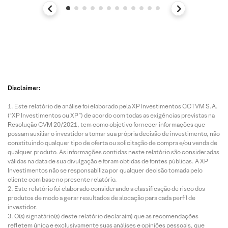
Disclaimer:
Este relatório de análise foi elaborado pela XP Investimentos CCTVM S.A.
(“XP Investimentos ou XP”) de acordo com todas as exigências previstas na
Resolução CVM 20/2021, tem como objetivo fornecer informações que
possam auxiliar o investidor a tomar sua própria decisão de investimento, não
constituindo qualquer tipo de oferta ou solicitação de compra e/ou venda de
qualquer produto. As informações contidas neste relatório são consideradas
válidas na data de sua divulgação e foram obtidas de fontes públicas. A XP
Investimentos não se responsabiliza por qualquer decisão tomada pelo
cliente com base no presente relatório.
Este relatório foi elaborado considerando a classificação de risco dos
produtos de modo a gerar resultados de alocação para cada perfil de
investidor.
O(s) signatário(s) deste relatório declara(m) que as recomendações
refletem única e exclusivamente suas análises e opiniões pessoais, que