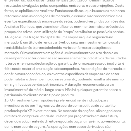
entre outros. Já a Análise Fundamentalista utiliza como informação os
resultados divulgados pelas companhias emissoras e suas projeções. Desta
forma, as opiniões dos Analistas Fundamentalistas, que buscam os melhores
retornos dadas as condições de mercado, o cenário macroeconômico e os
eventos específicos da empresa e do setor, podem divergir das opiniões dos
Analistas Técnicos, que visam identificar os movimentos mais prováveis dos
preços dos ativos, com utilização de “stops” para limitar as possíveis perdas.
Ação é uma fração do capital de uma empresa que é negociada no
mercado. É um título de renda variável, ou seja, um investimento no qual a
rentabilidade não é preestabelecida, varia conforme as cotações de
mercado. O investimento em ações é um investimento de alto risco e os
desempenhos anteriores não são necessariamente indicativos de resultados
futuros e nenhuma declaração ou garantia, de forma expressa ou implícita, é
feita neste material em relação a desempenhos. As condições de mercado, o
cenário macroeconômico, os eventos específicos da empresa e do setor
podem afetar o desempenho do investimento, podendo resultar até mesmo
em significativas perdas patrimoniais. A duração recomendada para o
investimento é de médio-longo prazo. Não há quaisquer garantias sobre o
patrimônio do cliente neste tipo de produto.
O investimento em opções é preferencialmente indicado para
investidores de perfil agressivo, de acordo com a política de suitability
praticada pela XP Investimentos. No mercado de opções, são negociados
direitos de compra ou venda de um bem por preço fixado em data futura,
devendo o adquirente do direito negociado pagar um prêmio ao vendedor tal
como num acordo seguro. As operações com esses derivativos são