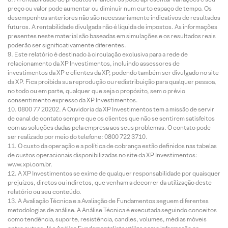
preço ou valor pode aumentar ou diminuir num curto espaço de tempo. Os
desempenhos anteriores não são necessariamente indicativos de resultados
futuros. A rentabilidade divulgada não é líquida de impostos. As informações
presentes neste material são baseadas em simulações e os resultados reais
poderão ser significativamente diferentes.
Este relatório é destinado à circulação exclusiva para a rede de
relacionamento da XP Investimentos, incluindo assessores de
investimentos da XP e clientes da XP, podendo também ser divulgado no site
da XP. Fica proibida sua reprodução ou redistribuição para qualquer pessoa,
no todo ou em parte, qualquer que seja o propósito, sem o prévio
consentimento expresso da XP Investimentos.
0800 77 20202. A Ouvidoria da XP Investimentos tem a missão de servir
de canal de contato sempre que os clientes que não se sentirem satisfeitos
com as soluções dadas pela empresa aos seus problemas. O contato pode
ser realizado por meio do telefone: 0800 722 3710.
O custo da operação e a política de cobrança estão definidos nas tabelas
de custos operacionais disponibilizadas no site da XP Investimentos:
www.xpi.com.br.
A XP Investimentos se exime de qualquer responsabilidade por quaisquer
prejuízos, diretos ou indiretos, que venham a decorrer da utilização deste
relatório ou seu conteúdo.
A Avaliação Técnica e a Avaliação de Fundamentos seguem diferentes
metodologias de análise. A Análise Técnica é executada seguindo conceitos
como tendência, suporte, resistência, candles, volumes, médias móveis