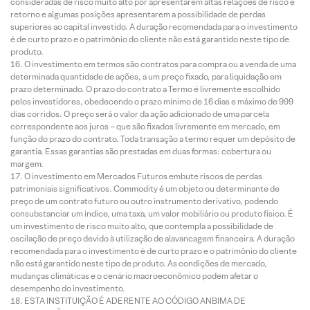
consideradas de risco muito alto por apresentarem altas relações de risco e
retorno e algumas posições apresentarem a possibilidade de perdas
superiores ao capital investido. A duração recomendada para o investimento
é de curto prazo e o patrimônio do cliente não está garantido neste tipo de
produto.
O investimento em termos são contratos para compra ou a venda de uma
determinada quantidade de ações, a um preço fixado, para liquidação em
prazo determinado. O prazo do contrato a Termo é livremente escolhido
pelos investidores, obedecendo o prazo mínimo de 16 dias e máximo de 999
dias corridos. O preço será o valor da ação adicionado de uma parcela
correspondente aos juros – que são fixados livremente em mercado, em
função do prazo do contrato. Toda transação a termo requer um depósito de
garantia. Essas garantias são prestadas em duas formas: cobertura ou
margem.
O investimento em Mercados Futuros embute riscos de perdas
patrimoniais significativos. Commodity é um objeto ou determinante de
preço de um contrato futuro ou outro instrumento derivativo, podendo
consubstanciar um índice, uma taxa, um valor mobiliário ou produto físico. É
um investimento de risco muito alto, que contempla a possibilidade de
oscilação de preço devido à utilização de alavancagem financeira. A duração
recomendada para o investimento é de curto prazo e o patrimônio do cliente
não está garantido neste tipo de produto. As condições de mercado,
mudanças climáticas e o cenário macroeconômico podem afetar o
desempenho do investimento.
ESTA INSTITUIÇÃO É ADERENTE AO CÓDIGO ANBIMA DE