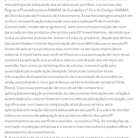
metodologia de adequação dos produtos por portfólio, nos termos das
Regras e Procedimentos ANBIMA de Suitability nº 01 e do Código ANBIMA
de Distribuição de Produtos de Investimento. Essa metodologia consiste em
atribuir uma pontuação máxima de risco para cada perfil de investidor
(conservador, moderado e agressivo), bem como uma pontuação de risco
para cada um dos produtos oferecidos pela XP Investimentos, de modo que
todos os clientes possam ter acesso a todos os produtos, desde que dentro
das quantidades e limites da pontuação de risco definidas para o seu perfil.
Antes de aplicar nos produtos e/ou contratar os serviços objeto deste
material, é importante que você verifique se a sua pontuação de risco atual
comporta a aplicação nos produtos e/ou a contratação dos serviços em
questão, bem como se há limitações de volume, concentração e/ou
quantidade para a aplicação desejada. Você pode consultar essas
informações diretamente no momento da transmissão da sua ordem ou,
ainda, consultando o risco geral da sua carteira na tela de carteira (Visão
Risco). Caso a sua pontuação de risco atual não comporte a
aplicação/contratação pretendida, ou caso existam limitações em relação à
quantidade e/ou volume financeiro para a referida aplicação/contratação, isto
significa que, com base na composição atual da sua carteira, esta
aplicação/contratação não está adequada ao seu perfil. Em caso de dúvidas
sobre o processo de adequação dos produtos oferecidos pela XP
Investimentos ao seu perfil de investidor, consulte o FAQ. As condições de
mercado, mudanças climáticas e o cenário macroeconômico podem afetar o
desempenho do investimento.
A rentabilidade de produtos financeiros pode apresentar variações e seu