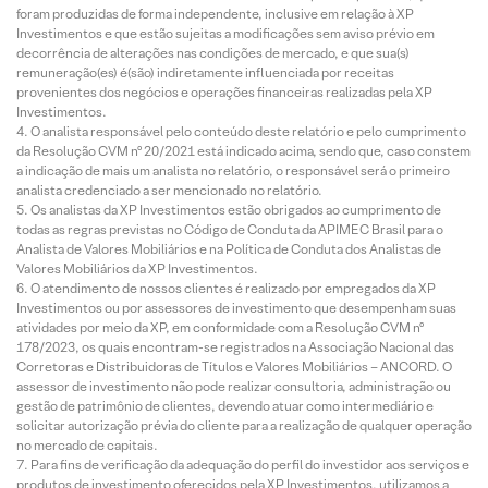
foram produzidas de forma independente, inclusive em relação à XP
Investimentos e que estão sujeitas a modificações sem aviso prévio em
decorrência de alterações nas condições de mercado, e que sua(s)
remuneração(es) é(são) indiretamente influenciada por receitas
provenientes dos negócios e operações financeiras realizadas pela XP
Investimentos.
O analista responsável pelo conteúdo deste relatório e pelo cumprimento
da Resolução CVM nº 20/2021 está indicado acima, sendo que, caso constem
a indicação de mais um analista no relatório, o responsável será o primeiro
analista credenciado a ser mencionado no relatório.
Os analistas da XP Investimentos estão obrigados ao cumprimento de
todas as regras previstas no Código de Conduta da APIMEC Brasil para o
Analista de Valores Mobiliários e na Política de Conduta dos Analistas de
Valores Mobiliários da XP Investimentos.
O atendimento de nossos clientes é realizado por empregados da XP
Investimentos ou por assessores de investimento que desempenham suas
atividades por meio da XP, em conformidade com a Resolução CVM nº
178/2023, os quais encontram-se registrados na Associação Nacional das
Corretoras e Distribuidoras de Títulos e Valores Mobiliários – ANCORD. O
assessor de investimento não pode realizar consultoria, administração ou
gestão de patrimônio de clientes, devendo atuar como intermediário e
solicitar autorização prévia do cliente para a realização de qualquer operação
no mercado de capitais.
Para fins de verificação da adequação do perfil do investidor aos serviços e
produtos de investimento oferecidos pela XP Investimentos, utilizamos a