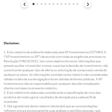
Disclaimer:
Este relatório de análise foi elaborado pela XP Investimentos CCTVM S.A.
(“XP Investimentos ou XP”) de acordo com todas as exigências previstas na
Resolução CVM 20/2021, tem como objetivo fornecer informações que
possam auxiliar o investidor a tomar sua própria decisão de investimento, não
constituindo qualquer tipo de oferta ou solicitação de compra e/ou venda de
qualquer produto. As informações contidas neste relatório são consideradas
válidas na data de sua divulgação e foram obtidas de fontes públicas. A XP
Investimentos não se responsabiliza por qualquer decisão tomada pelo
cliente com base no presente relatório.
Este relatório foi elaborado considerando a classificação de risco dos
produtos de modo a gerar resultados de alocação para cada perfil de
investidor.
O(s) signatário(s) deste relatório declara(m) que as recomendações
refletem única e exclusivamente suas análises e opiniões pessoais, que