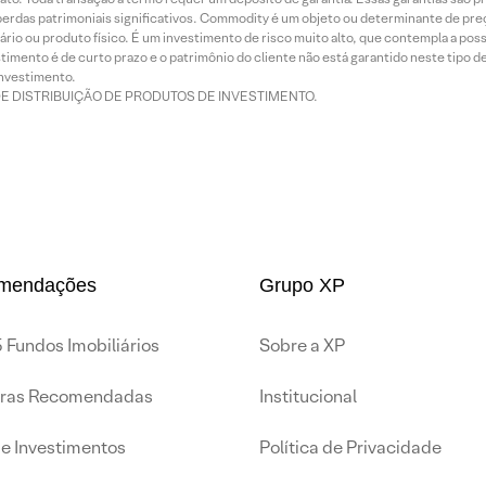
rdas patrimoniais significativos. Commodity é um objeto ou determinante de preç
rio ou produto físico. É um investimento de risco muito alto, que contempla a possi
imento é de curto prazo e o patrimônio do cliente não está garantido neste tipo 
nvestimento.
DE DISTRIBUIÇÃO DE PRODUTOS DE INVESTIMENTO.
mendações
Grupo XP
 Fundos Imobiliários
Sobre a XP
iras Recomendadas
Institucional
de Investimentos
Política de Privacidade