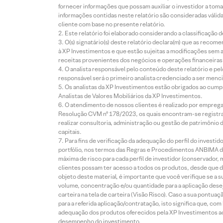
fornecer informações que possam auxiliar o investidor a toma
informações contidas neste relatório são consideradas válida
cliente com base no presente relatório.
Este relatório foi elaborado considerando a classificação d
O(s) signatário(s) deste relatório declara(m) que as reco
à XP Investimentos e que estão sujeitas a modificações sem 
receitas provenientes dos negócios e operações financeiras 
O analista responsável pelo conteúdo deste relatório e pe
responsável será o primeiro analista credenciado a ser menci
Os analistas da XP Investimentos estão obrigados ao cumpr
Analistas de Valores Mobiliários da XP Investimentos.
O atendimento de nossos clientes é realizado por empreg
Resolução CVM nº 178/2023, os quais encontram-se registrad
realizar consultoria, administração ou gestão de patrimônio 
capitais.
Para fins de verificação da adequação do perfil do invest
portfólio, nos termos das Regras e Procedimentos ANBIMA de
máxima de risco para cada perfil de investidor (conservado
clientes possam ter acesso a todos os produtos, desde que de
objeto deste material, é importante que você verifique se a
volume, concentração e/ou quantidade para a aplicação dese
carteira na tela de carteira (Visão Risco). Caso a sua pontu
para a referida aplicação/contratação, isto significa que, co
adequação dos produtos oferecidos pela XP Investimentos ao
desempenho do investimento.