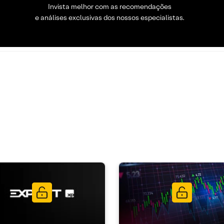
Invista melhor com as recomendações
e análises exclusivas dos nossos especialistas.