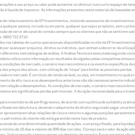
 variações e seu preço ou valor pode aumentar ou diminuir num curto espaço de t
 não é líquida de impostos. As informações presentes neste material são baseadas e
rede de relacionamento da XP Investimentos, incluindo assessores de investimentos
ara qualquer pessoa, no todo ou em parte, qualquer que seja o propósito, sem o pr
ssão de servir de canal de contato sempre que os clientes que não se sentirem sat
e: 0800 722 3710.
dos nas tabelas de custos operacionais disponibilizadas no site da XP Investimento
 por quaisquer prejuízos, diretos ou indiretos, que venham a decorrer da utilizaç
 diferentes metodologias de análise. A Análise Técnica é executada seguindo conc
alista utiliza como informação os resultados divulgados pelas companhias emissora
 condições de mercado, o cenário macroeconômico e os eventos específicos da em
dos preços dos ativos, com utilização de “stops” para limitar as possíveis perdas.
ada no mercado. É um título de renda variável, ou seja, um investimento no qual a r
mento de alto risco e os desempenhos anteriores não são necessariamente indicat
terial em relação a desempenhos. As condições de mercado, o cenário macroeconômi
mesmo em significativas perdas patrimoniais. A duração recomendada para o inves
ra investidores de perfil agressivo, de acordo com a política de suitability prat
 fixado em data futura, devendo o adquirente do direito negociado pagar um prê
or apresentarem altas relações de risco e retorno e algumas posições apresentarem 
o patrimônio do cliente não está garantido neste tipo de produto.
 venda de uma determinada quantidade de ações, a um preço fixado, para liquidaç
 mínimo de 16 dias e máximo de 999 dias corridos. O preço será o valor da ação ad
ato. Toda transação a termo requer um depósito de garantia. Essas garantias são 