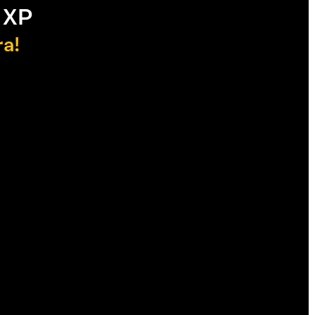
 XP
ra!