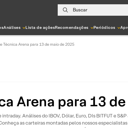
Buscar
os
Análises
Lista de ações
Recomendações
Periódicos
Apr
se Técnica Arena para 13 de maio de 2025
ica Arena para 13 de
 e intraday. Análises do IBOV, Dólar, Euro, DIs BITFUT e S&
 Conheça as carteiras montadas pelos nossos especialistas