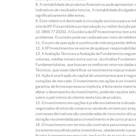
A rentabilidade de produtos financeiros pode apresentar
indicativos de resultados futuros. A rentabilidade divulgada
significativamente diferentes.
Este relatório é destinado à circulação exclusiva para a 
site da XP. Fica proibida sua reprodução ou redistribuição p
0800 77 20202. A Ouvidoria da XP Investimentos tem a mi
problemas. O contato pode ser realizado por meio do telefon
O custo da operação e a política de cobrança estão defini
A XP Investimentos se exime de qualquer responsabilidade
A Avaliação Técnica e a Avaliação de Fundamentos seguem
volumes, médias móveis entre outros. Já a Análise Fundament
Fundamentalistas, que buscam os melhores retornos dadas as
Técnicos, que visam identificar os movimentos mais prováveis 
Ação é uma fração do capital de uma empresa que é negoci
cotações de mercado. O investimento em ações é um investi
garantia, de forma expressa ou implícita, é feita neste ma
afetar o desempenho do investimento, podendo resultar até 
sobre o patrimônio do cliente neste tipo de produto.
O investimento em opções é preferencialmente indicado pa
negociados direitos de compra ou venda de um bem por preço
com esses derivativos são consideradas de risco muito alto p
duração recomendada para o investimento é de curto prazo e 
O investimento em termos são contratos para compra ou a
livremente escolhido pelos investidores, obedecendo o prazo
fixados livremente em mercado, em função do prazo do contr