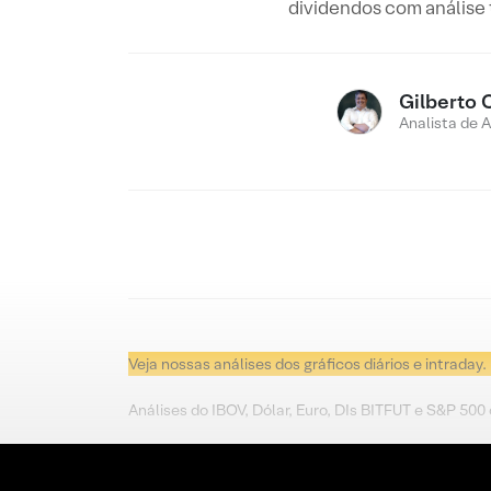
dividendos com análise
Gilberto 
Analista de 
Veja nossas análises dos gráficos diários e intraday.
Análises do IBOV, Dólar, Euro, DIs BITFUT e S&P 500