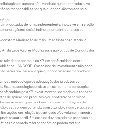
 solicitação de compra e/ou venda de qualquer produto. As
 não se responsabiliza por qualquer decisão tomada pelo
estidor.
foram produzidas de forma independente, inclusive em relação
 remuneração(es) é(são) indiretamente influenciada por
constem a indicação de mais um analista no relatório, o
Analista de Valores Mobiliários e na Política de Conduta dos
s atividades por meio da XP, em conformidade com a
Mobiliários – ANCORD. O assessor de investimento não pode
iente para a realização de qualquer operação no mercado de
lizamos a metodologia de adequação dos produtos por
to. Essa metodologia consiste em atribuir uma pontuação
tos oferecidos pela XP Investimentos, de modo que todos os
ntes de aplicar nos produtos e/ou contratar os serviços
 dos serviços em questão, bem como se há limitações de
o da sua ordem ou, ainda, consultando o risco geral da sua
m limitações em relação à quantidade e/ou volume financeiro
equada ao seu perfil. Em caso de dúvidas sobre o processo de
imáticas e o cenário macroeconômico podem afetar o