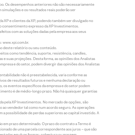
empo. Os desempenhos anteriores não são necessariamente
m simulações e os resultados reais poderão ser
 da XP e clientes da XP, podendo também ser divulgado no
évio consentimento expresso da XP Investimentos.
isfeitos com as soluções dadas pela empresa aos seus
s: www.xpi.com.br.
ão deste relatório ou seu conteúdo.
eitos como tendência, suporte, resistência, candles,
s e suas projeções. Desta forma, as opiniões dos Analistas
presa e do setor, podem divergir das opiniões dos Analistas
entabilidade não é preestabelecida, varia conforme as
ivos de resultados futuros e nenhuma declaração ou
co, os eventos específicos da empresa e do setor podem
timento é de médio-longo prazo. Não há quaisquer garantias
icada pela XP Investimentos. No mercado de opções, são
mio ao vendedor tal como num acordo seguro. As operações
a possibilidade de perdas superiores ao capital investido. A
ão em prazo determinado. O prazo do contrato a Termo é
icionado de uma parcela correspondente aos juros – que são
prestadas em duas formas: cobertura ou margem.