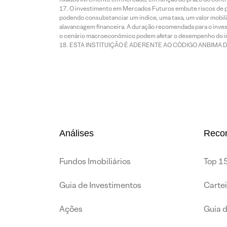
O investimento em Mercados Futuros embute riscos de pe
podendo consubstanciar um índice, uma taxa, um valor mobiliá
alavancagem financeira. A duração recomendada para o invest
o cenário macroeconômico podem afetar o desempenho do i
ESTA INSTITUIÇÃO É ADERENTE AO CÓDIGO ANBIMA 
Análises
Reco
Fundos Imobiliários
Top 15
Guia de Investimentos
Carte
Ações
Guia 