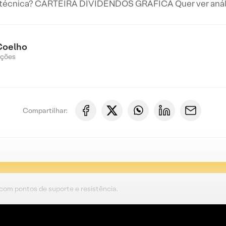
 técnica? CARTEIRA DIVIDENDOS GRÁFICA Quer ver anális
Coelho
Ações
Compartilhar:
 com pontos de suporte e resistência.