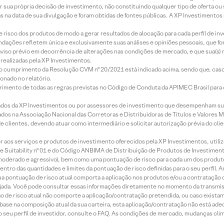
r sua própria decisão de investimento, não constituindo qualquer tipo de oferta ou
s na data de sua divulgação e foram obtidas de fontes públicas. A XP Investimentos
e risco dos produtos de modo a gerar resultados de alocação para cada perfil de inv
mendações refletem única e exclusivamente suas análises e opiniões pessoais, que 
aviso prévio em decorrência de alterações nas condições de mercado, e que sua(s)
realizadas pela XP Investimentos.
lo cumprimento da Resolução CVM nº 20/2021 está indicado acima, sendo que, caso 
onado no relatório.
imento de todas as regras previstas no Código de Conduta da APIMEC Brasil para o 
ados da XP Investimentos ou por assessores de investimento que desempenham sua
os na Associação Nacional das Corretoras e Distribuidoras de Títulos e Valores 
de clientes, devendo atuar como intermediário e solicitar autorização prévia do cl
idor aos serviços e produtos de investimento oferecidos pela XP Investimentos, uti
 Suitability nº 01 e do Código ANBIMA de Distribuição de Produtos de Investimen
r, moderado e agressivo), bem como uma pontuação de risco para cada um dos produ
ntro das quantidades e limites da pontuação de risco definidas para o seu perfil. A
 sua pontuação de risco atual comporta a aplicação nos produtos e/ou a contratação
jada. Você pode consultar essas informações diretamente no momento da transmissã
ação de risco atual não comporte a aplicação/contratação pretendida, ou caso exista
m base na composição atual da sua carteira, esta aplicação/contratação não está ad
 seu perfil de investidor, consulte o FAQ. As condições de mercado, mudanças cl