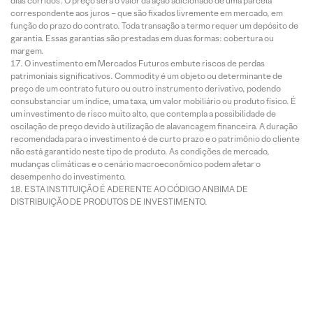
dias corridos. O preço será o valor da ação adicionado de uma parcela
correspondente aos juros – que são fixados livremente em mercado, em
função do prazo do contrato. Toda transação a termo requer um depósito de
garantia. Essas garantias são prestadas em duas formas: cobertura ou
margem.
O investimento em Mercados Futuros embute riscos de perdas
patrimoniais significativos. Commodity é um objeto ou determinante de
preço de um contrato futuro ou outro instrumento derivativo, podendo
consubstanciar um índice, uma taxa, um valor mobiliário ou produto físico. É
um investimento de risco muito alto, que contempla a possibilidade de
oscilação de preço devido à utilização de alavancagem financeira. A duração
recomendada para o investimento é de curto prazo e o patrimônio do cliente
não está garantido neste tipo de produto. As condições de mercado,
mudanças climáticas e o cenário macroeconômico podem afetar o
desempenho do investimento.
ESTA INSTITUIÇÃO É ADERENTE AO CÓDIGO ANBIMA DE
DISTRIBUIÇÃO DE PRODUTOS DE INVESTIMENTO.