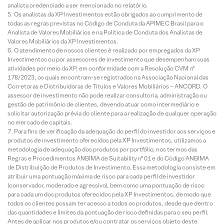
analista credenciado a ser mencionado no relatório.
Os analistas da XP Investimentos estão obrigados ao cumprimento de
todas as regras previstas no Código de Conduta da APIMEC Brasil para o
Analista de Valores Mobiliários e na Política de Conduta dos Analistas de
Valores Mobiliários da XP Investimentos.
O atendimento de nossos clientes é realizado por empregados da XP
Investimentos ou por assessores de investimento que desempenham suas
atividades por meio da XP, em conformidade com a Resolução CVM nº
178/2023, os quais encontram-se registrados na Associação Nacional das
Corretoras e Distribuidoras de Títulos e Valores Mobiliários – ANCORD. O
assessor de investimento não pode realizar consultoria, administração ou
gestão de patrimônio de clientes, devendo atuar como intermediário e
solicitar autorização prévia do cliente para a realização de qualquer operação
no mercado de capitais.
Para fins de verificação da adequação do perfil do investidor aos serviços e
produtos de investimento oferecidos pela XP Investimentos, utilizamos a
metodologia de adequação dos produtos por portfólio, nos termos das
Regras e Procedimentos ANBIMA de Suitability nº 01 e do Código ANBIMA
de Distribuição de Produtos de Investimento. Essa metodologia consiste em
atribuir uma pontuação máxima de risco para cada perfil de investidor
(conservador, moderado e agressivo), bem como uma pontuação de risco
para cada um dos produtos oferecidos pela XP Investimentos, de modo que
todos os clientes possam ter acesso a todos os produtos, desde que dentro
das quantidades e limites da pontuação de risco definidas para o seu perfil.
Antes de aplicar nos produtos e/ou contratar os serviços objeto deste