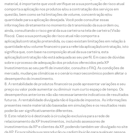
material, é importante que você verifique se a sua pontuação de risco atual
comporta a aplicação nos produtos e/ou a contratação dos serviços em
questão, bem como se há limitações de volume, concentração e/ou
quantidade para a aplicação desejada. Você pode consultar essas
informações diretamente no momento da transmissão da sua ordem ou,
ainda, consultando o risco geral da sua carteira na tela de carteira (Visão
Risco). Caso a sua pontuação de risco atual não comporte a
aplicação/contratação pretendida, ou caso existam limitações em relação à
quantidade e/ou volume financeiro para a referida aplicação/contratação, isto
significa que, com base na composição atual da sua carteira, esta
aplicação/contratação não está adequada ao seu perfil. Em caso de dúvidas
sobre o processo de adequação dos produtos oferecidos pela XP
Investimentos ao seu perfil de investidor, consulte o FAQ. As condições de
mercado, mudanças climáticas e o cenário macroeconômico podem afetar o
desempenho do investimento.
A rentabilidade de produtos financeiros pode apresentar variações e seu
preço ou valor pode aumentar ou diminuir num curto espaço de tempo. Os
desempenhos anteriores não são necessariamente indicativos de resultados
futuros. A rentabilidade divulgada não é líquida de impostos. As informações
presentes neste material são baseadas em simulações e os resultados reais
poderão ser significativamente diferentes.
Este relatório é destinado à circulação exclusiva para a rede de
relacionamento da XP Investimentos, incluindo assessores de
investimentos da XP e clientes da XP, podendo também ser divulgado no site
da XP. Fica proibida sua reprodução ou redistribuição para qualquer pessoa,