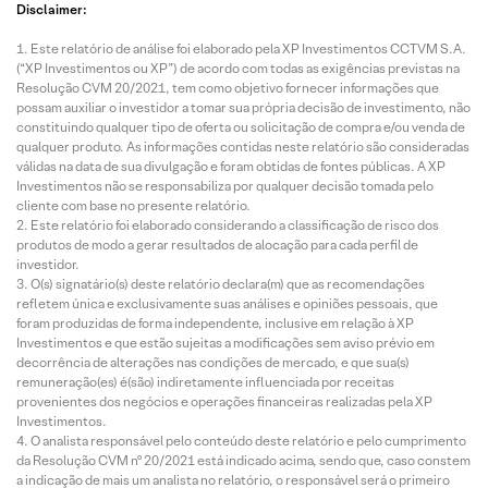
Disclaimer:
Este relatório de análise foi elaborado pela XP Investimentos CCTVM S.A.
(“XP Investimentos ou XP”) de acordo com todas as exigências previstas na
Resolução CVM 20/2021, tem como objetivo fornecer informações que
possam auxiliar o investidor a tomar sua própria decisão de investimento, não
constituindo qualquer tipo de oferta ou solicitação de compra e/ou venda de
qualquer produto. As informações contidas neste relatório são consideradas
válidas na data de sua divulgação e foram obtidas de fontes públicas. A XP
Investimentos não se responsabiliza por qualquer decisão tomada pelo
cliente com base no presente relatório.
Este relatório foi elaborado considerando a classificação de risco dos
produtos de modo a gerar resultados de alocação para cada perfil de
investidor.
O(s) signatário(s) deste relatório declara(m) que as recomendações
refletem única e exclusivamente suas análises e opiniões pessoais, que
foram produzidas de forma independente, inclusive em relação à XP
Investimentos e que estão sujeitas a modificações sem aviso prévio em
decorrência de alterações nas condições de mercado, e que sua(s)
remuneração(es) é(são) indiretamente influenciada por receitas
provenientes dos negócios e operações financeiras realizadas pela XP
Investimentos.
O analista responsável pelo conteúdo deste relatório e pelo cumprimento
da Resolução CVM nº 20/2021 está indicado acima, sendo que, caso constem
a indicação de mais um analista no relatório, o responsável será o primeiro