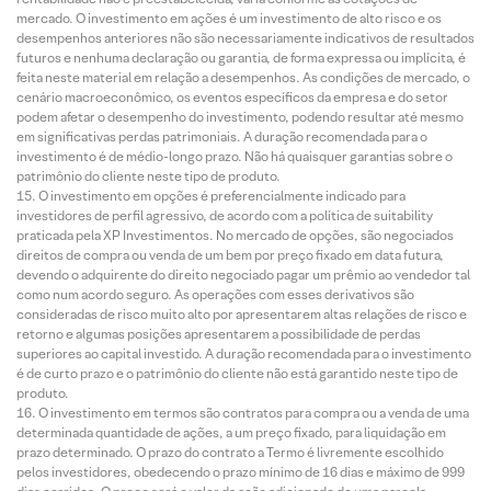
mercado. O investimento em ações é um investimento de alto risco e os
desempenhos anteriores não são necessariamente indicativos de resultados
futuros e nenhuma declaração ou garantia, de forma expressa ou implícita, é
feita neste material em relação a desempenhos. As condições de mercado, o
cenário macroeconômico, os eventos específicos da empresa e do setor
podem afetar o desempenho do investimento, podendo resultar até mesmo
em significativas perdas patrimoniais. A duração recomendada para o
investimento é de médio-longo prazo. Não há quaisquer garantias sobre o
patrimônio do cliente neste tipo de produto.
O investimento em opções é preferencialmente indicado para
investidores de perfil agressivo, de acordo com a política de suitability
praticada pela XP Investimentos. No mercado de opções, são negociados
direitos de compra ou venda de um bem por preço fixado em data futura,
devendo o adquirente do direito negociado pagar um prêmio ao vendedor tal
como num acordo seguro. As operações com esses derivativos são
consideradas de risco muito alto por apresentarem altas relações de risco e
retorno e algumas posições apresentarem a possibilidade de perdas
superiores ao capital investido. A duração recomendada para o investimento
é de curto prazo e o patrimônio do cliente não está garantido neste tipo de
produto.
O investimento em termos são contratos para compra ou a venda de uma
determinada quantidade de ações, a um preço fixado, para liquidação em
prazo determinado. O prazo do contrato a Termo é livremente escolhido
pelos investidores, obedecendo o prazo mínimo de 16 dias e máximo de 999