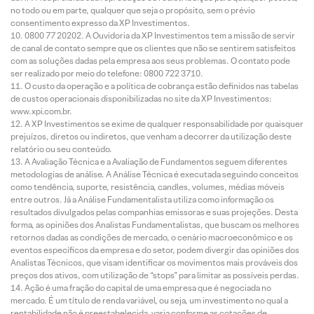
no todo ou em parte, qualquer que seja o propósito, sem o prévio
consentimento expresso da XP Investimentos.
0800 77 20202. A Ouvidoria da XP Investimentos tem a missão de servir
de canal de contato sempre que os clientes que não se sentirem satisfeitos
com as soluções dadas pela empresa aos seus problemas. O contato pode
ser realizado por meio do telefone: 0800 722 3710.
O custo da operação e a política de cobrança estão definidos nas tabelas
de custos operacionais disponibilizadas no site da XP Investimentos:
www.xpi.com.br.
A XP Investimentos se exime de qualquer responsabilidade por quaisquer
prejuízos, diretos ou indiretos, que venham a decorrer da utilização deste
relatório ou seu conteúdo.
A Avaliação Técnica e a Avaliação de Fundamentos seguem diferentes
metodologias de análise. A Análise Técnica é executada seguindo conceitos
como tendência, suporte, resistência, candles, volumes, médias móveis
entre outros. Já a Análise Fundamentalista utiliza como informação os
resultados divulgados pelas companhias emissoras e suas projeções. Desta
forma, as opiniões dos Analistas Fundamentalistas, que buscam os melhores
retornos dadas as condições de mercado, o cenário macroeconômico e os
eventos específicos da empresa e do setor, podem divergir das opiniões dos
Analistas Técnicos, que visam identificar os movimentos mais prováveis dos
preços dos ativos, com utilização de “stops” para limitar as possíveis perdas.
Ação é uma fração do capital de uma empresa que é negociada no
mercado. É um título de renda variável, ou seja, um investimento no qual a
rentabilidade não é preestabelecida, varia conforme as cotações de