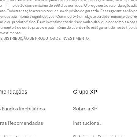
 mínimo de 16 dias e máximo de 999 dias corridos. O preço será o valor da ação ad
ato. Toda transação a termo requer um depósito de garantia. Essas garantias são 
rdas patrimoniais significativos. Commodity é um objeto ou determinante de preç
rio ou produto físico. É um investimento de risco muito alto, que contempla a possi
imento é de curto prazo e o patrimônio do cliente não está garantido neste tipo 
nvestimento.
DE DISTRIBUIÇÃO DE PRODUTOS DE INVESTIMENTO.
mendações
Grupo XP
 Fundos Imobiliários
Sobre a XP
iras Recomendadas
Institucional