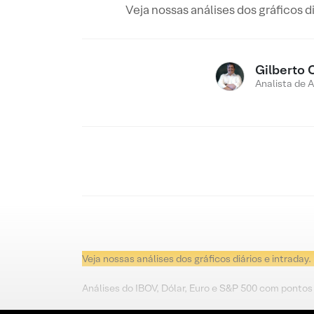
Veja nossas análises dos gráficos d
Gilberto 
Analista de 
Veja nossas análises dos gráficos diários e intraday.
Análises do IBOV, Dólar, Euro e S&P 500 com pontos 