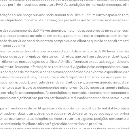
 seu perfil de investidor, consulte o FAQ. As condições de mercado, mudanças cl
 variações e seu preço ou valor pode aumentar ou diminuir num curto espaço de t
 não é líquida de impostos. As informações presentes neste material são baseadas e
rede de relacionamento da XP Investimentos, incluindo assessores de investimentos
ara qualquer pessoa, no todo ou em parte, qualquer que seja o propósito, sem o pr
ssão de servir de canal de contato sempre que os clientes que não se sentirem sat
e: 0800 722 3710.
dos nas tabelas de custos operacionais disponibilizadas no site da XP Investimento
 por quaisquer prejuízos, diretos ou indiretos, que venham a decorrer da utilizaç
 diferentes metodologias de análise. A Análise Técnica é executada seguindo conc
alista utiliza como informação os resultados divulgados pelas companhias emissora
 condições de mercado, o cenário macroeconômico e os eventos específicos da em
dos preços dos ativos, com utilização de “stops” para limitar as possíveis perdas.
ada no mercado. É um título de renda variável, ou seja, um investimento no qual a r
mento de alto risco e os desempenhos anteriores não são necessariamente indicat
terial em relação a desempenhos. As condições de mercado, o cenário macroeconômi
mesmo em significativas perdas patrimoniais. A duração recomendada para o inves
ra investidores de perfil agressivo, de acordo com a política de suitability prat
 fixado em data futura, devendo o adquirente do direito negociado pagar um prê
or apresentarem altas relações de risco e retorno e algumas posições apresentarem 
o patrimônio do cliente não está garantido neste tipo de produto.
 venda de uma determinada quantidade de ações, a um preço fixado, para liquidaç