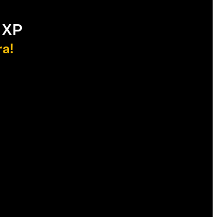
 XP
ra!