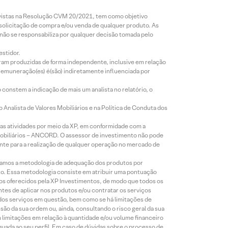
revistas na Resolução CVM 20/2021, tem como objetivo
 solicitação de compra e/ou venda de qualquer produto. As
 não se responsabiliza por qualquer decisão tomada pelo
estidor.
foram produzidas de forma independente, inclusive em relação
 remuneração(es) é(são) indiretamente influenciada por
constem a indicação de mais um analista no relatório, o
Analista de Valores Mobiliários e na Política de Conduta dos
s atividades por meio da XP, em conformidade com a
Mobiliários – ANCORD. O assessor de investimento não pode
iente para a realização de qualquer operação no mercado de
lizamos a metodologia de adequação dos produtos por
to. Essa metodologia consiste em atribuir uma pontuação
tos oferecidos pela XP Investimentos, de modo que todos os
ntes de aplicar nos produtos e/ou contratar os serviços
 dos serviços em questão, bem como se há limitações de
o da sua ordem ou, ainda, consultando o risco geral da sua
m limitações em relação à quantidade e/ou volume financeiro
equada ao seu perfil. Em caso de dúvidas sobre o processo de