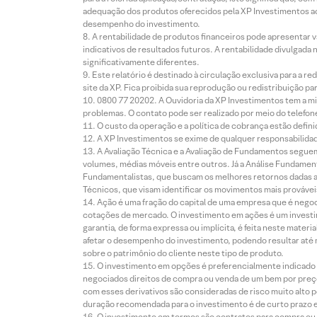
adequação dos produtos oferecidos pela XP Investimentos ao
desempenho do investimento.
A rentabilidade de produtos financeiros pode apresentar
indicativos de resultados futuros. A rentabilidade divulgada
significativamente diferentes.
Este relatório é destinado à circulação exclusiva para a 
site da XP. Fica proibida sua reprodução ou redistribuição p
0800 77 20202. A Ouvidoria da XP Investimentos tem a mi
problemas. O contato pode ser realizado por meio do telefon
O custo da operação e a política de cobrança estão defini
A XP Investimentos se exime de qualquer responsabilidade
A Avaliação Técnica e a Avaliação de Fundamentos seguem
volumes, médias móveis entre outros. Já a Análise Fundament
Fundamentalistas, que buscam os melhores retornos dadas as
Técnicos, que visam identificar os movimentos mais prováveis 
Ação é uma fração do capital de uma empresa que é negoci
cotações de mercado. O investimento em ações é um investi
garantia, de forma expressa ou implícita, é feita neste ma
afetar o desempenho do investimento, podendo resultar até 
sobre o patrimônio do cliente neste tipo de produto.
O investimento em opções é preferencialmente indicado pa
negociados direitos de compra ou venda de um bem por preço
com esses derivativos são consideradas de risco muito alto p
duração recomendada para o investimento é de curto prazo e 
O investimento em termos são contratos para compra ou a