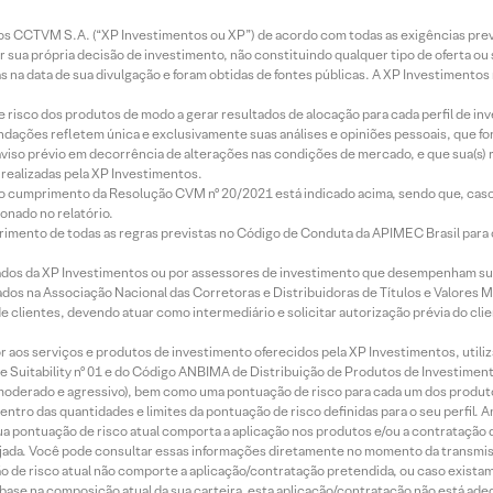
entos CCTVM S.A. (“XP Investimentos ou XP”) de acordo com todas as exigências p
r sua própria decisão de investimento, não constituindo qualquer tipo de oferta ou
s na data de sua divulgação e foram obtidas de fontes públicas. A XP Investimentos
e risco dos produtos de modo a gerar resultados de alocação para cada perfil de inv
mendações refletem única e exclusivamente suas análises e opiniões pessoais, que 
aviso prévio em decorrência de alterações nas condições de mercado, e que sua(s)
realizadas pela XP Investimentos.
lo cumprimento da Resolução CVM nº 20/2021 está indicado acima, sendo que, caso 
onado no relatório.
imento de todas as regras previstas no Código de Conduta da APIMEC Brasil para o 
ados da XP Investimentos ou por assessores de investimento que desempenham sua
os na Associação Nacional das Corretoras e Distribuidoras de Títulos e Valores 
de clientes, devendo atuar como intermediário e solicitar autorização prévia do cl
idor aos serviços e produtos de investimento oferecidos pela XP Investimentos, uti
 Suitability nº 01 e do Código ANBIMA de Distribuição de Produtos de Investimen
r, moderado e agressivo), bem como uma pontuação de risco para cada um dos produ
ntro das quantidades e limites da pontuação de risco definidas para o seu perfil. A
 sua pontuação de risco atual comporta a aplicação nos produtos e/ou a contratação
jada. Você pode consultar essas informações diretamente no momento da transmissã
ação de risco atual não comporte a aplicação/contratação pretendida, ou caso exista
m base na composição atual da sua carteira, esta aplicação/contratação não está ad