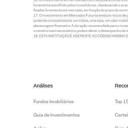
livremente escolhido pelos investidores, obedecendo o prazo
fixados livremente em mercado, em função do prazo do contr
O investimento em Mercados Futuros embute riscos de pe
podendo consubstanciar um índice, uma taxa, um valor mobiliá
alavancagem financeira. A duração recomendada para o invest
o cenário macroeconômico podem afetar o desempenho do i
ESTA INSTITUIÇÃO É ADERENTE AO CÓDIGO ANBIMA 
Análises
Reco
Fundos Imobiliários
Top 15
Guia de Investimentos
Carte