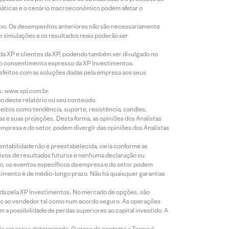
imáticas e o cenário macroeconômico podem afetar o
empo. Os desempenhos anteriores não são necessariamente
m simulações e os resultados reais poderão ser
 da XP e clientes da XP, podendo também ser divulgado no
évio consentimento expresso da XP Investimentos.
isfeitos com as soluções dadas pela empresa aos seus
s: www.xpi.com.br.
ão deste relatório ou seu conteúdo.
eitos como tendência, suporte, resistência, candles,
s e suas projeções. Desta forma, as opiniões dos Analistas
presa e do setor, podem divergir das opiniões dos Analistas
entabilidade não é preestabelecida, varia conforme as
ivos de resultados futuros e nenhuma declaração ou
co, os eventos específicos da empresa e do setor podem
timento é de médio-longo prazo. Não há quaisquer garantias
icada pela XP Investimentos. No mercado de opções, são
mio ao vendedor tal como num acordo seguro. As operações
a possibilidade de perdas superiores ao capital investido. A
ão em prazo determinado. O prazo do contrato a Termo é