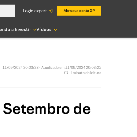
login expert
Abra sua conta XP
enda a Investir
Vídeos
11/09/2024 20:03:23 • Atualizado em 11/09/2024 20:03:25
1 minuto de leitura
e Setembro de