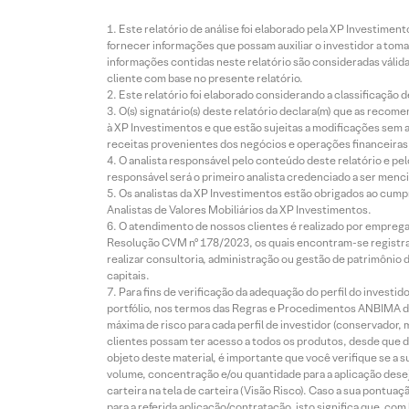
Este relatório de análise foi elaborado pela XP Investim
fornecer informações que possam auxiliar o investidor a toma
informações contidas neste relatório são consideradas válida
cliente com base no presente relatório.
Este relatório foi elaborado considerando a classificação d
O(s) signatário(s) deste relatório declara(m) que as reco
à XP Investimentos e que estão sujeitas a modificações sem 
receitas provenientes dos negócios e operações financeiras 
O analista responsável pelo conteúdo deste relatório e pe
responsável será o primeiro analista credenciado a ser menci
Os analistas da XP Investimentos estão obrigados ao cumpr
Analistas de Valores Mobiliários da XP Investimentos.
O atendimento de nossos clientes é realizado por empreg
Resolução CVM nº 178/2023, os quais encontram-se registrad
realizar consultoria, administração ou gestão de patrimônio 
capitais.
Para fins de verificação da adequação do perfil do invest
portfólio, nos termos das Regras e Procedimentos ANBIMA de
máxima de risco para cada perfil de investidor (conservado
clientes possam ter acesso a todos os produtos, desde que de
objeto deste material, é importante que você verifique se a
volume, concentração e/ou quantidade para a aplicação dese
carteira na tela de carteira (Visão Risco). Caso a sua pontu
para a referida aplicação/contratação, isto significa que, co