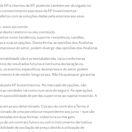
 da XP e clientes da XP, podendo também ser divulgado no
évio consentimento expresso da XP Investimentos.
isfeitos com as soluções dadas pela empresa aos seus
s: www.xpi.com.br.
ão deste relatório ou seu conteúdo.
eitos como tendência, suporte, resistência, candles,
s e suas projeções. Desta forma, as opiniões dos Analistas
presa e do setor, podem divergir das opiniões dos Analistas
entabilidade não é preestabelecida, varia conforme as
ivos de resultados futuros e nenhuma declaração ou
co, os eventos específicos da empresa e do setor podem
timento é de médio-longo prazo. Não há quaisquer garantias
icada pela XP Investimentos. No mercado de opções, são
mio ao vendedor tal como num acordo seguro. As operações
a possibilidade de perdas superiores ao capital investido. A
ão em prazo determinado. O prazo do contrato a Termo é
icionado de uma parcela correspondente aos juros – que são
prestadas em duas formas: cobertura ou margem.
o de um contrato futuro ou outro instrumento derivativo,
bilidade de oscilação de preço devido à utilização de