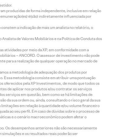
estidor.
foram produzidas de forma independente, inclusive em relação
 remuneração(es) é(são) indiretamente influenciada por
constem a indicação de mais um analista no relatório, o
Analista de Valores Mobiliários e na Política de Conduta dos
s atividades por meio da XP, em conformidade com a
Mobiliários – ANCORD. O assessor de investimento não pode
iente para a realização de qualquer operação no mercado de
lizamos a metodologia de adequação dos produtos por
to. Essa metodologia consiste em atribuir uma pontuação
tos oferecidos pela XP Investimentos, de modo que todos os
ntes de aplicar nos produtos e/ou contratar os serviços
 dos serviços em questão, bem como se há limitações de
o da sua ordem ou, ainda, consultando o risco geral da sua
m limitações em relação à quantidade e/ou volume financeiro
equada ao seu perfil. Em caso de dúvidas sobre o processo de
imáticas e o cenário macroeconômico podem afetar o
empo. Os desempenhos anteriores não são necessariamente
m simulações e os resultados reais poderão ser