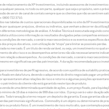
rede de relacionamento da XP Investimentos, incluindo assessores de investimentos
ara qualquer pessoa, no todo ou em parte, qualquer que seja o propósito, sem o pr
ssão de servir de canal de contato sempre que os clientes que não se sentirem sat
e: 0800 722 3710.
dos nas tabelas de custos operacionais disponibilizadas no site da XP Investimento
 por quaisquer prejuízos, diretos ou indiretos, que venham a decorrer da utilizaç
 diferentes metodologias de análise. A Análise Técnica é executada seguindo conc
alista utiliza como informação os resultados divulgados pelas companhias emissora
 condições de mercado, o cenário macroeconômico e os eventos específicos da em
dos preços dos ativos, com utilização de “stops” para limitar as possíveis perdas.
ada no mercado. É um título de renda variável, ou seja, um investimento no qual a r
mento de alto risco e os desempenhos anteriores não são necessariamente indicat
terial em relação a desempenhos. As condições de mercado, o cenário macroeconômi
mesmo em significativas perdas patrimoniais. A duração recomendada para o inves
ra investidores de perfil agressivo, de acordo com a política de suitability prat
 fixado em data futura, devendo o adquirente do direito negociado pagar um prê
or apresentarem altas relações de risco e retorno e algumas posições apresentarem 
o patrimônio do cliente não está garantido neste tipo de produto.
 venda de uma determinada quantidade de ações, a um preço fixado, para liquidaç
 mínimo de 16 dias e máximo de 999 dias corridos. O preço será o valor da ação ad
ato. Toda transação a termo requer um depósito de garantia. Essas garantias são 
rdas patrimoniais significativos. Commodity é um objeto ou determinante de preç
rio ou produto físico. É um investimento de risco muito alto, que contempla a possi