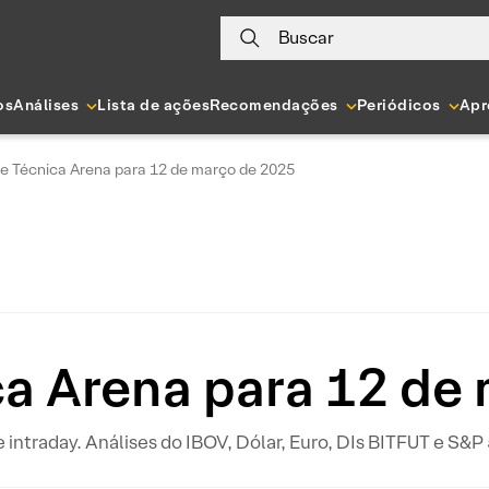
Buscar
os
Análises
Lista de ações
Recomendações
Periódicos
Apr
se Técnica Arena para 12 de março de 2025
ca Arena para 12 de
 e intraday. Análises do IBOV, Dólar, Euro, DIs BITFUT e S&