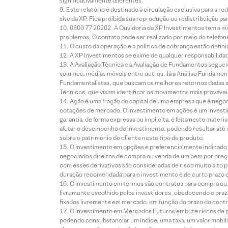
significativamente diferentes.
Este relatório é destinado à circulação exclusiva para a 
site da XP. Fica proibida sua reprodução ou redistribuição p
0800 77 20202. A Ouvidoria da XP Investimentos tem a mi
problemas. O contato pode ser realizado por meio do telefon
O custo da operação e a política de cobrança estão defini
A XP Investimentos se exime de qualquer responsabilidade
A Avaliação Técnica e a Avaliação de Fundamentos seguem
volumes, médias móveis entre outros. Já a Análise Fundament
Fundamentalistas, que buscam os melhores retornos dadas as
Técnicos, que visam identificar os movimentos mais prováveis 
Ação é uma fração do capital de uma empresa que é negoci
cotações de mercado. O investimento em ações é um investi
garantia, de forma expressa ou implícita, é feita neste ma
afetar o desempenho do investimento, podendo resultar até 
sobre o patrimônio do cliente neste tipo de produto.
O investimento em opções é preferencialmente indicado pa
negociados direitos de compra ou venda de um bem por preço
com esses derivativos são consideradas de risco muito alto p
duração recomendada para o investimento é de curto prazo e 
O investimento em termos são contratos para compra ou a
livremente escolhido pelos investidores, obedecendo o prazo
fixados livremente em mercado, em função do prazo do contr
O investimento em Mercados Futuros embute riscos de pe
podendo consubstanciar um índice, uma taxa, um valor mobiliá