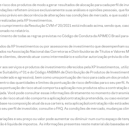
e risco dos produtos de modo a gerar resultados de alocação para cada perfil de inv
mendações refletem única e exclusivamente suas análises e opiniões pessoais, que 
aviso prévio em decorrência de alterações nas condições de mercado, e que sua(s)
realizadas pela XP Investimentos.
lo cumprimento da Resolução CVM nº 20/2021 está indicado acima, sendo que, caso 
onado no relatório.
imento de todas as regras previstas no Código de Conduta da APIMEC Brasil para o 
ados da XP Investimentos ou por assessores de investimento que desempenham sua
os na Associação Nacional das Corretoras e Distribuidoras de Títulos e Valores 
de clientes, devendo atuar como intermediário e solicitar autorização prévia do cl
idor aos serviços e produtos de investimento oferecidos pela XP Investimentos, uti
 Suitability nº 01 e do Código ANBIMA de Distribuição de Produtos de Investimen
r, moderado e agressivo), bem como uma pontuação de risco para cada um dos produ
ntro das quantidades e limites da pontuação de risco definidas para o seu perfil. A
 sua pontuação de risco atual comporta a aplicação nos produtos e/ou a contratação
jada. Você pode consultar essas informações diretamente no momento da transmissã
ação de risco atual não comporte a aplicação/contratação pretendida, ou caso exista
m base na composição atual da sua carteira, esta aplicação/contratação não está ad
 seu perfil de investidor, consulte o FAQ. As condições de mercado, mudanças cl
 variações e seu preço ou valor pode aumentar ou diminuir num curto espaço de t
 não é líquida de impostos. As informações presentes neste material são baseadas e