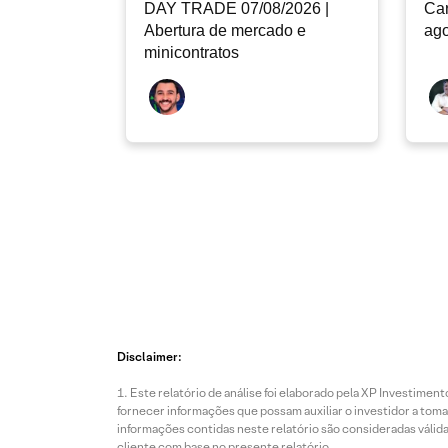
DAY TRADE 07/08/2026 |
Car
Abertura de mercado e
ago
minicontratos
Disclaimer:
Este relatório de análise foi elaborado pela XP Investim
fornecer informações que possam auxiliar o investidor a toma
informações contidas neste relatório são consideradas válida
cliente com base no presente relatório.