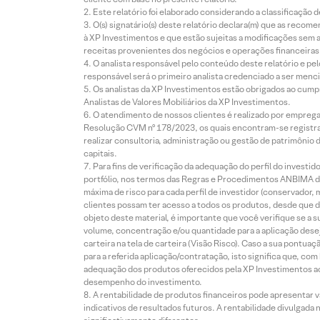
Este relatório foi elaborado considerando a classificação d
O(s) signatário(s) deste relatório declara(m) que as reco
à XP Investimentos e que estão sujeitas a modificações sem 
receitas provenientes dos negócios e operações financeiras 
O analista responsável pelo conteúdo deste relatório e pe
responsável será o primeiro analista credenciado a ser menci
Os analistas da XP Investimentos estão obrigados ao cumpr
Analistas de Valores Mobiliários da XP Investimentos.
O atendimento de nossos clientes é realizado por empreg
Resolução CVM nº 178/2023, os quais encontram-se registrad
realizar consultoria, administração ou gestão de patrimônio 
capitais.
Para fins de verificação da adequação do perfil do invest
portfólio, nos termos das Regras e Procedimentos ANBIMA de
máxima de risco para cada perfil de investidor (conservado
clientes possam ter acesso a todos os produtos, desde que de
objeto deste material, é importante que você verifique se a
volume, concentração e/ou quantidade para a aplicação dese
carteira na tela de carteira (Visão Risco). Caso a sua pontu
para a referida aplicação/contratação, isto significa que, co
adequação dos produtos oferecidos pela XP Investimentos ao
desempenho do investimento.
A rentabilidade de produtos financeiros pode apresentar
indicativos de resultados futuros. A rentabilidade divulgada