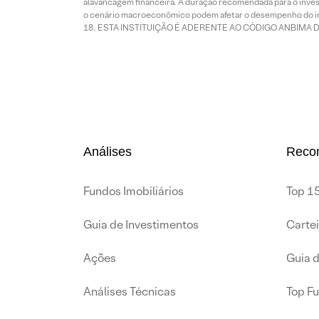
alavancagem financeira. A duração recomendada para o invest
o cenário macroeconômico podem afetar o desempenho do i
ESTA INSTITUIÇÃO É ADERENTE AO CÓDIGO ANBIMA 
Análises
Reco
Fundos Imobiliários
Top 15
Guia de Investimentos
Carte
Ações
Guia 
Análises Técnicas
Top F