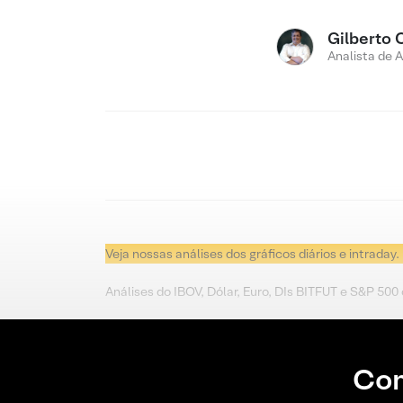
Gilberto 
Analista de 
Veja nossas análises dos gráficos diários e intraday.
Análises do IBOV, Dólar, Euro, DIs BITFUT e S&P 500
Con