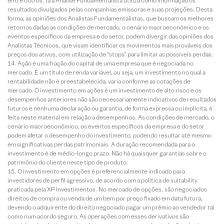
entre outros. Já a Análise Fundamentalista utiliza como informação os
resultados divulgados pelas companhias emissoras e suas projeções. Desta
forma, as opiniões dos Analistas Fundamentalistas, que buscam os melhores
retornos dadas as condições de mercado, o cenário macroeconômico e os
eventos específicos da empresa e do setor, podem divergir das opiniões dos
Analistas Técnicos, que visam identificar os movimentos mais prováveis dos
preços dos ativos, com utilização de “stops” para limitar as possíveis perdas.
Ação é uma fração do capital de uma empresa que é negociada no
mercado. É um título de renda variável, ou seja, um investimento no qual a
rentabilidade não é preestabelecida, varia conforme as cotações de
mercado. O investimento em ações é um investimento de alto risco e os
desempenhos anteriores não são necessariamente indicativos de resultados
futuros e nenhuma declaração ou garantia, de forma expressa ou implícita, é
feita neste material em relação a desempenhos. As condições de mercado, o
cenário macroeconômico, os eventos específicos da empresa e do setor
podem afetar o desempenho do investimento, podendo resultar até mesmo
em significativas perdas patrimoniais. A duração recomendada para o
investimento é de médio-longo prazo. Não há quaisquer garantias sobre o
patrimônio do cliente neste tipo de produto.
O investimento em opções é preferencialmente indicado para
investidores de perfil agressivo, de acordo com a política de suitability
praticada pela XP Investimentos. No mercado de opções, são negociados
direitos de compra ou venda de um bem por preço fixado em data futura,
devendo o adquirente do direito negociado pagar um prêmio ao vendedor tal
como num acordo seguro. As operações com esses derivativos são