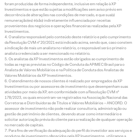
foram produzidas de forma independente, inclusive em relação à XP
Investimentos e que estão sujeitas a modificações sem aviso prévio em
decorrência de alterações nas condições de mercado, e que sua(s)
remuneração(es) é(são) indiretamente influenciada por receitas
provenientes dos negócios e operações financeiras realizadas pela XP
Investimentos.
O analista responsável pelo conteúdo deste relatório e pelo cumprimento
da Resolução CVM nº 20/2021 está indicado acima, sendo que, caso constem
a indicação de mais um analista no relatório, o responsável será o primeiro
analista credenciado a ser mencionado no relatório.
Os analistas da XP Investimentos estão obrigados ao cumprimento de
todas as regras previstas no Código de Conduta da APIMEC Brasil para o
Analista de Valores Mobiliários e na Política de Conduta dos Analistas de
Valores Mobiliários da XP Investimentos.
O atendimento de nossos clientes é realizado por empregados da XP
Investimentos ou por assessores de investimento que desempenham suas
atividades por meio da XP, em conformidade com a Resolução CVM nº
178/2023, os quais encontram-se registrados na Associação Nacional das
Corretoras e Distribuidoras de Títulos e Valores Mobiliários – ANCORD. O
assessor de investimento não pode realizar consultoria, administração ou
gestão de patrimônio de clientes, devendo atuar como intermediário e
solicitar autorização prévia do cliente para a realização de qualquer operação
no mercado de capitais.
Para fins de verificação da adequação do perfil do investidor aos serviços e
produtos de investimento oferecidos pela XP Investimentos, utilizamos a