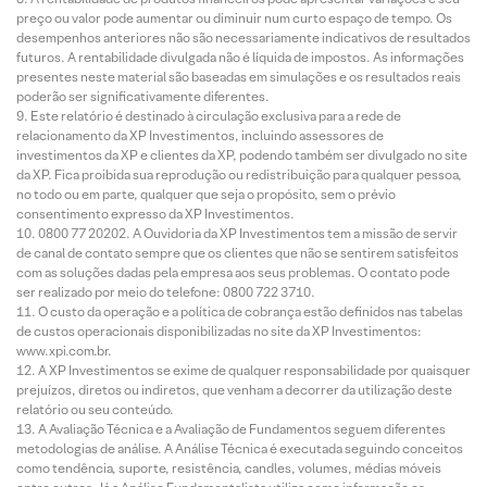
preço ou valor pode aumentar ou diminuir num curto espaço de tempo. Os
desempenhos anteriores não são necessariamente indicativos de resultados
futuros. A rentabilidade divulgada não é líquida de impostos. As informações
presentes neste material são baseadas em simulações e os resultados reais
poderão ser significativamente diferentes.
Este relatório é destinado à circulação exclusiva para a rede de
relacionamento da XP Investimentos, incluindo assessores de
investimentos da XP e clientes da XP, podendo também ser divulgado no site
da XP. Fica proibida sua reprodução ou redistribuição para qualquer pessoa,
no todo ou em parte, qualquer que seja o propósito, sem o prévio
consentimento expresso da XP Investimentos.
0800 77 20202. A Ouvidoria da XP Investimentos tem a missão de servir
de canal de contato sempre que os clientes que não se sentirem satisfeitos
com as soluções dadas pela empresa aos seus problemas. O contato pode
ser realizado por meio do telefone: 0800 722 3710.
O custo da operação e a política de cobrança estão definidos nas tabelas
de custos operacionais disponibilizadas no site da XP Investimentos:
www.xpi.com.br.
A XP Investimentos se exime de qualquer responsabilidade por quaisquer
prejuízos, diretos ou indiretos, que venham a decorrer da utilização deste
relatório ou seu conteúdo.
A Avaliação Técnica e a Avaliação de Fundamentos seguem diferentes
metodologias de análise. A Análise Técnica é executada seguindo conceitos
como tendência, suporte, resistência, candles, volumes, médias móveis