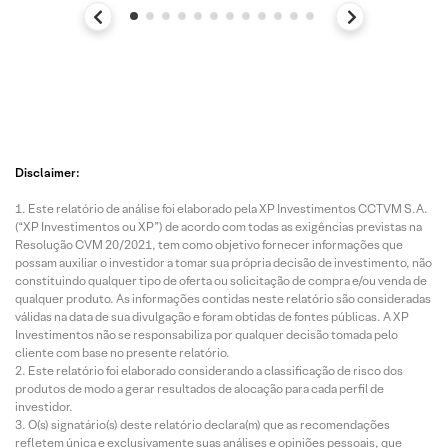
Disclaimer:
Este relatório de análise foi elaborado pela XP Investimentos CCTVM S.A.
(“XP Investimentos ou XP”) de acordo com todas as exigências previstas na
Resolução CVM 20/2021, tem como objetivo fornecer informações que
possam auxiliar o investidor a tomar sua própria decisão de investimento, não
constituindo qualquer tipo de oferta ou solicitação de compra e/ou venda de
qualquer produto. As informações contidas neste relatório são consideradas
válidas na data de sua divulgação e foram obtidas de fontes públicas. A XP
Investimentos não se responsabiliza por qualquer decisão tomada pelo
cliente com base no presente relatório.
Este relatório foi elaborado considerando a classificação de risco dos
produtos de modo a gerar resultados de alocação para cada perfil de
investidor.
O(s) signatário(s) deste relatório declara(m) que as recomendações
refletem única e exclusivamente suas análises e opiniões pessoais, que