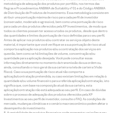
metodologia de adequação dos produtos por portfólio, nos termos das
Regras e Procedimentos ANBIMA de Suitability nº 01 e do Código ANBIMA
de Distribuição de Produtos de Investimento. Essa metodologia consiste em
atribuir uma pontuação máxima de risco para cada perfil de investidor
(conservador, moderado e agressivo), bem como uma pontuação de risco
para cada um dos produtos oferecidos pela XP Investimentos, de modo que
todos os clientes possam ter acesso a todos os produtos, desde que dentro
das quantidades e limites da pontuação de risco definidas para o seu perfil.
Antes de aplicar nos produtos e/ou contratar os serviços objeto deste
material, é importante que você verifique se a sua pontuação de risco atual
comporta a aplicação nos produtos e/ou a contratação dos serviços em
questão, bem como se há limitações de volume, concentração e/ou
quantidade para a aplicação desejada. Você pode consultar essas
informações diretamente no momento da transmissão da sua ordem ou,
ainda, consultando o risco geral da sua carteira na tela de carteira (Visão
Risco). Caso a sua pontuação de risco atual não comporte a
aplicação/contratação pretendida, ou caso existam limitações em relação à
quantidade e/ou volume financeiro para a referida aplicação/contratação, isto
significa que, com base na composição atual da sua carteira, esta
aplicação/contratação não está adequada ao seu perfil. Em caso de dúvidas
sobre o processo de adequação dos produtos oferecidos pela XP
Investimentos ao seu perfil de investidor, consulte o FAQ. As condições de
mercado, mudanças climáticas e o cenário macroeconômico podem afetar o
desempenho do investimento.
A rentabilidade de produtos financeiros pode apresentar variações e seu