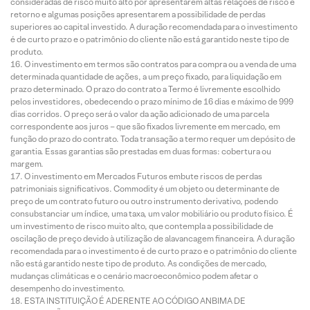
consideradas de risco muito alto por apresentarem altas relações de risco e
retorno e algumas posições apresentarem a possibilidade de perdas
superiores ao capital investido. A duração recomendada para o investimento
é de curto prazo e o patrimônio do cliente não está garantido neste tipo de
produto.
O investimento em termos são contratos para compra ou a venda de uma
determinada quantidade de ações, a um preço fixado, para liquidação em
prazo determinado. O prazo do contrato a Termo é livremente escolhido
pelos investidores, obedecendo o prazo mínimo de 16 dias e máximo de 999
dias corridos. O preço será o valor da ação adicionado de uma parcela
correspondente aos juros – que são fixados livremente em mercado, em
função do prazo do contrato. Toda transação a termo requer um depósito de
garantia. Essas garantias são prestadas em duas formas: cobertura ou
margem.
O investimento em Mercados Futuros embute riscos de perdas
patrimoniais significativos. Commodity é um objeto ou determinante de
preço de um contrato futuro ou outro instrumento derivativo, podendo
consubstanciar um índice, uma taxa, um valor mobiliário ou produto físico. É
um investimento de risco muito alto, que contempla a possibilidade de
oscilação de preço devido à utilização de alavancagem financeira. A duração
recomendada para o investimento é de curto prazo e o patrimônio do cliente
não está garantido neste tipo de produto. As condições de mercado,
mudanças climáticas e o cenário macroeconômico podem afetar o
desempenho do investimento.
ESTA INSTITUIÇÃO É ADERENTE AO CÓDIGO ANBIMA DE