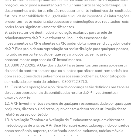
preço ou valor pode aumentar ou diminuir num curto espaço de tempo. Os
desempenhos anteriores não são necessariamente indicativos de resultados
futuros. A rentabilidade divulgada não é líquida de impostos. As informações
presentes neste material são baseadas em simulações e os resultados reais
poderão ser significativamente diferentes.
Este relatório é destinado à circulação exclusiva para a rede de
relacionamento da XP Investimentos, incluindo assessores de
investimentos da XP e clientes da XP, podendo também ser divulgado no site
da XP. Fica proibida sua reprodução ou redistribuição para qualquer pessoa,
no todo ou em parte, qualquer que seja o propósito, sem o prévio
consentimento expresso da XP Investimentos.
0800 77 20202. A Ouvidoria da XP Investimentos tem a missão de servir
de canal de contato sempre que os clientes que não se sentirem satisfeitos
com as soluções dadas pela empresa aos seus problemas. O contato pode
ser realizado por meio do telefone: 0800 722 3710.
O custo da operação e a política de cobrança estão definidos nas tabelas
de custos operacionais disponibilizadas no site da XP Investimentos:
www.xpi.com.br.
A XP Investimentos se exime de qualquer responsabilidade por quaisquer
prejuízos, diretos ou indiretos, que venham a decorrer da utilização deste
relatório ou seu conteúdo.
A Avaliação Técnica e a Avaliação de Fundamentos seguem diferentes
metodologias de análise. A Análise Técnica é executada seguindo conceitos
como tendência, suporte, resistência, candles, volumes, médias móveis