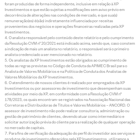
foram produzidas de forma independente, inclusive em relação à XP
Investimentos e que estão sujeitas a modificações sem aviso prévio em
decorrência de alterações nas condições de mercado, e que sua(s)
remuneração(es) é(são) indiretamente influenciada por receitas
provenientes dos negócios e operações financeiras realizadas pela XP
Investimentos.
O analista responsável pelo conteúdo deste relatório e pelo cumprimento
da Resolução CVM nº 20/2021 está indicado acima, sendo que, caso constem
a indicação de mais um analista no relatório, o responsável será o primeiro
analista credenciado a ser mencionado no relatório.
Os analistas da XP Investimentos estão obrigados ao cumprimento de
todas as regras previstas no Código de Conduta da APIMEC Brasil para o
Analista de Valores Mobiliários e na Política de Conduta dos Analistas de
Valores Mobiliários da XP Investimentos.
O atendimento de nossos clientes é realizado por empregados da XP
Investimentos ou por assessores de investimento que desempenham suas
atividades por meio da XP, em conformidade com a Resolução CVM nº
178/2023, os quais encontram-se registrados na Associação Nacional das
Corretoras e Distribuidoras de Títulos e Valores Mobiliários – ANCORD. O
assessor de investimento não pode realizar consultoria, administração ou
gestão de patrimônio de clientes, devendo atuar como intermediário e
solicitar autorização prévia do cliente para a realização de qualquer operação
no mercado de capitais.
Para fins de verificação da adequação do perfil do investidor aos serviços e
produtos de investimento oferecidos pela XP Investimentos, utilizamos a