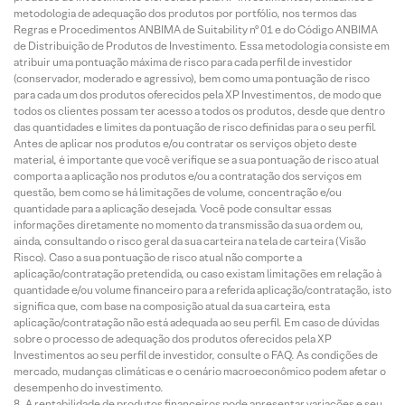
metodologia de adequação dos produtos por portfólio, nos termos das
Regras e Procedimentos ANBIMA de Suitability nº 01 e do Código ANBIMA
de Distribuição de Produtos de Investimento. Essa metodologia consiste em
atribuir uma pontuação máxima de risco para cada perfil de investidor
(conservador, moderado e agressivo), bem como uma pontuação de risco
para cada um dos produtos oferecidos pela XP Investimentos, de modo que
todos os clientes possam ter acesso a todos os produtos, desde que dentro
das quantidades e limites da pontuação de risco definidas para o seu perfil.
Antes de aplicar nos produtos e/ou contratar os serviços objeto deste
material, é importante que você verifique se a sua pontuação de risco atual
comporta a aplicação nos produtos e/ou a contratação dos serviços em
questão, bem como se há limitações de volume, concentração e/ou
quantidade para a aplicação desejada. Você pode consultar essas
informações diretamente no momento da transmissão da sua ordem ou,
ainda, consultando o risco geral da sua carteira na tela de carteira (Visão
Risco). Caso a sua pontuação de risco atual não comporte a
aplicação/contratação pretendida, ou caso existam limitações em relação à
quantidade e/ou volume financeiro para a referida aplicação/contratação, isto
significa que, com base na composição atual da sua carteira, esta
aplicação/contratação não está adequada ao seu perfil. Em caso de dúvidas
sobre o processo de adequação dos produtos oferecidos pela XP
Investimentos ao seu perfil de investidor, consulte o FAQ. As condições de
mercado, mudanças climáticas e o cenário macroeconômico podem afetar o
desempenho do investimento.
A rentabilidade de produtos financeiros pode apresentar variações e seu