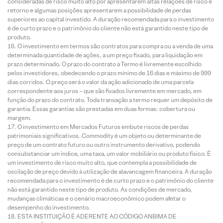
consideradas de risco muito alto por apresentarem altas relações de risco e
retorno e algumas posições apresentarem a possibilidade de perdas
superiores ao capital investido. A duração recomendada para o investimento
é de curto prazo e o patrimônio do cliente não está garantido neste tipo de
produto.
O investimento em termos são contratos para compra ou a venda de uma
determinada quantidade de ações, a um preço fixado, para liquidação em
prazo determinado. O prazo do contrato a Termo é livremente escolhido
pelos investidores, obedecendo o prazo mínimo de 16 dias e máximo de 999
dias corridos. O preço será o valor da ação adicionado de uma parcela
correspondente aos juros – que são fixados livremente em mercado, em
função do prazo do contrato. Toda transação a termo requer um depósito de
garantia. Essas garantias são prestadas em duas formas: cobertura ou
margem.
O investimento em Mercados Futuros embute riscos de perdas
patrimoniais significativos. Commodity é um objeto ou determinante de
preço de um contrato futuro ou outro instrumento derivativo, podendo
consubstanciar um índice, uma taxa, um valor mobiliário ou produto físico. É
um investimento de risco muito alto, que contempla a possibilidade de
oscilação de preço devido à utilização de alavancagem financeira. A duração
recomendada para o investimento é de curto prazo e o patrimônio do cliente
não está garantido neste tipo de produto. As condições de mercado,
mudanças climáticas e o cenário macroeconômico podem afetar o
desempenho do investimento.
ESTA INSTITUIÇÃO É ADERENTE AO CÓDIGO ANBIMA DE