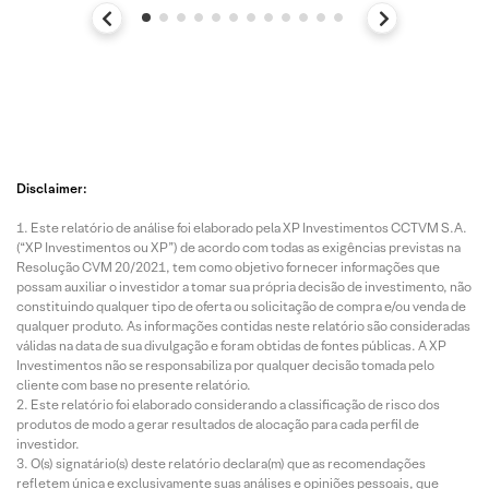
Disclaimer:
Este relatório de análise foi elaborado pela XP Investimentos CCTVM S.A.
(“XP Investimentos ou XP”) de acordo com todas as exigências previstas na
Resolução CVM 20/2021, tem como objetivo fornecer informações que
possam auxiliar o investidor a tomar sua própria decisão de investimento, não
constituindo qualquer tipo de oferta ou solicitação de compra e/ou venda de
qualquer produto. As informações contidas neste relatório são consideradas
válidas na data de sua divulgação e foram obtidas de fontes públicas. A XP
Investimentos não se responsabiliza por qualquer decisão tomada pelo
cliente com base no presente relatório.
Este relatório foi elaborado considerando a classificação de risco dos
produtos de modo a gerar resultados de alocação para cada perfil de
investidor.
O(s) signatário(s) deste relatório declara(m) que as recomendações
refletem única e exclusivamente suas análises e opiniões pessoais, que