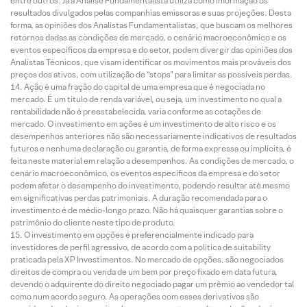
entre outros. Já a Análise Fundamentalista utiliza como informação os
resultados divulgados pelas companhias emissoras e suas projeções. Desta
forma, as opiniões dos Analistas Fundamentalistas, que buscam os melhores
retornos dadas as condições de mercado, o cenário macroeconômico e os
eventos específicos da empresa e do setor, podem divergir das opiniões dos
Analistas Técnicos, que visam identificar os movimentos mais prováveis dos
preços dos ativos, com utilização de “stops” para limitar as possíveis perdas.
Ação é uma fração do capital de uma empresa que é negociada no
mercado. É um título de renda variável, ou seja, um investimento no qual a
rentabilidade não é preestabelecida, varia conforme as cotações de
mercado. O investimento em ações é um investimento de alto risco e os
desempenhos anteriores não são necessariamente indicativos de resultados
futuros e nenhuma declaração ou garantia, de forma expressa ou implícita, é
feita neste material em relação a desempenhos. As condições de mercado, o
cenário macroeconômico, os eventos específicos da empresa e do setor
podem afetar o desempenho do investimento, podendo resultar até mesmo
em significativas perdas patrimoniais. A duração recomendada para o
investimento é de médio-longo prazo. Não há quaisquer garantias sobre o
patrimônio do cliente neste tipo de produto.
O investimento em opções é preferencialmente indicado para
investidores de perfil agressivo, de acordo com a política de suitability
praticada pela XP Investimentos. No mercado de opções, são negociados
direitos de compra ou venda de um bem por preço fixado em data futura,
devendo o adquirente do direito negociado pagar um prêmio ao vendedor tal
como num acordo seguro. As operações com esses derivativos são