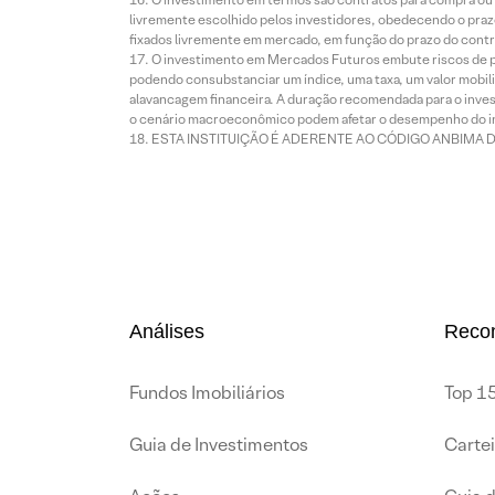
livremente escolhido pelos investidores, obedecendo o prazo
fixados livremente em mercado, em função do prazo do contr
O investimento em Mercados Futuros embute riscos de pe
podendo consubstanciar um índice, uma taxa, um valor mobiliá
alavancagem financeira. A duração recomendada para o invest
o cenário macroeconômico podem afetar o desempenho do i
ESTA INSTITUIÇÃO É ADERENTE AO CÓDIGO ANBIMA 
Análises
Reco
Fundos Imobiliários
Top 15
Guia de Investimentos
Carte