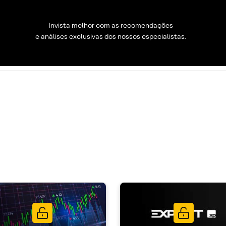
Invista melhor com as recomendações
e análises exclusivas dos nossos especialistas.