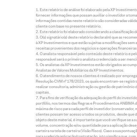
Este relatório de análise foi elaborado pela XP Investim
fornecer informações que possam auxiliar o investidor a toma
informações contidas neste relatório são consideradas válida
cliente com base no presente relatório.
Este relatório foi elaborado considerando a classificação d
O(s) signatário(s) deste relatório declara(m) que as reco
à XP Investimentos e que estão sujeitas a modificações sem 
receitas provenientes dos negócios e operações financeiras 
O analista responsável pelo conteúdo deste relatório e pe
responsável será o primeiro analista credenciado a ser menci
Os analistas da XP Investimentos estão obrigados ao cumpr
Analistas de Valores Mobiliários da XP Investimentos.
O atendimento de nossos clientes é realizado por empreg
Resolução CVM nº 178/2023, os quais encontram-se registrad
realizar consultoria, administração ou gestão de patrimônio 
capitais.
Para fins de verificação da adequação do perfil do invest
portfólio, nos termos das Regras e Procedimentos ANBIMA de
máxima de risco para cada perfil de investidor (conservado
clientes possam ter acesso a todos os produtos, desde que de
objeto deste material, é importante que você verifique se a
volume, concentração e/ou quantidade para a aplicação dese
carteira na tela de carteira (Visão Risco). Caso a sua pontu
para a referida aplicação/contratação, isto significa que, co