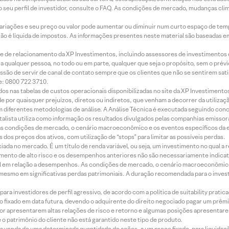
 seu perfil de investidor, consulte o FAQ. As condições de mercado, mudanças cl
 variações e seu preço ou valor pode aumentar ou diminuir num curto espaço de t
 não é líquida de impostos. As informações presentes neste material são baseadas e
rede de relacionamento da XP Investimentos, incluindo assessores de investimentos
ara qualquer pessoa, no todo ou em parte, qualquer que seja o propósito, sem o pr
ssão de servir de canal de contato sempre que os clientes que não se sentirem sat
e: 0800 722 3710.
dos nas tabelas de custos operacionais disponibilizadas no site da XP Investimento
 por quaisquer prejuízos, diretos ou indiretos, que venham a decorrer da utilizaç
 diferentes metodologias de análise. A Análise Técnica é executada seguindo conc
alista utiliza como informação os resultados divulgados pelas companhias emissora
 condições de mercado, o cenário macroeconômico e os eventos específicos da em
dos preços dos ativos, com utilização de “stops” para limitar as possíveis perdas.
ada no mercado. É um título de renda variável, ou seja, um investimento no qual a r
mento de alto risco e os desempenhos anteriores não são necessariamente indicat
terial em relação a desempenhos. As condições de mercado, o cenário macroeconômi
mesmo em significativas perdas patrimoniais. A duração recomendada para o inves
ra investidores de perfil agressivo, de acordo com a política de suitability prat
 fixado em data futura, devendo o adquirente do direito negociado pagar um prê
or apresentarem altas relações de risco e retorno e algumas posições apresentarem 
o patrimônio do cliente não está garantido neste tipo de produto.
 venda de uma determinada quantidade de ações, a um preço fixado, para liquidaç