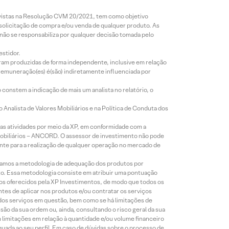
revistas na Resolução CVM 20/2021, tem como objetivo
 solicitação de compra e/ou venda de qualquer produto. As
 não se responsabiliza por qualquer decisão tomada pelo
estidor.
foram produzidas de forma independente, inclusive em relação
 remuneração(es) é(são) indiretamente influenciada por
constem a indicação de mais um analista no relatório, o
Analista de Valores Mobiliários e na Política de Conduta dos
s atividades por meio da XP, em conformidade com a
Mobiliários – ANCORD. O assessor de investimento não pode
iente para a realização de qualquer operação no mercado de
lizamos a metodologia de adequação dos produtos por
to. Essa metodologia consiste em atribuir uma pontuação
tos oferecidos pela XP Investimentos, de modo que todos os
ntes de aplicar nos produtos e/ou contratar os serviços
 dos serviços em questão, bem como se há limitações de
o da sua ordem ou, ainda, consultando o risco geral da sua
m limitações em relação à quantidade e/ou volume financeiro
equada ao seu perfil. Em caso de dúvidas sobre o processo de