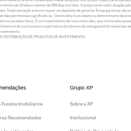
 mínimo de 16 dias e máximo de 999 dias corridos. O preço será o valor da ação ad
ato. Toda transação a termo requer um depósito de garantia. Essas garantias são 
rdas patrimoniais significativos. Commodity é um objeto ou determinante de preç
rio ou produto físico. É um investimento de risco muito alto, que contempla a possi
imento é de curto prazo e o patrimônio do cliente não está garantido neste tipo 
nvestimento.
DE DISTRIBUIÇÃO DE PRODUTOS DE INVESTIMENTO.
mendações
Grupo XP
 Fundos Imobiliários
Sobre a XP
iras Recomendadas
Institucional