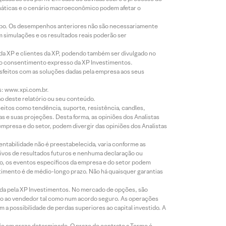
imáticas e o cenário macroeconômico podem afetar o
empo. Os desempenhos anteriores não são necessariamente
m simulações e os resultados reais poderão ser
 da XP e clientes da XP, podendo também ser divulgado no
évio consentimento expresso da XP Investimentos.
isfeitos com as soluções dadas pela empresa aos seus
s: www.xpi.com.br.
ão deste relatório ou seu conteúdo.
eitos como tendência, suporte, resistência, candles,
s e suas projeções. Desta forma, as opiniões dos Analistas
presa e do setor, podem divergir das opiniões dos Analistas
entabilidade não é preestabelecida, varia conforme as
ivos de resultados futuros e nenhuma declaração ou
co, os eventos específicos da empresa e do setor podem
timento é de médio-longo prazo. Não há quaisquer garantias
icada pela XP Investimentos. No mercado de opções, são
mio ao vendedor tal como num acordo seguro. As operações
a possibilidade de perdas superiores ao capital investido. A
ão em prazo determinado. O prazo do contrato a Termo é