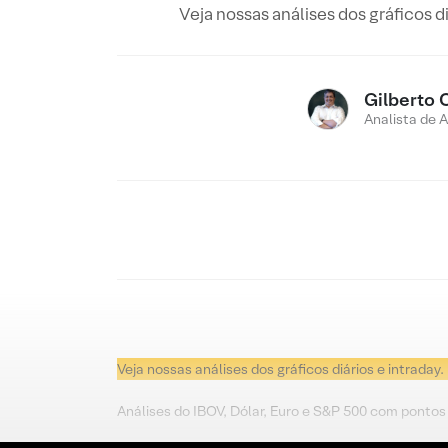
Veja nossas análises dos gráficos d
Gilberto 
Analista de 
Veja nossas análises dos gráficos diários e intraday.
Análises do IBOV, Dólar, Euro e S&P 500 com pontos 