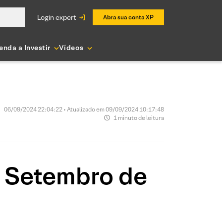
login expert
Abra sua conta XP
enda a Investir
Vídeos
06/09/2024 22:04:22 • Atualizado em 09/09/2024 10:17:48
1 minuto de leitura
e Setembro de