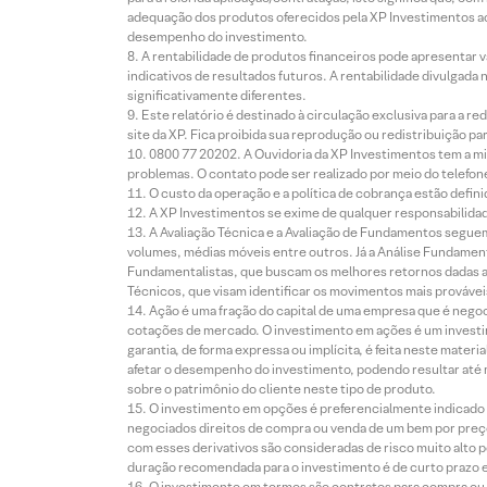
adequação dos produtos oferecidos pela XP Investimentos ao
desempenho do investimento.
A rentabilidade de produtos financeiros pode apresentar
indicativos de resultados futuros. A rentabilidade divulgada
significativamente diferentes.
Este relatório é destinado à circulação exclusiva para a 
site da XP. Fica proibida sua reprodução ou redistribuição p
0800 77 20202. A Ouvidoria da XP Investimentos tem a mi
problemas. O contato pode ser realizado por meio do telefon
O custo da operação e a política de cobrança estão defini
A XP Investimentos se exime de qualquer responsabilidade
A Avaliação Técnica e a Avaliação de Fundamentos seguem
volumes, médias móveis entre outros. Já a Análise Fundament
Fundamentalistas, que buscam os melhores retornos dadas as
Técnicos, que visam identificar os movimentos mais prováveis 
Ação é uma fração do capital de uma empresa que é negoci
cotações de mercado. O investimento em ações é um investi
garantia, de forma expressa ou implícita, é feita neste ma
afetar o desempenho do investimento, podendo resultar até 
sobre o patrimônio do cliente neste tipo de produto.
O investimento em opções é preferencialmente indicado pa
negociados direitos de compra ou venda de um bem por preço
com esses derivativos são consideradas de risco muito alto p
duração recomendada para o investimento é de curto prazo e 
O investimento em termos são contratos para compra ou a