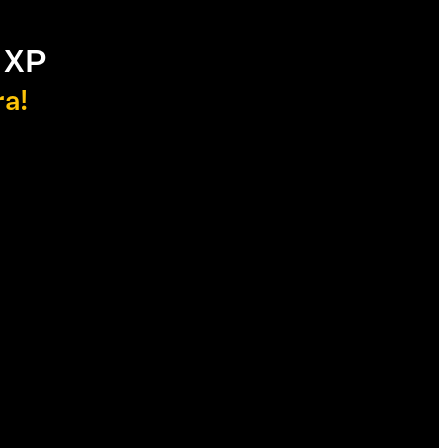
 XP
ra!