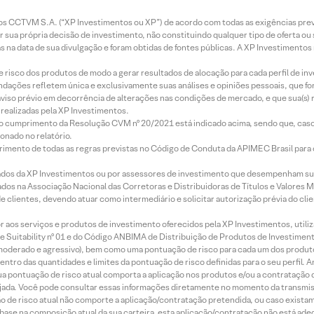
entos CCTVM S.A. (“XP Investimentos ou XP”) de acordo com todas as exigências p
r sua própria decisão de investimento, não constituindo qualquer tipo de oferta ou
s na data de sua divulgação e foram obtidas de fontes públicas. A XP Investimentos
e risco dos produtos de modo a gerar resultados de alocação para cada perfil de inv
mendações refletem única e exclusivamente suas análises e opiniões pessoais, que 
aviso prévio em decorrência de alterações nas condições de mercado, e que sua(s)
realizadas pela XP Investimentos.
lo cumprimento da Resolução CVM nº 20/2021 está indicado acima, sendo que, caso 
onado no relatório.
imento de todas as regras previstas no Código de Conduta da APIMEC Brasil para o 
ados da XP Investimentos ou por assessores de investimento que desempenham sua
os na Associação Nacional das Corretoras e Distribuidoras de Títulos e Valores 
de clientes, devendo atuar como intermediário e solicitar autorização prévia do cl
idor aos serviços e produtos de investimento oferecidos pela XP Investimentos, uti
 Suitability nº 01 e do Código ANBIMA de Distribuição de Produtos de Investimen
r, moderado e agressivo), bem como uma pontuação de risco para cada um dos produ
ntro das quantidades e limites da pontuação de risco definidas para o seu perfil. A
 sua pontuação de risco atual comporta a aplicação nos produtos e/ou a contratação
jada. Você pode consultar essas informações diretamente no momento da transmissã
ação de risco atual não comporte a aplicação/contratação pretendida, ou caso exista
m base na composição atual da sua carteira, esta aplicação/contratação não está ad