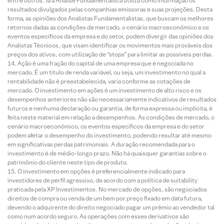
entre outros. Já a Análise Fundamentalista utiliza como informação os
resultados divulgados pelas companhias emissoras e suas projeções. Desta
forma, as opiniões dos Analistas Fundamentalistas, que buscam os melhores
retornos dadas as condições de mercado, o cenário macroeconômico e os
eventos específicos da empresa e do setor, podem divergir das opiniões dos
Analistas Técnicos, que visam identificar os movimentos mais prováveis dos
preços dos ativos, com utilização de “stops” para limitar as possíveis perdas.
Ação é uma fração do capital de uma empresa que é negociada no
mercado. É um título de renda variável, ou seja, um investimento no qual a
rentabilidade não é preestabelecida, varia conforme as cotações de
mercado. O investimento em ações é um investimento de alto risco e os
desempenhos anteriores não são necessariamente indicativos de resultados
futuros e nenhuma declaração ou garantia, de forma expressa ou implícita, é
feita neste material em relação a desempenhos. As condições de mercado, o
cenário macroeconômico, os eventos específicos da empresa e do setor
podem afetar o desempenho do investimento, podendo resultar até mesmo
em significativas perdas patrimoniais. A duração recomendada para o
investimento é de médio-longo prazo. Não há quaisquer garantias sobre o
patrimônio do cliente neste tipo de produto.
O investimento em opções é preferencialmente indicado para
investidores de perfil agressivo, de acordo com a política de suitability
praticada pela XP Investimentos. No mercado de opções, são negociados
direitos de compra ou venda de um bem por preço fixado em data futura,
devendo o adquirente do direito negociado pagar um prêmio ao vendedor tal
como num acordo seguro. As operações com esses derivativos são