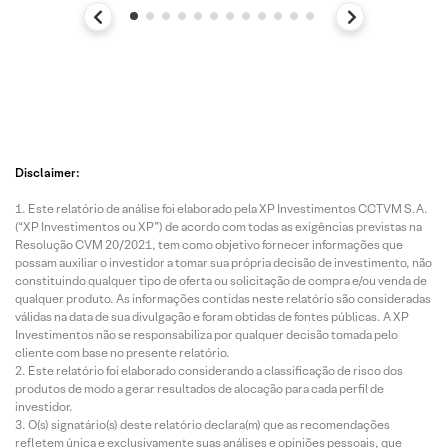
Disclaimer:
Este relatório de análise foi elaborado pela XP Investimentos CCTVM S.A.
(“XP Investimentos ou XP”) de acordo com todas as exigências previstas na
Resolução CVM 20/2021, tem como objetivo fornecer informações que
possam auxiliar o investidor a tomar sua própria decisão de investimento, não
constituindo qualquer tipo de oferta ou solicitação de compra e/ou venda de
qualquer produto. As informações contidas neste relatório são consideradas
válidas na data de sua divulgação e foram obtidas de fontes públicas. A XP
Investimentos não se responsabiliza por qualquer decisão tomada pelo
cliente com base no presente relatório.
Este relatório foi elaborado considerando a classificação de risco dos
produtos de modo a gerar resultados de alocação para cada perfil de
investidor.
O(s) signatário(s) deste relatório declara(m) que as recomendações
refletem única e exclusivamente suas análises e opiniões pessoais, que