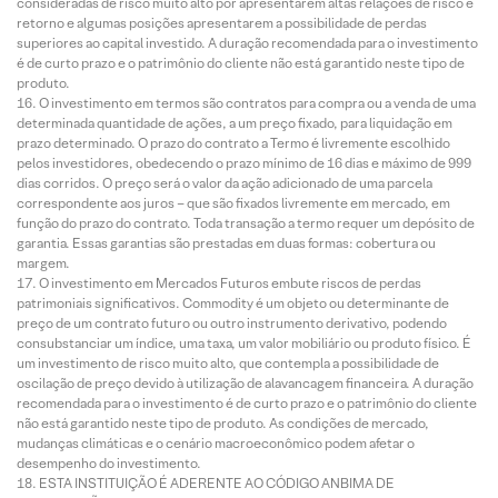
consideradas de risco muito alto por apresentarem altas relações de risco e
retorno e algumas posições apresentarem a possibilidade de perdas
superiores ao capital investido. A duração recomendada para o investimento
é de curto prazo e o patrimônio do cliente não está garantido neste tipo de
produto.
O investimento em termos são contratos para compra ou a venda de uma
determinada quantidade de ações, a um preço fixado, para liquidação em
prazo determinado. O prazo do contrato a Termo é livremente escolhido
pelos investidores, obedecendo o prazo mínimo de 16 dias e máximo de 999
dias corridos. O preço será o valor da ação adicionado de uma parcela
correspondente aos juros – que são fixados livremente em mercado, em
função do prazo do contrato. Toda transação a termo requer um depósito de
garantia. Essas garantias são prestadas em duas formas: cobertura ou
margem.
O investimento em Mercados Futuros embute riscos de perdas
patrimoniais significativos. Commodity é um objeto ou determinante de
preço de um contrato futuro ou outro instrumento derivativo, podendo
consubstanciar um índice, uma taxa, um valor mobiliário ou produto físico. É
um investimento de risco muito alto, que contempla a possibilidade de
oscilação de preço devido à utilização de alavancagem financeira. A duração
recomendada para o investimento é de curto prazo e o patrimônio do cliente
não está garantido neste tipo de produto. As condições de mercado,
mudanças climáticas e o cenário macroeconômico podem afetar o
desempenho do investimento.
ESTA INSTITUIÇÃO É ADERENTE AO CÓDIGO ANBIMA DE