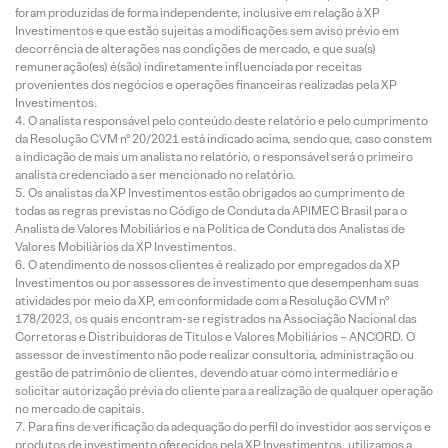
foram produzidas de forma independente, inclusive em relação à XP
Investimentos e que estão sujeitas a modificações sem aviso prévio em
decorrência de alterações nas condições de mercado, e que sua(s)
remuneração(es) é(são) indiretamente influenciada por receitas
provenientes dos negócios e operações financeiras realizadas pela XP
Investimentos.
O analista responsável pelo conteúdo deste relatório e pelo cumprimento
da Resolução CVM nº 20/2021 está indicado acima, sendo que, caso constem
a indicação de mais um analista no relatório, o responsável será o primeiro
analista credenciado a ser mencionado no relatório.
Os analistas da XP Investimentos estão obrigados ao cumprimento de
todas as regras previstas no Código de Conduta da APIMEC Brasil para o
Analista de Valores Mobiliários e na Política de Conduta dos Analistas de
Valores Mobiliários da XP Investimentos.
O atendimento de nossos clientes é realizado por empregados da XP
Investimentos ou por assessores de investimento que desempenham suas
atividades por meio da XP, em conformidade com a Resolução CVM nº
178/2023, os quais encontram-se registrados na Associação Nacional das
Corretoras e Distribuidoras de Títulos e Valores Mobiliários – ANCORD. O
assessor de investimento não pode realizar consultoria, administração ou
gestão de patrimônio de clientes, devendo atuar como intermediário e
solicitar autorização prévia do cliente para a realização de qualquer operação
no mercado de capitais.
Para fins de verificação da adequação do perfil do investidor aos serviços e
produtos de investimento oferecidos pela XP Investimentos, utilizamos a