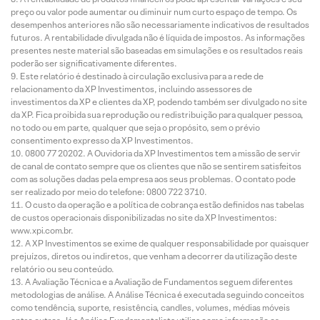
preço ou valor pode aumentar ou diminuir num curto espaço de tempo. Os
desempenhos anteriores não são necessariamente indicativos de resultados
futuros. A rentabilidade divulgada não é líquida de impostos. As informações
presentes neste material são baseadas em simulações e os resultados reais
poderão ser significativamente diferentes.
Este relatório é destinado à circulação exclusiva para a rede de
relacionamento da XP Investimentos, incluindo assessores de
investimentos da XP e clientes da XP, podendo também ser divulgado no site
da XP. Fica proibida sua reprodução ou redistribuição para qualquer pessoa,
no todo ou em parte, qualquer que seja o propósito, sem o prévio
consentimento expresso da XP Investimentos.
0800 77 20202. A Ouvidoria da XP Investimentos tem a missão de servir
de canal de contato sempre que os clientes que não se sentirem satisfeitos
com as soluções dadas pela empresa aos seus problemas. O contato pode
ser realizado por meio do telefone: 0800 722 3710.
O custo da operação e a política de cobrança estão definidos nas tabelas
de custos operacionais disponibilizadas no site da XP Investimentos:
www.xpi.com.br.
A XP Investimentos se exime de qualquer responsabilidade por quaisquer
prejuízos, diretos ou indiretos, que venham a decorrer da utilização deste
relatório ou seu conteúdo.
A Avaliação Técnica e a Avaliação de Fundamentos seguem diferentes
metodologias de análise. A Análise Técnica é executada seguindo conceitos
como tendência, suporte, resistência, candles, volumes, médias móveis