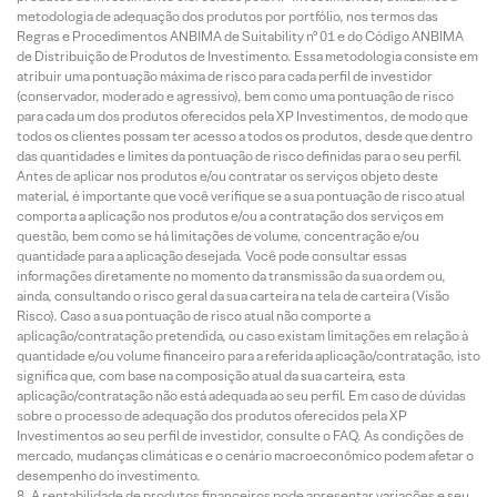
metodologia de adequação dos produtos por portfólio, nos termos das
Regras e Procedimentos ANBIMA de Suitability nº 01 e do Código ANBIMA
de Distribuição de Produtos de Investimento. Essa metodologia consiste em
atribuir uma pontuação máxima de risco para cada perfil de investidor
(conservador, moderado e agressivo), bem como uma pontuação de risco
para cada um dos produtos oferecidos pela XP Investimentos, de modo que
todos os clientes possam ter acesso a todos os produtos, desde que dentro
das quantidades e limites da pontuação de risco definidas para o seu perfil.
Antes de aplicar nos produtos e/ou contratar os serviços objeto deste
material, é importante que você verifique se a sua pontuação de risco atual
comporta a aplicação nos produtos e/ou a contratação dos serviços em
questão, bem como se há limitações de volume, concentração e/ou
quantidade para a aplicação desejada. Você pode consultar essas
informações diretamente no momento da transmissão da sua ordem ou,
ainda, consultando o risco geral da sua carteira na tela de carteira (Visão
Risco). Caso a sua pontuação de risco atual não comporte a
aplicação/contratação pretendida, ou caso existam limitações em relação à
quantidade e/ou volume financeiro para a referida aplicação/contratação, isto
significa que, com base na composição atual da sua carteira, esta
aplicação/contratação não está adequada ao seu perfil. Em caso de dúvidas
sobre o processo de adequação dos produtos oferecidos pela XP
Investimentos ao seu perfil de investidor, consulte o FAQ. As condições de
mercado, mudanças climáticas e o cenário macroeconômico podem afetar o
desempenho do investimento.
A rentabilidade de produtos financeiros pode apresentar variações e seu