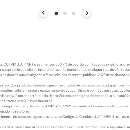
entos CCTVM S.A. (“XP Investimentos ou XP”) de acordo com todas as exigências p
r sua própria decisão de investimento, não constituindo qualquer tipo de oferta ou
s na data de sua divulgação e foram obtidas de fontes públicas. A XP Investimentos
e risco dos produtos de modo a gerar resultados de alocação para cada perfil de inv
mendações refletem única e exclusivamente suas análises e opiniões pessoais, que 
aviso prévio em decorrência de alterações nas condições de mercado, e que sua(s)
realizadas pela XP Investimentos.
lo cumprimento da Resolução CVM nº 20/2021 está indicado acima, sendo que, caso 
onado no relatório.
imento de todas as regras previstas no Código de Conduta da APIMEC Brasil para o 
ados da XP Investimentos ou por assessores de investimento que desempenham sua