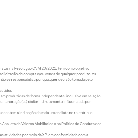
revistas na Resolução CVM 20/2021, tem como objetivo
 solicitação de compra e/ou venda de qualquer produto. As
 não se responsabiliza por qualquer decisão tomada pelo
estidor.
foram produzidas de forma independente, inclusive em relação
 remuneração(es) é(são) indiretamente influenciada por
constem a indicação de mais um analista no relatório, o
Analista de Valores Mobiliários e na Política de Conduta dos
s atividades por meio da XP, em conformidade com a