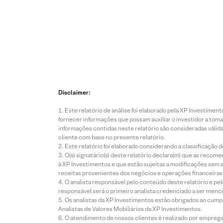
Disclaimer:
Este relatório de análise foi elaborado pela XP Investim
fornecer informações que possam auxiliar o investidor a toma
informações contidas neste relatório são consideradas válida
cliente com base no presente relatório.
Este relatório foi elaborado considerando a classificação d
O(s) signatário(s) deste relatório declara(m) que as reco
à XP Investimentos e que estão sujeitas a modificações sem 
receitas provenientes dos negócios e operações financeiras 
O analista responsável pelo conteúdo deste relatório e pe
responsável será o primeiro analista credenciado a ser menci
Os analistas da XP Investimentos estão obrigados ao cumpr
Analistas de Valores Mobiliários da XP Investimentos.
O atendimento de nossos clientes é realizado por empreg