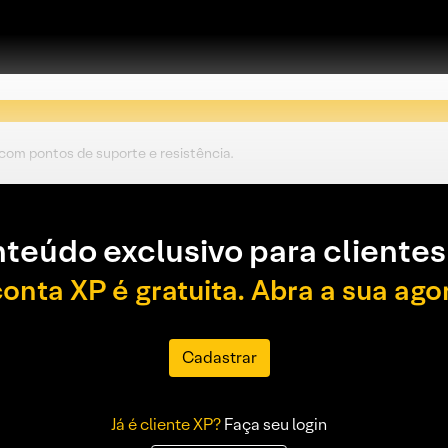
 com pontos de suporte e resistência.
teúdo exclusivo para clientes
conta XP é gratuita. Abra a sua ago
Cadastrar
Já é cliente XP?
Faça seu login