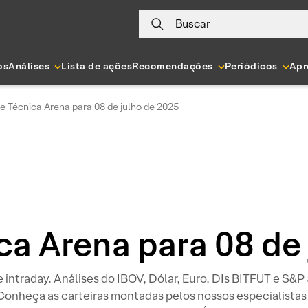
Buscar
os
Análises
Lista de ações
Recomendações
Periódicos
Apr
e Técnica Arena para 08 de julho de 2025
ca Arena para 08 de
 e intraday. Análises do IBOV, Dólar, Euro, DIs BITFUT e S&
 Conheça as carteiras montadas pelos nossos especialistas