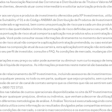
os na Associação Nacional das Corretoras e Distribuidoras de Títulos e Valores 
de clientes, devendo atuar como intermediário e solicitar autorização prévia do cl
idor aos serviços e produtos de investimento oferecidos pela XP Investimentos, uti
 Suitability nº 01 e do Código ANBIMA de Distribuição de Produtos de Investimen
r, moderado e agressivo), bem como uma pontuação de risco para cada um dos produ
ntro das quantidades e limites da pontuação de risco definidas para o seu perfil. A
 sua pontuação de risco atual comporta a aplicação nos produtos e/ou a contratação
jada. Você pode consultar essas informações diretamente no momento da transmissã
ação de risco atual não comporte a aplicação/contratação pretendida, ou caso exista
m base na composição atual da sua carteira, esta aplicação/contratação não está ad
 seu perfil de investidor, consulte o FAQ. As condições de mercado, mudanças cl
 variações e seu preço ou valor pode aumentar ou diminuir num curto espaço de t
 não é líquida de impostos. As informações presentes neste material são baseadas e
rede de relacionamento da XP Investimentos, incluindo assessores de investimentos
ara qualquer pessoa, no todo ou em parte, qualquer que seja o propósito, sem o pr
ssão de servir de canal de contato sempre que os clientes que não se sentirem sat
e: 0800 722 3710.
dos nas tabelas de custos operacionais disponibilizadas no site da XP Investimento
 por quaisquer prejuízos, diretos ou indiretos, que venham a decorrer da utilizaç
 diferentes metodologias de análise. A Análise Técnica é executada seguindo conc
alista utiliza como informação os resultados divulgados pelas companhias emissora
 condições de mercado, o cenário macroeconômico e os eventos específicos da em