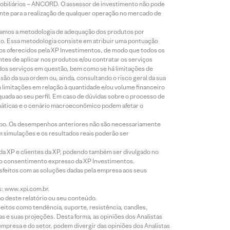
Mobiliários – ANCORD. O assessor de investimento não pode
iente para a realização de qualquer operação no mercado de
lizamos a metodologia de adequação dos produtos por
to. Essa metodologia consiste em atribuir uma pontuação
tos oferecidos pela XP Investimentos, de modo que todos os
ntes de aplicar nos produtos e/ou contratar os serviços
 dos serviços em questão, bem como se há limitações de
o da sua ordem ou, ainda, consultando o risco geral da sua
m limitações em relação à quantidade e/ou volume financeiro
equada ao seu perfil. Em caso de dúvidas sobre o processo de
imáticas e o cenário macroeconômico podem afetar o
empo. Os desempenhos anteriores não são necessariamente
m simulações e os resultados reais poderão ser
 da XP e clientes da XP, podendo também ser divulgado no
évio consentimento expresso da XP Investimentos.
isfeitos com as soluções dadas pela empresa aos seus
s: www.xpi.com.br.
ão deste relatório ou seu conteúdo.
eitos como tendência, suporte, resistência, candles,
s e suas projeções. Desta forma, as opiniões dos Analistas
presa e do setor, podem divergir das opiniões dos Analistas