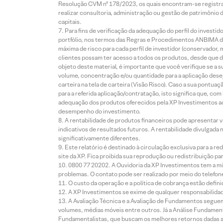
Resolução CVM nº 178/2023, os quais encontram-se registrad
realizar consultoria, administração ou gestão de patrimônio 
capitais.
Para fins de verificação da adequação do perfil do invest
portfólio, nos termos das Regras e Procedimentos ANBIMA de
máxima de risco para cada perfil de investidor (conservado
clientes possam ter acesso a todos os produtos, desde que de
objeto deste material, é importante que você verifique se a
volume, concentração e/ou quantidade para a aplicação dese
carteira na tela de carteira (Visão Risco). Caso a sua pontu
para a referida aplicação/contratação, isto significa que, co
adequação dos produtos oferecidos pela XP Investimentos ao
desempenho do investimento.
A rentabilidade de produtos financeiros pode apresentar
indicativos de resultados futuros. A rentabilidade divulgada
significativamente diferentes.
Este relatório é destinado à circulação exclusiva para a 
site da XP. Fica proibida sua reprodução ou redistribuição p
0800 77 20202. A Ouvidoria da XP Investimentos tem a mi
problemas. O contato pode ser realizado por meio do telefon
O custo da operação e a política de cobrança estão defini
A XP Investimentos se exime de qualquer responsabilidade
A Avaliação Técnica e a Avaliação de Fundamentos seguem
volumes, médias móveis entre outros. Já a Análise Fundament
Fundamentalistas, que buscam os melhores retornos dadas as