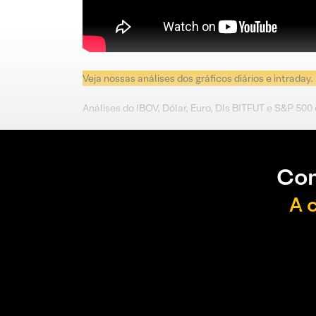
Veja nossas análises dos gráficos diários e intraday.
Análises do IBOV, Dólar, Euro, DIs BITFUT e S&P 500
Con
A 