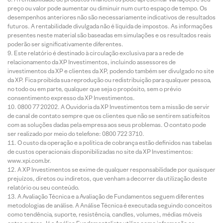
preço ou valor pode aumentar ou diminuir num curto espaço de tempo. Os
desempenhos anteriores não são necessariamente indicativos de resultados
futuros. A rentabilidade divulgada não é líquida de impostos. As informações
presentes neste material são baseadas em simulações e os resultados reais
poderão ser significativamente diferentes.
Este relatório é destinado à circulação exclusiva para a rede de
relacionamento da XP Investimentos, incluindo assessores de
investimentos da XP e clientes da XP, podendo também ser divulgado no site
da XP. Fica proibida sua reprodução ou redistribuição para qualquer pessoa,
no todo ou em parte, qualquer que seja o propósito, sem o prévio
consentimento expresso da XP Investimentos.
0800 77 20202. A Ouvidoria da XP Investimentos tem a missão de servir
de canal de contato sempre que os clientes que não se sentirem satisfeitos
com as soluções dadas pela empresa aos seus problemas. O contato pode
ser realizado por meio do telefone: 0800 722 3710.
O custo da operação e a política de cobrança estão definidos nas tabelas
de custos operacionais disponibilizadas no site da XP Investimentos:
www.xpi.com.br.
A XP Investimentos se exime de qualquer responsabilidade por quaisquer
prejuízos, diretos ou indiretos, que venham a decorrer da utilização deste
relatório ou seu conteúdo.
A Avaliação Técnica e a Avaliação de Fundamentos seguem diferentes
metodologias de análise. A Análise Técnica é executada seguindo conceitos
como tendência, suporte, resistência, candles, volumes, médias móveis