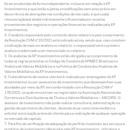
foram produzidas de forma independente, inclusive em relação à XP
Investimentos e que estão sujeitas a modificações sem aviso prévio em
decorrência de alterações nas condições de mercado, e que sua(s)
remuneração(es) é(são) indiretamente influenciada por receitas
provenientes dos negócios e operações financeiras realizadas pela XP
Investimentos.
O analista responsável pelo conteúdo deste relatório e pelo cumprimento
da Resolução CVM nº 20/2021 está indicado acima, sendo que, caso constem
a indicação de mais um analista no relatório, o responsável será o primeiro
analista credenciado a ser mencionado no relatório.
Os analistas da XP Investimentos estão obrigados ao cumprimento de
todas as regras previstas no Código de Conduta da APIMEC Brasil para o
Analista de Valores Mobiliários e na Política de Conduta dos Analistas de
Valores Mobiliários da XP Investimentos.
O atendimento de nossos clientes é realizado por empregados da XP
Investimentos ou por assessores de investimento que desempenham suas
atividades por meio da XP, em conformidade com a Resolução CVM nº
178/2023, os quais encontram-se registrados na Associação Nacional das
Corretoras e Distribuidoras de Títulos e Valores Mobiliários – ANCORD. O
assessor de investimento não pode realizar consultoria, administração ou
gestão de patrimônio de clientes, devendo atuar como intermediário e
solicitar autorização prévia do cliente para a realização de qualquer operação
no mercado de capitais.
Para fins de verificação da adequação do perfil do investidor aos serviços e
produtos de investimento oferecidos pela XP Investimentos, utilizamos a