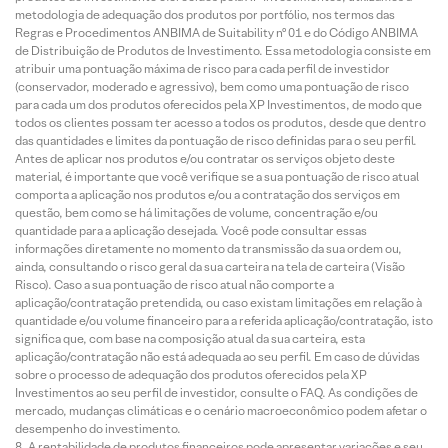
metodologia de adequação dos produtos por portfólio, nos termos das
Regras e Procedimentos ANBIMA de Suitability nº 01 e do Código ANBIMA
de Distribuição de Produtos de Investimento. Essa metodologia consiste em
atribuir uma pontuação máxima de risco para cada perfil de investidor
(conservador, moderado e agressivo), bem como uma pontuação de risco
para cada um dos produtos oferecidos pela XP Investimentos, de modo que
todos os clientes possam ter acesso a todos os produtos, desde que dentro
das quantidades e limites da pontuação de risco definidas para o seu perfil.
Antes de aplicar nos produtos e/ou contratar os serviços objeto deste
material, é importante que você verifique se a sua pontuação de risco atual
comporta a aplicação nos produtos e/ou a contratação dos serviços em
questão, bem como se há limitações de volume, concentração e/ou
quantidade para a aplicação desejada. Você pode consultar essas
informações diretamente no momento da transmissão da sua ordem ou,
ainda, consultando o risco geral da sua carteira na tela de carteira (Visão
Risco). Caso a sua pontuação de risco atual não comporte a
aplicação/contratação pretendida, ou caso existam limitações em relação à
quantidade e/ou volume financeiro para a referida aplicação/contratação, isto
significa que, com base na composição atual da sua carteira, esta
aplicação/contratação não está adequada ao seu perfil. Em caso de dúvidas
sobre o processo de adequação dos produtos oferecidos pela XP
Investimentos ao seu perfil de investidor, consulte o FAQ. As condições de
mercado, mudanças climáticas e o cenário macroeconômico podem afetar o
desempenho do investimento.
A rentabilidade de produtos financeiros pode apresentar variações e seu