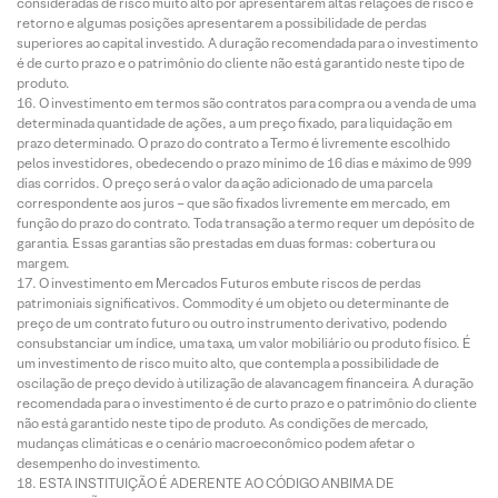
consideradas de risco muito alto por apresentarem altas relações de risco e
retorno e algumas posições apresentarem a possibilidade de perdas
superiores ao capital investido. A duração recomendada para o investimento
é de curto prazo e o patrimônio do cliente não está garantido neste tipo de
produto.
O investimento em termos são contratos para compra ou a venda de uma
determinada quantidade de ações, a um preço fixado, para liquidação em
prazo determinado. O prazo do contrato a Termo é livremente escolhido
pelos investidores, obedecendo o prazo mínimo de 16 dias e máximo de 999
dias corridos. O preço será o valor da ação adicionado de uma parcela
correspondente aos juros – que são fixados livremente em mercado, em
função do prazo do contrato. Toda transação a termo requer um depósito de
garantia. Essas garantias são prestadas em duas formas: cobertura ou
margem.
O investimento em Mercados Futuros embute riscos de perdas
patrimoniais significativos. Commodity é um objeto ou determinante de
preço de um contrato futuro ou outro instrumento derivativo, podendo
consubstanciar um índice, uma taxa, um valor mobiliário ou produto físico. É
um investimento de risco muito alto, que contempla a possibilidade de
oscilação de preço devido à utilização de alavancagem financeira. A duração
recomendada para o investimento é de curto prazo e o patrimônio do cliente
não está garantido neste tipo de produto. As condições de mercado,
mudanças climáticas e o cenário macroeconômico podem afetar o
desempenho do investimento.
ESTA INSTITUIÇÃO É ADERENTE AO CÓDIGO ANBIMA DE