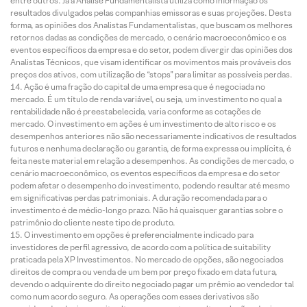
entre outros. Já a Análise Fundamentalista utiliza como informação os
resultados divulgados pelas companhias emissoras e suas projeções. Desta
forma, as opiniões dos Analistas Fundamentalistas, que buscam os melhores
retornos dadas as condições de mercado, o cenário macroeconômico e os
eventos específicos da empresa e do setor, podem divergir das opiniões dos
Analistas Técnicos, que visam identificar os movimentos mais prováveis dos
preços dos ativos, com utilização de “stops” para limitar as possíveis perdas.
Ação é uma fração do capital de uma empresa que é negociada no
mercado. É um título de renda variável, ou seja, um investimento no qual a
rentabilidade não é preestabelecida, varia conforme as cotações de
mercado. O investimento em ações é um investimento de alto risco e os
desempenhos anteriores não são necessariamente indicativos de resultados
futuros e nenhuma declaração ou garantia, de forma expressa ou implícita, é
feita neste material em relação a desempenhos. As condições de mercado, o
cenário macroeconômico, os eventos específicos da empresa e do setor
podem afetar o desempenho do investimento, podendo resultar até mesmo
em significativas perdas patrimoniais. A duração recomendada para o
investimento é de médio-longo prazo. Não há quaisquer garantias sobre o
patrimônio do cliente neste tipo de produto.
O investimento em opções é preferencialmente indicado para
investidores de perfil agressivo, de acordo com a política de suitability
praticada pela XP Investimentos. No mercado de opções, são negociados
direitos de compra ou venda de um bem por preço fixado em data futura,
devendo o adquirente do direito negociado pagar um prêmio ao vendedor tal
como num acordo seguro. As operações com esses derivativos são