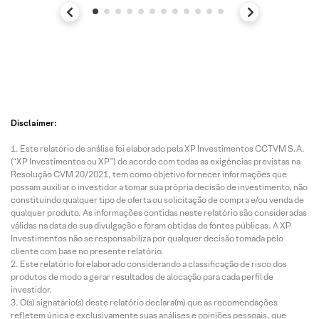
Disclaimer:
Este relatório de análise foi elaborado pela XP Investimentos CCTVM S.A.
(“XP Investimentos ou XP”) de acordo com todas as exigências previstas na
Resolução CVM 20/2021, tem como objetivo fornecer informações que
possam auxiliar o investidor a tomar sua própria decisão de investimento, não
constituindo qualquer tipo de oferta ou solicitação de compra e/ou venda de
qualquer produto. As informações contidas neste relatório são consideradas
válidas na data de sua divulgação e foram obtidas de fontes públicas. A XP
Investimentos não se responsabiliza por qualquer decisão tomada pelo
cliente com base no presente relatório.
Este relatório foi elaborado considerando a classificação de risco dos
produtos de modo a gerar resultados de alocação para cada perfil de
investidor.
O(s) signatário(s) deste relatório declara(m) que as recomendações
refletem única e exclusivamente suas análises e opiniões pessoais, que