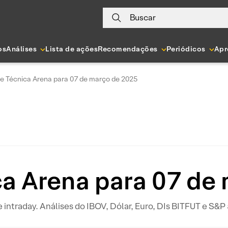
Buscar
os
Análises
Lista de ações
Recomendações
Periódicos
Apr
se Técnica Arena para 07 de março de 2025
ca Arena para 07 de
 e intraday. Análises do IBOV, Dólar, Euro, DIs BITFUT e S&