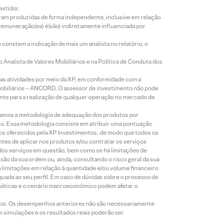
estidor.
foram produzidas de forma independente, inclusive em relação
 remuneração(es) é(são) indiretamente influenciada por
constem a indicação de mais um analista no relatório, o
Analista de Valores Mobiliários e na Política de Conduta dos
s atividades por meio da XP, em conformidade com a
Mobiliários – ANCORD. O assessor de investimento não pode
iente para a realização de qualquer operação no mercado de
lizamos a metodologia de adequação dos produtos por
to. Essa metodologia consiste em atribuir uma pontuação
tos oferecidos pela XP Investimentos, de modo que todos os
ntes de aplicar nos produtos e/ou contratar os serviços
 dos serviços em questão, bem como se há limitações de
o da sua ordem ou, ainda, consultando o risco geral da sua
m limitações em relação à quantidade e/ou volume financeiro
equada ao seu perfil. Em caso de dúvidas sobre o processo de
imáticas e o cenário macroeconômico podem afetar o
empo. Os desempenhos anteriores não são necessariamente
m simulações e os resultados reais poderão ser