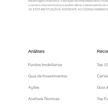
alavancagem financeira. A duração recomendada para o invest
o cenário macroeconômico podem afetar o desempenho do i
ESTA INSTITUIÇÃO É ADERENTE AO CÓDIGO ANBIMA 
Análises
Reco
Fundos Imobiliários
Top 15
Guia de Investimentos
Carte
Ações
Guia 
Análises Técnicas
Top F