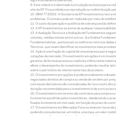
significativamente diferentes.
Este relatório é destinado à circulação exclusiva para a 
site da XP. Fica proibida sua reprodução ou redistribuição p
0800 77 20202. A Ouvidoria da XP Investimentos tem a mi
problemas. O contato pode ser realizado por meio do telefon
O custo da operação e a política de cobrança estão defini
A XP Investimentos se exime de qualquer responsabilidade
A Avaliação Técnica e a Avaliação de Fundamentos seguem
volumes, médias móveis entre outros. Já a Análise Fundament
Fundamentalistas, que buscam os melhores retornos dadas as
Técnicos, que visam identificar os movimentos mais prováveis 
Ação é uma fração do capital de uma empresa que é negoci
cotações de mercado. O investimento em ações é um investi
garantia, de forma expressa ou implícita, é feita neste ma
afetar o desempenho do investimento, podendo resultar até 
sobre o patrimônio do cliente neste tipo de produto.
O investimento em opções é preferencialmente indicado pa
negociados direitos de compra ou venda de um bem por preço
com esses derivativos são consideradas de risco muito alto p
duração recomendada para o investimento é de curto prazo e 
O investimento em termos são contratos para compra ou a
livremente escolhido pelos investidores, obedecendo o prazo
fixados livremente em mercado, em função do prazo do contr
O investimento em Mercados Futuros embute riscos de pe
podendo consubstanciar um índice, uma taxa, um valor mobiliá