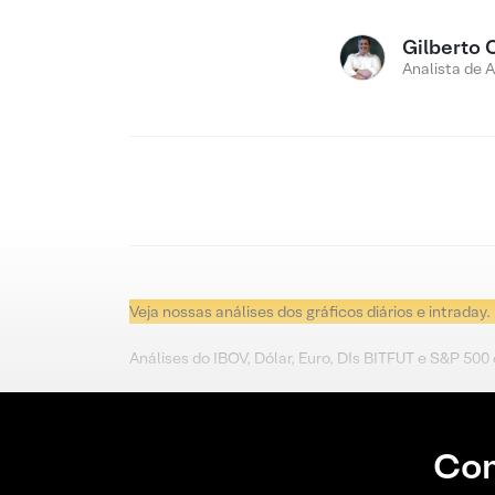
Gilberto 
Analista de 
Veja nossas análises dos gráficos diários e intraday.
Análises do IBOV, Dólar, Euro, DIs BITFUT e S&P 500
Con