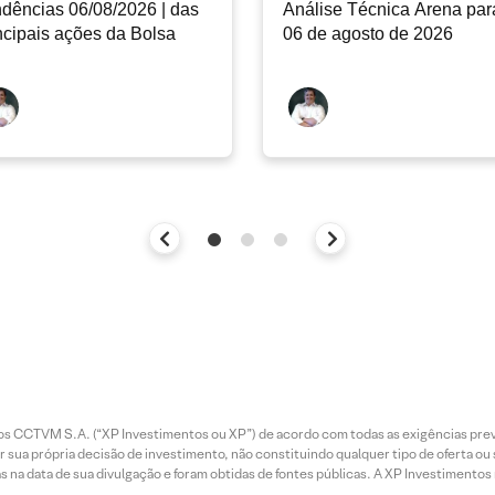
dências 06/08/2026 | das
Análise Técnica Arena par
ncipais ações da Bolsa
06 de agosto de 2026
entos CCTVM S.A. (“XP Investimentos ou XP”) de acordo com todas as exigências p
r sua própria decisão de investimento, não constituindo qualquer tipo de oferta ou
s na data de sua divulgação e foram obtidas de fontes públicas. A XP Investimentos