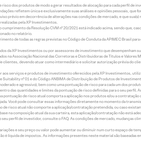
e risco dos produtos de modo a gerar resultados de alocação para cada perfil de inv
mendações refletem única e exclusivamente suas análises e opiniões pessoais, que 
aviso prévio em decorrência de alterações nas condições de mercado, e que sua(s)
realizadas pela XP Investimentos.
lo cumprimento da Resolução CVM nº 20/2021 está indicado acima, sendo que, caso 
onado no relatório.
imento de todas as regras previstas no Código de Conduta da APIMEC Brasil para o 
ados da XP Investimentos ou por assessores de investimento que desempenham sua
os na Associação Nacional das Corretoras e Distribuidoras de Títulos e Valores 
de clientes, devendo atuar como intermediário e solicitar autorização prévia do cl
idor aos serviços e produtos de investimento oferecidos pela XP Investimentos, uti
 Suitability nº 01 e do Código ANBIMA de Distribuição de Produtos de Investimen
r, moderado e agressivo), bem como uma pontuação de risco para cada um dos produ
ntro das quantidades e limites da pontuação de risco definidas para o seu perfil. A
 sua pontuação de risco atual comporta a aplicação nos produtos e/ou a contratação
jada. Você pode consultar essas informações diretamente no momento da transmissã
ação de risco atual não comporte a aplicação/contratação pretendida, ou caso exista
m base na composição atual da sua carteira, esta aplicação/contratação não está ad
 seu perfil de investidor, consulte o FAQ. As condições de mercado, mudanças cl
 variações e seu preço ou valor pode aumentar ou diminuir num curto espaço de t
 não é líquida de impostos. As informações presentes neste material são baseadas e