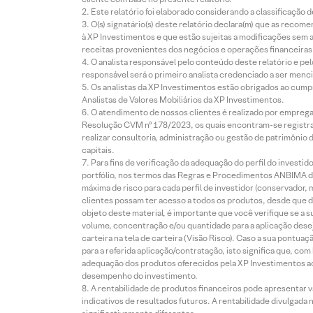
Este relatório foi elaborado considerando a classificação d
O(s) signatário(s) deste relatório declara(m) que as reco
à XP Investimentos e que estão sujeitas a modificações sem 
receitas provenientes dos negócios e operações financeiras 
O analista responsável pelo conteúdo deste relatório e pe
responsável será o primeiro analista credenciado a ser menci
Os analistas da XP Investimentos estão obrigados ao cumpr
Analistas de Valores Mobiliários da XP Investimentos.
O atendimento de nossos clientes é realizado por empreg
Resolução CVM nº 178/2023, os quais encontram-se registrad
realizar consultoria, administração ou gestão de patrimônio 
capitais.
Para fins de verificação da adequação do perfil do invest
portfólio, nos termos das Regras e Procedimentos ANBIMA de
máxima de risco para cada perfil de investidor (conservado
clientes possam ter acesso a todos os produtos, desde que de
objeto deste material, é importante que você verifique se a
volume, concentração e/ou quantidade para a aplicação dese
carteira na tela de carteira (Visão Risco). Caso a sua pontu
para a referida aplicação/contratação, isto significa que, co
adequação dos produtos oferecidos pela XP Investimentos ao
desempenho do investimento.
A rentabilidade de produtos financeiros pode apresentar
indicativos de resultados futuros. A rentabilidade divulgada