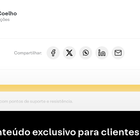
Coelho
Ações
Compartilhar:
 com pontos de suporte e resistência.
teúdo exclusivo para clientes