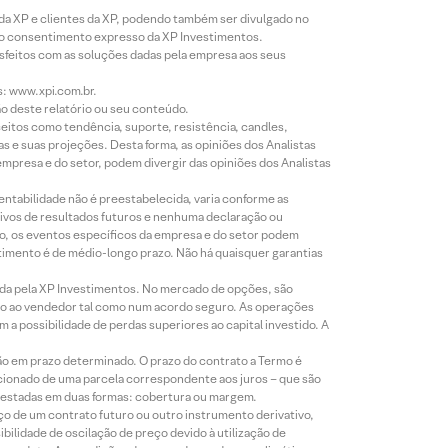
 da XP e clientes da XP, podendo também ser divulgado no
évio consentimento expresso da XP Investimentos.
isfeitos com as soluções dadas pela empresa aos seus
s: www.xpi.com.br.
ão deste relatório ou seu conteúdo.
eitos como tendência, suporte, resistência, candles,
s e suas projeções. Desta forma, as opiniões dos Analistas
presa e do setor, podem divergir das opiniões dos Analistas
entabilidade não é preestabelecida, varia conforme as
ivos de resultados futuros e nenhuma declaração ou
co, os eventos específicos da empresa e do setor podem
timento é de médio-longo prazo. Não há quaisquer garantias
icada pela XP Investimentos. No mercado de opções, são
mio ao vendedor tal como num acordo seguro. As operações
a possibilidade de perdas superiores ao capital investido. A
ão em prazo determinado. O prazo do contrato a Termo é
icionado de uma parcela correspondente aos juros – que são
prestadas em duas formas: cobertura ou margem.
o de um contrato futuro ou outro instrumento derivativo,
bilidade de oscilação de preço devido à utilização de