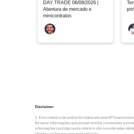
DAY TRADE 06/08/2026 |
Ten
Abertura de mercado e
pri
minicontratos
Disclaimer:
Este relatório de análise foi elaborado pela XP Investim
fornecer informações que possam auxiliar o investidor a toma
informações contidas neste relatório são consideradas válida
cliente com base no presente relatório.