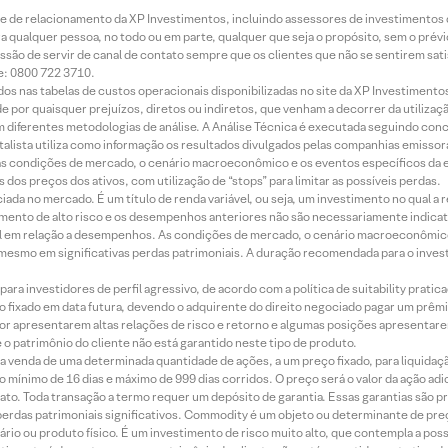
rede de relacionamento da XP Investimentos, incluindo assessores de investimentos
ara qualquer pessoa, no todo ou em parte, qualquer que seja o propósito, sem o pr
ssão de servir de canal de contato sempre que os clientes que não se sentirem sat
e: 0800 722 3710.
dos nas tabelas de custos operacionais disponibilizadas no site da XP Investimento
 por quaisquer prejuízos, diretos ou indiretos, que venham a decorrer da utilizaç
 diferentes metodologias de análise. A Análise Técnica é executada seguindo conc
alista utiliza como informação os resultados divulgados pelas companhias emissora
 condições de mercado, o cenário macroeconômico e os eventos específicos da em
dos preços dos ativos, com utilização de “stops” para limitar as possíveis perdas.
ada no mercado. É um título de renda variável, ou seja, um investimento no qual a r
mento de alto risco e os desempenhos anteriores não são necessariamente indicat
terial em relação a desempenhos. As condições de mercado, o cenário macroeconômi
mesmo em significativas perdas patrimoniais. A duração recomendada para o inves
ra investidores de perfil agressivo, de acordo com a política de suitability prat
 fixado em data futura, devendo o adquirente do direito negociado pagar um prê
or apresentarem altas relações de risco e retorno e algumas posições apresentarem 
o patrimônio do cliente não está garantido neste tipo de produto.
 venda de uma determinada quantidade de ações, a um preço fixado, para liquidaç
 mínimo de 16 dias e máximo de 999 dias corridos. O preço será o valor da ação ad
ato. Toda transação a termo requer um depósito de garantia. Essas garantias são 
rdas patrimoniais significativos. Commodity é um objeto ou determinante de preç
rio ou produto físico. É um investimento de risco muito alto, que contempla a possi