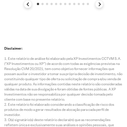
Disclaimer:
Este relatório de análise foi elaborado pela XP Investimentos CCTVM S.A.
(“XP Investimentos ou XP”) de acordo com todas as exigências previstas na
Resolução CVM 20/2021, tem como objetivo fornecer informações que
possam auxiliar o investidor a tomar sua própria decisão de investimento, não
constituindo qualquer tipo de oferta ou solicitação de compra e/ou venda de
qualquer produto. As informações contidas neste relatório são consideradas
válidas na data de sua divulgação e foram obtidas de fontes públicas. A XP
Investimentos não se responsabiliza por qualquer decisão tomada pelo
cliente com base no presente relatório.
Este relatório foi elaborado considerando a classificação de risco dos
produtos de modo a gerar resultados de alocação para cada perfil de
investidor.
O(s) signatário(s) deste relatório declara(m) que as recomendações
refletem única e exclusivamente suas análises e opiniões pessoais, que