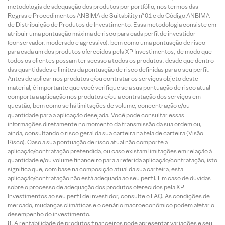
metodologia de adequação dos produtos por portfólio, nos termos das
Regras e Procedimentos ANBIMA de Suitability nº 01 e do Código ANBIMA
de Distribuição de Produtos de Investimento. Essa metodologia consiste em
atribuir uma pontuação máxima de risco para cada perfil de investidor
(conservador, moderado e agressivo), bem como uma pontuação de risco
para cada um dos produtos oferecidos pela XP Investimentos, de modo que
todos os clientes possam ter acesso a todos os produtos, desde que dentro
das quantidades e limites da pontuação de risco definidas para o seu perfil.
Antes de aplicar nos produtos e/ou contratar os serviços objeto deste
material, é importante que você verifique se a sua pontuação de risco atual
comporta a aplicação nos produtos e/ou a contratação dos serviços em
questão, bem como se há limitações de volume, concentração e/ou
quantidade para a aplicação desejada. Você pode consultar essas
informações diretamente no momento da transmissão da sua ordem ou,
ainda, consultando o risco geral da sua carteira na tela de carteira (Visão
Risco). Caso a sua pontuação de risco atual não comporte a
aplicação/contratação pretendida, ou caso existam limitações em relação à
quantidade e/ou volume financeiro para a referida aplicação/contratação, isto
significa que, com base na composição atual da sua carteira, esta
aplicação/contratação não está adequada ao seu perfil. Em caso de dúvidas
sobre o processo de adequação dos produtos oferecidos pela XP
Investimentos ao seu perfil de investidor, consulte o FAQ. As condições de
mercado, mudanças climáticas e o cenário macroeconômico podem afetar o
desempenho do investimento.
A rentabilidade de produtos financeiros pode apresentar variações e seu