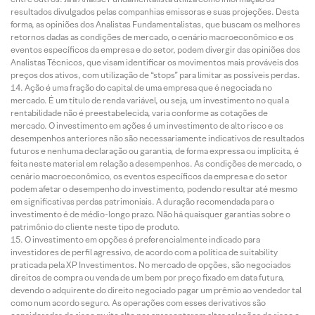
resultados divulgados pelas companhias emissoras e suas projeções. Desta
forma, as opiniões dos Analistas Fundamentalistas, que buscam os melhores
retornos dadas as condições de mercado, o cenário macroeconômico e os
eventos específicos da empresa e do setor, podem divergir das opiniões dos
Analistas Técnicos, que visam identificar os movimentos mais prováveis dos
preços dos ativos, com utilização de “stops” para limitar as possíveis perdas.
Ação é uma fração do capital de uma empresa que é negociada no
mercado. É um título de renda variável, ou seja, um investimento no qual a
rentabilidade não é preestabelecida, varia conforme as cotações de
mercado. O investimento em ações é um investimento de alto risco e os
desempenhos anteriores não são necessariamente indicativos de resultados
futuros e nenhuma declaração ou garantia, de forma expressa ou implícita, é
feita neste material em relação a desempenhos. As condições de mercado, o
cenário macroeconômico, os eventos específicos da empresa e do setor
podem afetar o desempenho do investimento, podendo resultar até mesmo
em significativas perdas patrimoniais. A duração recomendada para o
investimento é de médio-longo prazo. Não há quaisquer garantias sobre o
patrimônio do cliente neste tipo de produto.
O investimento em opções é preferencialmente indicado para
investidores de perfil agressivo, de acordo com a política de suitability
praticada pela XP Investimentos. No mercado de opções, são negociados
direitos de compra ou venda de um bem por preço fixado em data futura,
devendo o adquirente do direito negociado pagar um prêmio ao vendedor tal
como num acordo seguro. As operações com esses derivativos são