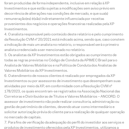
foram produzidas de forma independente, inclusive em relação à XP
Investimentos e que estão sujeitas a modificações sem aviso prévio em
decorrência de alterações nas condições de mercado, e que sua(s)
remuneração(es) é(são) indiretamente influenciada por receitas
provenientes dos negócios e operações financeiras realizadas pela XP
Investimentos.
O analista responsável pelo conteúdo deste relatório e pelo cumprimento
da Resolução CVM nº 20/2021 está indicado acima, sendo que, caso constem
a indicação de mais um analista no relatório, o responsável será o primeiro
analista credenciado a ser mencionado no relatório.
Os analistas da XP Investimentos estão obrigados ao cumprimento de
todas as regras previstas no Código de Conduta da APIMEC Brasil para o
Analista de Valores Mobiliários e na Política de Conduta dos Analistas de
Valores Mobiliários da XP Investimentos.
O atendimento de nossos clientes é realizado por empregados da XP
Investimentos ou por assessores de investimento que desempenham suas
atividades por meio da XP, em conformidade com a Resolução CVM nº
178/2023, os quais encontram-se registrados na Associação Nacional das
Corretoras e Distribuidoras de Títulos e Valores Mobiliários – ANCORD. O
assessor de investimento não pode realizar consultoria, administração ou
gestão de patrimônio de clientes, devendo atuar como intermediário e
solicitar autorização prévia do cliente para a realização de qualquer operação
no mercado de capitais.
Para fins de verificação da adequação do perfil do investidor aos serviços e
produtos de investimento oferecidos pela XP Investimentos, utilizamos a