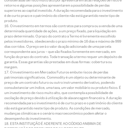
consideradas de risco muito alto por apresentarem altas relações de risco e
retorno e algumas posições apresentarem a possibilidade de perdas
superiores ao capital investido. A duração recomendada para o investimento
é de curto prazo e o patrimônio do cliente não está garantido neste tipo de
produto.
O investimento em termos são contratos para compra ou a venda de uma
determinada quantidade de ações, a um preço fixado, para liquidação em
prazo determinado. O prazo do contrato a Termo é livremente escolhido
pelos investidores, obedecendo o prazo mínimo de 16 dias e máximo de 999
dias corridos. O preço será o valor da ação adicionado de uma parcela
correspondente aos juros – que são fixados livremente em mercado, em
função do prazo do contrato. Toda transação a termo requer um depósito de
garantia. Essas garantias são prestadas em duas formas: cobertura ou
margem.
O investimento em Mercados Futuros embute riscos de perdas
patrimoniais significativos. Commodity é um objeto ou determinante de
preço de um contrato futuro ou outro instrumento derivativo, podendo
consubstanciar um índice, uma taxa, um valor mobiliário ou produto físico. É
um investimento de risco muito alto, que contempla a possibilidade de
oscilação de preço devido à utilização de alavancagem financeira. A duração
recomendada para o investimento é de curto prazo e o patrimônio do cliente
não está garantido neste tipo de produto. As condições de mercado,
mudanças climáticas e o cenário macroeconômico podem afetar o
desempenho do investimento.
ESTA INSTITUIÇÃO É ADERENTE AO CÓDIGO ANBIMA DE