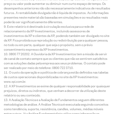
preço ou valor pode aumentar ou diminuir num curto espaço de tempo. Os
desempenhos anteriores não são necessariamente indicativos de resultados
futuros. A rentabilidade divulgada não é líquida de impostos. As informações
presentes neste material são baseadas em simulações e os resultados reais
poderão ser significativamente diferentes.
Este relatório é destinado à circulação exclusiva para a rede de
relacionamento da XP Investimentos, incluindo assessores de
investimentos da XP e clientes da XP, podendo também ser divulgado no site
da XP. Fica proibida sua reprodução ou redistribuição para qualquer pessoa,
no todo ou em parte, qualquer que seja o propósito, sem o prévio
consentimento expresso da XP Investimentos.
0800 77 20202. A Ouvidoria da XP Investimentos tem a missão de servir
de canal de contato sempre que os clientes que não se sentirem satisfeitos
com as soluções dadas pela empresa aos seus problemas. O contato pode
ser realizado por meio do telefone: 0800 722 3710.
O custo da operação e a política de cobrança estão definidos nas tabelas
de custos operacionais disponibilizadas no site da XP Investimentos:
www.xpi.com.br.
A XP Investimentos se exime de qualquer responsabilidade por quaisquer
prejuízos, diretos ou indiretos, que venham a decorrer da utilização deste
relatório ou seu conteúdo.
A Avaliação Técnica e a Avaliação de Fundamentos seguem diferentes
metodologias de análise. A Análise Técnica é executada seguindo conceitos
como tendência, suporte, resistência, candles, volumes, médias móveis
entre outros. Já a Análise Fundamentalista utiliza como informação os